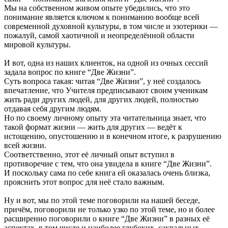
Мы на собственном живом опыте убедились, что это
понимание является ключом к пониманию вообще всей
современной духовной культуры, в том числе и эзотерики —
пожалуй, самой хаотичной и неопределённой области
мировой культуры.
И вот, одна из наших клиенток, на одной из очных сессий
задала вопрос по книге “Две Жизни”.
Суть вопроса такая: читая “Две Жизни”, у неё создалось
впечатление, что Учителя предписывают своим ученикам
жить ради других людей, для других людей, полностью
отдавая себя другим людям.
Но по своему личному опыту эта читательница знает, что
такой формат жизни — жить для других — ведёт к
истощению, опустошению и в конечном итоге, к разрушению
всей жизни.
Соответственно, этот её личный опыт вступил в
противоречие с тем, что она увидела в книге “Две Жизни”.
И поскольку сама по себе книга ей оказалась очень близка,
прояснить этот вопрос для неё стало важным.
Ну и вот, мы по этой теме поговорили на нашей беседе,
причём, поговорили не только узко по этой теме, но и более
расширенно поговорили о книге “Две Жизни” в разных её
аспектах, в том числе и наиболее глубоких, сакральных.