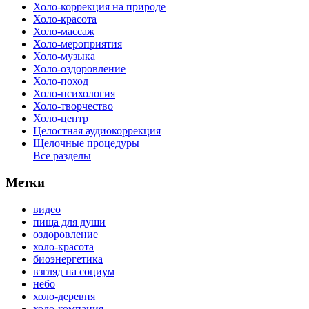
Холо-коррекция на природе
Холо-красота
Холо-массаж
Холо-мероприятия
Холо-музыка
Холо-оздоровление
Холо-поход
Холо-психология
Холо-творчество
Холо-центр
Целостная аудиокоррекция
Щелочные процедуры
Все разделы
Метки
видео
пища для души
оздоровление
холо-красота
биоэнергетика
взгляд на социум
небо
холо-деревня
холо-компания