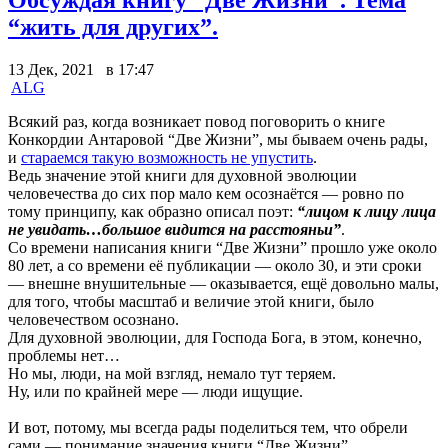
“жить для других”.
13 Дек, 2021 в 17:47
ALG
Всякий раз, когда возникает повод поговорить о книге
Конкордии Антаровой “Две Жизни”, мы бываем очень рады,
и
стараемся такую возможность не упустить
.
Ведь значение этой книги для духовной эволюции
человечества до сих пор мало кем осознаётся — ровно по
тому принципу, как образно описал поэт:
“лицом к лицу лица
не увидать…большое видится на расстояньи”
.
Со времени написания книги “Две Жизни” прошло уже около
80 лет, а со времени её публикации — около 30, и эти сроки
— внешне внушительные — оказывается, ещё довольно малы,
для того, чтобы масштаб и величие этой книги, было
человечеством осознано.
Для духовной эволюции, для Господа Бога, в этом, конечно,
проблемы нет…
Но мы, люди, на мой взгляд, немало тут теряем.
Ну, или по крайней мере — люди ищущие.
И вот, потому, мы всегда рады поделиться тем, что обрели
сами — понимание значения книги “Две Жизни”.