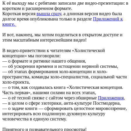
К её выходу мы с ребятами записали две видео-презентации: в
коротком и расширенном формате.
Короткая версия
вышла сразу
, а длинная версия видео была
долгое время опубликована только в разделе
Приложений к
книге.
И вот, наконец, мы хотим поделиться в открытом доступе и
этим масштабным интереснейшим видео!
В видео-приветствии к читателям «Холистической
концепции» мы поговорили:
— о формате и ритмике нашего общения,
— об ускорении времени и истощении нервной системы,
— об этапах формирования холо-концепции и холо-
пространства, команды холо-специалистов, социальной части
холо-проекта,
— о том, как создавалась книга «Холистическая концепция.
Часть первая», нашими силами на всех этапах,
— о её тесной связке с сайтом через обширные
Приложения
,
— в целом о сфере эзотерики, анти-культуре Постмодерна,
— о задаче книги — сформировать целостное мировоззрение,
интегрировать всю подлинную духовную культуру
человечества в единую систему.
Приятного и познавательного просмотра!