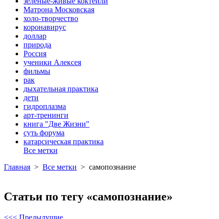
зеленые-живые коктейли
Матрона Московская
холо-творчество
коронавирус
доллар
природа
Россия
ученики Алексея
фильмы
рак
дыхательная практика
дети
гидроплазма
арт-тренинги
книга "Две Жизни"
суть форума
катарсическая практика
Все метки
Главная
>
Все метки
>
самопознание
Статьи по тегу «самопознание»
<<< Предыдущие