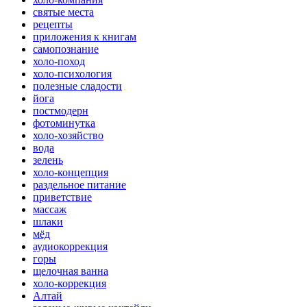
святые места
рецепты
приложения к книгам
самопознание
холо-поход
холо-психология
полезные сладости
йога
постмодерн
фотоминутка
холо-хозяйство
вода
зелень
холо-концепция
раздельное питание
приветствие
массаж
шлаки
мёд
аудиокоррекция
горы
щелочная ванна
холо-коррекция
Алтай