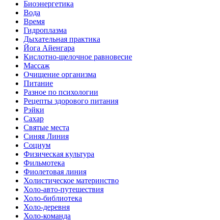
Биоэнергетика
Вода
Время
Гидроплазма
Дыхательная практика
Йога Айенгара
Кислотно-щелочное равновесие
Массаж
Очищение организма
Питание
Разное по психологии
Рецепты здорового питания
Рэйки
Сахар
Святые места
Синяя Линия
Социум
Физическая культура
Фильмотека
Фиолетовая линия
Холистическое материнство
Холо-авто-путешествия
Холо-библиотека
Холо-деревня
Холо-команда