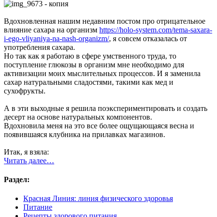
Вдохновленная нашим недавним постом про отрицательное
влияние сахара на организм
https://holo-system.com/tema-saxara-
i-ego-vliyaniya-na-nash-organizm/
, я совсем отказалась от
употребления сахара.
Но так как я работаю в сфере умственного труда, то
поступление глюкозы в организм мне необходимо для
активизации моих мыслительных процессов. И я заменила
сахар натуральными сладостями, такими как мед и
сухофрукты.
А в эти выходные я решила поэкспериментировать и создать
десерт на основе натуральных компонентов.
Вдохновила меня на это все более ощущающаяся весна и
появившаяся клубника на прилавках магазинов.
Итак, я взяла:
Читать далее…
Раздел:
Красная Линия: линия физического здоровья
Питание
Рецепты здорового питания