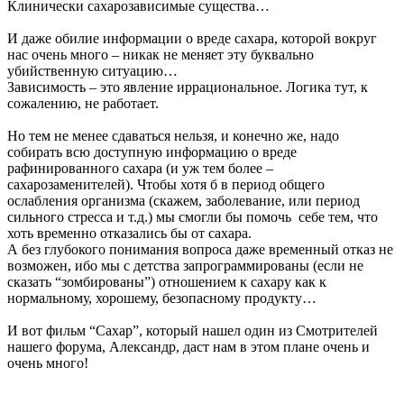
Клинически сахарозависимые существа…
И даже обилие информации о вреде сахара, которой вокруг
нас очень много – никак не меняет эту буквально
убийственную ситуацию…
Зависимость – это явление иррациональное. Логика тут, к
сожалению, не работает.
Но тем не менее сдаваться нельзя, и конечно же, надо
собирать всю доступную информацию о вреде
рафинированного сахара (и уж тем более –
сахарозаменителей). Чтобы хотя б в период общего
ослабления организма (скажем, заболевание, или период
сильного стресса и т.д.) мы смогли бы помочь себе тем, что
хоть временно отказались бы от сахара.
А без глубокого понимания вопроса даже временный отказ не
возможен, ибо мы с детства запрограммированы (если не
сказать “зомбированы”) отношением к сахару как к
нормальному, хорошему, безопасному продукту…
И вот фильм “Сахар”, который нашел один из Смотрителей
нашего форума, Александр, даст нам в этом плане очень и
очень много!