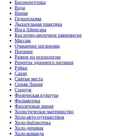
Биоэнергетика
Вода
Время
Гидроплазма
Дыхательная практика
Йога Айенгара
Кислотно-щелочное равновесие
Массаж
Очищение организма
Питание
Разное по психологии
Рецепты здорового питания
Рэйки
Сахар
Святые места
Синяя Линия
Социум
Физическая культура
Фильмотека
Фиолетовая линия
Холистическое материнство
Холо-авто-путешествия
Холо-библиотека
Холо-деревня
Холо-команда