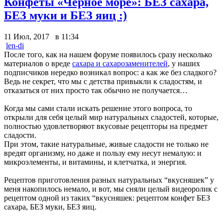
Конфеты «Чёрное море»: БЕЗ сахара,
БЕЗ муки и БЕЗ яиц :)
11 Июл, 2017 в 11:34
len-di
После того, как на нашем форуме появилось сразу несколько
материалов о вреде
сахара и сахарозаменителей
, у наших
подписчиков нередко возникал вопрос: а как же без сладкого?
Ведь не секрет, что мы с детства привыкли к сладостям, и
отказаться от них просто так обычно не получается…
Когда мы сами стали искать решение этого вопроса, то
открыли для себя целый мир натуральных сладостей, которые,
полностью удовлетворяют вкусовые рецепторы на предмет
сладости.
При этом, такие натуральные, живые сладости не только не
вредят организму, но даже и пользу ему несут немалую: и
микроэлементы, и витамины, и клетчатка, и энергия.
Рецептов приготовления разных натуральных “вкусняшек” у
меня накопилось немало, и вот, мы сняли целый видеоролик с
рецептом одной из таких “вкусняшек: рецептом конфет БЕЗ
сахара, БЕЗ муки, БЕЗ яиц.