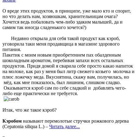
О вреде этих продуктов, в принципе, уже мало кто и спорит,
но что делать нам, хозяюшкам, хранительницам очага?
Хочется ведь побаловать чем-либо эдаким малышей, да и
самим так иногда сладенького хочется?)
Недавно открыла для себя такой продукт как кэроб,
уговорила таки меня продавщица в магазине здорового
питания.
Пакетик с моим новым приобретением пах обалденным
шоколадным ароматом, перебивая запахи всех остальных
продуктов. Придя домой я сварила себе просто какао напиток
на молоке, как раз у меня был литр свежего козьего молочка и
плюс ложечку меда. Вкуснятина, скажу вам, получилась, но
мёд, как мне показалось, был лишним, слишком сладко.
Оказывается кэроб сам по себе сладкий и добавлять чего-
либо еще практически не требуется.
Итак, что же такое кэроб?
Кэробом
называют перемолотые стручки рожкового дерева
(Сеpatonia siliqua L.) –
Читать далее...