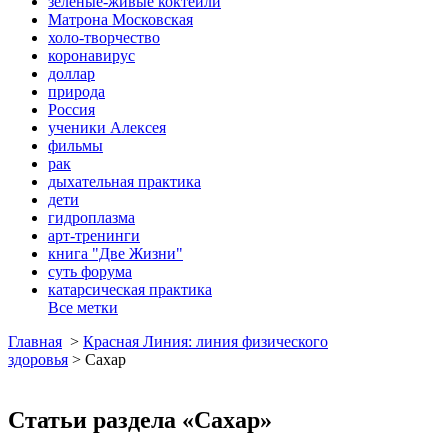
зеленые-живые коктейли
Матрона Московская
холо-творчество
коронавирус
доллар
природа
Россия
ученики Алексея
фильмы
рак
дыхательная практика
дети
гидроплазма
арт-тренинги
книга "Две Жизни"
суть форума
катарсическая практика
Все метки
Главная
>
Красная Линия: линия физического
здоровья
>
Сахар
Статьи раздела «Сахар»