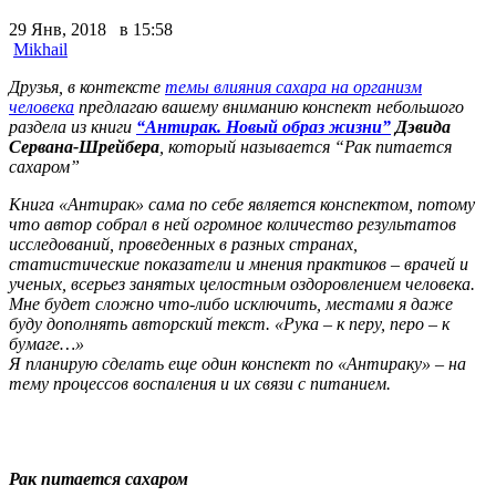
29 Янв, 2018 в 15:58
Mikhail
Друзья, в контексте
темы влияния сахара на организм
человека
предлагаю вашему вниманию конспект небольшого
раздела из книги
“Антирак. Новый образ жизни”
Дэвида
Сервана-Шрейбера
, который называется “Рак питается
сахаром”
Книга «А
нтирак» сама по себе является конспектом, потому
что автор собрал в ней огромное количество результатов
исследований, проведенных в разных странах,
статистические показатели и мнения практиков – врачей и
ученых, всерьез занятых целостным оздоровлением человека.
Мне будет сложно что-либо исключить, местами я даже
буду дополнять авторский текст. «Рука – к перу, перо – к
бумаге…»
Я планирую сделать еще один конспект по «Антираку» – на
тему процессов воспаления и их связи с питанием.
Рак питается сахаром