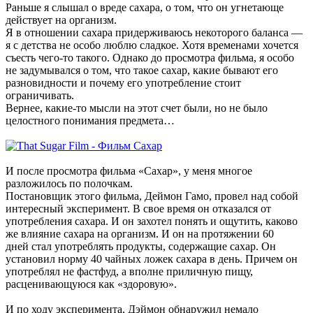
Раньше я слышал о вреде сахара, о том, что он угнетающе
действует на организм.
Я в отношении сахара придерживаюсь некоторого баланса —
я с детства не особо люблю сладкое. Хотя временами хочется
съесть чего-то такого. Однако до просмотра фильма, я особо
не задумывался о том, что такое сахар, какие бывают его
разновидности и почему его употребление стоит
ограничивать.
Вернее, какие-то мысли на этот счет были, но не было
целостного понимания предмета…
И после просмотра фильма «Сахар», у меня многое
разложилось по полочкам.
Постановщик этого фильма, Деймон Гамо, провел над собой
интересный эксперимент. В свое время он отказался от
употребления сахара. И он захотел понять и ощутить, каково
же влияние сахара на организм. И он на протяжении 60
дней стал употреблять продукты, содержащие сахар. Он
установил норму 40 чайных ложек сахара в день. Причем он
употреблял не фастфуд, а вполне приличную пищу,
расценивающуюся как «здоровую».
И по ходу эксперимента, Дэймон обнаружил немало