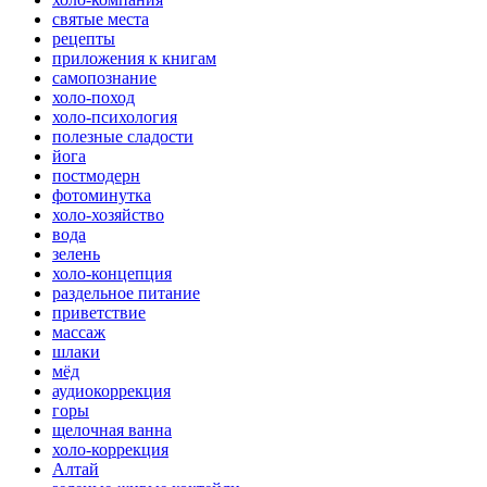
святые места
рецепты
приложения к книгам
самопознание
холо-поход
холо-психология
полезные сладости
йога
постмодерн
фотоминутка
холо-хозяйство
вода
зелень
холо-концепция
раздельное питание
приветствие
массаж
шлаки
мёд
аудиокоррекция
горы
щелочная ванна
холо-коррекция
Алтай