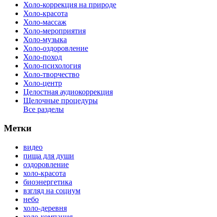
Холо-коррекция на природе
Холо-красота
Холо-массаж
Холо-мероприятия
Холо-музыка
Холо-оздоровление
Холо-поход
Холо-психология
Холо-творчество
Холо-центр
Целостная аудиокоррекция
Щелочные процедуры
Все разделы
Метки
видео
пища для души
оздоровление
холо-красота
биоэнергетика
взгляд на социум
небо
холо-деревня
холо-компания