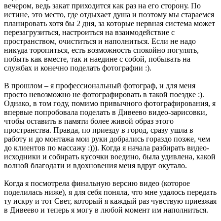
вечером, ведь закат приходится как раз на его сторону. По
истине, это место, где отдыхает душа и поэтому мы стараемся
планировать хотя бы 2 дня, за которые нервная система может
перезагрузиться, настроиться на взаимодействие с
пространством, очиститься и наполниться. Если не надо
никуда торопиться, есть возможность спокойно погулять,
побыть как вместе, так и наедине с собой, побывать на
службах и конечно поделать фотографии :).
В прошлом – я профессиональный фотограф, и для меня
просто невозможно не фотографировать в такой поездке :).
Однако, в том году, помимо привычного фотографирования, я
впервые попробовала поделать в Дивеево видео-зарисовки,
чтобы оставить в памяти более живой образ этого
пространства. Правда, по приезду в город, сразу ушла в
работу и до монтажа мои руки добрались гораздо позже, чем
до клиентов по массажу :))). Когда я начала разбирать видео-
исходники и собирать кусочки воедино, была удивлена, какой
волной благодати и вдохновения меня вдруг окутало.
Когда я посмотрела финальную версию видео (которое
поделилась ниже), я для себя поняла, что мне удалось передать
ту искру и тот Свет, который я каждый раз чувствую приезжая
в Дивеево и теперь я могу в любой момент им наполниться.