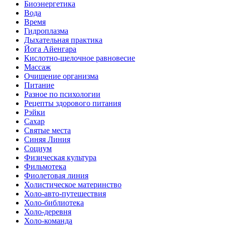
Биоэнергетика
Вода
Время
Гидроплазма
Дыхательная практика
Йога Айенгара
Кислотно-щелочное равновесие
Массаж
Очищение организма
Питание
Разное по психологии
Рецепты здорового питания
Рэйки
Сахар
Святые места
Синяя Линия
Социум
Физическая культура
Фильмотека
Фиолетовая линия
Холистическое материнство
Холо-авто-путешествия
Холо-библиотека
Холо-деревня
Холо-команда