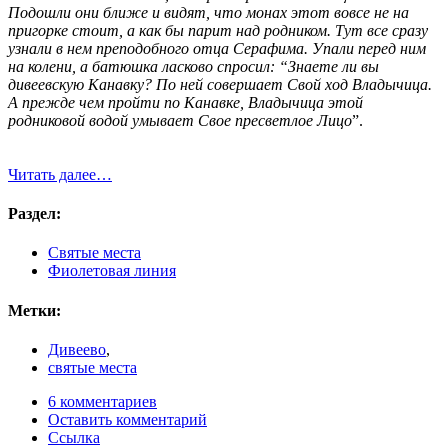
Подошли они ближе и видят, что монах этот вовсе не на
пригорке стоит, а как бы парит над родником. Тут все сразу
узнали в нем преподобного отца Серафима. Упали перед ним
на колени, а батюшка ласково спросил: “Знаете ли вы
дивеевскую Канавку? По ней совершает Свой ход Владычица.
А прежде чем пройти по Канавке, Владычица этой
родниковой водой умывает Свое пресветлое Лицо
”.
Читать далее…
Раздел:
Святые места
Фиолетовая линия
Метки:
Дивеево
,
святые места
6 комментариев
Оставить комментарий
Ссылка