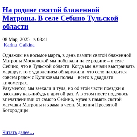
На родине святой блаженной
Матроны. В селе Себино Тульской
области
08 Мар, 2025 в 08:41
Karina_Galkina
Однажды на восьмое марта, в день памяти святой блаженной
Матроны Московской мы побывали на ее родине – в селе
Себино, что в Тульской области.
Когда мы начали выстраивать
маршрут, то с удивлением обнаружили, что село находится
совсем рядом с Куликовым полем – всего в двадцати
километрах.
Разумеется, мы заехали и туда, но об этой части поездки я
расскажу как-нибудь в другой раз. А в этом посте поделюсь
впечатлениями от самого Себино, музея в память святой
матушки Матроны и храма в честь Успения Пресвятой
Богородицы.
Читать далее…