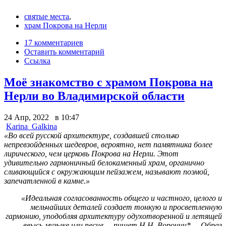
святые места
,
храм Покрова на Нерли
17 комментариев
Оставить комментарий
Ссылка
Моё знакомство с храмом Покрова на
Нерли во Владимирской области
24 Апр, 2022 в 10:47
Karina_Galkina
«Во всей русской архитектуре, создавшей столько
непревзойденных шедевров, вероятно, нет памятника более
лирического, чем церковь Покрова на Нерли. Этот
удивительно гармоничный белокаменный храм, органично
сливающийся с окружающим пейзажем, называют поэмой,
запечатленной в камне.»
«Идеальная согласованность общего и частного, целого и
мельчайших деталей создает тонкую и просветленную
гармонию, уподобляя архитектуру одухотворенной и летящей
ввысь музыке или песне, – пишет Н.Н. Воронин*. – Образ