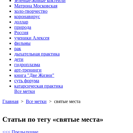
зеленые-живые коктейли
Матрона Московская
холо-творчество
коронавирус
доллар
природа
Россия
ученики Алексея
фильмы
рак
дыхательная практика
дети
гидроплазма
арт-тренинги
книга "Две Жизни"
суть форума
катарсическая практика
Все метки
Главная
>
Все метки
>
святые места
Статьи по тегу «святые места»
<<< Предыдущие