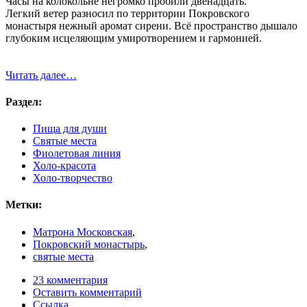
Часы на колокольне негромко пробили двенадцать.
Легкий ветер разносил по территории Покровского
монастыря нежный аромат сирени. Всё пространство дышало
глубоким исцеляющим умиротворением и гармонией.
Читать далее…
Раздел:
Пища для души
Святые места
Фиолетовая линия
Холо-красота
Холо-творчество
Метки:
Матрона Московская
,
Покровский монастырь
,
святые места
23 комментария
Оставить комментарий
Ссылка