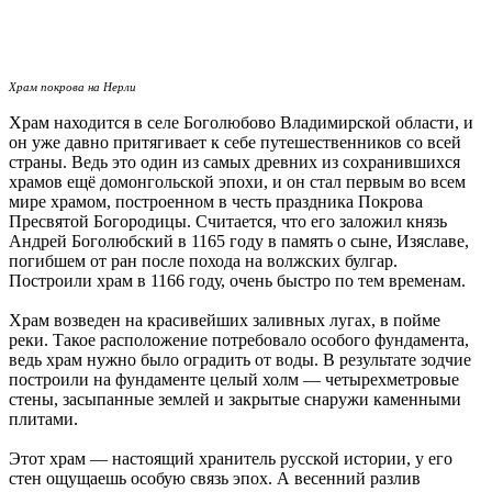
Храм покрова на Нерли
Храм находится в селе Боголюбово Владимирской области, и
он уже давно притягивает к себе путешественников со всей
страны. Ведь это один из самых древних из сохранившихся
храмов ещё домонгольской эпохи, и он стал первым во всем
мире храмом, построенном в честь праздника Покрова
Пресвятой Богородицы. Считается, что его заложил князь
Андрей Боголюбский в 1165 году в память о сыне, Изяславе,
погибшем от ран после похода на волжских булгар.
Построили храм в 1166 году, очень быстро по тем временам.
Храм возведен на красивейших заливных лугах, в пойме
реки. Такое расположение потребовало особого фундамента,
ведь храм нужно было оградить от воды. В результате зодчие
построили на фундаменте целый холм — четырехметровые
стены, засыпанные землей и закрытые снаружи каменными
плитами.
Этот храм — настоящий хранитель русской истории, у его
стен ощущаешь особую связь эпох. А весенний разлив