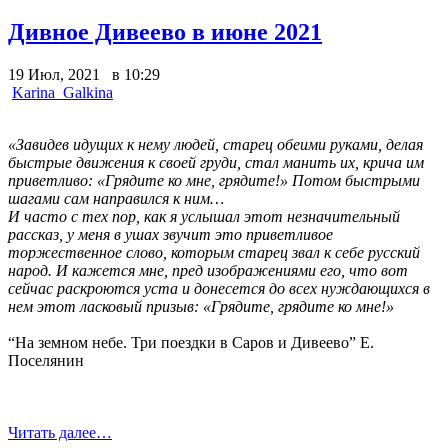
Дивное Дивеево в июне 2021
19 Июл, 2021 в 10:29
Karina_Galkina
«Завидев идущих к нему людей, старец обеими руками, делая
быстрые движения к своей груди, стал манить их, крича им
приветливо: «Грядите ко мне, грядите!» Потом быстрыми
шагами сам направился к ним…
И часто с тех пор, как я услышал этот незначительный
рассказ, у меня в ушах звучит это приветливое
торжественное слово, которым старец звал к себе русский
народ. И кажется мне, пред изображениями его, что вот
сейчас раскроются уста и донесется до всех нуждающихся в
нем этот ласковый призыв: «Грядите, грядите ко мне!»
“На земном небе. Три поездки в Саров и Дивеево” Е.
Поселянин
Читать далее…