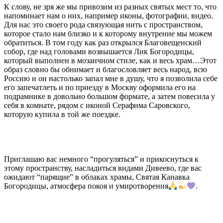
К слову, не зря же мы привозим из разных святых мест то, что
напоминает нам о них, например иконы, фотографии, видео.
Для нас это своего рода связующая нить с пространством,
которое стало нам близко и к которому внутренне мы можем
обратиться. В том году как раз открылся Благовещенский
собор, где над головами возвышается Лик Богородицы,
который выполнен в мозаичном стиле, как и весь храм…Этот
образ словно бы обнимает и благословляет весь народ, всю
Россию и он настолько запал мне в душу, что я позволила себе
его запечатлеть и по приезду в Москву оформила его на
подрамнике в довольно большом формате, а затем повесила у
себя в комнате, рядом с иконой Серафима Саровского,
которую купила в той же поездке.
Приглашаю вас немного “прогуляться” и прикоснуться к
этому пространству, насладиться видами Дивеево, где вас
ожидают “парящие” в облаках храмы, Святая Канавка
Богородицы, атмосфера покоя и умиротворения
.