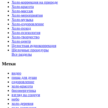
Холо-коррекция на природе
Холо-красота
Холо-массаж
Холо-мероприятия
Холо-музыка
Холо-оздоровление
Холо-поход
Холо-психология
Холо-творчество
Холо-центр
Целостная аудиокоррекция
Щелочные процедуры
Все разделы
Метки
видео
пища для души
оздоровление
холо-красота
биоэнергетика
взгляд на социум
небо
холо-деревня
холо-компания