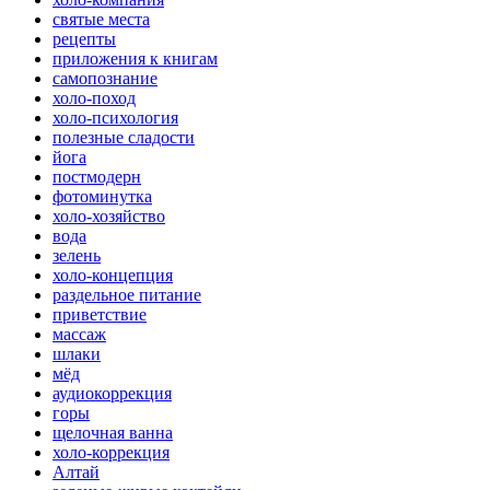
святые места
рецепты
приложения к книгам
самопознание
холо-поход
холо-психология
полезные сладости
йога
постмодерн
фотоминутка
холо-хозяйство
вода
зелень
холо-концепция
раздельное питание
приветствие
массаж
шлаки
мёд
аудиокоррекция
горы
щелочная ванна
холо-коррекция
Алтай