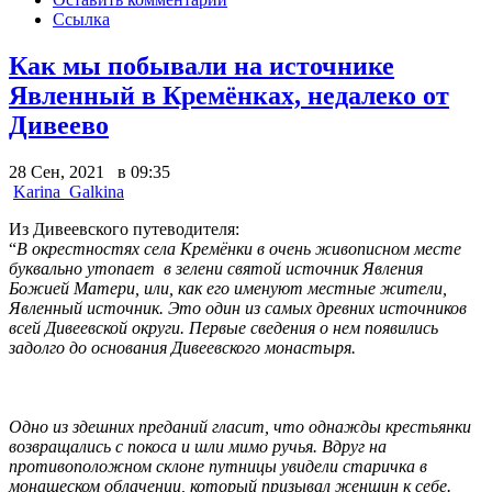
Ссылка
Как мы побывали на источнике
Явленный в Кремёнках, недалеко от
Дивеево
28 Сен, 2021 в 09:35
Karina_Galkina
Из Дивеевского путеводителя:
“
В окрестностях села Кремёнки в очень живописном месте
буквально утопает в зелени святой источник Явления
Божией Матери, или, как его именуют местные жители,
Явленный источник.
Это один из самых древних источников
всей Дивеевской округи. Первые сведения о нем появились
задолго до основания Дивеевского монастыря.
Одно из здешних преданий гласит, что однажды крестьянки
возвращались с покоса и шли мимо ручья. Вдруг на
противоположном склоне путницы увидели старичка в
монашеском облачении, который призывал женщин к себе.