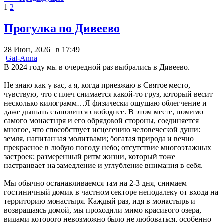
1
2
Прогулка по Дивеево
28 Июн, 2026 в 17:49
Gal-Anna
В 2024 году мы в очередной раз выбрались в Дивеево.
Не знаю как у вас, а я, когда приезжаю в Святое место,
чувствую, что с плеч снимается какой-то груз, который весит
несколько килограмм…Я физически ощущаю облегчение и
даже дышать становится свободнее. В этом месте, помимо
самого монастыря и его обрядовой стороны, соединяется
многое, что способствует исцелению человеческой души:
земля, напитанная молитвами; богатая природа и вечно
прекрасное в любую погоду небо; отсутствие многоэтажных
застроек; размеренный ритм жизни, который тоже
настраивает на замедление и углубление внимания в себя.
Мы обычно останавливаемся там на 2-3 дня, снимаем
гостиничный домик в частном секторе неподалеку от входа на
территорию монастыря. Каждый раз, идя в монастырь и
возвращаясь домой, мы проходили мимо красивого озера,
видами которого невозможно было не любоваться, особенно