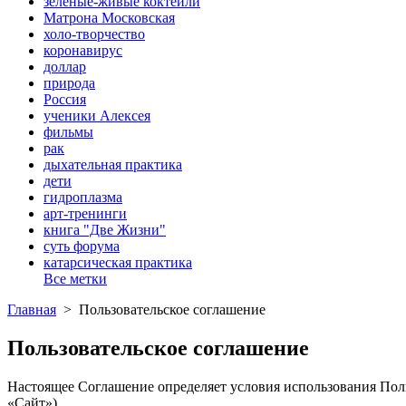
зеленые-живые коктейли
Матрона Московская
холо-творчество
коронавирус
доллар
природа
Россия
ученики Алексея
фильмы
рак
дыхательная практика
дети
гидроплазма
арт-тренинги
книга "Две Жизни"
суть форума
катарсическая практика
Все метки
Главная
>
Пользовательское соглашение
Пользовательское соглашение
Настоящее Соглашение определяет условия использования Поль
«Сайт»).