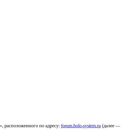
», расположенного по адресу:
forum.holo-system.ru
(далее —