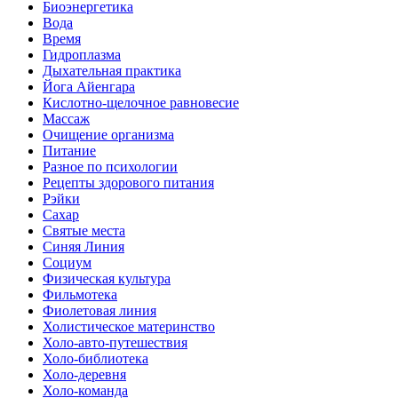
Биоэнергетика
Вода
Время
Гидроплазма
Дыхательная практика
Йога Айенгара
Кислотно-щелочное равновесие
Массаж
Очищение организма
Питание
Разное по психологии
Рецепты здорового питания
Рэйки
Сахар
Святые места
Синяя Линия
Социум
Физическая культура
Фильмотека
Фиолетовая линия
Холистическое материнство
Холо-авто-путешествия
Холо-библиотека
Холо-деревня
Холо-команда