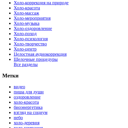
Холо-коррекция на природе
Холо-красота
Холо-массаж
Холо-мероприятия
Холо-музыка
Холо-оздоровление
Холо-поход
Холо-психология
Холо-творчество
Холо-центр
Целостная аудиокоррекция
Щелочные процедуры
Все разделы
Метки
видео
пища для души
оздоровление
холо-красота
биоэнергетика
взгляд на социум
небо
холо-деревня
холо-компания