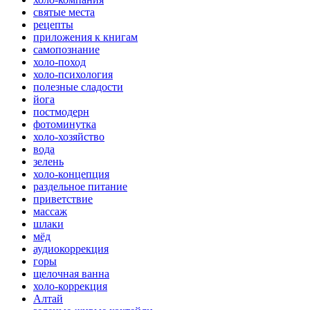
святые места
рецепты
приложения к книгам
самопознание
холо-поход
холо-психология
полезные сладости
йога
постмодерн
фотоминутка
холо-хозяйство
вода
зелень
холо-концепция
раздельное питание
приветствие
массаж
шлаки
мёд
аудиокоррекция
горы
щелочная ванна
холо-коррекция
Алтай