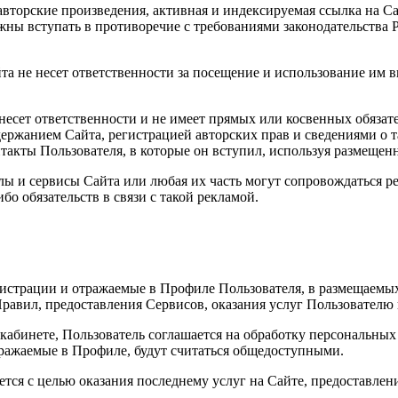
вторские произведения, активная и индексируемая ссылка на Сай
лжны вступать в противоречие с требованиями законодательств
та не несет ответственности за посещение и использование им в
е несет ответственности и не имеет прямых или косвенных обяз
ржанием Сайта, регистрацией авторских прав и сведениями о т
такты Пользователя, в которые он вступил, используя размеще
алы и сервисы Сайта или любая их часть могут сопровождаться р
бо обязательств в связи с такой рекламой.
истрации и отражаемые в Профиле Пользователя, в размещаемых 
авил, предоставления Сервисов, оказания услуг Пользователю
м кабинете, Пользователь соглашается на обработку персональ
тражаемые в Профиле, будут считаться общедоступными.
ется с целью оказания последнему услуг на Сайте, предоставле