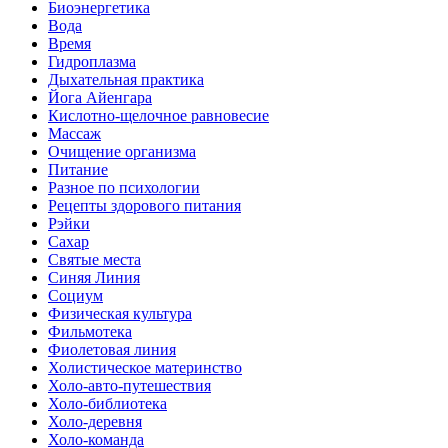
Биоэнергетика
Вода
Время
Гидроплазма
Дыхательная практика
Йога Айенгара
Кислотно-щелочное равновесие
Массаж
Очищение организма
Питание
Разное по психологии
Рецепты здорового питания
Рэйки
Сахар
Святые места
Синяя Линия
Социум
Физическая культура
Фильмотека
Фиолетовая линия
Холистическое материнство
Холо-авто-путешествия
Холо-библиотека
Холо-деревня
Холо-команда