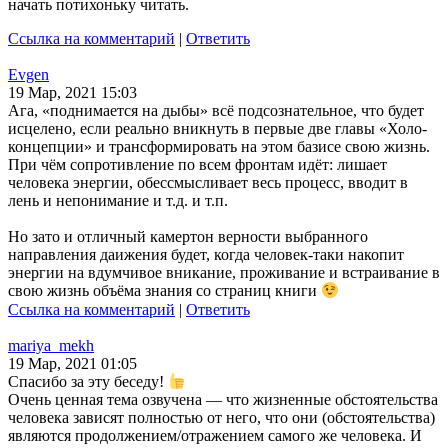
начать потихоньку читать.
Ссылка на комментарий
|
Ответить
Evgen
19 Мар, 2021 15:03
Ага, «поднимается на дыбы» всё подсознательное, что будет
исцелено, если реально вникнуть в первые две главы «Холо-
концепции» и трансформировать на этом базисе свою жизнь.
При чём сопротивление по всем фронтам идёт: лишает
человека энергии, обессмысливает весь процесс, вводит в
лень и непонимание и т.д. и т.п.
Но зато и отличный камертон верности выбранного
направления даижения будет, когда человек-таки накопит
энергии на вдумчивое вникание, проживание и встраивание в
свою жизнь объёма знания со страниц книги
Ссылка на комментарий
|
Ответить
mariya_mekh
19 Мар, 2021 01:05
Спасибо за эту беседу!
Очень ценная тема озвучена — что жизненные обстоятельства
человека зависят полностью от него, что они (обстоятельства)
являются продолжением/отражением самого же человека. И