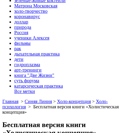
зеленые-живые коктейли
Матрона Московская
холо-творчество
коронавирус
доллар
природа
Россия
ученики Алексея
фильмы
рак
дыхательная практика
дети
гидроплазма
арт-тренинги
книга "Две Жизни"
суть форума
катарсическая практика
Все метки
Главная
>
Синяя Линия
>
Холо-концепция
>
Холо-
психология
>
Бесплатная версия книги «Холистическая
концепция»
Бесплатная версия книги
«Холистическая концепция»