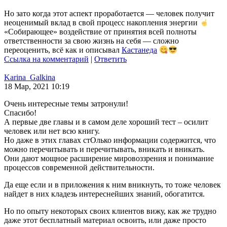
Но зато когда этот аспект проработается — человек получит
неоценимый вклад в свой процесс накопления энергии
«Собирающее» воздействие от принятия всей полноты
ответственности за свою жизнь на себя — сложно
переоценить, всё как и описывал
Кастанеда
Ссылка на комментарий
|
Ответить
Karina_Galkina
18 Мар, 2021 10:19
Очень интересные темы затронули!
Спасибо!
А первые две главы и в самом деле хороший тест – осилит
человек или нет всю книгу.
Но даже в этих главах стОлько информации содержится, что
можно перечитывать и перечитывать, вникать и вникать.
Они дают мощное расширение мировоззрения и понимание
процессов современной действительности.
Да еще если и в приложения к ним вникнуть, то тоже человек
найдет в них кладезь интереснейших знаний, обогатится.
Но по опыту некоторых своих клиентов вижу, как же трудно
даже этот бесплатный материал освоить, или даже просто