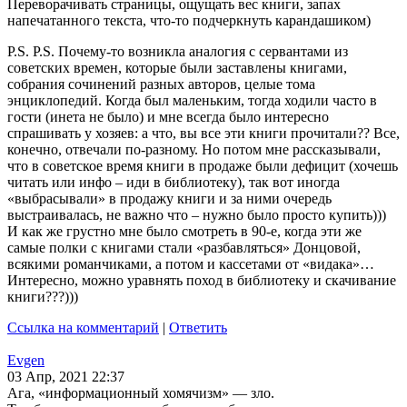
Переворачивать страницы, ощущать вес книги, запах
напечатанного текста, что-то подчеркнуть карандашиком)
P.S. P.S. Почему-то возникла аналогия с сервантами из
советских времен, которые были заставлены книгами,
собрания сочинений разных авторов, целые тома
энциклопедий. Когда был маленьким, тогда ходили часто в
гости (инета не было) и мне всегда было интересно
спрашивать у хозяев: а что, вы все эти книги прочитали?? Все,
конечно, отвечали по-разному. Но потом мне рассказывали,
что в советское время книги в продаже были дефицит (хочешь
читать или инфо – иди в библиотеку), так вот иногда
«выбрасывали» в продажу книги и за ними очередь
выстраивалась, не важно что – нужно было просто купить)))
И как же грустно мне было смотреть в 90-е, когда эти же
самые полки с книгами стали «разбавляться» Донцовой,
всякими романчиками, а потом и кассетами от «видака»…
Интересно, можно уравнять поход в библиотеку и скачивание
книги???)))
Ссылка на комментарий
|
Ответить
Evgen
03 Апр, 2021 22:37
Ага, «информационный хомячизм» — зло.