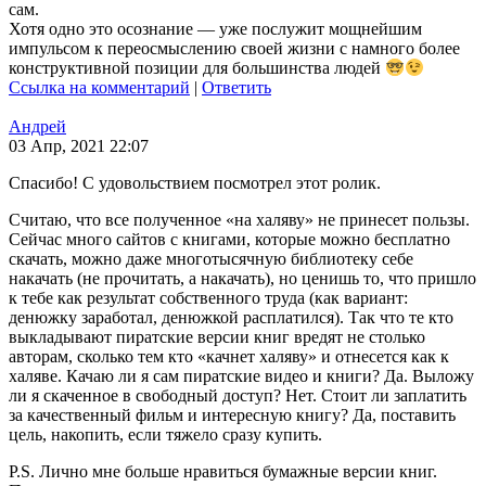
сам.
Хотя одно это осознание — уже послужит мощнейшим
импульсом к переосмыслению своей жизни с намного более
конструктивной позиции для большинства людей
Ссылка на комментарий
|
Ответить
Андрей
03 Апр, 2021 22:07
Спасибо! С удовольствием посмотрел этот ролик.
Считаю, что все полученное «на халяву» не принесет пользы.
Сейчас много сайтов с книгами, которые можно бесплатно
скачать, можно даже многотысячную библиотеку себе
накачать (не прочитать, а накачать), но ценишь то, что пришло
к тебе как результат собственного труда (как вариант:
денюжку заработал, денюжкой расплатился). Так что те кто
выкладывают пиратские версии книг вредят не столько
авторам, сколько тем кто «качнет халяву» и отнесется как к
халяве. Качаю ли я сам пиратские видео и книги? Да. Выложу
ли я скаченное в свободный доступ? Нет. Стоит ли заплатить
за качественный фильм и интересную книгу? Да, поставить
цель, накопить, если тяжело сразу купить.
P.S. Лично мне больше нравиться бумажные версии книг.