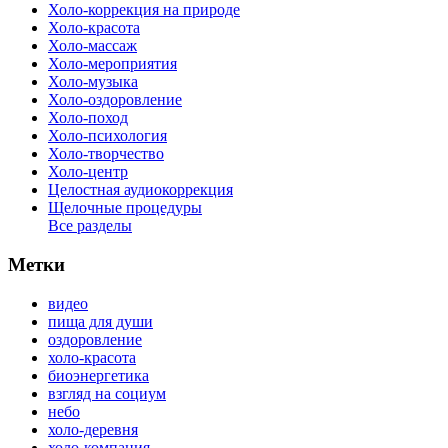
Холо-коррекция на природе
Холо-красота
Холо-массаж
Холо-мероприятия
Холо-музыка
Холо-оздоровление
Холо-поход
Холо-психология
Холо-творчество
Холо-центр
Целостная аудиокоррекция
Щелочные процедуры
Все разделы
Метки
видео
пища для души
оздоровление
холо-красота
биоэнергетика
взгляд на социум
небо
холо-деревня
холо-компания