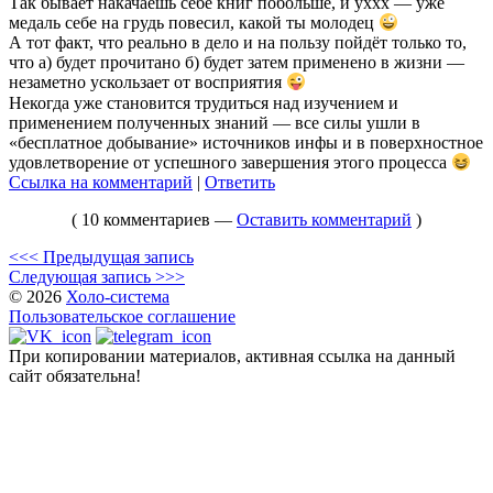
Так бывает накачаешь себе книг побольше, и уххх — уже
медаль себе на грудь повесил, какой ты молодец
А тот факт, что реально в дело и на пользу пойдёт только то,
что а) будет прочитано б) будет затем применено в жизни —
незаметно ускользает от восприятия
Некогда уже становится трудиться над изучением и
применением полученных знаний — все силы ушли в
«бесплатное добывание» источников инфы и в поверхностное
удовлетворение от успешного завершения этого процесса
Ссылка на комментарий
|
Ответить
( 10 комментариев —
Оставить комментарий
)
<<< Предыдущая запись
Следующая запись >>>
© 2026
Холо-система
Пользовательское соглашение
При копировании материалов, активная ссылка на данный
сайт обязательна!