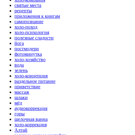
святые места
рецепты
приложения к книгам
самопознание
холо-поход
холо-психология
полезные сладости
йога
постмодерн
фотоминутка
холо-хозяйство
вода
зелень
холо-концепция
раздельное питание
приветствие
массаж
шлаки
мёд
аудиокоррекция
горы
щелочная ванна
холо-коррекция
Алтай