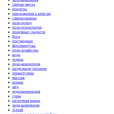
святые места
рецепты
приложения к книгам
самопознание
холо-поход
холо-психология
полезные сладости
йога
постмодерн
фотоминутка
холо-хозяйство
вода
зелень
холо-концепция
раздельное питание
приветствие
массаж
шлаки
мёд
аудиокоррекция
горы
щелочная ванна
холо-коррекция
Алтай