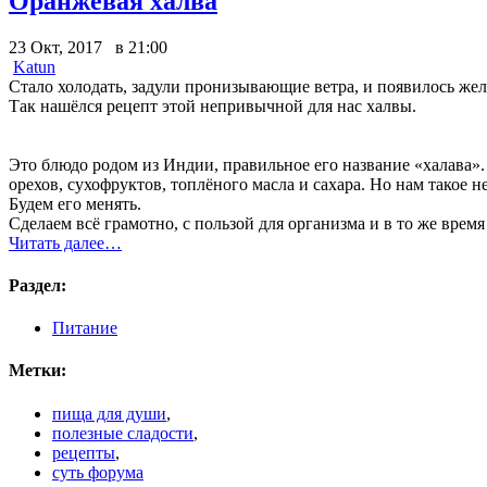
Оранжевая халва
23 Окт, 2017 в 21:00
Katun
Стало холодать, задули пронизывающие ветра, и появилось же
Так нашёлся рецепт этой непривычной для нас халвы.
Это блюдо родом из Индии, правильное его название «халава».
орехов, сухофруктов, топлёного масла и сахара. Но нам такое н
Будем его менять.
Сделаем всё грамотно, с пользой для организма и в то же время
Читать далее…
Раздел:
Питание
Метки:
пища для души
,
полезные сладости
,
рецепты
,
суть форума