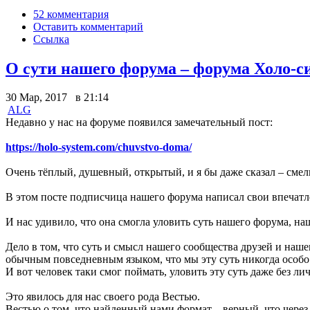
52 комментария
Оставить комментарий
Ссылка
О сути нашего форума – форума Холо-
30 Мар, 2017 в 21:14
ALG
Недавно у нас на форуме появился замечательный пост:
https://holo-system.com/chuvstvo-doma/
Очень тёплый, душевный, открытый, и я бы даже сказал – см
В этом посте подписчица нашего форума написал свои впечатл
И нас удивило, что она смогла уловить суть нашего форума, на
Дело в том, что суть и смысл нашего сообщества друзей и наш
обычным повседневным языком, что мы эту суть никогда особ
И вот человек таки смог поймать, уловить эту суть даже без ли
Это явилось для нас своего рода Вестью.
Вестью о том, что найденный нами формат – верный, что чере