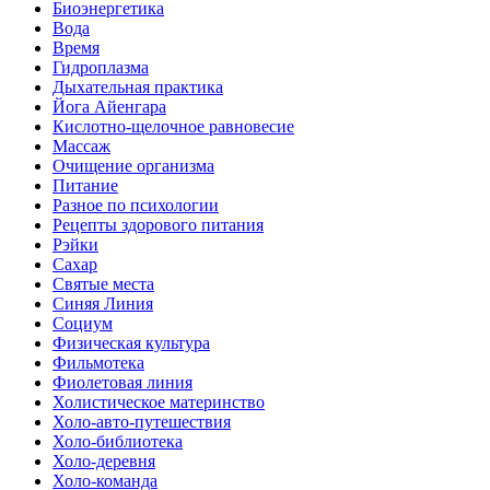
Биоэнергетика
Вода
Время
Гидроплазма
Дыхательная практика
Йога Айенгара
Кислотно-щелочное равновесие
Массаж
Очищение организма
Питание
Разное по психологии
Рецепты здорового питания
Рэйки
Сахар
Святые места
Синяя Линия
Социум
Физическая культура
Фильмотека
Фиолетовая линия
Холистическое материнство
Холо-авто-путешествия
Холо-библиотека
Холо-деревня
Холо-команда