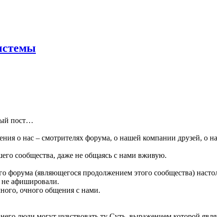
системы
елый пост…
ения о нас – смотрителях форума, о нашей компании друзей, о 
шего сообщества, даже не общаясь с нами вживую.
его форума (являющегося продолжением этого сообщества) насто
о не афишировали.
чного, очного общения с нами.
з него люди могут чувствовать ту Суть, выражением которой яв