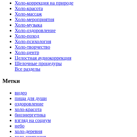
Холо-коррекция на природе
Холо-красота
Холо-массаж
Холо-мероприятия
Холо-музыка
Холо-оздоровление
Холо-поход
Холо-психология
Холо-творчество
Холо-центр
Целостная аудиокоррекция
Щелочные процедуры
Все разделы
Метки
видео
пища для души
оздоровление
холо-красота
биоэнергетика
взгляд на социум
небо
холо-деревня
холо-компания