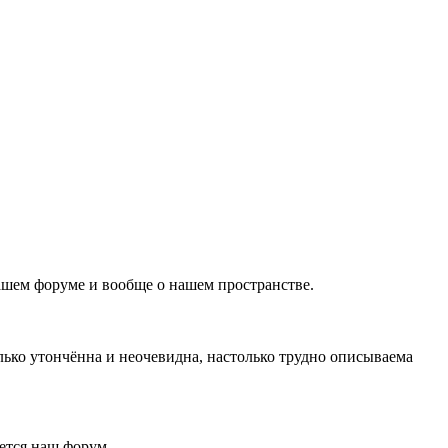
нашем форуме и вообще о нашем пространстве.
лько утончённа и неочевидна, настолько трудно описываема
ляется наш форум…