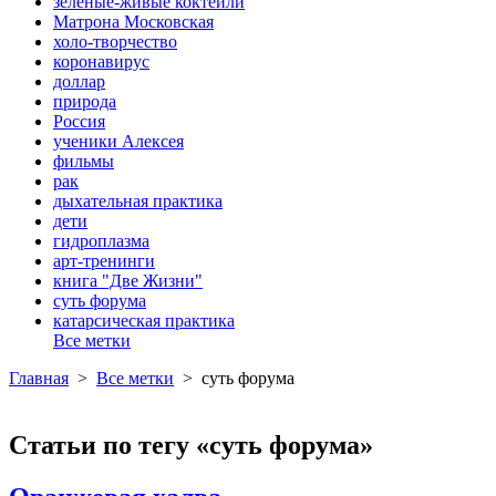
зеленые-живые коктейли
Матрона Московская
холо-творчество
коронавирус
доллар
природа
Россия
ученики Алексея
фильмы
рак
дыхательная практика
дети
гидроплазма
арт-тренинги
книга "Две Жизни"
суть форума
катарсическая практика
Все метки
Главная
>
Все метки
>
суть форума
Статьи по тегу «суть форума»