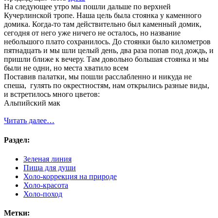
На следующее утро мы пошли дальше по верхней
Кучерлинской тропе. Наша цель была стоянка у каменного
домика. Когда-то там действительно был каменный домик,
сегодня от него уже ничего не осталось, но название
небольшого плато сохранилось. До стоянки было километров
пятнадцать и мы шли целый день, два раза попав под дождь, и
пришли ближе к вечеру. Там довольно большая стоянка и мы
были не одни, но места хватило всем
Поставив палатки, мы пошли расслабленно и никуда не
спеша, гулять по окрестностям, нам открылись разные виды,
и встретилось много цветов:
Альпийский мак
Читать далее…
Раздел:
Зеленая линия
Пища для души
Холо-коррекция на природе
Холо-красота
Холо-поход
Метки: