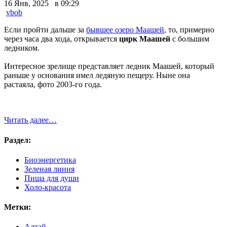
16 Янв, 2025 в 09:29
vbob
Если пройти дальше за
бывшее озеро Маашей
, то, примерно
через часа два хода, открывается
цирк Маашей
с большим
ледником.
Интересное зрелище представляет ледник Маашей, который
раньше у основания имел ледяную пещеру. Ныне она
растаяла, фото 2003-го года.
Читать далее…
Раздел:
Биоэнергетика
Зеленая линия
Пища для души
Холо-красота
Метки:
Алтай
,