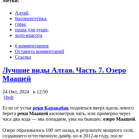
Метки:
Алтай
,
биоэнергетика
,
горы
,
пища для души
,
холо-красота
6 комментариев
Оставить комментарий
Ссылка
Лучшие виды Алтая. Часть 7. Озеро
Маашей
24 Окт, 2024 в 12:50
vbob
Если от устья
реки Каракабак
подняться вверх вдоль левого
берега
реки Маашей
километров пять, или примерно через
часа два хода — мы попадаем, увы на бывшее,
озеро Маашей
.
Озеро образовалось 100 лет назад, в результате мощного селя,
создавшего естественную дамбу, но в 2012-м году, после