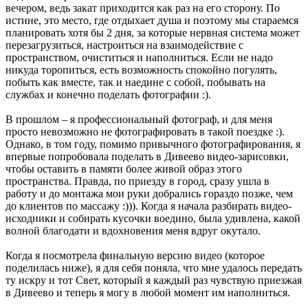
вечером, ведь закат приходится как раз на его сторону. По
истине, это место, где отдыхает душа и поэтому мы стараемся
планировать хотя бы 2 дня, за которые нервная система может
перезагрузиться, настроиться на взаимодействие с
пространством, очиститься и наполниться. Если не надо
никуда торопиться, есть возможность спокойно погулять,
побыть как вместе, так и наедине с собой, побывать на
службах и конечно поделать фотографии :).
В прошлом – я профессиональный фотограф, и для меня
просто невозможно не фотографировать в такой поездке :).
Однако, в том году, помимо привычного фотографирования, я
впервые попробовала поделать в Дивеево видео-зарисовки,
чтобы оставить в памяти более живой образ этого
пространства. Правда, по приезду в город, сразу ушла в
работу и до монтажа мои руки добрались гораздо позже, чем
до клиентов по массажу :))). Когда я начала разбирать видео-
исходники и собирать кусочки воедино, была удивлена, какой
волной благодати и вдохновения меня вдруг окутало.
Когда я посмотрела финальную версию видео (которое
поделилась ниже), я для себя поняла, что мне удалось передать
ту искру и тот Свет, который я каждый раз чувствую приезжая
в Дивеево и теперь я могу в любой момент им наполниться.