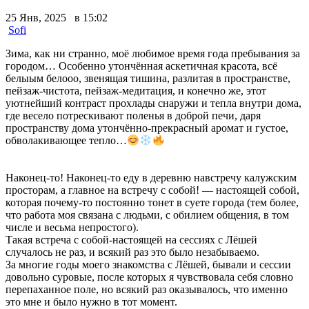
25 Янв, 2025 в 15:02
Sofi
Зима, как ни странно, моё любимое время года пребывания за
городом… Особенно утончённая аскетичная красота, всё
белыым белооо, звенящая тишина, разлитая в пространстве,
пейзаж-чистота, пейзаж-медитация, и конечно же, этот
уютнейший контраст прохлады снаружи и тепла внутри дома,
где весело потрескивают поленья в доброй печи, даря
пространству дома утончённо-прекрасный аромат и густое,
обволакивающее тепло…
Наконец-то! Наконец-то еду в деревню навстречу калужским
просторам, а главное на встречу с собой! — настоящей собой,
которая почему-то постоянно тонет в суете города (тем более,
что работа моя связана с людьми, с обилием общения, в том
числе и весьма непростого).
Такая встреча с собой-настоящей на сессиях с Лёшей
случалось не раз, и всякий раз это было незабываемо.
За многие годы моего знакомства с Лёшей, бывали и сессии
довольно суровые, после которых я чувствовала себя словно
перепаханное поле, но всякий раз оказывалось, что именно
это мне и было нужно в тот момент.