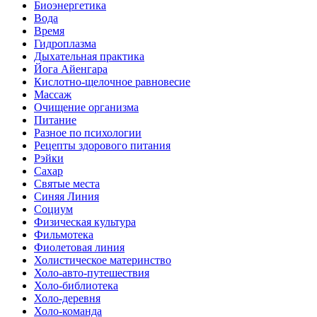
Биоэнергетика
Вода
Время
Гидроплазма
Дыхательная практика
Йога Айенгара
Кислотно-щелочное равновесие
Массаж
Очищение организма
Питание
Разное по психологии
Рецепты здорового питания
Рэйки
Сахар
Святые места
Синяя Линия
Социум
Физическая культура
Фильмотека
Фиолетовая линия
Холистическое материнство
Холо-авто-путешествия
Холо-библиотека
Холо-деревня
Холо-команда