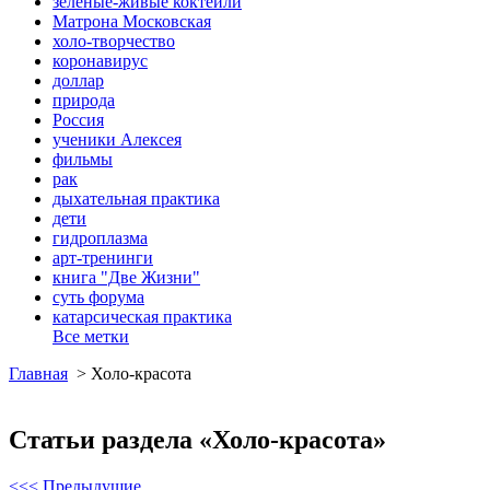
зеленые-живые коктейли
Матрона Московская
холо-творчество
коронавирус
доллар
природа
Россия
ученики Алексея
фильмы
рак
дыхательная практика
дети
гидроплазма
арт-тренинги
книга "Две Жизни"
суть форума
катарсическая практика
Все метки
Главная
>
Холо-красота
Статьи раздела «Холо-красота»
<<< Предыдущие