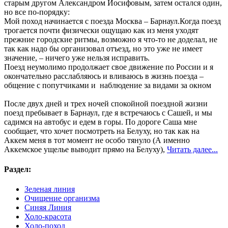
старым другом Александром Иосифовым, затем остался один,
но все по-порядку:
Мой поход начинается с поезда Москва – Барнаул.Когда поезд
трогается почти физически ощущаю как из меня уходят
прежние городские ритмы, возможно я что-то не доделал, не
так как надо бы организовал отъезд, но это уже не имеет
значение, – ничего уже нельзя исправить.
Поезд неумолимо продолжает свое движение по России и я
окончательно расслабляюсь и вливаюсь в жизнь поезда –
общение с попутчиками и наблюдение за видами за окном
После двух дней и трех ночей спокойной поездной жизни
поезд пребывает в Барнаул, где я встречаюсь с Сашей, и мы
садимся на автобус и едем в горы. По дороге Саша мне
сообщает, что хочет посмотреть на Белуху, но так как на
Аккем меня в тот момент не особо тянуло (А именно
Аккемское ущелье выводит прямо на Белуху),
Читать далее...
Раздел:
Зеленая линия
Очищение организма
Синяя Линия
Холо-красота
Холо-поход