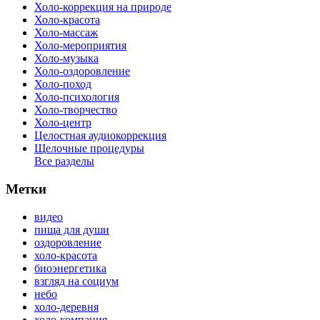
Холо-коррекция на природе
Холо-красота
Холо-массаж
Холо-мероприятия
Холо-музыка
Холо-оздоровление
Холо-поход
Холо-психология
Холо-творчество
Холо-центр
Целостная аудиокоррекция
Щелочные процедуры
Все разделы
Метки
видео
пища для души
оздоровление
холо-красота
биоэнергетика
взгляд на социум
небо
холо-деревня
холо-компания