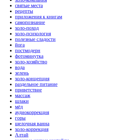
святые места
рецепты
приложения к книгам
самопознание
холо-поход
холо-психология
полезные сладости
йога
постмодерн
фотоминутка
холо-хозяйство
вода
зелень
холо-концепция
раздельное питание
приветствие
массаж
шлаки
мёд
аудиокоррекция
горы
щелочная ванна
холо-коррекция
Алтай