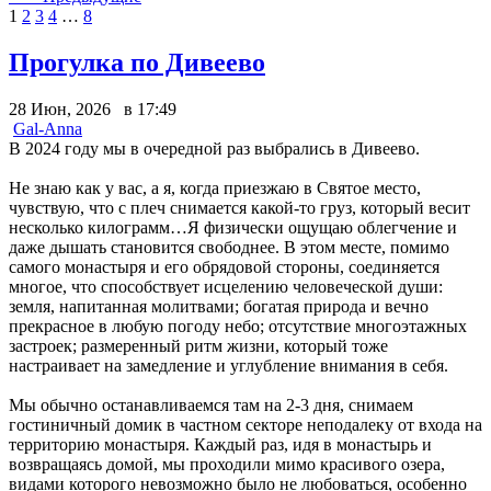
1
2
3
4
…
8
Прогулка по Дивеево
28 Июн, 2026 в 17:49
Gal-Anna
В 2024 году мы в очередной раз выбрались в Дивеево.
Не знаю как у вас, а я, когда приезжаю в Святое место,
чувствую, что с плеч снимается какой-то груз, который весит
несколько килограмм…Я физически ощущаю облегчение и
даже дышать становится свободнее. В этом месте, помимо
самого монастыря и его обрядовой стороны, соединяется
многое, что способствует исцелению человеческой души:
земля, напитанная молитвами; богатая природа и вечно
прекрасное в любую погоду небо; отсутствие многоэтажных
застроек; размеренный ритм жизни, который тоже
настраивает на замедление и углубление внимания в себя.
Мы обычно останавливаемся там на 2-3 дня, снимаем
гостиничный домик в частном секторе неподалеку от входа на
территорию монастыря. Каждый раз, идя в монастырь и
возвращаясь домой, мы проходили мимо красивого озера,
видами которого невозможно было не любоваться, особенно