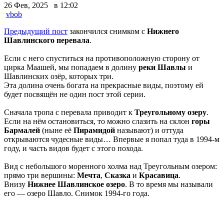
26 Фев, 2025 в 12:02
vbob
Предыдущий пост
закончился снимком с
Нижнего
Шавлинского перевала
.
Если с него спуститься на противоположную сторону от
цирка Маашей, мы попадаем в долину
реки Шавлы
и
Шавлинских озёр, которых три.
Эта долина очень богата на прекрасные виды, поэтому ей
будет посвящён не один пост этой серии.
Сначала тропа с перевала приводит к
Треугольному озеру
.
Если на нём остановиться, то можно слазить на склон
горы
Бармалей
(ныне её
Пирамидой
называют) и оттуда
открываются чудесные виды… Впервые я попал туда в 1994-м
году, и часть видов будет с этого похода.
Вид с небольшого моренного холма над Треугольным озером:
прямо три вершины:
Мечта
,
Сказка
и
Красавица
.
Внизу
Нижнее Шавлинское озеро
. В то время мы называли
его — озеро Шавло. Снимок 1994-го года.