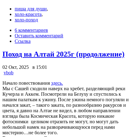
пища для души
,
холо-красота
,
холо-поход
6 комментариев
Оставить комментарий
Ссылка
Поход на Алтай 2025г (продолжение)
02 Окт, 2025 в 15:01
vbob
Начало повествования
здесь.
Мы с Сашей сходили наверх на хребет, разделяющий реки
Кучерла и Аккем. Посмотрели на Белуху и спустились к
нашим палаткам к ужину. После ужина немного погуляли и
начался закат, – такого заката, по разнообразию ракурсов и
цвета, я давно на Алтае не видел, в любом направлении
взгляда была Космическая Красота, которую никакие
фотоснимки целиком отразить не могут, но могут дать
небольшой намек на разворачивающуюся перед нами
мистерию…не более того.