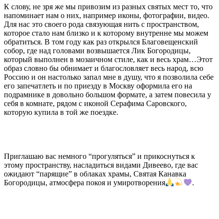
К слову, не зря же мы привозим из разных святых мест то, что
напоминает нам о них, например иконы, фотографии, видео.
Для нас это своего рода связующая нить с пространством,
которое стало нам близко и к которому внутренне мы можем
обратиться. В том году как раз открылся Благовещенский
собор, где над головами возвышается Лик Богородицы,
который выполнен в мозаичном стиле, как и весь храм…Этот
образ словно бы обнимает и благословляет весь народ, всю
Россию и он настолько запал мне в душу, что я позволила себе
его запечатлеть и по приезду в Москву оформила его на
подрамнике в довольно большом формате, а затем повесила у
себя в комнате, рядом с иконой Серафима Саровского,
которую купила в той же поездке.
Приглашаю вас немного “прогуляться” и прикоснуться к
этому пространству, насладиться видами Дивеево, где вас
ожидают “парящие” в облаках храмы, Святая Канавка
Богородицы, атмосфера покоя и умиротворения
.