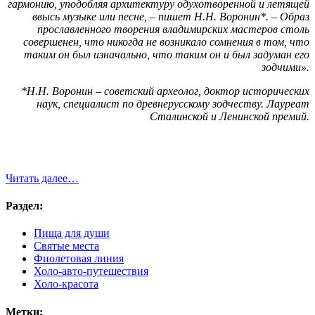
гармонию, уподобляя архитектуру одухотворенной и летящей
ввысь музыке или песне, – пишет Н.Н. Воронин*. – Образ
прославленного творения владимирских мастеров столь
совершенен, что никогда не возникало сомнения в том, что
таким он был изначально, что таким он и был задуман его
зодчими».
*Н.Н. Воронин – советский археолог, доктор исторических
наук, специалист по древнерусскому зодчеству. Лауреат
Сталинской и Ленинской
премий.
Читать далее…
Раздел:
Пища для души
Святые места
Фиолетовая линия
Холо-авто-путешествия
Холо-красота
Метки: