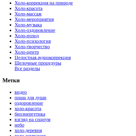
Холо-коррекция на природе
Холо-красота
Холо-массаж
Холо-мероприятия
Холо-музыка
Холо-оздоровление
Холо-поход
Холо-психология
Холо-творчество
Холо-центр
Целостная аудиокоррекция
Щелочные процедуры
Все разделы
Метки
видео
пища для души
оздоровление
холо-красота
биоэнергетика
взгляд на социум
небо
холо-деревня
холо-компания