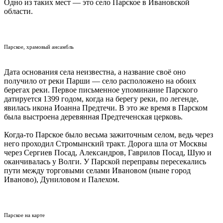
Одно из таких мест — это село Парское в Ивановской
области.
Парское, храмовый ансамбль
Дата основания села неизвестна, а название своё оно
получило от реки Парши — село расположено на обоих
берегах реки. Первое письменное упоминание Парского
датируется 1399 годом, когда на берегу реки, по легенде,
явилась икона Иоанна Предтечи. В это же время в Парском
была выстроена деревянная Предтеченская церковь.
Когда-то Парское было весьма зажиточным селом, ведь через
него проходил Стромынский тракт. Дорога шла от Москвы
через Сергиев Посад, Александров, Гаврилов Посад, Шую и
оканчивалась у Волги. У Парской переправы пересекались
пути между торговыми селами Ивановом (ныне город
Иваново), Дуниловом и Палехом.
Парское на карте