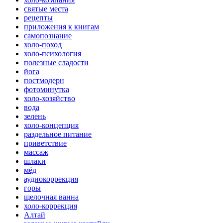
святые места
рецепты
приложения к книгам
самопознание
холо-поход
холо-психология
полезные сладости
йога
постмодерн
фотоминутка
холо-хозяйство
вода
зелень
холо-концепция
раздельное питание
приветствие
массаж
шлаки
мёд
аудиокоррекция
горы
щелочная ванна
холо-коррекция
Алтай