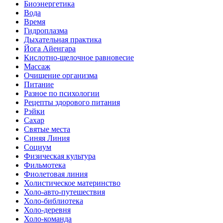
Биоэнергетика
Вода
Время
Гидроплазма
Дыхательная практика
Йога Айенгара
Кислотно-щелочное равновесие
Массаж
Очищение организма
Питание
Разное по психологии
Рецепты здорового питания
Рэйки
Сахар
Святые места
Синяя Линия
Социум
Физическая культура
Фильмотека
Фиолетовая линия
Холистическое материнство
Холо-авто-путешествия
Холо-библиотека
Холо-деревня
Холо-команда