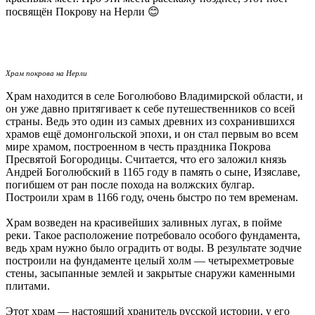
посвящён Покрову на Нерли 😊
Храм покрова на Нерли
Храм находится в селе Боголюбово Владимирской области, и
он уже давно притягивает к себе путешественников со всей
страны. Ведь это один из самых древних из сохранившихся
храмов ещё домонгольской эпохи, и он стал первым во всем
мире храмом, построенном в честь праздника Покрова
Пресвятой Богородицы. Считается, что его заложил князь
Андрей Боголюбский в 1165 году в память о сыне, Изяславе,
погибшем от ран после похода на волжских булгар.
Построили храм в 1166 году, очень быстро по тем временам.
Храм возведен на красивейших заливных лугах, в пойме
реки. Такое расположение потребовало особого фундамента,
ведь храм нужно было оградить от воды. В результате зодчие
построили на фундаменте целый холм — четырехметровые
стены, засыпанные землей и закрытые снаружи каменными
плитами.
Этот храм — настоящий хранитель русской истории, у его