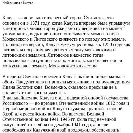
Набережная в Калуге
Калуга — довольно интересный город. Считается, что
основан он в 1371 году, когда Калуга впервые была упомянута
в летописи. Однако город уже явно существовал на момент
упоминания, ведь в летописи описывается момент спора
Московского и Литовского княжеств по поводу этих земель.
По одной из версий, Калуга уже существовала к 1250 году как
литовская пограничная крепость между московскими и
литовскими землями. Литовское княжество тогда
пользовалось ситуацией татаро-монгольского нашествия и
«откусывало» земли у Московского княжества.
В период Смутного времени Калуга активно поддерживала
обоих Лжедмитриев и приняла мятежников под руководством
Ивана Болотникова. Возможно, сказалось пребывание в
составе Литовского княжества.
В дальнейшем же Калуга стала надежной опорой государства
Российского — во времена Отечественной войны 1812 года и
Первой мировой войны Калуга служила крупной тыловой
базой для российских войск. Во времена Великой
Отечественной войны 1941-1945 гг. была под немецкой
оккупацией с октября по декабрь 1941 года, а после
освобождения Калужский край продолжил обеспечивать