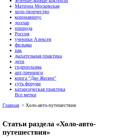
зеленые-живые коктейли
Матрона Московская
холо-творчество
коронавирус
доллар
природа
Россия
ученики Алексея
фильмы
рак
дыхательная практика
дети
гидроплазма
арт-тренинги
книга "Две Жизни"
суть форума
катарсическая практика
Все метки
Главная
>
Холо-авто-путешествия
Статьи раздела «Холо-авто-
путешествия»