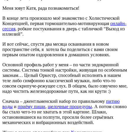
Меня зовут Катя, рада познакомиться!
В конце лета произошло моё знакомство с Холистической
Концепцией, первая тормошительно-мотивирующая
онлайн-
сессия
, робкие постукивания в дверь с табличкой “Выход из
иллюзий”.
И вот сейчас, спустя два месяца осваивания в новом
пространстве себя, я хотела бы поделиться с вами своим
первым опытом оздоровления в домашних условиях.
Основной профиль работ у меня – по части эндокринной
системы. Система тонкой настройки, живущая по особенным
законам… Целый Оркестр, способный исполнять в нашем
теле либо симфонию классической музыки, либо что-то
совсем скрипуче-режущее слух. В общем, было озвучено мне,
надо чистить железнодорожные пути, как ни крути :)
Сначала – джентльменский набор по правильному
питию
воды
и
приёму пищи
,
щелочные процедуры
. А потом словно
бы стало чего-то не хватать в этой картине. Шлаки,
остановившиеся на полпути, просили более серьёзных
механических и вибрационных воздействий.