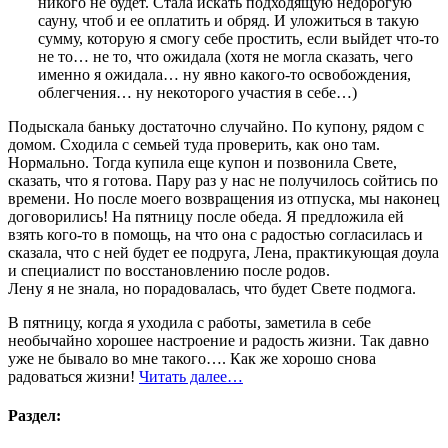
никого не будет. Стала искать подходящую недорогую
сауну, чтоб и ее оплатить и обряд. И уложиться в такую
сумму, которую я смогу себе простить, если выйдет что-то
не то… не то, что ожидала (хотя не могла сказать, чего
именно я ожидала… ну явно какого-то освобождения,
облегчения… ну некоторого участия в себе…)
Подыскала баньку достаточно случайно. По купону, рядом с
домом. Сходила с семьей туда проверить, как оно там.
Нормально. Тогда купила еще купон и позвонила Свете,
сказать, что я готова. Пару раз у нас не получилось сойтись по
времени. Но после моего возвращения из отпуска, мы наконец
договорились! На пятницу после обеда. Я предложила ей
взять кого-то в помощь, на что она с радостью согласилась и
сказала, что с ней будет ее подруга, Лена, практикующая доула
и специалист по восстановлению после родов.
Лену я не знала, но порадовалась, что будет Свете подмога.
В пятницу, когда я уходила с работы, заметила в себе
необычайно хорошее настроение и радость жизни. Так давно
уже не бывало во мне такого…. Как же хорошо снова
радоваться жизни!
Читать далее…
Раздел: