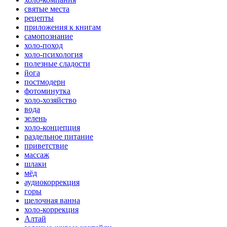
святые места
рецепты
приложения к книгам
самопознание
холо-поход
холо-психология
полезные сладости
йога
постмодерн
фотоминутка
холо-хозяйство
вода
зелень
холо-концепция
раздельное питание
приветствие
массаж
шлаки
мёд
аудиокоррекция
горы
щелочная ванна
холо-коррекция
Алтай