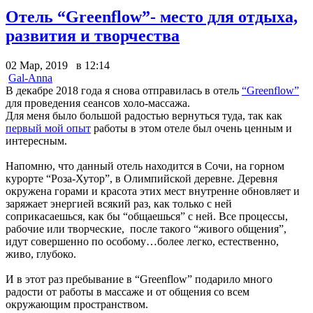
Отель “Greenflow”- место для отдыха,
развития и творчества
02 Мар, 2019 в 12:14
Gal-Anna
В декабре 2018 года я снова отправилась в отель
“Greenflow”
для проведения сеансов холо-массажа.
Для меня было большой радостью вернуться туда, так как
первый мой опыт
работы в этом отеле был очень ценным и
интересным.
Напомню, что данный отель находится в Сочи, на горном
курорте “Роза-Хутор”, в Олимпийской деревне. Деревня
окружена горами и красота этих мест внутренне обновляет и
заряжает энергией всякий раз, как только с ней
соприкасаешься, как бы “общаешься” с ней. Все процессы,
рабочие или творческие, после такого “живого общения”,
идут совершенно по особому…более легко, естественно,
живо, глубоко.
И в этот раз пребывание в “Greenflow” подарило много
радости от работы в массаже и от общения со всем
окружающим пространством.