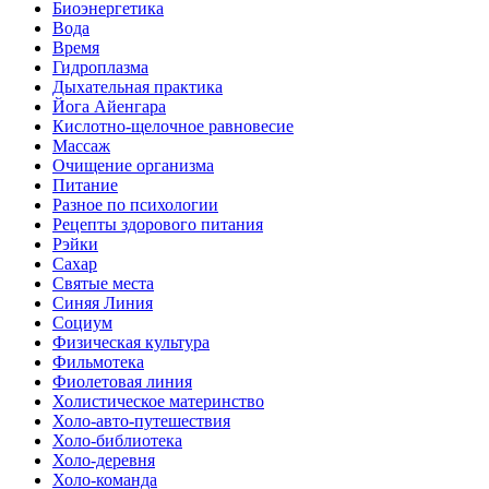
Биоэнергетика
Вода
Время
Гидроплазма
Дыхательная практика
Йога Айенгара
Кислотно-щелочное равновесие
Массаж
Очищение организма
Питание
Разное по психологии
Рецепты здорового питания
Рэйки
Сахар
Святые места
Синяя Линия
Социум
Физическая культура
Фильмотека
Фиолетовая линия
Холистическое материнство
Холо-авто-путешествия
Холо-библиотека
Холо-деревня
Холо-команда