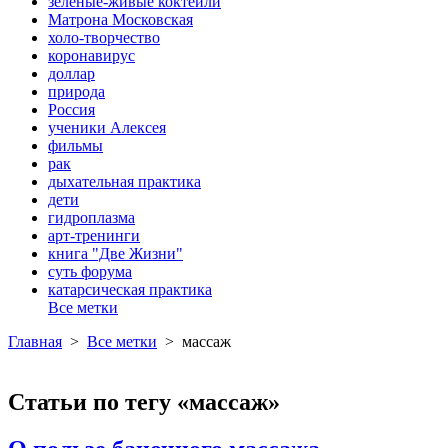
зеленые-живые коктейли
Матрона Московская
холо-творчество
коронавирус
доллар
природа
Россия
ученики Алексея
фильмы
рак
дыхательная практика
дети
гидроплазма
арт-тренинги
книга "Две Жизни"
суть форума
катарсическая практика
Все метки
Главная
>
Все метки
>
массаж
Статьи по тегу «массаж»