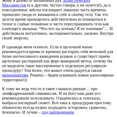
Живу я далеко от волшебных рук
Холистических
Массажистов
(а к другим, честно говоря, и не хочется!), да и
повседневные заботы поглощают львиную часть времени,
привычно уводя от внимания к себе и своему телу. Так что
долгое время приходилось действительно вслушиваться в
тихие и слабые позывные и часто переспрашивать тело как
плачущего малыша: “Что-что ты хочешь? Я не понимаю”… И
действовала интуитивно, экспериментально, ласково. Внутри
своей энергии.
И однажды меня осенило. Если в щелочной ванне
рекомендуется время от времени растирать себя мочалкой для
более интенсивного выведения шлаков и существует приём
щелочных растираний как форс-мажорный метод, почему бы
не выделить такое массирование в отдельную регулярную
процедуру? Тем более, что живот очень радуется таким
мероприятиям
. Решено – будем осваивать новые капиллярные
территории!))
К тому же ведь что-то я такое слышала раньше… про
лимфодренажный самомассаж. И на йоге нам даже его
рекомендовали использовать. Озадачилась я, поискала,
выбрала наглядный сюжет. Всё-таки к процедурам простому
обывателю всегда нужно подходить осторожно, грамотно,
безопасно. И лучше –
под наблюдением
.