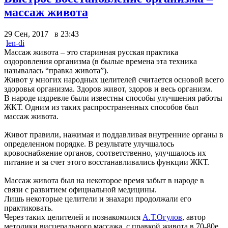
массаж живота
29 Сен, 2017 в 23:43
len-di
Массаж живота – это старинная русская практика
оздоровления организма (в былые времена эта техника
называлась “правка живота”).
Живот у многих народных целителей считается основой всего
здоровья организма. Здоров живот, здоров и весь организм.
В народе издревле были известны способы улучшения работы
ЖКТ. Одним из таких распространенных способов был
массаж живота.
Живот правили, нажимая и поддавливая внутренние органы в
определенном порядке. В результате улучшалось
кровоснабжение органов, соответственно, улучшалось их
питание и за счет этого восстанавливались функции ЖКТ.
Массаж живота был на некоторое время забыт в народе в
связи с развитием официальной медицины.
Лишь некоторые целители и знахари продолжали его
практиковать.
Через таких целителей и познакомился
А.Т.Огулов
, автор
методики висцерального массажа, с правкой живота в 70-80е