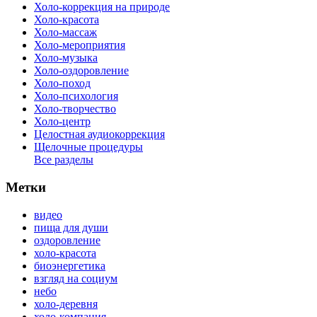
Холо-коррекция на природе
Холо-красота
Холо-массаж
Холо-мероприятия
Холо-музыка
Холо-оздоровление
Холо-поход
Холо-психология
Холо-творчество
Холо-центр
Целостная аудиокоррекция
Щелочные процедуры
Все разделы
Метки
видео
пища для души
оздоровление
холо-красота
биоэнергетика
взгляд на социум
небо
холо-деревня
холо-компания