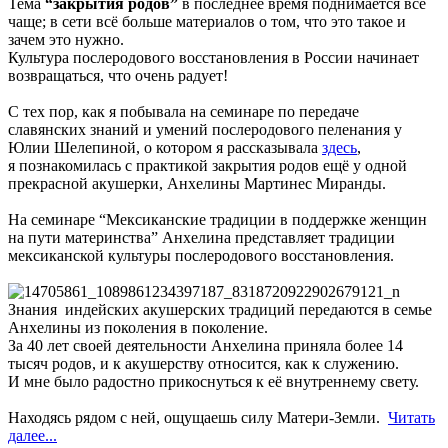
Тема
“закрытия родов”
в последнее время поднимается всё
чаще; в сети всё больше материалов о том, что это такое и
зачем это нужно.
Культура послеродового восстановления в России начинает
возвращаться, что очень радует!
С тех пор, как я побывала на семинаре по передаче
славянских знаний и умений послеродового пеленания у
Юлии Шелепиной, о котором я рассказывала
здесь
,
я познакомилась с практикой закрытия родов ещё у одной
прекрасной акушерки, Анхелины Мартинес Миранды.
На семинаре “Мексиканские традиции в поддержке женщин
на пути материнства” Анхелина представляет традиции
мексиканской культуры послеродового восстановления.
Знания индейских акушерских традиций передаются в семье
Анхелины из поколения в поколение.
За 40 лет своей деятельности Анхелина приняла более 14
тысяч родов, и к акушерству относится, как к служению.
И мне было радостно прикоснуться к её внутреннему свету.
Находясь рядом с ней, ощущаешь силу Матери-Земли.
Читать
далее...