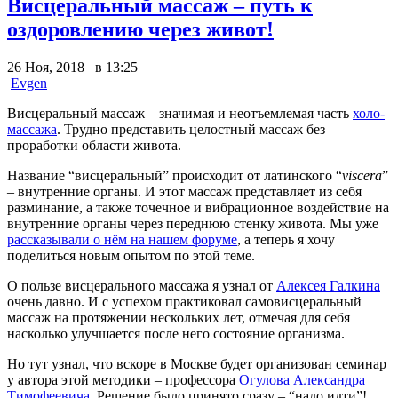
Висцеральный массаж – путь к
оздоровлению через живот!
26 Ноя, 2018 в 13:25
Evgen
Висцеральный массаж – значимая и неотъемлемая часть
холо-
массажа
. Трудно представить целостный массаж без
проработки области живота.
Название “висцеральный” происходит от латинского “
viscera
”
– внутренние органы. И этот массаж представляет из себя
разминание, а также точечное и вибрационное воздействие на
внутренние органы через переднюю стенку живота. Мы уже
рассказывали о нём на нашем форуме
, а теперь я хочу
поделиться новым опытом по этой теме.
О пользе висцерального массажа я узнал от
Алексея Галкина
очень давно. И с успехом практиковал самовисцеральный
массаж на протяжении нескольких лет, отмечая для себя
насколько улучшается после него состояние организма.
Но тут узнал, что вскоре в Москве будет организован семинар
у автора этой методики – профессора
Огулова Александра
Тимофеевича
. Решение было принято сразу – “надо идти”!