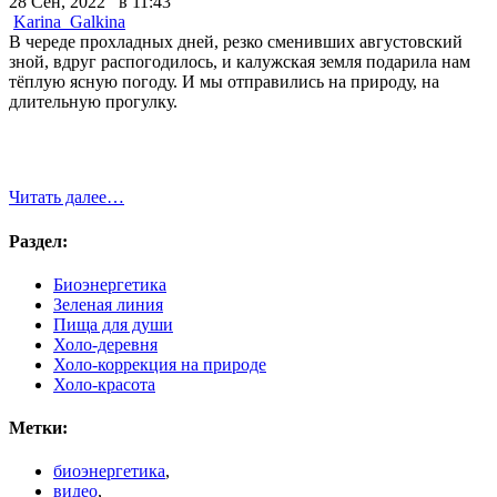
28 Сен, 2022 в 11:43
Karina_Galkina
В череде прохладных дней, резко сменивших августовский
зной, вдруг распогодилось, и калужская земля подарила нам
тёплую ясную погоду. И мы отправились на природу, на
длительную прогулку.
Читать далее…
Раздел:
Биоэнергетика
Зеленая линия
Пища для души
Холо-деревня
Холо-коррекция на природе
Холо-красота
Метки:
биоэнергетика
,
видео
,