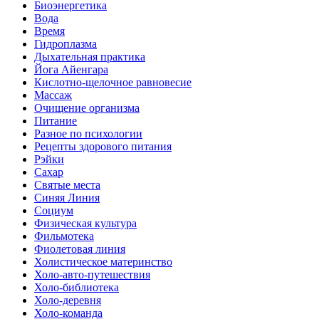
Биоэнергетика
Вода
Время
Гидроплазма
Дыхательная практика
Йога Айенгара
Кислотно-щелочное равновесие
Массаж
Очищение организма
Питание
Разное по психологии
Рецепты здорового питания
Рэйки
Сахар
Святые места
Синяя Линия
Социум
Физическая культура
Фильмотека
Фиолетовая линия
Холистическое материнство
Холо-авто-путешествия
Холо-библиотека
Холо-деревня
Холо-команда