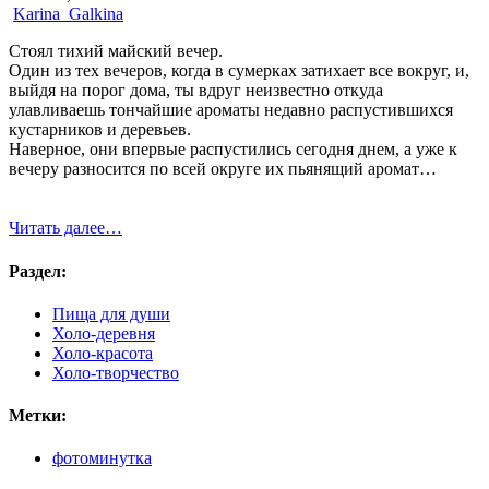
Karina_Galkina
Стоял тихий майский вечер.
Один из тех вечеров, когда в сумерках затихает все вокруг, и,
выйдя на порог дома, ты вдруг неизвестно откуда
улавливаешь тончайшие ароматы недавно распустившихся
кустарников и деревьев.
Наверное, они впервые распустились сегодня днем, а уже к
вечеру разносится по всей округе их пьянящий аромат…
Читать далее…
Раздел:
Пища для души
Холо-деревня
Холо-красота
Холо-творчество
Метки:
фотоминутка