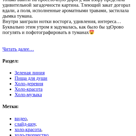
удивительной загадочности картина. Тлеющий закат догорал
вдали, а поля, исполненные ароматными травами, застилала
дымка тумана.
Внутри заиграли нотки восторга, удивления, интереса…
Буквально этим утром я задумалась, как было бы здОрово
погулять и пофотографировать в туманах
Читать далее…
Раздел:
Зеленая линия
Пища для души
Холо-деревня
Холо-красота
Холо-музыка
Метки:
видео
,
слайд-шоу
,
холо-красота
,
холо-творчество