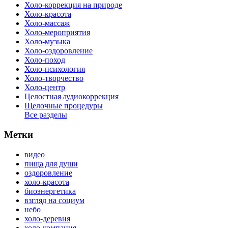
Холо-коррекция на природе
Холо-красота
Холо-массаж
Холо-мероприятия
Холо-музыка
Холо-оздоровление
Холо-поход
Холо-психология
Холо-творчество
Холо-центр
Целостная аудиокоррекция
Щелочные процедуры
Все разделы
Метки
видео
пища для души
оздоровление
холо-красота
биоэнергетика
взгляд на социум
небо
холо-деревня
холо-компания