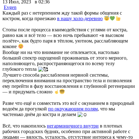
13 Июл, 2023 в 02:36
Evgen
Каждый раз с нетерпением жду такой формы общения с
костром, когда приезжаю
в нашу холо-деревню
Стопы после процесса взаимодействия с углями от костра,
равно как и всё тело — всю ночь пребывают «в высоком
полёте», как будто паря в тёплом, уютном, расслабляющем
коконе
Вообще ни на что внимание не отвлекается, настолько
большой спектр ощущений проживаешь от этого мерного,
наполняющего, распространяющегося по всему телу
глубокого тепла
Лучшего способа расслабления нервной системы,
переключения внимания на пространство тела и позволения
ему перейти в фазу восстановления и глубинной регенерации
— и придумать сложно
Разве что ещё и совместить это всё с окунанием в природный
водоём да прогулкой
по окружающим полям
, что мы
частенько днём до костра и делаем
Всё, что накопилось
негармоничного внутри
в плотных
рабочих городских буднях, особенно при активной работе с
людьми — вялость, усталость, отсутствие интереса к чему-то