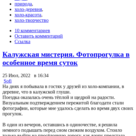
природа
,
холо-деревня
,
холо-красота
,
холо-творчество
10 комментариев
Оставить комментарий
Ссылка
Калужская мистерия. Фотопрогулка в
особенное время суток
25 Июл, 2022 в 16:34
Sofi
На днях я побывала в гостях у друзей из холо-компании, в
деревне, что в калужской глуши.
Поездка оказалась очень тёплой и щедрой на радости.
Визуальным подтверждением пережитой благодати стали
фотографии, которые мне удалось сделать во время двух своих
прогулок.
В один из вечеров, оставшись в одиночестве, я решила
немного подышать перед сном свежим воздухом. Стоило
только выйти на просёлочную дорогу, как взору предстала