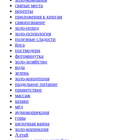
святые места
рецепты
приложения к книгам
самопознание
холо-поход
холо-психология
полезные сладости
йога
постмодерн
фотоминутка
холо-хозяйство
вода
зелень
холо-концепция
раздельное питание
приветствие
массаж
шлаки
мёд
аудиокоррекция
горы
щелочная ванна
холо-коррекция
Алтай