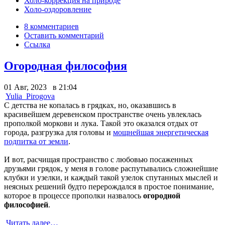
Холо-коррекция на природе
Холо-оздоровление
8 комментариев
Оставить комментарий
Ссылка
Огородная философия
01 Авг, 2023 в 21:04
Yulia_Pirogova
С детства не копалась в грядках, но, оказавшись в
красивейшем деревенском пространстве очень увлеклась
прополкой моркови и лука. Такой это оказался отдых от
города, разгрузка для головы и
мощнейшая энергетическая
подпитка от земли
.
И вот, расчищая пространство с любовью посаженных
друзьями грядок, у меня в голове распутывались сложнейшие
клубки и узелки, и каждый такой узелок спутанных мыслей и
неясных решений будто перерождался в простое понимание,
которое в процессе прополки назвалось
огородной
философией
.
Читать далее…