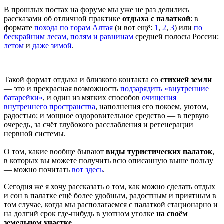
В прошлых постах на форуме мы уже не раз делились
рассказами об отличной практике
отдыха с палаткой
: в
формате
похода по горам Алтая
(и вот ещё:
1
,
2
,
3
) или
по
бескрайним лесам, полям и равнинам
средней полосы России:
летом
и
даже зимой
.
Такой формат отдыха и близкого контакта со
стихией земли
— это и прекрасная возможность
подзарядить «внутренние
батарейки»
, и один из мягких способов
очищения
внутреннего пространства
, наполнения его покоем, уютом,
радостью; и мощное оздоровительное средство — в первую
очередь, за счёт глубокого расслабления и регенерации
нервной системы.
О том, какие вообще бывают
виды туристических палаток
,
в которых вы можете получить всю описанную выше пользу
— можно почитать
вот здесь
.
Сегодня же я хочу рассказать о том, как можно сделать отдых
и сон в палатке ещё более удобным, радостным и приятным в
том случае, когда мы располагаемся с палаткой стационарно и
на долгий срок где-нибудь в уютном уголке
на своём
земельном участке
.