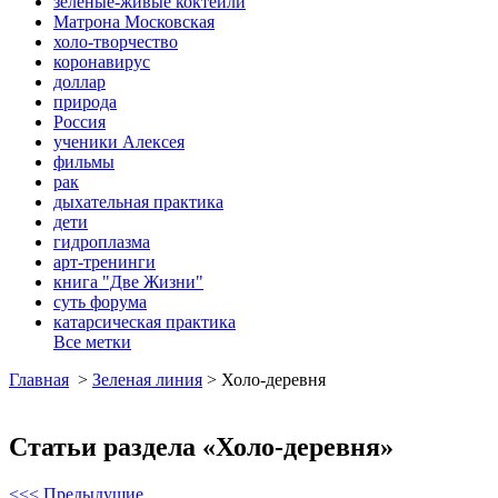
зеленые-живые коктейли
Матрона Московская
холо-творчество
коронавирус
доллар
природа
Россия
ученики Алексея
фильмы
рак
дыхательная практика
дети
гидроплазма
арт-тренинги
книга "Две Жизни"
суть форума
катарсическая практика
Все метки
Главная
>
Зеленая линия
>
Холо-деревня
Статьи раздела «Холо-деревня»
<<< Предыдущие