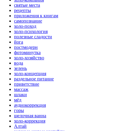
святые места
рецепты
приложения к книгам
самопознание
холо-поход
холо-психология
полезные сладости
йога
постмодерн
фотоминутка
холо-хозяйство
вода
зелень
холо-концепция
раздельное питание
приветствие
массаж
шлаки
мёд
аудиокоррекция
горы
щелочная ванна
холо-коррекция
Алтай