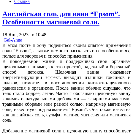
Ссылка
Английская соль для ванн “Epsom”.
Особенности магниевой соли.
18 Янв, 2023 в 10:48
Gal-Anna
В этом посте я хочу поделиться своим опытом применения
соли “Epsom”, а также немного рассказать о ее особенностях,
пользе для здоровья и способах применения.
В повседневной жизни я поддерживаю свой организм
щелочными ваннами, т.к. это простой, надежный и бережный
способ детокса. Щелочная ванна оказывает
энергетизирующий эффект, выводит излишки токсинов и
шлаков, помогает в восстановлении кислотно-щелочного
равновесия в организме. После ванны обычно ощущаю, что
тело стало бодрее, легче. Часто я обогащаю щелочную ванну
какими-то натуральными добавками — эфирными маслами,
травными сборами или разной солью, например магниевую
соль, известную под названием “Epsom”. Она также известна
как английская соль, сульфат магния, магнезия или магниевая
соль.
Добавление магниевой соли в щелочную ванну способствует