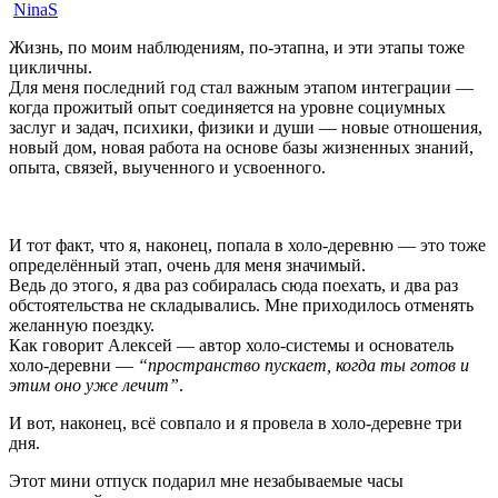
NinaS
Жизнь, по моим наблюдениям, по-этапна, и эти этапы тоже
цикличны.
Для меня последний год стал важным этапом интеграции —
когда прожитый опыт соединяется на уровне социумных
заслуг и задач, психики, физики и души — новые отношения,
новый дом, новая работа на основе базы жизненных знаний,
опыта, связей, выученного и усвоенного.
И тот факт, что я, наконец, попала в холо-деревню — это тоже
определённый этап, очень для меня значимый.
Ведь до этого, я два раз собиралась сюда поехать, и два раз
обстоятельства не складывались. Мне приходилось отменять
желанную поездку.
Как говорит Алексей — автор холо-системы и основатель
холо-деревни —
“пространство пускает, когда ты готов и
этим оно уже лечит”
.
И вот, наконец, всё совпало и я провела в холо-деревне три
дня.
Этот мини отпуск подарил мне незабываемые часы