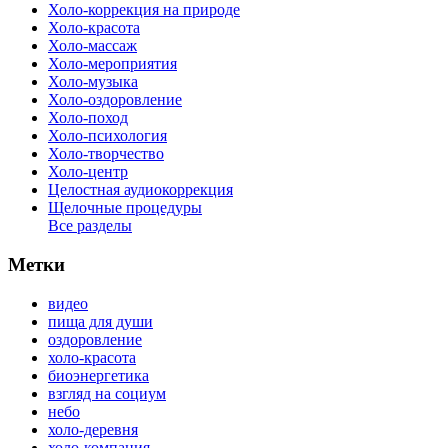
Холо-коррекция на природе
Холо-красота
Холо-массаж
Холо-мероприятия
Холо-музыка
Холо-оздоровление
Холо-поход
Холо-психология
Холо-творчество
Холо-центр
Целостная аудиокоррекция
Щелочные процедуры
Все разделы
Метки
видео
пища для души
оздоровление
холо-красота
биоэнергетика
взгляд на социум
небо
холо-деревня
холо-компания