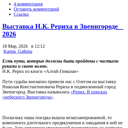
4 комментария
Оставить комментарий
Ссылка
Выставка Н.К. Рериха в Звенигороде _
2026
18 Мар, 2026 в 12:12
Karina_Galkina
Есть пути, которые должны быть пройдены с чистыми
руками и своею волею.
Н.К. Рерих из книги «Алтай-Гималаи»
Пути судьбы внезапно привели нас с Олегом на выставку
Николая Константиновича Рериха в подмосковный город
Звенигород. Выставка называлась
«Рерих. В поисках
«небесного Звенигорода»
.
Поскольку наша поездка вышла незапланированной, то
компонента длительного предвкушения и ожидания в ней не
было. Зато ощущение мгновенной телепортации из суетного,