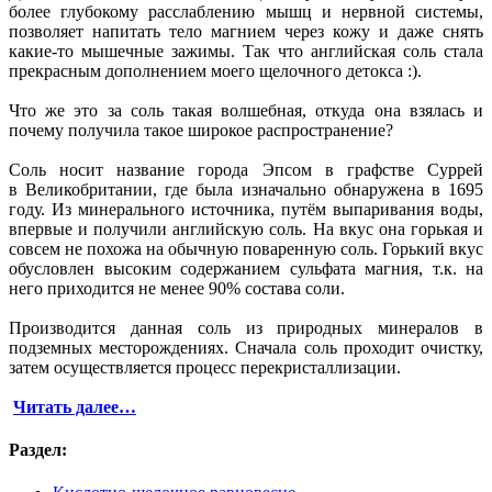
более глубокому расслаблению мышц и нервной системы,
позволяет напитать тело магнием через кожу и даже снять
какие-то мышечные зажимы. Так что английская соль стала
прекрасным дополнением моего щелочного детокса :).
Что же это за соль такая волшебная, откуда она взялась и
почему получила такое широкое распространение?
Соль носит название города Эпсом в графстве Суррей
в Великобритании, где была изначально обнаружена в 1695
году. Из минерального источника, путём выпаривания воды,
впервые и получили английскую соль. На вкус она горькая и
совсем не похожа на обычную поваренную соль. Горький вкус
обусловлен высоким содержанием сульфата магния, т.к. на
него приходится не менее 90% состава соли.
Производится данная соль из природных минералов в
подземных месторождениях. Сначала соль проходит очистку,
затем осуществляется процесс перекристаллизации.
Читать далее…
Раздел: