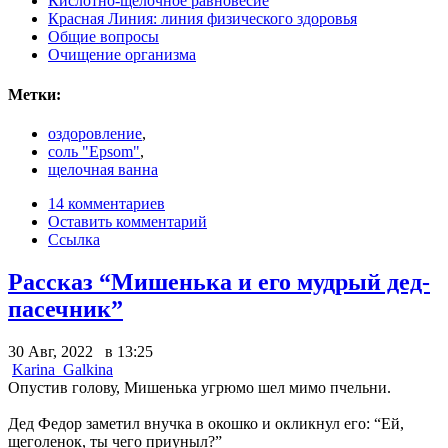
Кислотно-щелочное равновесие
Красная Линия: линия физического здоровья
Общие вопросы
Очищение организма
Метки:
оздоровление
,
соль "Epsom"
,
щелочная ванна
14 комментариев
Оставить комментарий
Ссылка
Рассказ “Мишенька и его мудрый дед-
пасечник”
30 Авг, 2022 в 13:25
Karina_Galkina
Опустив голову, Мишенька угрюмо шел мимо пчельни.
Дед Федор заметил внучка в окошко и окликнул его: “Ей,
щеголенок, ты чего приуныл?”