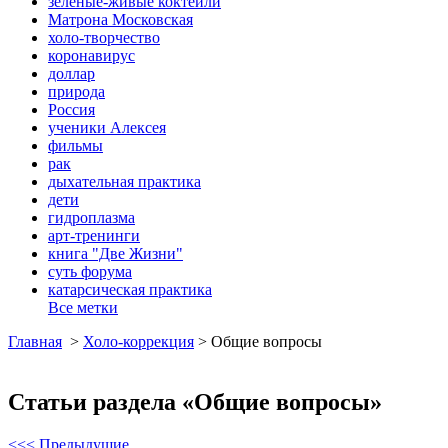
зеленые-живые коктейли
Матрона Московская
холо-творчество
коронавирус
доллар
природа
Россия
ученики Алексея
фильмы
рак
дыхательная практика
дети
гидроплазма
арт-тренинги
книга "Две Жизни"
суть форума
катарсическая практика
Все метки
Главная
>
Холо-коррекция
>
Общие вопросы
Статьи раздела «Общие вопросы»
<<< Предыдущие