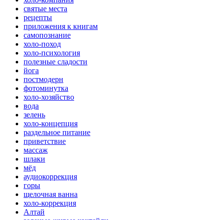
святые места
рецепты
приложения к книгам
самопознание
холо-поход
холо-психология
полезные сладости
йога
постмодерн
фотоминутка
холо-хозяйство
вода
зелень
холо-концепция
раздельное питание
приветствие
массаж
шлаки
мёд
аудиокоррекция
горы
щелочная ванна
холо-коррекция
Алтай