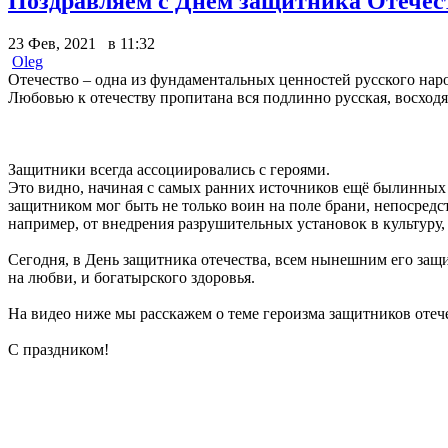
Поздравляем с Днём защитника Отечес
23 Фев, 2021 в 11:32
Oleg
Отечество – одна из фундаментальных ценностей русского наро
Любовью к отечеству пропитана вся подлинно русская, восходящ
Защитники всегда ассоциировались с героями.
Это видно, начиная с самых ранних источников ещё былинных 
защитником мог быть не только воин на поле брани, непосредс
например, от внедрения разрушительных установок в культуру,
Сегодня, в День защитника отечества, всем нынешним его защ
на любви, и богатырского здоровья.
На видео ниже мы расскажем о теме героизма защитников отече
С праздником!