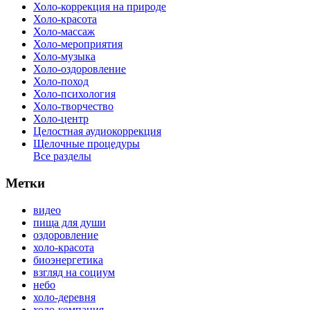
Холо-коррекция на природе
Холо-красота
Холо-массаж
Холо-мероприятия
Холо-музыка
Холо-оздоровление
Холо-поход
Холо-психология
Холо-творчество
Холо-центр
Целостная аудиокоррекция
Щелочные процедуры
Все разделы
Метки
видео
пища для души
оздоровление
холо-красота
биоэнергетика
взгляд на социум
небо
холо-деревня
холо-компания