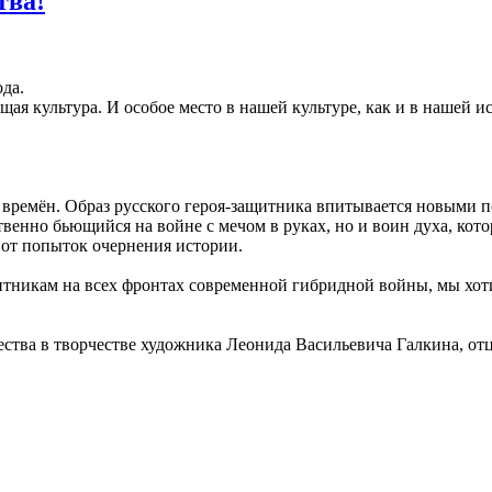
тва!
да.
ая культура. И особое место в нашей культуре, как и в нашей ис
времён. Образ русского героя-защитника впитывается новыми по
твенно бьющийся на войне с мечом в руках, но и воин духа, кот
 от попыток очернения истории.
итникам на всех фронтах современной гибридной войны, мы хот
ства в творчестве художника Леонида Васильевича Галкина, отц