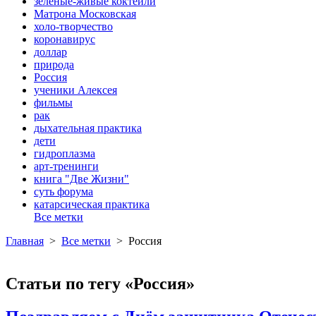
зеленые-живые коктейли
Матрона Московская
холо-творчество
коронавирус
доллар
природа
Россия
ученики Алексея
фильмы
рак
дыхательная практика
дети
гидроплазма
арт-тренинги
книга "Две Жизни"
суть форума
катарсическая практика
Все метки
Главная
>
Все метки
>
Россия
Статьи по тегу «Россия»