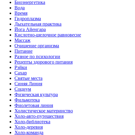
Биоэнергетика
Вода
Время
Гидроплазма
Дыхательная практика
Йога Айенгара
Кислотно-щелочное равновесие
Массаж
Очищение организма
Питание
Разное по психологии
Рецепты здорового питания
Рэйки
Сахар
Святые места
Синяя Линия
Социум
Физическая культура
Фильмотека
Фиолетовая линия
Холистическое материнство
Холо-авто-путешествия
Холо-библиотека
Холо-деревня
Холо-команда