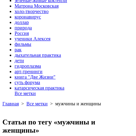
зеленые-живые коктейли
Матрона Московская
холо-творчество
коронавирус
доллар
природа
Россия
ученики Алексея
фильмы
рак
дыхательная практика
дети
гидроплазма
арт-тренинги
книга "Две Жизни"
суть форума
катарсическая практика
Все метки
Главная
>
Все метки
>
мужчины и женщины
Статьи по тегу «мужчины и
женщины»