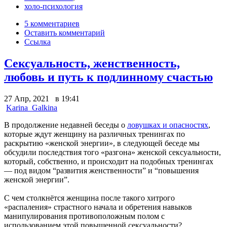
холо-психология
5 комментариев
Оставить комментарий
Ссылка
Сексуальность, женственность,
любовь и путь к подлинному счастью
27 Апр, 2021 в 19:41
Karina_Galkina
В продолжение недавней беседы о
ловушках и опасностях
,
которые ждут женщину на различных тренингах по
раскрытию «женской энергии», в следующей беседе мы
обсудили последствия того «разгона» женской сексуальности,
который, собственно, и происходит на подобных тренингах
— под видом “развития женственности” и “повышения
женской энергии”.
С чем столкнётся женщина после такого хитрого
«распаления» страстного начала и обретения навыков
манипулирования противоположным полом с
использованием этой повышенной сексуальности?