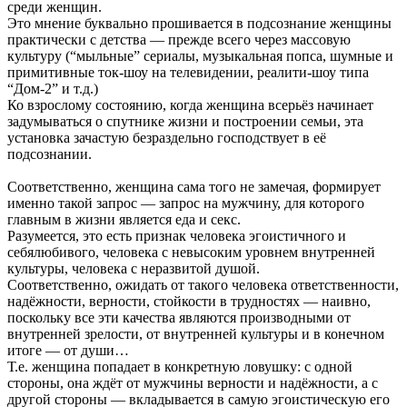
среди женщин.
Это мнение буквально прошивается в подсознание женщины
практически с детства — прежде всего через массовую
культуру (“мыльные” сериалы, музыкальная попса, шумные и
примитивные ток-шоу на телевидении, реалити-шоу типа
“Дом-2” и т.д.)
Ко взрослому состоянию, когда женщина всерьёз начинает
задумываться о спутнике жизни и построении семьи, эта
установка зачастую безраздельно господствует в её
подсознании.
Соответственно, женщина сама того не замечая, формирует
именно такой запрос — запрос на мужчину, для которого
главным в жизни является еда и секс.
Разумеется, это есть признак человека эгоистичного и
себялюбивого, человека с невысоким уровнем внутренней
культуры, человека с неразвитой душой.
Соответственно, ожидать от такого человека ответственности,
надёжности, верности, стойкости в трудностях — наивно,
поскольку все эти качества являются производными от
внутренней зрелости, от внутренней культуры и в конечном
итоге — от души…
Т.е. женщина попадает в конкретную ловушку: с одной
стороны, она ждёт от мужчины верности и надёжности, а с
другой стороны — вкладывается в самую эгоистическую его