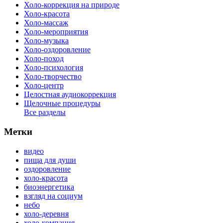
Холо-коррекция на природе
Холо-красота
Холо-массаж
Холо-мероприятия
Холо-музыка
Холо-оздоровление
Холо-поход
Холо-психология
Холо-творчество
Холо-центр
Целостная аудиокоррекция
Щелочные процедуры
Все разделы
Метки
видео
пища для души
оздоровление
холо-красота
биоэнергетика
взгляд на социум
небо
холо-деревня
холо-компания