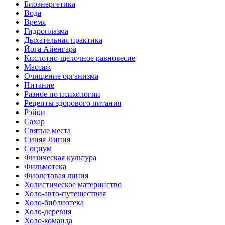
Биоэнергетика
Вода
Время
Гидроплазма
Дыхательная практика
Йога Айенгара
Кислотно-щелочное равновесие
Массаж
Очищение организма
Питание
Разное по психологии
Рецепты здорового питания
Рэйки
Сахар
Святые места
Синяя Линия
Социум
Физическая культура
Фильмотека
Фиолетовая линия
Холистическое материнство
Холо-авто-путешествия
Холо-библиотека
Холо-деревня
Холо-команда