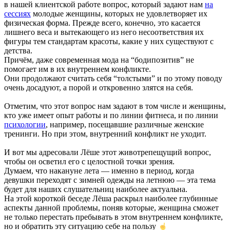
в нашей клиентской работе вопрос, который задают нам
на
сессиях
молодые женщины, которых не удовлетворяет их
физическая форма. Прежде всего, конечно, это касается
лишнего веса и вытекающего из него несоответствия их
фигуры тем стандартам красоты, какие у них существуют с
детства.
Причём, даже современная мода на “бодипозитив” не
помогает им в их внутреннем конфликте.
Они продолжают считать себя “толстыми” и по этому поводу
очень досадуют, а порой и откровенно злятся на себя.
Отметим, что этот вопрос нам задают в том числе и женщины,
кто уже имеет опыт работы и по линии фитнеса, и по линии
психологии
, например, посещавшие различные женские
тренинги. Но при этом, внутренний конфликт не уходит.
И вот мы адресовали Лёше этот животрепещущий вопрос,
чтобы он осветил его с целостной точки зрения.
Думаем, что накануне лета — именно в период, когда
девушки переходят с зимней одежды на летнюю — эта тема
будет для наших слушательниц наиболее актуальна.
На этой короткой беседе Лёша раскрыл наиболее глубинные
аспекты данной проблемы, поняв которые, женщина сможет
не только перестать пребывать в этом внутреннем конфликте,
но и обратить эту ситуацию себе на пользу