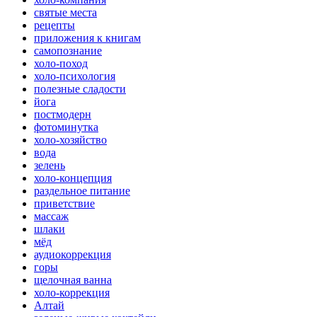
святые места
рецепты
приложения к книгам
самопознание
холо-поход
холо-психология
полезные сладости
йога
постмодерн
фотоминутка
холо-хозяйство
вода
зелень
холо-концепция
раздельное питание
приветствие
массаж
шлаки
мёд
аудиокоррекция
горы
щелочная ванна
холо-коррекция
Алтай