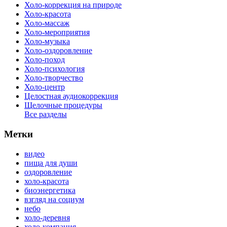
Холо-коррекция на природе
Холо-красота
Холо-массаж
Холо-мероприятия
Холо-музыка
Холо-оздоровление
Холо-поход
Холо-психология
Холо-творчество
Холо-центр
Целостная аудиокоррекция
Щелочные процедуры
Все разделы
Метки
видео
пища для души
оздоровление
холо-красота
биоэнергетика
взгляд на социум
небо
холо-деревня
холо-компания