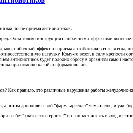
 антибиотиков
анизма после приема антибиотиков.
ред. Одна только инструкция с побочными эффектами вызывает в
однако, побочный эффект от приема антибиотиков есть всегда, п
тивоестественную нагрузку. Кому-то везет, в силу крепости орг
рием антибиотиков будет подобно сбросу в организм самой наст
, снова при помощи какой-то фармакологии.
в? Как правило, это различные нарушения работы желудочно-киш
и, а потом дополняет свой “фарма-арсенал” чем-то еще, и уже б
ит себе: “хватит это терпеть!” и начинает искать выход из этого