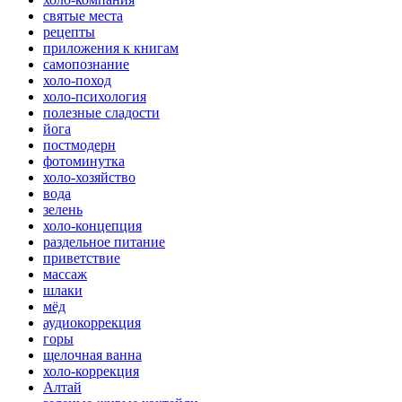
святые места
рецепты
приложения к книгам
самопознание
холо-поход
холо-психология
полезные сладости
йога
постмодерн
фотоминутка
холо-хозяйство
вода
зелень
холо-концепция
раздельное питание
приветствие
массаж
шлаки
мёд
аудиокоррекция
горы
щелочная ванна
холо-коррекция
Алтай