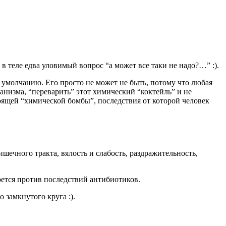
 теле едва уловимый вопрос “а может все таки не надо?…” :).
о умолчанию. Его просто не может не быть, потому что любая
анизма, “переварить” этот химический “коктейль” и не
оящей “химической бомбы”, последствия от которой человек
ечного тракта, вялость и слабость, раздражительность,
орется против последствий антибиотиков.
 замкнутого круга :).