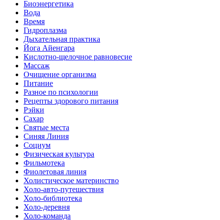
Биоэнергетика
Вода
Время
Гидроплазма
Дыхательная практика
Йога Айенгара
Кислотно-щелочное равновесие
Массаж
Очищение организма
Питание
Разное по психологии
Рецепты здорового питания
Рэйки
Сахар
Святые места
Синяя Линия
Социум
Физическая культура
Фильмотека
Фиолетовая линия
Холистическое материнство
Холо-авто-путешествия
Холо-библиотека
Холо-деревня
Холо-команда