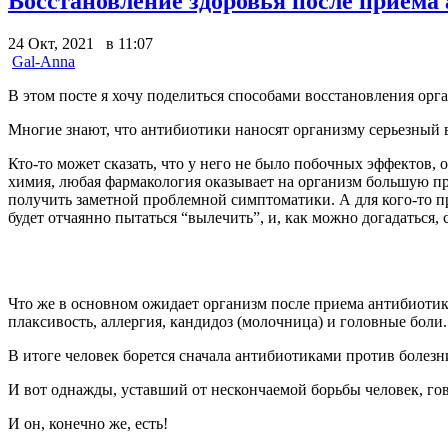
Восстановление здоровья после приема
24 Окт, 2021 в 11:07
Gal-Anna
В этом посте я хочу поделиться способами восстановления орг
Многие знают, что антибиотики наносят организму серьезный в
Кто-то может сказать, что у него не было побочных эффектов, 
химия, любая фармакология оказывает на организм большую про
получить заметной проблемной симптоматики. А для кого-то п
будет отчаянно пытаться “вылечить”, и, как можно догадаться
Что же в основном ожидает организм после приема антибиотико
плаксивость, аллергия, кандидоз (молочница) и головные боли.
В итоге человек борется сначала антибиотиками против болезн
И вот однажды, уставший от нескончаемой борьбы человек, говор
И он, конечно же, есть!