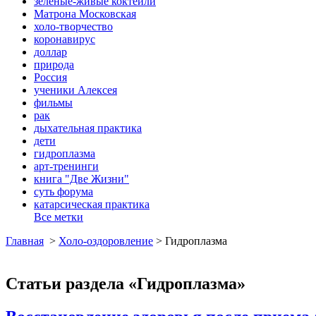
зеленые-живые коктейли
Матрона Московская
холо-творчество
коронавирус
доллар
природа
Россия
ученики Алексея
фильмы
рак
дыхательная практика
дети
гидроплазма
арт-тренинги
книга "Две Жизни"
суть форума
катарсическая практика
Все метки
Главная
>
Холо-оздоровление
>
Гидроплазма
Статьи раздела «Гидроплазма»