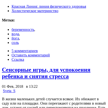
Красная Линия: линия физического здоровья
Холистическое материнство
Метки:
беременность
,
вода
,
йога
,
соль
5 комментариев
Оставить комментарий
Ссылка
Сенсорные игры, для успокоения
ребенка и снятия стресса
01 Фев, 2018 в 13:22
Sveta_S
В жизни маленьких детей случается всякое. Их обижают в
саду или на площадке. Они переезжают с родителями в новый
дом, устают от гостей или переутомляются на празднике. Есть