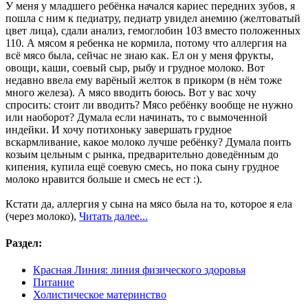
У меня у младшего ребёнка начался кариес передних зубов, я
пошла с ним к педиатру, педиатр увидел анемию (желтоватый
цвет лица), сдали анализ, гемоглобин 103 вместо положенных
110. А мясом я ребенка не кормила, потому что аллергия на
всё мясо была, сейчас не знаю как. Ел он у меня фрукты,
овощи, каши, соевый сыр, рыбу и грудное молоко. Вот
недавно ввела ему варёный желток в прикорм (в нём тоже
много железа). А мясо вводить боюсь. Вот у вас хочу
спросить: стоит ли вводить? Мясо ребёнку вообще не нужно
или наоборот? Думала если начинать, то с вымоченной
индейки. И хочу потихоньку завершать грудное
вскармливание, какое молоко лучше ребёнку? Думала поить
козьим цельным с рынка, предварительно доведённым до
кипения, купила ещё соевую смесь, но пока сыну грудное
молоко нравится больше и смесь не ест :).
Кстати да, аллергия у сына на мясо была на то, которое я ела
(через молоко),
Читать далее...
Раздел:
Красная Линия: линия физического здоровья
Питание
Холистическое материнство