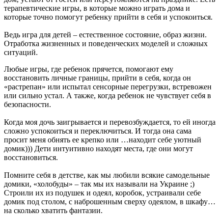
терапевтические игры, в которые можно играть дома и
которые точно помогут ребенку прийти в себя и успокоиться.
Ведь игра для детей – естественное состояние, образ жизни.
Отработка жизненных и поведенческих моделей и сложных
ситуаций.
Любые игры, где ребенок прячется, помогают ему
восстановить личные границы, прийти в себя, когда он
«растрепан» или испытал сенсорные перегрузки, встревожен
или сильно устал. А также, когда ребенок не чувствует себя в
безопасности.
Когда моя дочь заигрывается и перевозбуждается, то ей иногда
сложно успокоиться и переключиться. И тогда она cама
просит меня обнять ее крепко или …находит себе уютный
домик))) Дети интуитивно находят места, где они могут
восстановиться.
Помните себя в детстве, как мы любили всякие самодельные
домики, «холобуды» – так мы их называли на Украине ;)
Строили их из подушек и одеял, коробок, устраивали себе
домик под столом, с наброшенным сверху одеялом, в шкафу…
на сколько хватить фантазии.