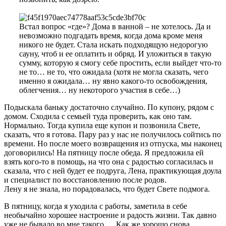
Встал вопрос «где»? Дома в ванной – не хотелось. Да и
невозможно подгадать время, когда дома кроме меня
никого не будет. Стала искать подходящую недорогую
сауну, чтоб и ее оплатить и обряд. И уложиться в такую
сумму, которую я смогу себе простить, если выйдет что-то
не то… не то, что ожидала (хотя не могла сказать, чего
именно я ожидала… ну явно какого-то освобождения,
облегчения… ну некоторого участия в себе…)
Подыскала баньку достаточно случайно. По купону, рядом с
домом. Сходила с семьей туда проверить, как оно там.
Нормально. Тогда купила еще купон и позвонила Свете,
сказать, что я готова. Пару раз у нас не получилось сойтись по
времени. Но после моего возвращения из отпуска, мы наконец
договорились! На пятницу после обеда. Я предложила ей
взять кого-то в помощь, на что она с радостью согласилась и
сказала, что с ней будет ее подруга, Лена, практикующая доула
и специалист по восстановлению после родов.
Лену я не знала, но порадовалась, что будет Свете подмога.
В пятницу, когда я уходила с работы, заметила в себе
необычайно хорошее настроение и радость жизни. Так давно
уже не бывало во мне такого…. Как же хорошо снова