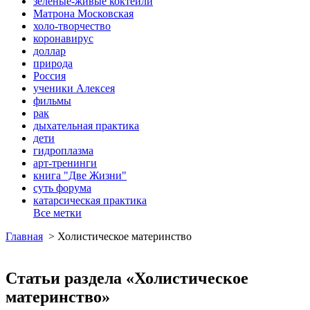
зеленые-живые коктейли
Матрона Московская
холо-творчество
коронавирус
доллар
природа
Россия
ученики Алексея
фильмы
рак
дыхательная практика
дети
гидроплазма
арт-тренинги
книга "Две Жизни"
суть форума
катарсическая практика
Все метки
Главная
>
Холистическое материнство
Статьи раздела «Холистическое
материнство»