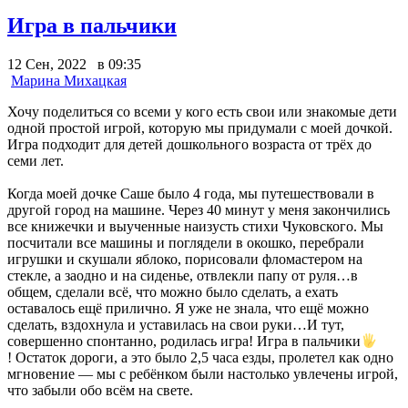
Игра в пальчики
12 Сен, 2022 в 09:35
Марина Михацкая
Хочу поделиться со всеми у кого есть свои или знакомые дети
одной простой игрой, которую мы придумали с моей дочкой.
Игра подходит для детей дошкольного возраста от трёх до
семи лет.
Когда моей дочке Саше было 4 года, мы путешествовали в
другой город на машине. Через 40 минут у меня закончились
все книжечки и выученные наизусть стихи Чуковского. Мы
посчитали все машины и поглядели в окошко, перебрали
игрушки и скушали яблоко, порисовали фломастером на
стекле, а заодно и на сиденье, отвлекли папу от руля…в
общем, сделали всё, что можно было сделать, а ехать
оставалось ещё прилично. Я уже не знала, что ещё можно
сделать, вздохнула и уставилась на свои руки…И тут,
совершенно спонтанно, родилась игра! Игра в пальчики
! Остаток дороги, а это было 2,5 часа езды, пролетел как одно
мгновение — мы с ребёнком были настолько увлечены игрой,
что забыли обо всём на свете.