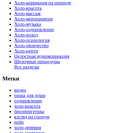
Холо-коррекция на природе
Холо-красота
Холо-массаж
Холо-мероприятия
Холо-музыка
Холо-оздоровление
Холо-поход
Холо-психология
Холо-творчество
Холо-центр
Целостная аудиокоррекция
Щелочные процедуры
Все разделы
Метки
видео
пища для души
оздоровление
холо-красота
биоэнергетика
взгляд на социум
небо
холо-деревня
холо-компания