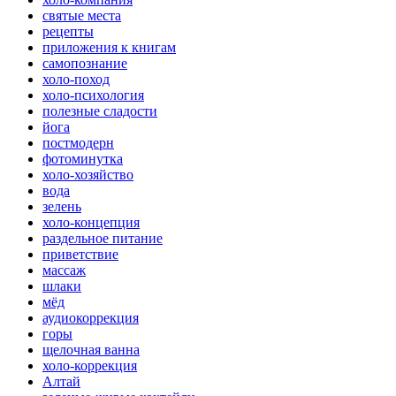
святые места
рецепты
приложения к книгам
самопознание
холо-поход
холо-психология
полезные сладости
йога
постмодерн
фотоминутка
холо-хозяйство
вода
зелень
холо-концепция
раздельное питание
приветствие
массаж
шлаки
мёд
аудиокоррекция
горы
щелочная ванна
холо-коррекция
Алтай