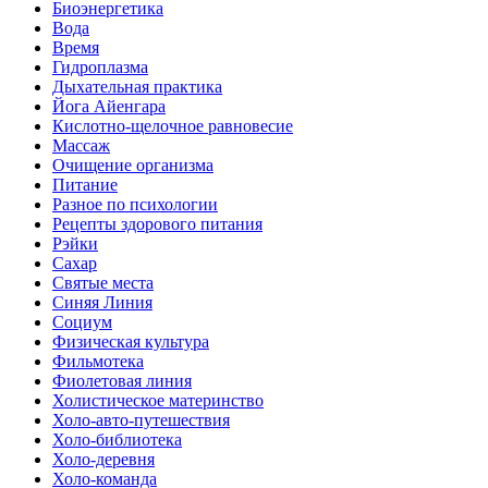
Биоэнергетика
Вода
Время
Гидроплазма
Дыхательная практика
Йога Айенгара
Кислотно-щелочное равновесие
Массаж
Очищение организма
Питание
Разное по психологии
Рецепты здорового питания
Рэйки
Сахар
Святые места
Синяя Линия
Социум
Физическая культура
Фильмотека
Фиолетовая линия
Холистическое материнство
Холо-авто-путешествия
Холо-библиотека
Холо-деревня
Холо-команда