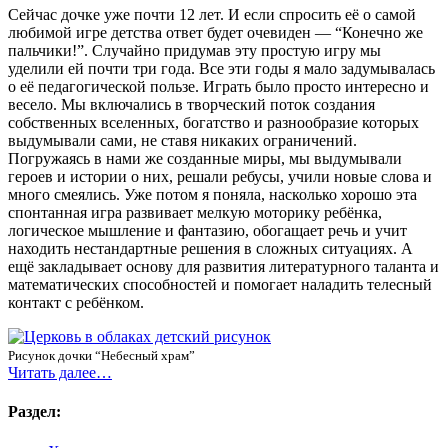
Сейчас дочке уже почти 12 лет. И если спросить её о самой
любимой игре детства ответ будет очевиден — “Конечно же
пальчики!”. Случайно придумав эту простую игру мы
уделили ей почти три года. Все эти годы я мало задумывалась
о её педагогической пользе. Играть было просто интересно и
весело. Мы включались в творческий поток создания
собственных вселенных, богатство и разнообразие которых
выдумывали сами, не ставя никаких ограничений.
Погружаясь в нами же созданные миры, мы выдумывали
героев и истории о них, решали ребусы, учили новые слова и
много смеялись. Уже потом я поняла, насколько хорошо эта
спонтанная игра развивает мелкую моторику ребёнка,
логическое мышление и фантазию, обогащает речь и учит
находить нестандартные решения в сложных ситуациях. А
ещё закладывает основу для развития литературного таланта и
математических способностей и помогает наладить телесный
контакт с ребёнком.
Рисунок дочки “Небесный храм”
Читать далее…
Раздел: