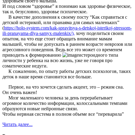
здоровьем своего малыша.
И под словом “здоровье” я понимаю как здоровье физическое,
так и, безусловно, здоровье психическое.
В качестве дополнения к своему посту “Как справиться с
детской истерикой, или пранаяма для самых маленьких”
(
https://holo-system.com/kak-spravitsya-s-detskoj-isterikoj-stressom-
ili-pranayama-dlya-samyx-malenkix/),
хочу поделиться своим
опытом, на что еще стоит обращать внимание мамам
малышей, чтобы не допускать в раннем возрасте неврозов или
агрессивного поведения. Ведь все это может со временем
приводить к формированию
истероидного типа
личности у ребенка на всю жизнь, уже не говоря про
соматические недуги.
К сожалению, по опыту работы детских психологов, таких
деток в наше время становится все больше.
Первое, на что хочется сделать акцент, это – режим сна.
Он очень важен!
Мозг маленького человека за день перерабатывает
огромное количество информации, колоссальными темпами
образуются новые нейронные связи.
Чтобы нервная система в полном объеме все “переварила”
Читать далее...