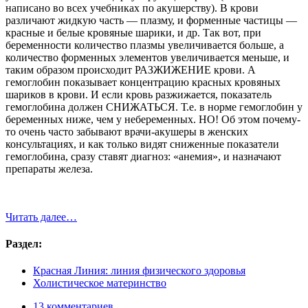
написано во всех учебниках по акушерству). В крови
различают жидкую часть — плазму, и форменные частицы —
красные и белые кровяные шарики, и др. Так вот, при
беременности количество плазмы увеличивается больше, а
количество форменных элементов увеличивается меньше, и
таким образом происходит РАЗЖИЖЕНИЕ крови. А
гемоглобин показывает концентрацию красных кровяных
шариков в крови. И если кровь разжижается, показатель
гемоглобина должен СНИЖАТЬСЯ. Т.е. в норме гемоглобин у
беременных ниже, чем у небеременных. НО! Об этом почему-
то очень часто забывают врачи-акушеры в женских
консультациях, и как только видят сниженные показатели
гемоглобина, сразу ставят диагноз: «анемия», и назначают
препараты железа.
Читать далее…
Раздел:
Красная Линия: линия физического здоровья
Холистическое материнство
13 комментариев