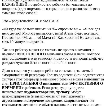
Но иногда родители не задумываются, ЧТО является
ВАЖНЕЙШЕЙ потребностью ребенка (от младенца до
подростка) для нормального гармоничного развития во всех
смыслах этого слова!
Это – родительское ВНИМАНИЕ!
«Да куда уж больше внимания?!»- спросите вы – «Я все для
него делаю! Много занимаюсь с ним! А ему будто все мало!
Постоянно: «Мама – то! Мама-сё! Как хвостик! Не хочет сам
хоть 10 минут поиграть!».
Так вот ребенку может не хватать не просто внимания, а
именно ПРИСТАЛЬНОГО внимания мамы и папы, которое
дает ощущение его значимости и ценности для родителей, что
рождает чувство безопасности и стабильности.
Дело в том, что у каждого ребенка есть так называемый
эмоциональный резервуар. Только родитель (или родительская
фигура) этот резервуар маленького ребенка может наполнит за
счет
ПРИСТАЛЬНОГО внимания
, или
ЭФФЕКТИВНОГО
ВРЕМЕНИ
с ребенком. Если резервуар пуст, дети
испытывают
неудовлетворение, тревогу
, могут
демонстрировать (в зависимости от темперамента)
агрессивное, истеричное
поведение,
капризничают
,
не
слушаются
, делают все
«будто назло»
, то есть всеми силами