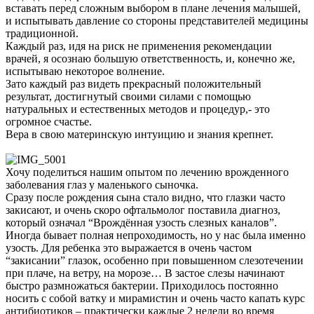
вставать перед сложным выбором в плане лечения малышей,
и испытывать давление со стороны представителей медицины
традиционной.
Каждый раз, идя на риск не применения рекомендации
врачей, я осознаю большую ответственность, и, конечно же,
испытываю некоторое волнение.
Зато каждый раз видеть прекрасный положительный
результат, достигнутый своими силами с помощью
натуральных и естественных методов и процедур,- это
огромное счастье.
Вера в свою материнскую интуицию и знания крепнет.
Хочу поделиться нашим опытом по лечению врожденного
заболевания глаз у маленького сыночка.
Сразу после рождения сына стало видно, что глазки часто
закисают, и очень скоро офтальмолог поставила диагноз,
который означал “Врождённая узость слезных каналов”.
Иногда бывает полная непроходимость, но у нас была именно
узость. Для ребенка это выражается в очень частом
“закисании” глазок, особенно при повышенном слезотечении
при плаче, на ветру, на морозе… В застое слезы начинают
быстро размножаться бактерии. Приходилось постоянно
носить с собой ватку и мирамистин и очень часто капать курс
антибиотиков – практически каждые 2 недели во время