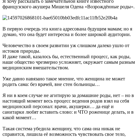
Я хочу рассказать о замечательной книге известного
французского акушера Мишеля Одена «Возрождённые роды».
В первую очередь эта книга адресована будущим мамам; но я
думаю, что она будет интересна и более широкой аудитории.
Человечество в своем развитии уж слишком далеко ушло от
истоков природы.
И даже такой, казалось бы, естественный процесс, как роды,
наше общество чрезмерно усложняет, окружает самым разным
медицинским вмешательством.
Уже давно навязано такое мнение, что женщина не может
родить сама: без врачей, вне стен больницы…
Я ни в коем случае не агитирую за домашние роды, нет – но в
настоящий момент весь процесс ведения родов взял на себя
медицинский персонал: врачи, акушерки… да ещё и
санитарки любят вставить слово: и ЧТО роженице делать, и в
какой момент…
Такая система убедила женщину, что сама она никак не
справится, лишила её возможность чувствовать свое тело,