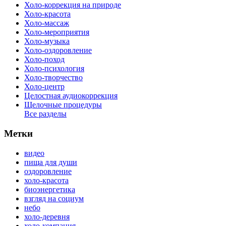
Холо-коррекция на природе
Холо-красота
Холо-массаж
Холо-мероприятия
Холо-музыка
Холо-оздоровление
Холо-поход
Холо-психология
Холо-творчество
Холо-центр
Целостная аудиокоррекция
Щелочные процедуры
Все разделы
Метки
видео
пища для души
оздоровление
холо-красота
биоэнергетика
взгляд на социум
небо
холо-деревня
холо-компания