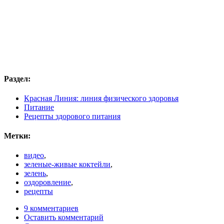
Раздел:
Красная Линия: линия физического здоровья
Питание
Рецепты здорового питания
Метки:
видео
,
зеленые-живые коктейли
,
зелень
,
оздоровление
,
рецепты
9 комментариев
Оставить комментарий