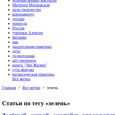
зеленые-живые коктейли
Матрона Московская
холо-творчество
коронавирус
доллар
природа
Россия
ученики Алексея
фильмы
рак
дыхательная практика
дети
гидроплазма
арт-тренинги
книга "Две Жизни"
суть форума
катарсическая практика
Все метки
Главная
>
Все метки
>
зелень
Статьи по тегу «зелень»