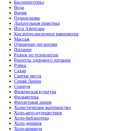
Биоэнергетика
Вода
Время
Гидроплазма
Дыхательная практика
Йога Айенгара
Кислотно-щелочное равновесие
Массаж
Очищение организма
Питание
Разное по психологии
Рецепты здорового питания
Рэйки
Сахар
Святые места
Синяя Линия
Социум
Физическая культура
Фильмотека
Фиолетовая линия
Холистическое материнство
Холо-авто-путешествия
Холо-библиотека
Холо-деревня
Холо-команда