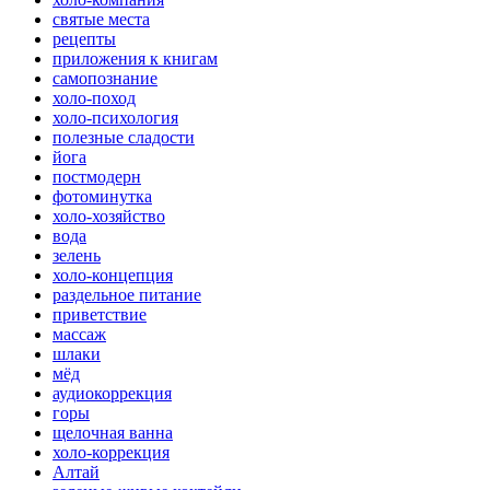
святые места
рецепты
приложения к книгам
самопознание
холо-поход
холо-психология
полезные сладости
йога
постмодерн
фотоминутка
холо-хозяйство
вода
зелень
холо-концепция
раздельное питание
приветствие
массаж
шлаки
мёд
аудиокоррекция
горы
щелочная ванна
холо-коррекция
Алтай