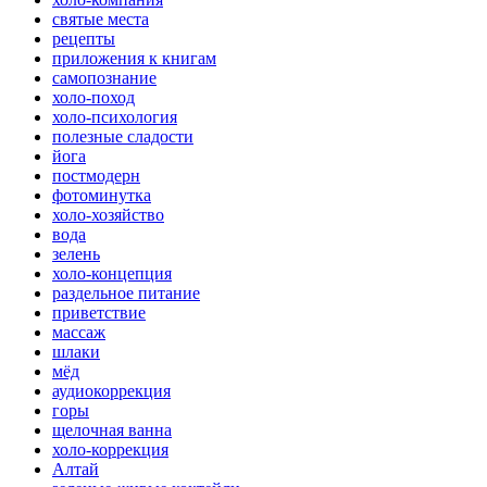
святые места
рецепты
приложения к книгам
самопознание
холо-поход
холо-психология
полезные сладости
йога
постмодерн
фотоминутка
холо-хозяйство
вода
зелень
холо-концепция
раздельное питание
приветствие
массаж
шлаки
мёд
аудиокоррекция
горы
щелочная ванна
холо-коррекция
Алтай