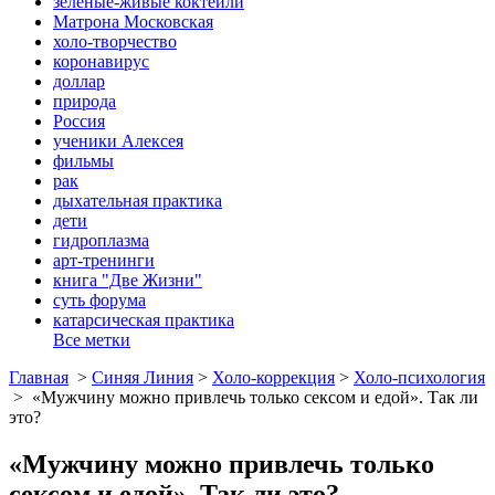
зеленые-живые коктейли
Матрона Московская
холо-творчество
коронавирус
доллар
природа
Россия
ученики Алексея
фильмы
рак
дыхательная практика
дети
гидроплазма
арт-тренинги
книга "Две Жизни"
суть форума
катарсическая практика
Все метки
Главная
>
Синяя Линия
>
Холо-коррекция
>
Холо-психология
>
«Мужчину можно привлечь только сексом и едой». Так ли
это?
«Мужчину можно привлечь только
сексом и едой». Так ли это?