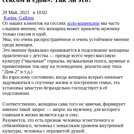
29 Май, 2021 в 10:02
Karina_Galkina
От наших клиенток на сессиях
холо-коррекции
мы часто
слышим мнение, что женщина может привлечь мужчину
только сексом и едой.
Увы, это очень распространённое и очень устойчивое мнение
среди женщин.
Это мнение буквально прошивается в подсознание женщины
практически с детства — прежде всего через массовую
культуру (“мыльные” сериалы, музыкальная попса, шумные и
примитивные ток-шоу на телевидении, реалити-шоу типа
“Дом-2” и т.д.)
Ко взрослому состоянию, когда женщина всерьёз начинает
задумываться о спутнике жизни и построении семьи, эта
установка зачастую безраздельно господствует в её
подсознании.
Соответственно, женщина сама того не замечая, формирует
именно такой запрос — запрос на мужчину, для которого
главным в жизни является еда и секс.
Разумеется, это есть признак человека эгоистичного и
себялюбивого, человека с невысоким уровнем внутренней
культуры, человека с неразвитой душой.