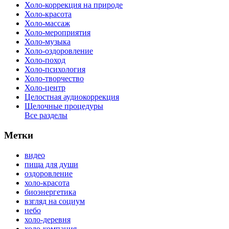
Холо-коррекция на природе
Холо-красота
Холо-массаж
Холо-мероприятия
Холо-музыка
Холо-оздоровление
Холо-поход
Холо-психология
Холо-творчество
Холо-центр
Целостная аудиокоррекция
Щелочные процедуры
Все разделы
Метки
видео
пища для души
оздоровление
холо-красота
биоэнергетика
взгляд на социум
небо
холо-деревня
холо-компания