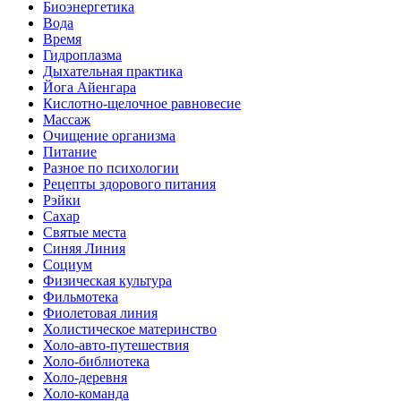
Биоэнергетика
Вода
Время
Гидроплазма
Дыхательная практика
Йога Айенгара
Кислотно-щелочное равновесие
Массаж
Очищение организма
Питание
Разное по психологии
Рецепты здорового питания
Рэйки
Сахар
Святые места
Синяя Линия
Социум
Физическая культура
Фильмотека
Фиолетовая линия
Холистическое материнство
Холо-авто-путешествия
Холо-библиотека
Холо-деревня
Холо-команда