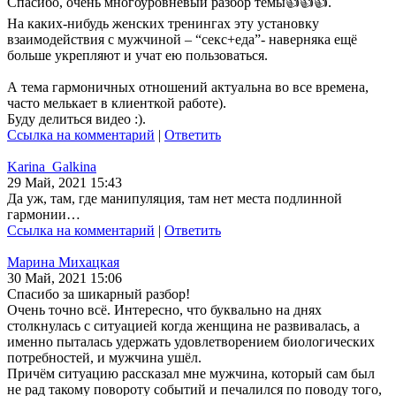
Спасибо, очень многоуровневый разбор темы👍👍👍.
На каких-нибудь женских тренингах эту установку
взаимодействия с мужчиной – “секс+еда”- наверняка ещё
больше укрепляют и учат ею пользоваться.
А тема гармоничных отношений актуальна во все времена,
часто мелькает в клиенткой работе).
Буду делиться видео :).
Ссылка на комментарий
|
Ответить
Karina_Galkina
29 Май, 2021 15:43
Да уж, там, где манипуляция, там нет места подлинной
гармонии…
Ссылка на комментарий
|
Ответить
Марина Михацкая
30 Май, 2021 15:06
Спасибо за шикарный разбор!
Очень точно всё. Интересно, что буквально на днях
столкнулась с ситуацией когда женщина не развивалась, а
именно пыталась удержать удовлетворением биологических
потребностей, и мужчина ушёл.
Причём ситуацию рассказал мне мужчина, который сам был
не рад такому повороту событий и печалился по поводу того,