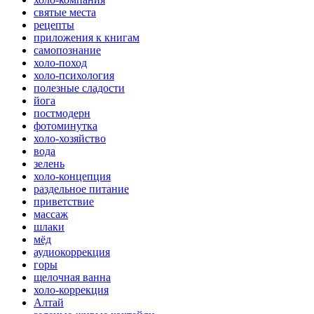
святые места
рецепты
приложения к книгам
самопознание
холо-поход
холо-психология
полезные сладости
йога
постмодерн
фотоминутка
холо-хозяйство
вода
зелень
холо-концепция
раздельное питание
приветствие
массаж
шлаки
мёд
аудиокоррекция
горы
щелочная ванна
холо-коррекция
Алтай