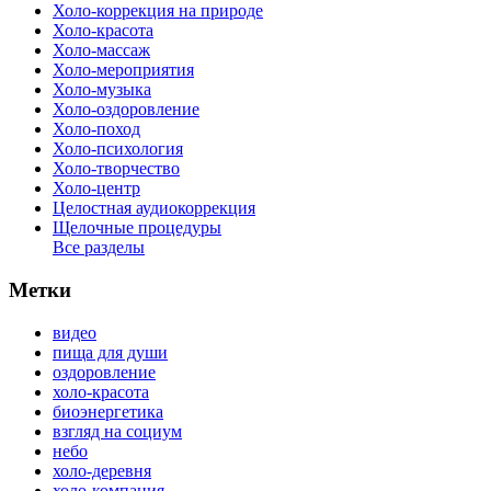
Холо-коррекция на природе
Холо-красота
Холо-массаж
Холо-мероприятия
Холо-музыка
Холо-оздоровление
Холо-поход
Холо-психология
Холо-творчество
Холо-центр
Целостная аудиокоррекция
Щелочные процедуры
Все разделы
Метки
видео
пища для души
оздоровление
холо-красота
биоэнергетика
взгляд на социум
небо
холо-деревня
холо-компания