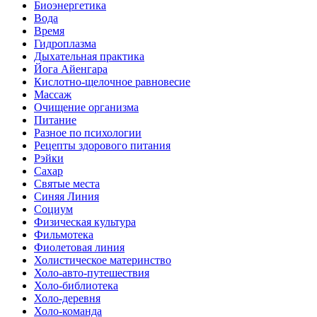
Биоэнергетика
Вода
Время
Гидроплазма
Дыхательная практика
Йога Айенгара
Кислотно-щелочное равновесие
Массаж
Очищение организма
Питание
Разное по психологии
Рецепты здорового питания
Рэйки
Сахар
Святые места
Синяя Линия
Социум
Физическая культура
Фильмотека
Фиолетовая линия
Холистическое материнство
Холо-авто-путешествия
Холо-библиотека
Холо-деревня
Холо-команда