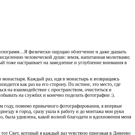
лько килограмм…Я физически ощущаю облегчение и даже дышать
т исцелению человеческой души: земля, напитанная молитвами;
ый тоже настраивает на замедление и углубление внимания в
ю монастыря. Каждый раз, идя в монастырь и возвращаясь
одится как раз на его сторону. По истине, это место, где
ься на взаимодействие с пространством, очиститься и
 побывать на службах и конечно поделать фотографии :).
том году, помимо привычного фотографирования, я впервые
риезду в город, сразу ушла в работу и до монтажа мои руки
ино, была удивлена, какой волной благодати и вдохновения меня
и тот Свет, который я каждый раз чувствую приезжая в Дивеево