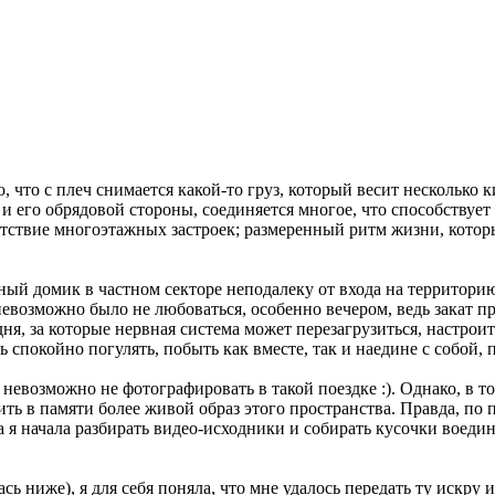
твую, что с плеч снимается какой-то груз, который весит неско
 и его обрядовой стороны, соединяется многое, что способствуе
утствие многоэтажных застроек; размеренный ритм жизни, котор
ный домик в частном секторе неподалеку от входа на территори
возможно было не любоваться, особенно вечером, ведь закат прих
ня, за которые нервная система может перезагрузиться, настроит
ь спокойно погулять, побыть как вместе, так и наедине с собой,
невозможно не фотографировать в такой поездке :). Однако, в 
ть в памяти более живой образ этого пространства. Правда, по п
гда я начала разбирать видео-исходники и собирать кусочки воед
ь ниже), я для себя поняла, что мне удалось передать ту искру 