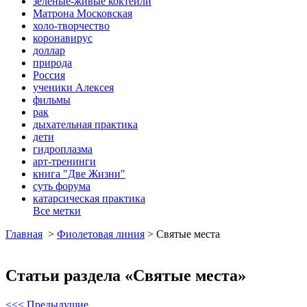
зеленые-живые коктейли
Матрона Московская
холо-творчество
коронавирус
доллар
природа
Россия
ученики Алексея
фильмы
рак
дыхательная практика
дети
гидроплазма
арт-тренинги
книга "Две Жизни"
суть форума
катарсическая практика
Все метки
Главная
>
Фиолетовая линия
>
Святые места
Статьи раздела «Святые места»
<<< Предыдущие