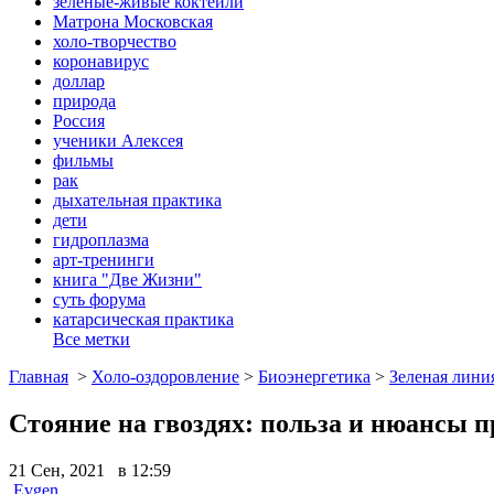
зеленые-живые коктейли
Матрона Московская
холо-творчество
коронавирус
доллар
природа
Россия
ученики Алексея
фильмы
рак
дыхательная практика
дети
гидроплазма
арт-тренинги
книга "Две Жизни"
суть форума
катарсическая практика
Все метки
Главная
>
Холо-оздоровление
>
Биоэнергетика
>
Зеленая лини
Стояние на гвоздях: польза и нюансы 
21 Сен, 2021 в 12:59
Evgen