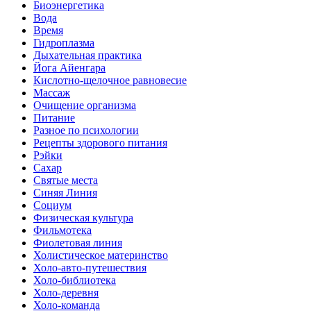
Биоэнергетика
Вода
Время
Гидроплазма
Дыхательная практика
Йога Айенгара
Кислотно-щелочное равновесие
Массаж
Очищение организма
Питание
Разное по психологии
Рецепты здорового питания
Рэйки
Сахар
Святые места
Синяя Линия
Социум
Физическая культура
Фильмотека
Фиолетовая линия
Холистическое материнство
Холо-авто-путешествия
Холо-библиотека
Холо-деревня
Холо-команда