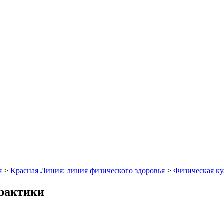
я
>
Красная Линия: линия физического здоровья
>
Физическая ку
практики