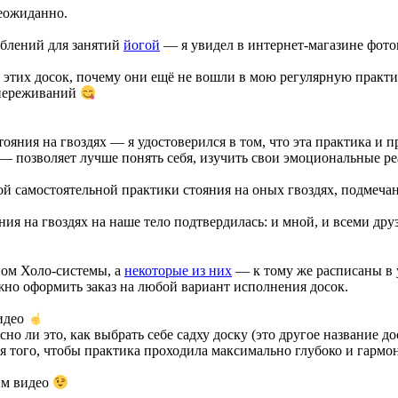
неожиданно.
облений для занятий
йогой
— я увидел в интернет-магазине фото
т этих досок, почему они ещё не вошли в мою регулярную практику
 переживаний
яния на гвоздях — я удостоверился в том, что эта практика и п
 — позволяет лучше понять себя, изучить свои эмоциональные ре
ой самостоятельной практики стояния на оных гвоздях, подмечан
я на гвоздях на наше тело подтвердилась: и мной, и всеми друзь
пом Холо-системы, а
некоторые из них
— к тому же расписаны в
ожно оформить заказ на любой вариант исполнения досок.
видео
сно ли это, как выбрать себе садху доску (это другое название до
ля того, чтобы практика проходила максимально глубоко и гарм
им видео