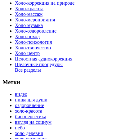
Холо-коррекция на природе
Холо-красота
Холо-массаж
Холо-мероприятия
Холо-музыка
Холо-оздоровление
Холо-поход
Холо-психология
Холо-творчество
Холо-центр
Целостная аудиокоррекция
Щелочные процедуры
Все разделы
Метки
видео
пища для души
оздоровление
холо-красота
биоэнергетика
взгляд на социум
небо
холо-деревня
холо-компания