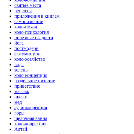
святые места
рецепты
приложения к книгам
самопознание
холо-поход
холо-психология
полезные сладости
йога
постмодерн
фотоминутка
холо-хозяйство
вода
зелень
холо-концепция
раздельное питание
приветствие
массаж
шлаки
мёд
аудиокоррекция
горы
щелочная ванна
холо-коррекция
Алтай