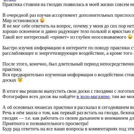
Практика стояния на гвоздях появилась в моей жизни совсем 
В очередной раз изучая ассортимент дополнительных приспос
Мир остановился
Я не мог себе ответить на вопрос, почему у меня до сих пор не
хорошо освоенное и давно радующее тело пользой и яркостью
Такой вот интересный «привет» из глубин неосознаваемого
Быстро изучив информацию в интернете по поводу практики сто
расслабляющее и энергетизирующее воздействие, а кроме того
После этого, конечно, был длительный период непосредственн
практику.
Вся предварительно изученная информация о воздействии стояни
досках
В итоге мы решили выпустить свои доски с гвоздями с логоти
Фотографии всех досок вы найдёте
в холо-магазине
, там же м
А об основных нюансах практики я рассказал в сегодняшнем 
Речь в нём зашла о том, как первый раз встать на гвозди, безопа
гвоздях — т.е. как работать со своим дыханием и вниманием д
Приятного и познавательного просмотра!
Буду рад ответить на все ваши вопросы в комментариях под эт