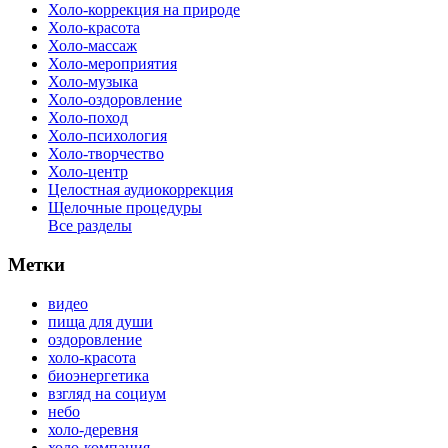
Холо-коррекция на природе
Холо-красота
Холо-массаж
Холо-мероприятия
Холо-музыка
Холо-оздоровление
Холо-поход
Холо-психология
Холо-творчество
Холо-центр
Целостная аудиокоррекция
Щелочные процедуры
Все разделы
Метки
видео
пища для души
оздоровление
холо-красота
биоэнергетика
взгляд на социум
небо
холо-деревня
холо-компания