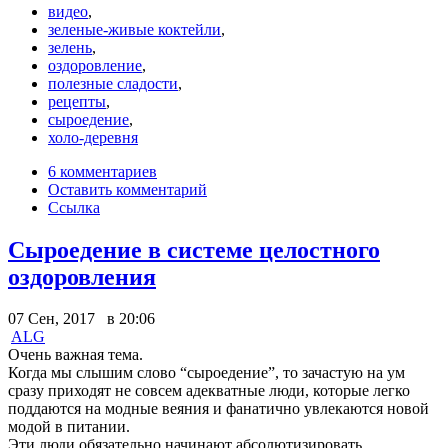
видео
,
зеленые-живые коктейли
,
зелень
,
оздоровление
,
полезные сладости
,
рецепты
,
сыроедение
,
холо-деревня
6 комментариев
Оставить комментарий
Ссылка
Сыроедение в системе целостного
оздоровления
07 Сен, 2017 в 20:06
ALG
Очень важная тема.
Когда мы слышим слово “сыроедение”, то зачастую на ум
сразу приходят не совсем адекватные люди, которые легко
поддаются на модные веяния и фанатично увлекаются новой
модой в питании.
Эти люди обязательно начинают абсолютизировать