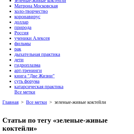
зеленые-живые коктейли
Матрона Московская
холо-творчество
коронавирус
доллар
природа
Россия
ученики Алексея
фильмы
рак
дыхательная практика
дети
гидроплазма
арт-тренинги
книга "Две Жизни"
суть форума
катарсическая практика
Все метки
Главная
>
Все метки
>
зеленые-живые коктейли
Статьи по тегу «зеленые-живые
коктейли»