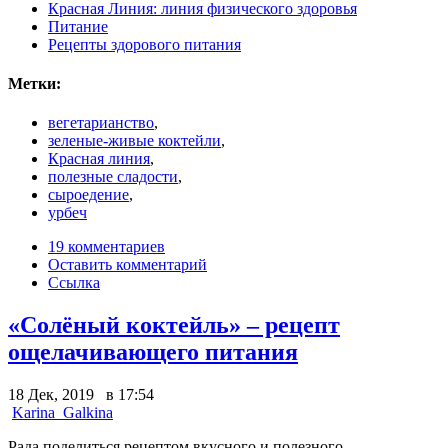
Красная Линия: линия физического здоровья
Питание
Рецепты здорового питания
Метки:
вегетарианство
,
зеленые-живые коктейли
,
Красная линия
,
полезные сладости
,
сыроедение
,
урбеч
19 комментариев
Оставить комментарий
Ссылка
«Солёный коктейль» – рецепт
ощелачивающего питания
18 Дек, 2019 в 17:54
Karina_Galkina
Рада поделиться рецептом вкусного и полезного