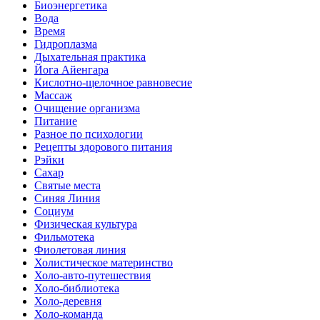
Биоэнергетика
Вода
Время
Гидроплазма
Дыхательная практика
Йога Айенгара
Кислотно-щелочное равновесие
Массаж
Очищение организма
Питание
Разное по психологии
Рецепты здорового питания
Рэйки
Сахар
Святые места
Синяя Линия
Социум
Физическая культура
Фильмотека
Фиолетовая линия
Холистическое материнство
Холо-авто-путешествия
Холо-библиотека
Холо-деревня
Холо-команда