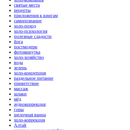
святые места
рецепты
приложения к книгам
самопознание
холо-поход
холо-психология
полезные сладости
йога
постмодерн
фотоминутка
холо-хозяйство
вода
зелень
холо-концепция
раздельное питание
приветствие
массаж
шлаки
мёд
аудиокоррекция
горы
щелочная ванна
холо-коррекция
Алтай