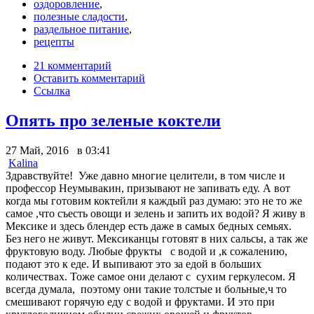
оздоровление
,
полезные сладости
,
раздельное питание
,
рецепты
21 комментарий
Оставить комментарий
Ссылка
Опять про зеленые коктели
27 Май, 2016 в 03:41
Kalina
Здравствуйте! Уже давно многие целители, в том числе и
профессор Неумывакин, призывают не запивать еду. А вот
когда мы готовим коктейли я каждый раз думаю: это не то же
самое ,что съесть овощи и зелень и запить их водой? Я живу в
Мексике и здесь блендер есть даже в самых бедных семьях.
Без него не живут. Мексиканцы готовят в них сальсы, а так же
фруктовую воду. Любые фрукты с водой и ,к сожалению,
подают это к еде. И выпивают это за едой в больших
количествах. Тоже самое они делают с сухим геркулесом. Я
всегда думала, поэтому они такие толстые и больные,ч то
смешивают горячую еду с водой и фруктами. И это при