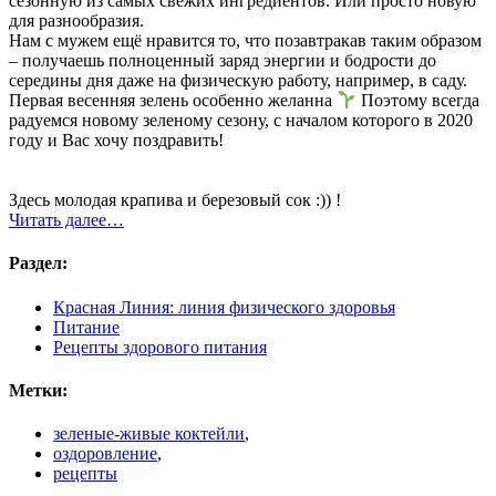
сезонную из самых свежих ингредиентов. Или просто новую
для разнообразия.
Нам с мужем ещё нравится то, что позавтракав таким образом
– получаешь полноценный заряд энергии и бодрости до
середины дня даже на физическую работу, например, в саду.
Первая весенняя зелень особенно желанна
Поэтому всегда
радуемся новому зеленому сезону, с началом которого в 2020
году и Вас хочу поздравить!
Здесь молодая крапива и березовый сок :)) !
Читать далее…
Раздел:
Красная Линия: линия физического здоровья
Питание
Рецепты здорового питания
Метки:
зеленые-живые коктейли
,
оздоровление
,
рецепты