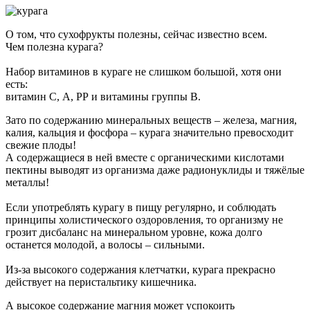
О том, что сухофрукты полезны, сейчас известно всем.
Чем полезна курага?
Набор витаминов в кураге не слишком большой, хотя они
есть:
витамин С, А, РР и витамины группы В.
Зато по содержанию минеральных веществ – железа, магния,
калия, кальция и фосфора – курага значительно превосходит
свежие плоды!
А содержащиеся в ней вместе с органическими кислотами
пектины выводят из организма даже радионуклиды и тяжёлые
металлы!
Если употреблять курагу в пищу регулярно, и соблюдать
принципы холистического оздоровления, то организму не
грозит дисбаланс на минеральном уровне, кожа долго
останется молодой, а волосы – сильными.
Из-за высокого содержания клетчатки, курага прекрасно
действует на перистальтику кишечника.
А высокое содержание магния может успокоить