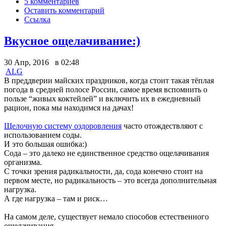
5 комментариев
Оставить комментарий
Ссылка
Вкусное ощелачивание:)
30 Апр, 2016 в 02:48
ALG
В преддверии майских праздников, когда стоит такая тёплая
погода в средней полосе России, самое время вспомнить о
пользе “живых коктейлей” и включить их в ежедневный
рацион, пока мы находимся на дачах!
Щелочную систему оздоровления
часто отождествляют с
использованием соды.
И это большая ошибка:)
Сода – это далеко не единственное средство ощелачивания
организма.
С точки зрения радикальности, да, сода конечно стоит на
первом месте, но радикальность – это всегда дополнительная
нагрузка.
А где нагрузка – там и риск…
На самом деле, существует немало способов естественного
ощелачивания.