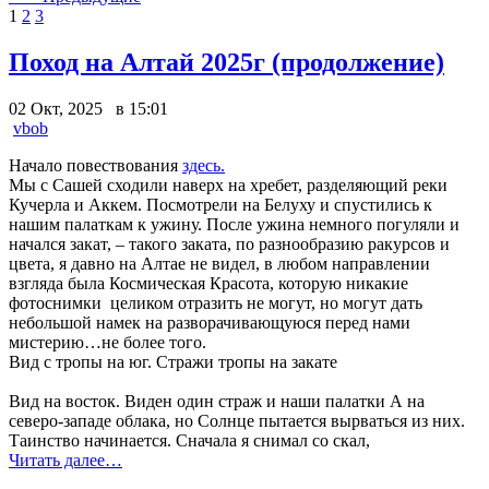
1
2
3
Поход на Алтай 2025г (продолжение)
02 Окт, 2025 в 15:01
vbob
Начало повествования
здесь.
Мы с Сашей сходили наверх на хребет, разделяющий реки
Кучерла и Аккем. Посмотрели на Белуху и спустились к
нашим палаткам к ужину. После ужина немного погуляли и
начался закат, – такого заката, по разнообразию ракурсов и
цвета, я давно на Алтае не видел, в любом направлении
взгляда была Космическая Красота, которую никакие
фотоснимки целиком отразить не могут, но могут дать
небольшой намек на разворачивающуюся перед нами
мистерию…не более того.
Вид с тропы на юг. Стражи тропы на закате
Вид на восток. Виден один страж и наши палатки
А на
северо-западе облака, но Солнце пытается вырваться из них.
Таинство начинается. Сначала я снимал со скал,
Читать далее…