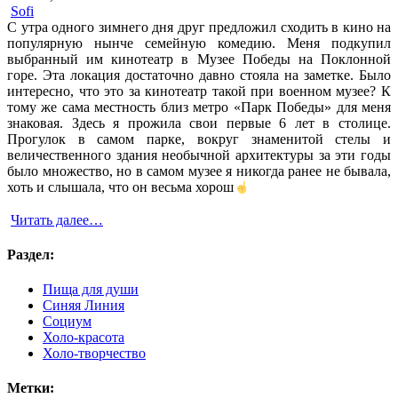
Sofi
С утра одного зимнего дня друг предложил сходить в кино на
популярную нынче семейную комедию. Меня подкупил
выбранный им кинотеатр в Музее Победы на Поклонной
горе. Эта локация достаточно давно стояла на заметке. Было
интересно, что это за кинотеатр такой при военном музее? К
тому же сама местность близ метро «Парк Победы» для меня
знаковая. Здесь я прожила свои первые 6 лет в столице.
Прогулок в самом парке, вокруг знаменитой стелы и
величественного здания необычной архитектуры за эти годы
было множество, но в самом музее я никогда ранее не бывала,
хоть и слышала, что он весьма хорош
Читать далее…
Раздел:
Пища для души
Синяя Линия
Социум
Холо-красота
Холо-творчество
Метки: