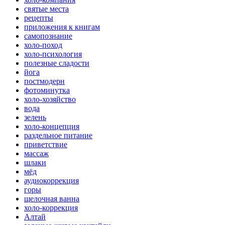
святые места
рецепты
приложения к книгам
самопознание
холо-поход
холо-психология
полезные сладости
йога
постмодерн
фотоминутка
холо-хозяйство
вода
зелень
холо-концепция
раздельное питание
приветствие
массаж
шлаки
мёд
аудиокоррекция
горы
щелочная ванна
холо-коррекция
Алтай