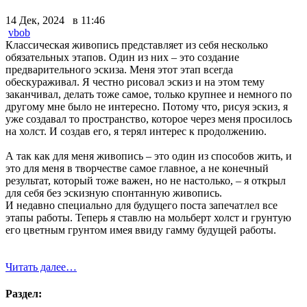
14 Дек, 2024 в 11:46
vbob
Классическая живопись представляет из себя несколько
обязательных этапов. Один из них – это создание
предварительного эскиза. Меня этот этап всегда
обескураживал. Я честно рисовал эскиз и на этом тему
заканчивал, делать тоже самое, только крупнее и немного по
другому мне было не интересно. Потому что, рисуя эскиз, я
уже создавал то пространство, которое через меня просилось
на холст. И создав его, я терял интерес к продолжению.
А так как для меня живопись – это один из способов жить, и
это для меня в творчестве самое главное, а не конечный
результат, который тоже важен, но не настолько, – я открыл
для себя без эскизную спонтанную живопись.
И недавно специально для будущего поста запечатлел все
этапы работы. Теперь я ставлю на мольберт холст и грунтую
его цветным грунтом имея ввиду гамму будущей работы.
Читать далее…
Раздел: