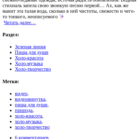
стихиаль запела свою звонкую песню первой… Ах, как же
манит эта талая вода, сколько в ней чистоты, свежести и чего-
то тонкого, неописуемого
Читать далее…
Раздел:
Зеленая линия
Пища для души
Холо-красота
Холо-музыка
Холо-творчество
Метки:
видео
,
видеоминутка
,
пища для души
,
природа
,
холо-красота
,
холо-музыка
,
холо-творчество
6 комментариев