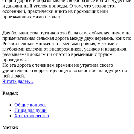
старой дороги и образовывали своеобразные врата в чудесный
и диковинный уголок природы. О том, что уголок этот
особенный, практически никто из проходящих или
проезжающих мимо не знал.
Для большинства путников это была самая обычная, ничем не
примечательная сельская дорога между двух деревень, коих по
России великое множество – местами ровная, местами с
глубокими колеями от внедорожников, уазиков и квадриков,
размываемая дождями и от этого временами с трудом
проходимая.
Но эта дорога с течением времени не утратила своего
удивительного корректирующего воздействия на идущих по
ней людей.
Читать далее…
Раздел:
Общие вопросы
Пища для души
Холо-творчество
Метки: