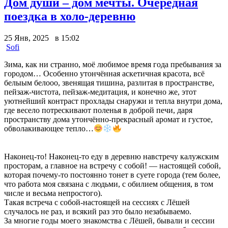
Дом души – дом мечты. Очередная
поездка в холо-деревню
25 Янв, 2025 в 15:02
Sofi
Зима, как ни странно, моё любимое время года пребывания за
городом… Особенно утончённая аскетичная красота, всё
белыым белооо, звенящая тишина, разлитая в пространстве,
пейзаж-чистота, пейзаж-медитация, и конечно же, этот
уютнейший контраст прохлады снаружи и тепла внутри дома,
где весело потрескивают поленья в доброй печи, даря
пространству дома утончённо-прекрасный аромат и густое,
обволакивающее тепло…
Наконец-то! Наконец-то еду в деревню навстречу калужским
просторам, а главное на встречу с собой! — настоящей собой,
которая почему-то постоянно тонет в суете города (тем более,
что работа моя связана с людьми, с обилием общения, в том
числе и весьма непростого).
Такая встреча с собой-настоящей на сессиях с Лёшей
случалось не раз, и всякий раз это было незабываемо.
За многие годы моего знакомства с Лёшей, бывали и сессии