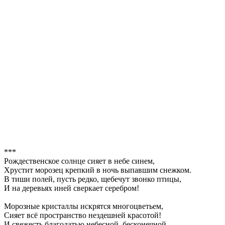
***
Рождественское солнце сияет в небе синем,
Хрустит морозец крепкий в ночь выпавшим снежком.
В тиши полей, пусть редко, щебечут звонко птицы,
И на деревьях иней сверкает серебром!
Морозные кристаллы искрятся многоцветьем,
Сияет всё пространство нездешней красотой!
И свежесть благодатью небесной, бесконечной