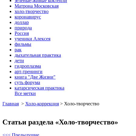
зеленые-живые коктейли
Матрона Московская
холо-творчество
коронавирус
доллар
природа
Россия
ученики Алексея
фильмы
рак
дыхательная практика
дети
гидроплазма
арт-тренинги
книга "Две Жизни"
суть форума
катарсическая практика
Все метки
Главная
>
Холо-коррекция
>
Холо-творчество
Статьи раздела «Холо-творчество»
<<< Предыдущие