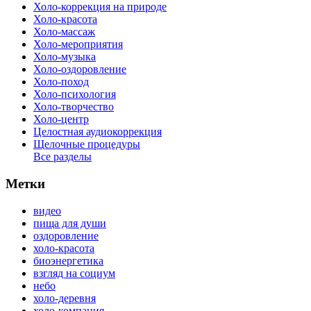
Холо-коррекция на природе
Холо-красота
Холо-массаж
Холо-мероприятия
Холо-музыка
Холо-оздоровление
Холо-поход
Холо-психология
Холо-творчество
Холо-центр
Целостная аудиокоррекция
Щелочные процедуры
Все разделы
Метки
видео
пища для души
оздоровление
холо-красота
биоэнергетика
взгляд на социум
небо
холо-деревня
холо-компания