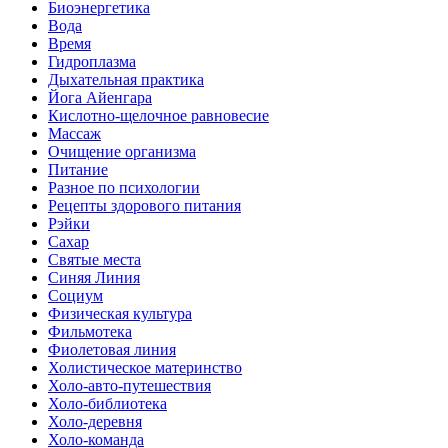
Биоэнергетика
Вода
Время
Гидроплазма
Дыхательная практика
Йога Айенгара
Кислотно-щелочное равновесие
Массаж
Очищение организма
Питание
Разное по психологии
Рецепты здорового питания
Рэйки
Сахар
Святые места
Синяя Линия
Социум
Физическая культура
Фильмотека
Фиолетовая линия
Холистическое материнство
Холо-авто-путешествия
Холо-библиотека
Холо-деревня
Холо-команда