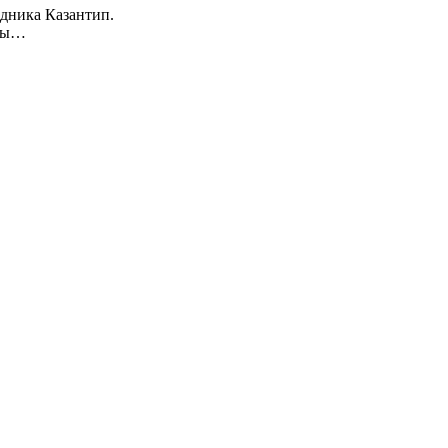
едника Казантип.
оты…