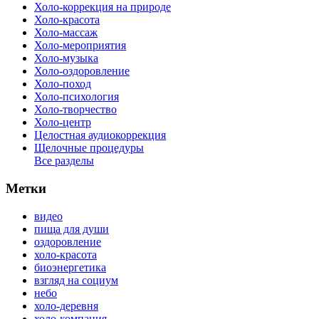
Холо-коррекция на природе
Холо-красота
Холо-массаж
Холо-мероприятия
Холо-музыка
Холо-оздоровление
Холо-поход
Холо-психология
Холо-творчество
Холо-центр
Целостная аудиокоррекция
Щелочные процедуры
Все разделы
Метки
видео
пища для души
оздоровление
холо-красота
биоэнергетика
взгляд на социум
небо
холо-деревня
холо-компания