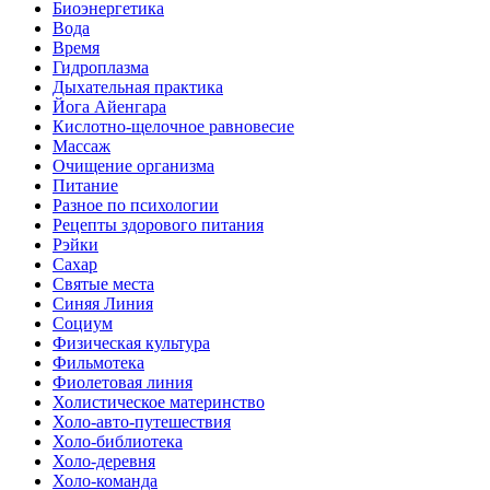
Биоэнергетика
Вода
Время
Гидроплазма
Дыхательная практика
Йога Айенгара
Кислотно-щелочное равновесие
Массаж
Очищение организма
Питание
Разное по психологии
Рецепты здорового питания
Рэйки
Сахар
Святые места
Синяя Линия
Социум
Физическая культура
Фильмотека
Фиолетовая линия
Холистическое материнство
Холо-авто-путешествия
Холо-библиотека
Холо-деревня
Холо-команда