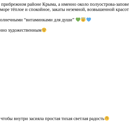
в прибрежном районе Крыма, а именно около полуострова-запов
, море тёплое и спокойное, закаты неземной, возвышенной крас
я солнечными “витаминками для души”
енно художественным
чтобы внутри засияла простая тихая светлая радость