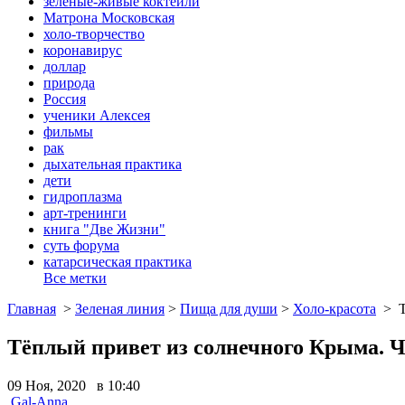
зеленые-живые коктейли
Матрона Московская
холо-творчество
коронавирус
доллар
природа
Россия
ученики Алексея
фильмы
рак
дыхательная практика
дети
гидроплазма
арт-тренинги
книга "Две Жизни"
суть форума
катарсическая практика
Все метки
Главная
>
Зеленая линия
>
Пища для души
>
Холо-красота
>
Тёплый привет из солнечного Крыма. Ч
09 Ноя, 2020 в 10:40
Gal-Anna