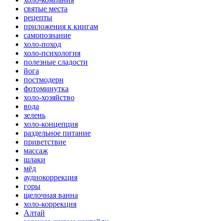
святые места
рецепты
приложения к книгам
самопознание
холо-поход
холо-психология
полезные сладости
йога
постмодерн
фотоминутка
холо-хозяйство
вода
зелень
холо-концепция
раздельное питание
приветствие
массаж
шлаки
мёд
аудиокоррекция
горы
щелочная ванна
холо-коррекция
Алтай