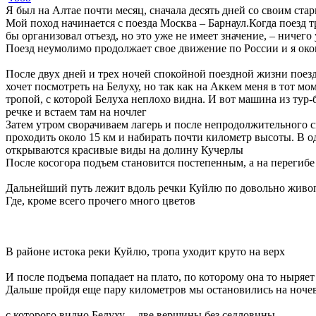
Я был на Алтае почти месяц, сначала десять дней со своим ст
Мой поход начинается с поезда Москва – Барнаул.Когда поезд т
бы организовал отъезд, но это уже не имеет значение, – ничего
Поезд неумолимо продолжает свое движение по России и я око
После двух дней и трех ночей спокойной поездной жизни поезд 
хочет посмотреть на Белуху, но так как на Аккем меня в тот 
тропой, с которой Белуха неплохо видна. И вот машина из тур
речке и встаем там на ночлег
Затем утром сворачиваем лагерь и после непродолжительного 
проходить около 15 км и набирать почти километр высоты. В одн
открываются красивые виды на долину Кучерлы
После косогора подъем становится постепенным, а на перегиб
Дальнейший путь лежит вдоль речки Куйлю по довольно живо
Где, кроме всего прочего много цветов
В районе истока реки Куйлю, тропа уходит круто на верх
И после подъема попадает на плато, по которому она то ныряет
Дальше пройдя еще пару километров мы остановились на ночев
с которого видно Белуху, – две вершины без седловины