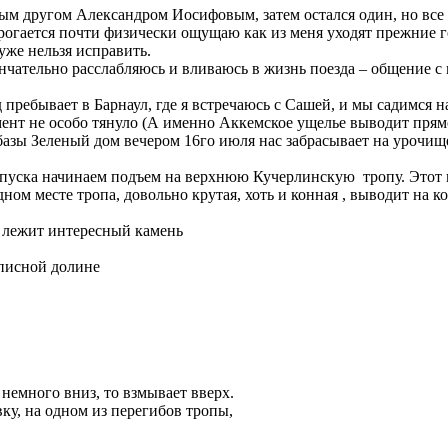
арым другом Александром Иосифовым, затем остался один, но все
рогается почти физически ощущаю как из меня уходят прежние го
 уже нельзя исправить.
нчательно расслабляюсь и вливаюсь в жизнь поезда – общение с
пребывает в Барнаул, где я встречаюсь с Сашей, и мы садимся на
момент не особо тянуло (А именно Аккемское ущелье выводит прям
-базы Зеленый дом вечером 16го июля нас забрасывает на урочи
спуска начинаем подъем на верхнюю Кучерлинскую тропу. Этот п
ом месте тропа, довольно крутая, хоть и конная , выводит на ко
е лежит интересный камень
писной долине
 немного вниз, то взмывает вверх.
ку, на одном из перегибов тропы,