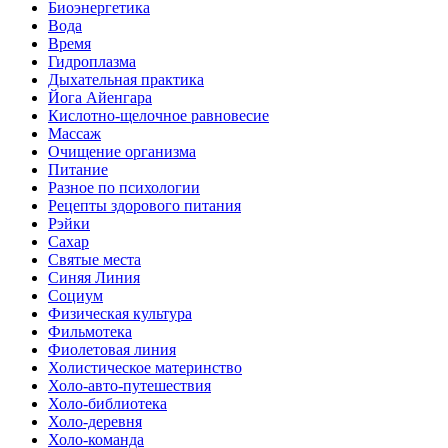
Биоэнергетика
Вода
Время
Гидроплазма
Дыхательная практика
Йога Айенгара
Кислотно-щелочное равновесие
Массаж
Очищение организма
Питание
Разное по психологии
Рецепты здорового питания
Рэйки
Сахар
Святые места
Синяя Линия
Социум
Физическая культура
Фильмотека
Фиолетовая линия
Холистическое материнство
Холо-авто-путешествия
Холо-библиотека
Холо-деревня
Холо-команда