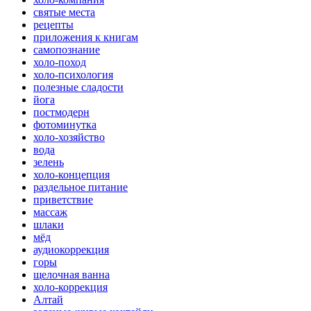
святые места
рецепты
приложения к книгам
самопознание
холо-поход
холо-психология
полезные сладости
йога
постмодерн
фотоминутка
холо-хозяйство
вода
зелень
холо-концепция
раздельное питание
приветствие
массаж
шлаки
мёд
аудиокоррекция
горы
щелочная ванна
холо-коррекция
Алтай