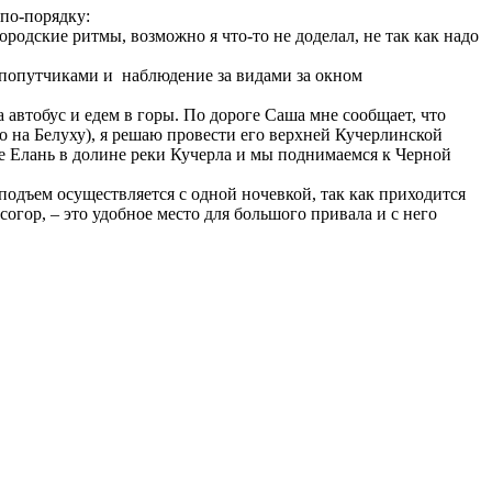
 по-порядку:
родские ритмы, возможно я что-то не доделал, не так как надо
 попутчиками и наблюдение за видами за окном
 автобус и едем в горы. По дороге Саша мне сообщает, что
о на Белуху), я решаю провести его верхней Кучерлинской
ще Елань в долине реки Кучерла и мы поднимаемся к Черной
одъем осуществляется с одной ночевкой, так как приходится
согор, – это удобное место для большого привала и с него