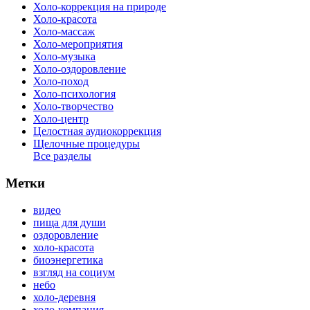
Холо-коррекция на природе
Холо-красота
Холо-массаж
Холо-мероприятия
Холо-музыка
Холо-оздоровление
Холо-поход
Холо-психология
Холо-творчество
Холо-центр
Целостная аудиокоррекция
Щелочные процедуры
Все разделы
Метки
видео
пища для души
оздоровление
холо-красота
биоэнергетика
взгляд на социум
небо
холо-деревня
холо-компания