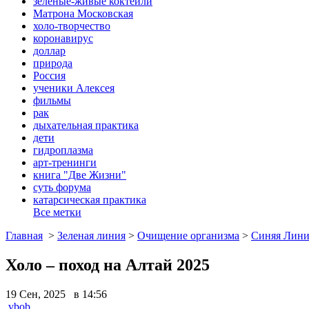
зеленые-живые коктейли
Матрона Московская
холо-творчество
коронавирус
доллар
природа
Россия
ученики Алексея
фильмы
рак
дыхательная практика
дети
гидроплазма
арт-тренинги
книга "Две Жизни"
суть форума
катарсическая практика
Все метки
Главная
>
Зеленая линия
>
Очищение организма
>
Синяя Лини
Холо – поход на Алтай 2025
19 Сен, 2025 в 14:56
vbob