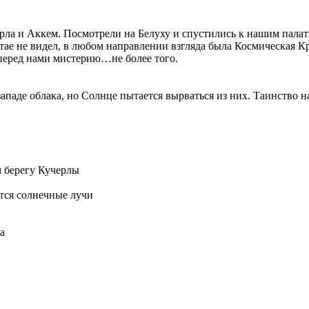
ла и Аккем. Посмотрели на Белуху и спустились к нашим палатк
 Алтае не видел, в любом направлении взгляда была Космическая
 перед нами мистерию…не более того.
ападе облака, но Солнце пытается вырваться из них. Таинство н
м берегу Кучерлы
ются солнечные лучи
а