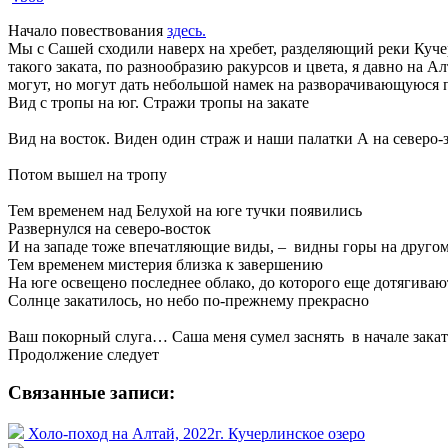
Начало повествования
здесь.
Мы с Сашей сходили наверх на хребет, разделяющий реки Кучер
такого заката, по разнообразию ракурсов и цвета, я давно на
могут, но могут дать небольшой намек на разворачивающуюся
Вид с тропы на юг. Стражи тропы на закате
Вид на восток. Виден один страж и наши палатки
А на северо-з
Потом вышел на тропу
Тем временем над Белухой на юге тучки появились
Развернулся на северо-восток
И на западе тоже впечатляющие виды, – видны горы на друго
Тем временем мистерия близка к завершению
На юге освещено последнее облако, до которого еще дотягива
Солнце закатилось, но небо по-прежнему прекрасно
Ваш покорный слуга… Саша меня сумел заснять в начале закат
Продолжение следует
Связанные записи:
Холо-поход на Алтай, 2022г. Кучерлинское озеро