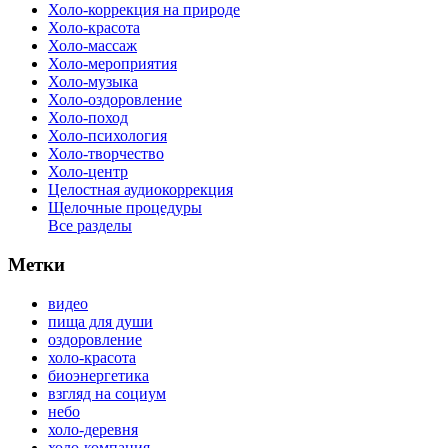
Холо-коррекция на природе
Холо-красота
Холо-массаж
Холо-мероприятия
Холо-музыка
Холо-оздоровление
Холо-поход
Холо-психология
Холо-творчество
Холо-центр
Целостная аудиокоррекция
Щелочные процедуры
Все разделы
Метки
видео
пища для души
оздоровление
холо-красота
биоэнергетика
взгляд на социум
небо
холо-деревня
холо-компания