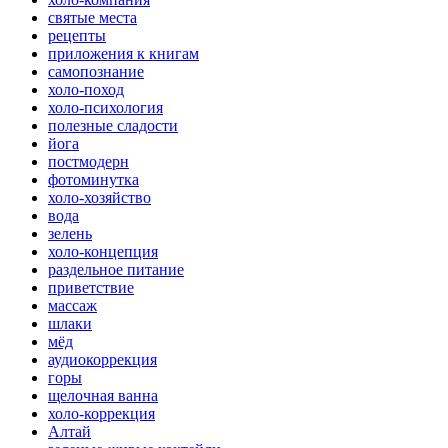
святые места
рецепты
приложения к книгам
самопознание
холо-поход
холо-психология
полезные сладости
йога
постмодерн
фотоминутка
холо-хозяйство
вода
зелень
холо-концепция
раздельное питание
приветствие
массаж
шлаки
мёд
аудиокоррекция
горы
щелочная ванна
холо-коррекция
Алтай