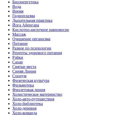
Биоэнергетика
Вода
Время
Гидроплазма
Дыхательная практика
Йога Айенгара
Кислотно-щелочное равновесие
Массаж
Очищение организма
Питание
Разное по психологии
Рецепты здорового питания
Рэйки
Сахар
Святые места
Синяя Линия
Социум
Физическая культура
Фильмотека
Фиолетовая линия
Холистическое материнство
Холо-авто-путешествия
Холо-библиотека
Холо-деревня
Холо-команда