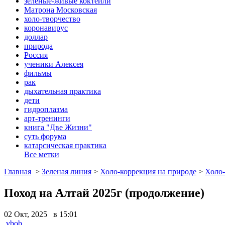
зеленые-живые коктейли
Матрона Московская
холо-творчество
коронавирус
доллар
природа
Россия
ученики Алексея
фильмы
рак
дыхательная практика
дети
гидроплазма
арт-тренинги
книга "Две Жизни"
суть форума
катарсическая практика
Все метки
Главная
>
Зеленая линия
>
Холо-коррекция на природе
>
Холо-
Поход на Алтай 2025г (продолжение)
02 Окт, 2025 в 15:01
vbob