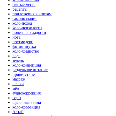
святые места
рецепты
приложения к книгам
самопознание
холо-поход
холо-психология
полезные сладости
йога
постмодерн
фотоминутка
холо-хозяйство
вода
зелень
холо-концепция
раздельное питание
приветствие
массаж
шлаки
мёд
аудиокоррекция
горы
щелочная ванна
холо-коррекция
Алтай