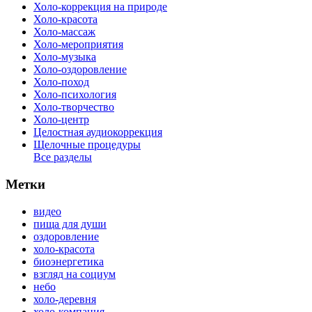
Холо-коррекция на природе
Холо-красота
Холо-массаж
Холо-мероприятия
Холо-музыка
Холо-оздоровление
Холо-поход
Холо-психология
Холо-творчество
Холо-центр
Целостная аудиокоррекция
Щелочные процедуры
Все разделы
Метки
видео
пища для души
оздоровление
холо-красота
биоэнергетика
взгляд на социум
небо
холо-деревня
холо-компания