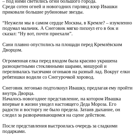
– под ними светились огни большого города.
Среди сотен огней и новогодних гирлянд взор Ивашки
приковали большие рубиновые звезды.
“Неужели мы в самом сердце Москвы, в Кремле? – изумленно
подумал мальчик.
А Снеговик мягко пихнул его в бок и
сказал: “Ну вот, почти приехали”.
Сани плавно опустились на площади перед Кремлёвским
Дворцом.
Огроменная елка перед входом была красиво украшена
разноцветными стеклянными шарами, мишурой и
переливалась тысячами огоньков на разный лад.
Вокруг елки
ребятишки водили со Снегурочкой хоровод.
Снеговик легонько подтолкнул Ивашку, предлагая ему пройти
внутрь Дворца.
Началось новогоднее представление, на котором Ивашка
впервые в жизни увидел настоящего Деда Мороза. Его
радости и восторгу не было предела. Затаив дыхание, он
следил за разворачивающимся на сцене действом.
После представления выстроилась очередь за сладкими
подарками.