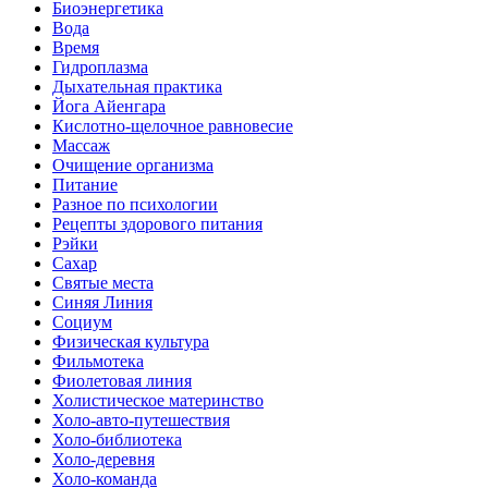
Биоэнергетика
Вода
Время
Гидроплазма
Дыхательная практика
Йога Айенгара
Кислотно-щелочное равновесие
Массаж
Очищение организма
Питание
Разное по психологии
Рецепты здорового питания
Рэйки
Сахар
Святые места
Синяя Линия
Социум
Физическая культура
Фильмотека
Фиолетовая линия
Холистическое материнство
Холо-авто-путешествия
Холо-библиотека
Холо-деревня
Холо-команда