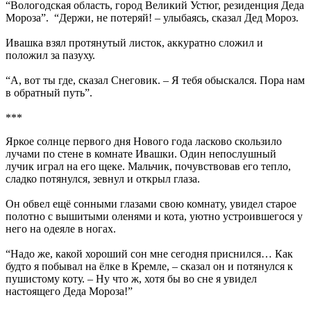
“Вологодская область, город Великий Устюг, резиденция Деда
Мороза”. “Держи, не потеряй! – улыбаясь, сказал Дед Мороз.
Ивашка взял протянутый листок, аккуратно сложил и
положил за пазуху.
“А, вот ты где, сказал Снеговик. – Я тебя обыскался. Пора нам
в обратный путь”.
***
Яркое солнце первого дня Нового года ласково скользило
лучами по стене в комнате Ивашки. Один непослушный
лучик играл на его щеке. Мальчик, почувствовав его тепло,
сладко потянулся, зевнул и открыл глаза.
Он обвел ещё сонными глазами свою комнату, увидел старое
полотно с вышитыми оленями и кота, уютно устроившегося у
него на одеяле в ногах.
“Надо же, какой хороший сон мне сегодня приснился… Как
будто я побывал на ёлке в Кремле, – сказал он и потянулся к
пушистому коту. – Ну что ж, хотя бы во сне я увидел
настоящего Деда Мороза!”