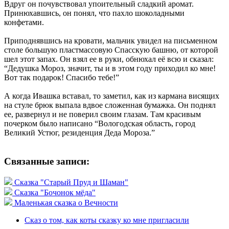
Вдруг он почувствовал упоительный сладкий аромат.
Принюхавшись, он понял, что пахло шоколадными
конфетами.
Приподнявшись на кровати, мальчик увидел на письменном
столе большую пластмассовую Спасскую башню, от которой
шел этот запах. Он взял ее в руки, обнюхал её всю и сказал:
“Дедушка Мороз, значит, ты и в этом году приходил ко мне!
Вот так подарок! Спасибо тебе!”
А когда Ивашка вставал, то заметил, как из кармана висящих
на стуле брюк выпала вдвое сложенная бумажка. Он поднял
ее, развернул и не поверил своим глазам. Там красивым
почерком было написано “Вологодская область, город
Великий Устюг, резиденция Деда Мороза.”
Связанные записи:
Сказка "Старый Пруд и Шаман"
Сказка "Бочонок мёда"
Маленькая сказка о Вечности
Сказ о том, как коты сказку ко мне пригласили