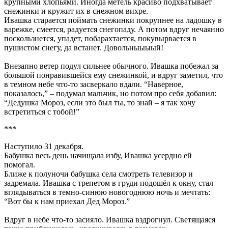
крупными хлопьями. Иногда метель красиво подхватывает
снежинки и кружит их в снежном вихре.
Ивашка старается поймать снежинки покрупнее на ладошку в
варежке, смеется, радуется снегопаду. А потом вдруг нечаянно
поскользнется, упадет, побарахтается, покувырвается в
пушистом снегу, да встанет. Довольныыыый!
Внезапно ветер подул сильнее обычного. Ивашка побежал за
большой понравившейся ему снежинкой, и вдруг заметил, что
в темном небе что-то засверкало вдали. “Наверное,
показалось,” – подумал мальчик, но потом про себя добавил:
“Дедушка Мороз, если это был ты, то знай – я так хочу
встретиться с тобой!”
***
Наступило 31 декабря.
Бабушка весь день начищала избу, Ивашка усердно ей
помогал.
Ближе к полуночи бабушка села смотреть телевизор и
задремала. Ивашка с трепетом в груди подошёл к окну, стал
вглядываться в темно-синюю новогоднюю ночь и мечтать:
“Вот бы к нам приехал Дед Мороз.”
Вдруг в небе что-то засияло. Ивашка вздрогнул. Светящаяся