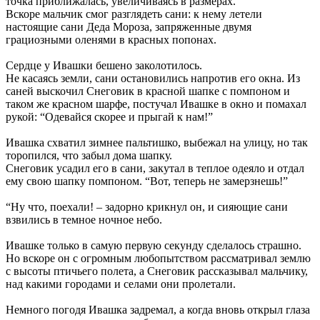
точка приближалась, увеличиваясь в размерах.
Вскоре мальчик смог разглядеть сани: к нему летели
настоящие сани Деда Мороза, запряженные двумя
грациозными оленями в красных попонах.
Сердце у Ивашки бешено заколотилось.
Не касаясь земли, сани остановились напротив его окна. Из
саней выскочил Снеговик в красной шапке с помпоном и
таком же красном шарфе, постучал Ивашке в окно и помахал
рукой: “Одевайся скорее и прыгай к нам!”
Ивашка схватил зимнее пальтишко, выбежал на улицу, но так
торопился, что забыл дома шапку.
Снеговик усадил его в сани, закутал в теплое одеяло и отдал
ему свою шапку помпоном. “Вот, теперь не замерзнешь!”
“Ну что, поехали! – задорно крикнул он, и сияющие сани
взвились в темное ночное небо.
Ивашке только в самую первую секунду сделалось страшно.
Но вскоре он с огромным любопытством рассматривал землю
с высоты птичьего полета, а
Снеговик рассказывал мальчику,
над какими городами и селами они пролетали.
Немного погодя Ивашка задремал, а когда вновь открыл глаза