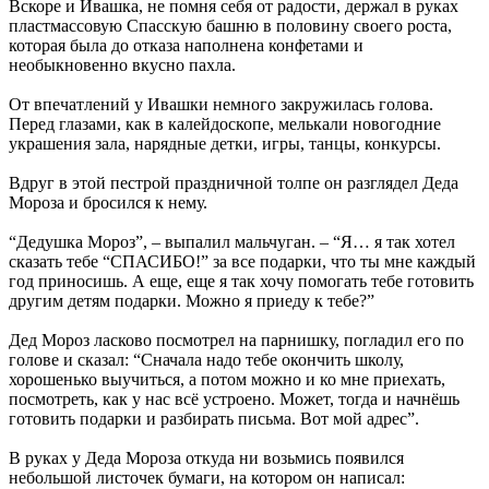
Вскоре и Ивашка, не помня себя от радости, держал в руках
пластмассовую Спасскую башню в половину своего роста,
которая была до отказа наполнена конфетами и
необыкновенно вкусно пахла.
От впечатлений у Ивашки немного закружилась голова.
Перед глазами, как в калейдоскопе, мелькали новогодние
украшения зала, нарядные детки, игры, танцы, конкурсы.
Вдруг в этой пестрой праздничной толпе он разглядел Деда
Мороза и бросился к нему.
“Дедушка Мороз”, – выпалил мальчуган. – “Я… я так хотел
сказать тебе “СПАСИБО!” за все подарки, что ты мне каждый
год приносишь. А еще, еще я так хочу помогать тебе готовить
другим детям подарки. Можно я приеду к тебе?”
Дед Мороз ласково посмотрел на парнишку, погладил его по
голове и сказал: “Сначала надо тебе окончить школу,
хорошенько выучиться, а потом можно и ко мне приехать,
посмотреть, как у нас всё устроено. Может, тогда и начнёшь
готовить подарки и разбирать письма. Вот мой адрес”.
В руках у Деда Мороза откуда ни возьмись появился
небольшой листочек бумаги, на котором он написал: