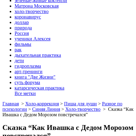
зеленые-живые коктейли
Матрона Московская
холо-творчество
коронавирус
доллар
природа
Россия
ученики Алексея
фильмы
рак
дыхательная практика
дети
гидроплазма
арт-тренинги
книга "Две Жизни"
суть форума
катарсическая практика
Все метки
Главная
>
Холо-коррекция
>
Пища для души
>
Разное по
психологии
>
Синяя Линия
>
Холо-творчество
>
Сказка “Как
Ивашка с Дедом Морозом повстречался”
Сказка “Как Ивашка с Дедом Морозом
повстречался”