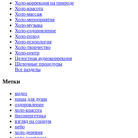
Холо-коррекция на природе
Холо-красота
Холо-массаж
Холо-мероприятия
Холо-музыка
Холо-оздоровление
Холо-поход
Холо-психология
Холо-творчество
Холо-центр
Целостная аудиокоррекция
Щелочные процедуры
Все разделы
Метки
видео
пища для души
оздоровление
холо-красота
биоэнергетика
взгляд на социум
небо
холо-деревня
холо-компания