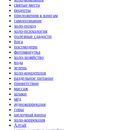
святые места
рецепты
приложения к книгам
самопознание
холо-поход
холо-психология
полезные сладости
йога
постмодерн
фотоминутка
холо-хозяйство
вода
зелень
холо-концепция
раздельное питание
приветствие
массаж
шлаки
мёд
аудиокоррекция
горы
щелочная ванна
холо-коррекция
Алтай