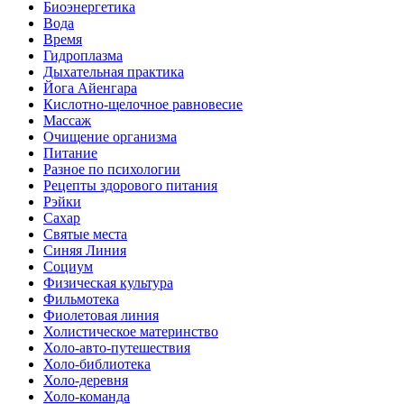
Биоэнергетика
Вода
Время
Гидроплазма
Дыхательная практика
Йога Айенгара
Кислотно-щелочное равновесие
Массаж
Очищение организма
Питание
Разное по психологии
Рецепты здорового питания
Рэйки
Сахар
Святые места
Синяя Линия
Социум
Физическая культура
Фильмотека
Фиолетовая линия
Холистическое материнство
Холо-авто-путешествия
Холо-библиотека
Холо-деревня
Холо-команда