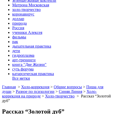
зеленые-живые коктейли
Матрона Московская
холо-творчество
коронавирус
доллар
природа
Россия
ученики Алексея
фильмы
рак
дыхательная практика
дети
гидроплазма
арт-тренинги
книга "Две Жизни"
суть форума
катарсическая практика
Все метки
Главная
>
Холо-коррекция
>
Общие вопросы
>
Пища для
души
>
Разное по психологии
>
Синяя Линия
>
Холо-
коррекция на природе
>
Холо-творчество
>
Рассказ “Золотой
дуб”
Рассказ “Золотой дуб”