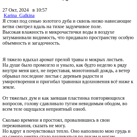
27 Окт, 2024 в 10:57
Karina_Galkina
Я стоял под сенью золотого дуба и сквозь низко нависающие
ветви смотрел вдаль на тихое задумчивое поле.
Высокая влажность и микрочастички воды в воздухе
затуманивали видимость, что придавало пространству особую
объемность и загадочность.
Я тяжело вдыхал аромат прелой травы и мокрых листьев.
На душе было промозгло и уныло, как будто неделю к ряду
внутри меня шел, не переставая, монотонный дождь, а ветер
обрывал последние листья с деревьев радости и
умиротворения и пригибал травинки вдохновения всё ниже к
земле.
От тяжелых дум и как заевшая пластинка повторяющихся
вопросов, голову сдавливало тугим невидимым ободом, во
всем теле ощущался неприятный озноб.
Сколько времени я простоял, провалившись в свои
переживания, сказать не могу.
Но вдруг я почувствовал тепло. Оно наполнило мою грудь и
из самого центра стало разливаться по рукам и ногам,