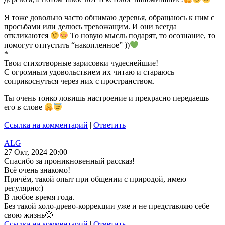
Я тоже довольно часто обнимаю деревья, обращаюсь к ним с
просьбами или делюсь тревожащим. И они всегда
откликаются
То новую мысль подарят, то осознание, то
помогут отпустить “накопленное” ))
*
Твои стихотворные зарисовки чудеснейшие!
С огромным удовольствием их читаю и стараюсь
соприкоснуться через них с пространством.
Ты очень тонко ловишь настроение и прекрасно передаешь
его в слове
Ссылка на комментарий
|
Ответить
ALG
27 Окт, 2024 20:00
Спасибо за проникновенный рассказ!
Всë очень знакомо!
Причëм, такой опыт при общении с природой, имею
регулярно:)
В любое время года.
Без такой холо-древо-коррекции уже и не представляю себе
свою жизнь🙂
Ссылка на комментарий
|
Ответить