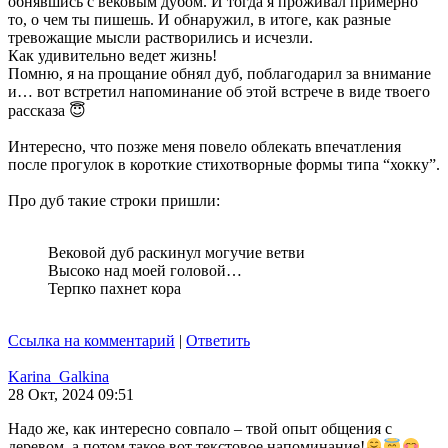
обнявшись с вековым дубом. И тогда я проживал примерно
то, о чем ты пишешь. И обнаружил, в итоге, как разные
тревожащие мысли растворились и исчезли.
Как удивительно ведет жизнь!
Помню, я на прощание обнял дуб, поблагодарил за внимание
и… вот встретил напоминание об этой встрече в виде твоего
рассказа 😇
Интересно, что позже меня повело облекать впечатления
после прогулок в короткие стихотворные формы типа “хокку”.
Про дуб такие строки пришли:
Вековой дуб раскинул могучие ветви
Высоко над моей головой…
Терпко пахнет кора
Ссылка на комментарий
|
Ответить
Karina_Galkina
28 Окт, 2024 09:51
Надо же, как интересно совпало – твой опыт общения с
деревом, а потом такое вот текстовое напоминание!