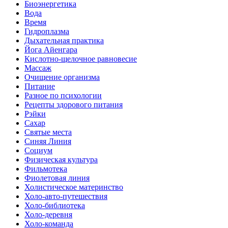
Биоэнергетика
Вода
Время
Гидроплазма
Дыхательная практика
Йога Айенгара
Кислотно-щелочное равновесие
Массаж
Очищение организма
Питание
Разное по психологии
Рецепты здорового питания
Рэйки
Сахар
Святые места
Синяя Линия
Социум
Физическая культура
Фильмотека
Фиолетовая линия
Холистическое материнство
Холо-авто-путешествия
Холо-библиотека
Холо-деревня
Холо-команда