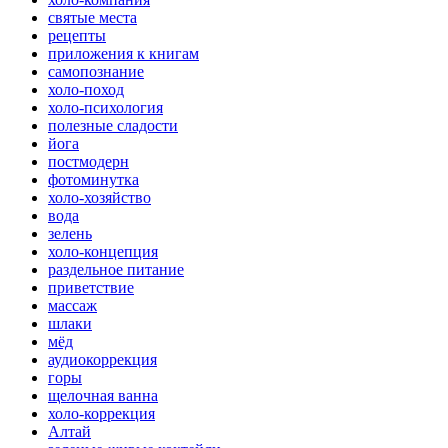
святые места
рецепты
приложения к книгам
самопознание
холо-поход
холо-психология
полезные сладости
йога
постмодерн
фотоминутка
холо-хозяйство
вода
зелень
холо-концепция
раздельное питание
приветствие
массаж
шлаки
мёд
аудиокоррекция
горы
щелочная ванна
холо-коррекция
Алтай