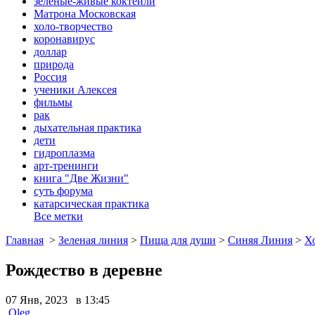
зеленые-живые коктейли
Матрона Московская
холо-творчество
коронавирус
доллар
природа
Россия
ученики Алексея
фильмы
рак
дыхательная практика
дети
гидроплазма
арт-тренинги
книга "Две Жизни"
суть форума
катарсическая практика
Все метки
Главная
>
Зеленая линия
>
Пища для души
>
Синяя Линия
>
Х
Рождество в деревне
07 Янв, 2023 в 13:45
Oleg