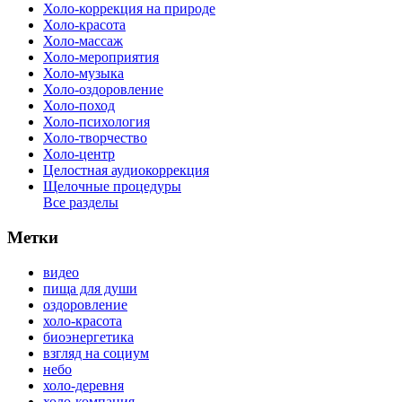
Холо-коррекция на природе
Холо-красота
Холо-массаж
Холо-мероприятия
Холо-музыка
Холо-оздоровление
Холо-поход
Холо-психология
Холо-творчество
Холо-центр
Целостная аудиокоррекция
Щелочные процедуры
Все разделы
Метки
видео
пища для души
оздоровление
холо-красота
биоэнергетика
взгляд на социум
небо
холо-деревня
холо-компания