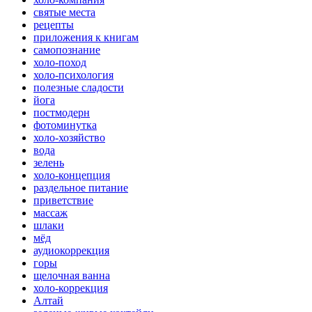
святые места
рецепты
приложения к книгам
самопознание
холо-поход
холо-психология
полезные сладости
йога
постмодерн
фотоминутка
холо-хозяйство
вода
зелень
холо-концепция
раздельное питание
приветствие
массаж
шлаки
мёд
аудиокоррекция
горы
щелочная ванна
холо-коррекция
Алтай