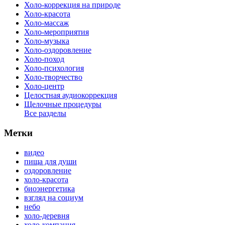
Холо-коррекция на природе
Холо-красота
Холо-массаж
Холо-мероприятия
Холо-музыка
Холо-оздоровление
Холо-поход
Холо-психология
Холо-творчество
Холо-центр
Целостная аудиокоррекция
Щелочные процедуры
Все разделы
Метки
видео
пища для души
оздоровление
холо-красота
биоэнергетика
взгляд на социум
небо
холо-деревня
холо-компания