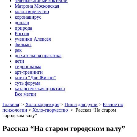
зеленые-живые коктейли
Матрона Московская
холо-творчество
коронавирус
доллар
природа
Россия
ученики Алексея
фильмы
рак
дыхательная практика
дети
гидроплазма
арт-тренинги
книга "Две Жизни"
суть форума
катарсическая практика
Все метки
Главная
>
Холо-коррекция
>
Пища для души
>
Разное по
психологии
>
Холо-творчество
>
Рассказ “На старом
городском валу”
Рассказ “На старом городском валу”