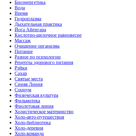
Биоэнергетика
Вода
Время
Гидроплазма
Дыхательная практика
Йога Айенгара
Кислотно-щелочное равновесие
Массаж
Очищение организма
Питание
Разное по психологии
Рецепты здорового питания
Рэйки
Сахар
Святые места
Синяя Линия
Социум
Физическая культура
Фильмотека
Фиолетовая линия
Холистическое материнство
Холо-авто-путешествия
Холо-библиотека
Холо-деревня
Холо-команда