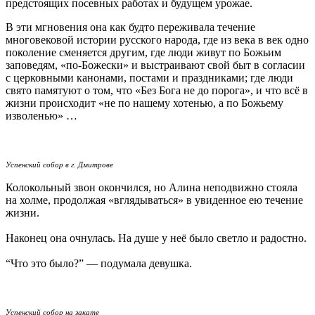
предстоящих посевных работах и будущем урожае.
В эти мгновения она как будто переживала течение
многовековой истории русского народа, где из века в век одно
поколение сменяется другим, где люди живут по Божьим
заповедям, «по-Божески» и выстраивают свой быт в согласии
с церковными канонами, постами и праздниками; где люди
свято памятуют о том, что «Без Бога не до порога», и что всё в
жизни происходит «не по нашему хотенью, а по Божьему
изволенью» …
Успенский собор в г. Дмитрове
Колокольный звон окончился, но Алина неподвижно стояла
на холме, продолжая «вглядываться» в увиденное ею течение
жизни.
Наконец она очнулась. На душе у неё было светло и радостно.
“Что это было?” — подумала девушка.
Успенский собор на закате