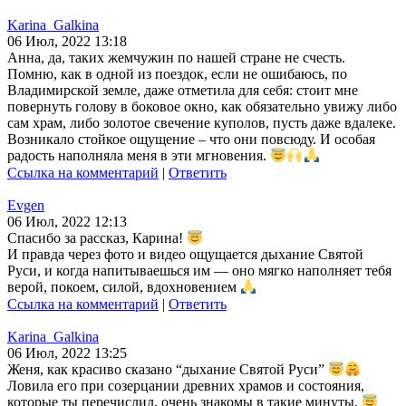
Karina_Galkina
06 Июл, 2022 13:18
Анна, да, таких жемчужин по нашей стране не счесть.
Помню, как в одной из поездок, если не ошибаюсь, по
Владимирской земле, даже отметила для себя: стоит мне
повернуть голову в боковое окно, как обязательно увижу либо
сам храм, либо золотое свечение куполов, пусть даже вдалеке.
Возникало стойкое ощущение – что они повсюду. И особая
радость наполняла меня в эти мгновения.
Ссылка на комментарий
|
Ответить
Evgen
06 Июл, 2022 12:13
Спасибо за рассказ, Карина!
И правда через фото и видео ощущается дыхание Святой
Руси, и когда напитываешься им — оно мягко наполняет тебя
верой, покоем, силой, вдохновением
Ссылка на комментарий
|
Ответить
Karina_Galkina
06 Июл, 2022 13:25
Женя, как красиво сказано “дыхание Святой Руси”
Ловила его при созерцании древних храмов и состояния,
которые ты перечислил, очень знакомы в такие минуты.