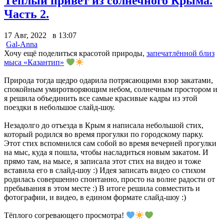
Тёплый привет из солнечного Крыма.
Часть 2.
17 Авг, 2022 в 13:07
Gal-Anna
Хочу ещё поделиться красотой природы,
запечатлённой близ
мыса «Казантип»
Природа тогда щедро одарила потрясающими взор закатами,
спокойным умиротворяющим небом, солнечным простором и
я решила объединить все самые красивые кадры из этой
поездки в небольшое слайд-шоу.
Незадолго до отъезда в Крым я написала небольшой стих,
который родился во время прогулки по городскому парку.
Этот стих вспомнился сам собой во время вечерней прогулки
на мыс, куда я пошла, чтобы насладиться новым закатом. И
прямо там, на мысе, я записала этот стих на видео и тоже
вставила его в слайд-шоу :) Идея записать видео со стихом
родилась совершенно спонтанно, просто на волне радости от
пребывания в этом месте :) В итоге решила совместить и
фотографии, и видео, в едином формате слайд-шоу :)
Тёплого согревающего просмотра!