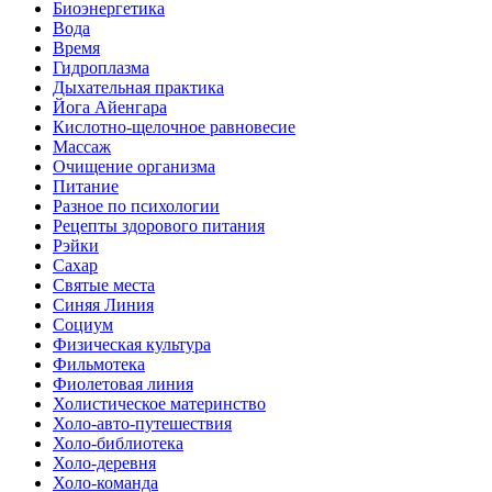
Биоэнергетика
Вода
Время
Гидроплазма
Дыхательная практика
Йога Айенгара
Кислотно-щелочное равновесие
Массаж
Очищение организма
Питание
Разное по психологии
Рецепты здорового питания
Рэйки
Сахар
Святые места
Синяя Линия
Социум
Физическая культура
Фильмотека
Фиолетовая линия
Холистическое материнство
Холо-авто-путешествия
Холо-библиотека
Холо-деревня
Холо-команда