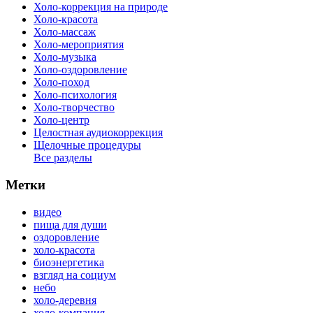
Холо-коррекция на природе
Холо-красота
Холо-массаж
Холо-мероприятия
Холо-музыка
Холо-оздоровление
Холо-поход
Холо-психология
Холо-творчество
Холо-центр
Целостная аудиокоррекция
Щелочные процедуры
Все разделы
Метки
видео
пища для души
оздоровление
холо-красота
биоэнергетика
взгляд на социум
небо
холо-деревня
холо-компания