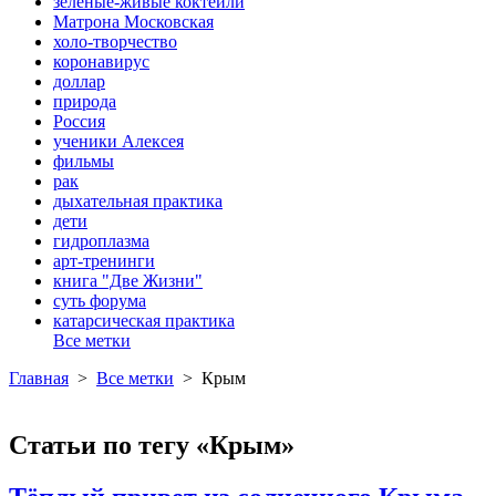
зеленые-живые коктейли
Матрона Московская
холо-творчество
коронавирус
доллар
природа
Россия
ученики Алексея
фильмы
рак
дыхательная практика
дети
гидроплазма
арт-тренинги
книга "Две Жизни"
суть форума
катарсическая практика
Все метки
Главная
>
Все метки
>
Крым
Статьи по тегу «Крым»