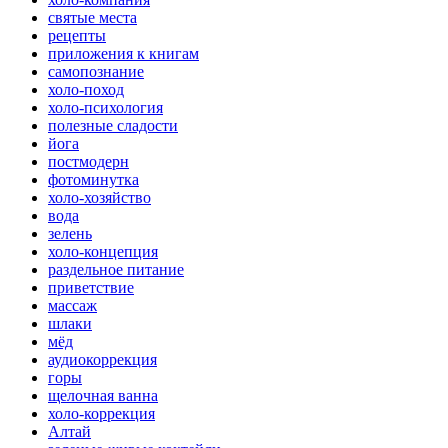
святые места
рецепты
приложения к книгам
самопознание
холо-поход
холо-психология
полезные сладости
йога
постмодерн
фотоминутка
холо-хозяйство
вода
зелень
холо-концепция
раздельное питание
приветствие
массаж
шлаки
мёд
аудиокоррекция
горы
щелочная ванна
холо-коррекция
Алтай