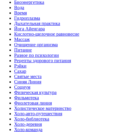
Биоэнергетика
Вода
Время
Гидроплазма
Дыхательная практика
Йога Айенгара
Кислотно-щелочное равновесие
Массаж
Очищение организма
Питание
Разное по психологии
Рецепты здорового питания
Рэйки
Сахар
Святые места
Синяя Линия
Социум
Физическая культура
Фильмотека
Фиолетовая линия
Холистическое материнство
Холо-авто-путешествия
Холо-библиотека
Холо-деревня
Холо-команда