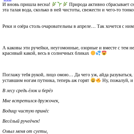
И вновь пришла весна!
Природа активно сбрасывает сн
эта талая вода, сколько в ней чистоты, свежести и чего-то тон
Реки и озёра столь очаровательны в апреле… Так хочется с ним
А каковы эти ручейки, неугомонные, озорные и вместе с тем н
красивый какой, весь в солнечных бликах
Поглажу тебя рукой, лицо омою… Да чего уж, айда разуваться, 
уставшим ногам путника, теперь аж горят
Ну, пожалуй, и 
В лесу средь ёлок и берёз
Мне встретился дружочек,
Водицу чистую принёс
Весёлый ручеёчек!
Омыл меня от суеты,