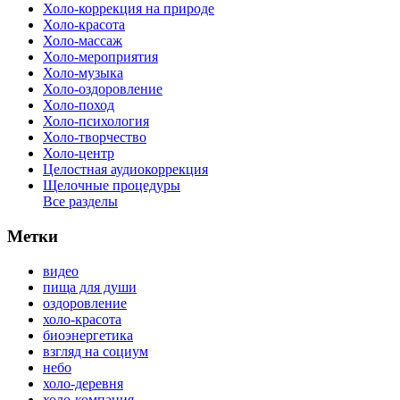
Холо-коррекция на природе
Холо-красота
Холо-массаж
Холо-мероприятия
Холо-музыка
Холо-оздоровление
Холо-поход
Холо-психология
Холо-творчество
Холо-центр
Целостная аудиокоррекция
Щелочные процедуры
Все разделы
Метки
видео
пища для души
оздоровление
холо-красота
биоэнергетика
взгляд на социум
небо
холо-деревня
холо-компания