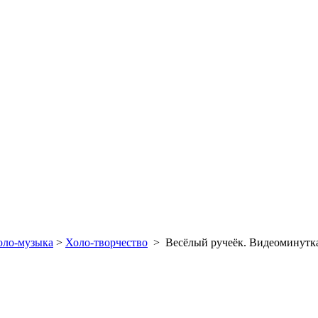
оло-музыка
>
Холо-творчество
>
Весёлый ручеёк. Видеоминутк