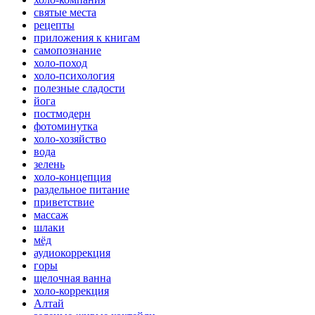
святые места
рецепты
приложения к книгам
самопознание
холо-поход
холо-психология
полезные сладости
йога
постмодерн
фотоминутка
холо-хозяйство
вода
зелень
холо-концепция
раздельное питание
приветствие
массаж
шлаки
мёд
аудиокоррекция
горы
щелочная ванна
холо-коррекция
Алтай