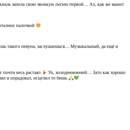
ихиаль запела свою звонкую песню первой… Ах, как же манит
роталине палочкой
тишь такого певуна, заслушаешься… Музыкальный, да ещё и
г почти весь растаял
Ух, холоднююючий… Зато как хорошо
инял и порадовал, исцелил то бишь