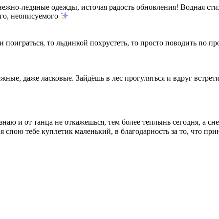
ежно-ледяные одежды, источая радость обновления! Водная ст
кого, неописуемого
и поиграться, то льдинкой похрустеть, то просто поводить по п
ежные, даже ласковые. Зайдёшь в лес прогуляться и вдруг встре
знаю и от танца не откажешься, тем более теплынь сегодня, а сне
я спою тебе куплетик маленький, в благодарность за то, что пр