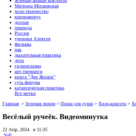
зеленые-живые коктейли
Матрона Московская
холо-творчество
коронавирус
доллар
природа
Россия
ученики Алексея
фильмы
рак
дыхательная практика
дети
гидроплазма
арт-тренинги
книга "Две Жизни"
суть форума
катарсическая практика
Все метки
Главная
>
Зеленая линия
>
Пища для души
>
Холо-красота
>
Х
Весёлый ручеёк. Видеоминутка
22 Апр, 2024 в 11:35
Sofi