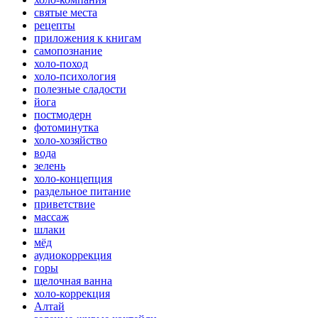
святые места
рецепты
приложения к книгам
самопознание
холо-поход
холо-психология
полезные сладости
йога
постмодерн
фотоминутка
холо-хозяйство
вода
зелень
холо-концепция
раздельное питание
приветствие
массаж
шлаки
мёд
аудиокоррекция
горы
щелочная ванна
холо-коррекция
Алтай