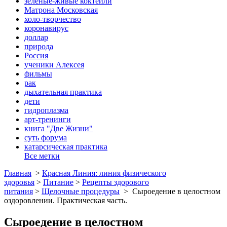
зеленые-живые коктейли
Матрона Московская
холо-творчество
коронавирус
доллар
природа
Россия
ученики Алексея
фильмы
рак
дыхательная практика
дети
гидроплазма
арт-тренинги
книга "Две Жизни"
суть форума
катарсическая практика
Все метки
Главная
>
Красная Линия: линия физического
здоровья
>
Питание
>
Рецепты здорового
питания
>
Щелочные процедуры
>
Сыроедение в целостном
оздоровлении. Практическая часть.
Сыроедение в целостном