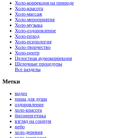
Холо-коррекция на природе
Холо-красота
Холо-массаж
Холо-мероприятия
Холо-музыка
Холо-оздоровление
Холо-поход
Холо-психология
Холо-творчество
Холо-центр
Целостная аудиокоррекция
Щелочные процедуры
Все разделы
Метки
видео
пища для души
оздоровление
холо-красота
биоэнергетика
взгляд на социум
небо
холо-деревня
холо-компания