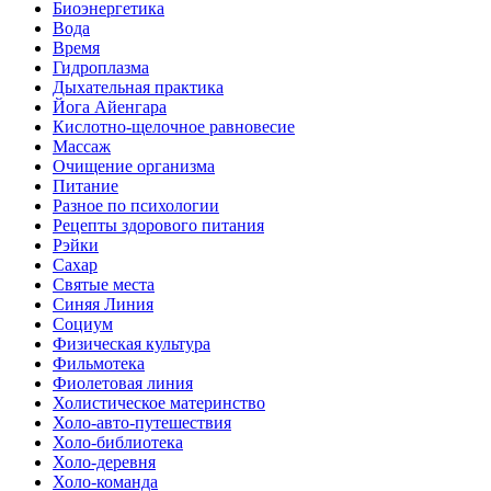
Биоэнергетика
Вода
Время
Гидроплазма
Дыхательная практика
Йога Айенгара
Кислотно-щелочное равновесие
Массаж
Очищение организма
Питание
Разное по психологии
Рецепты здорового питания
Рэйки
Сахар
Святые места
Синяя Линия
Социум
Физическая культура
Фильмотека
Фиолетовая линия
Холистическое материнство
Холо-авто-путешествия
Холо-библиотека
Холо-деревня
Холо-команда