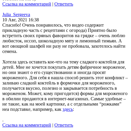
Ссылка на комментарий
|
Ответить
Julia_Sergeeva
10 Авг, 2021 16:38
Спасибо! Очень понравилось, что видео содержит
прикладную часть с рецептами с огорода) Приятно было
встретить своих пряных фаворитов на грядке – очень люблю
любисток, иссоп, шоколадную мяту и лимонный тимьян. А
вот овощной шалфей ни разу не пробовала, захотелось найти
семена.
Хотела здесь оставить кое-что на тему сладкого коктейля для
детей. Мне не хочется покупать детям фабричное мороженое,
но они знают о его существовании и иногда просят
мороженого. Для себя я нашла способ решить этот конфликт –
заливаю сладкий коктейль в формочки для мороженого,
получается вкусно, полезно и закрывается потребность в
мороженом. Может, кому пригодится) формы для мороженого
в обилии продаются в интернет-магазинах. Самые удобные –
не такие, как на моей картинке, а с отдельными “рожками”
неа подставке, например, как
здесь
:
.
Ссылка на комментарий
|
Ответить