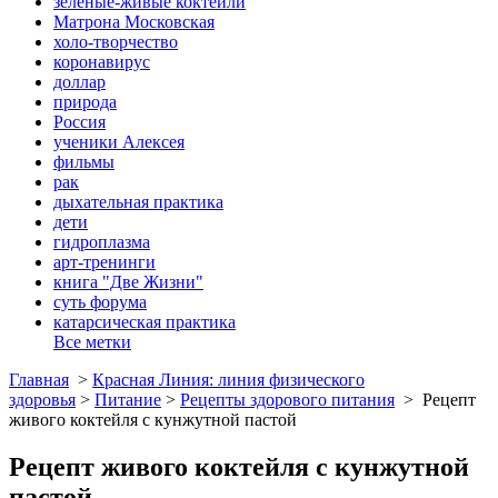
зеленые-живые коктейли
Матрона Московская
холо-творчество
коронавирус
доллар
природа
Россия
ученики Алексея
фильмы
рак
дыхательная практика
дети
гидроплазма
арт-тренинги
книга "Две Жизни"
суть форума
катарсическая практика
Все метки
Главная
>
Красная Линия: линия физического
здоровья
>
Питание
>
Рецепты здорового питания
>
Рецепт
живого коктейля с кунжутной пастой
Рецепт живого коктейля с кунжутной
пастой