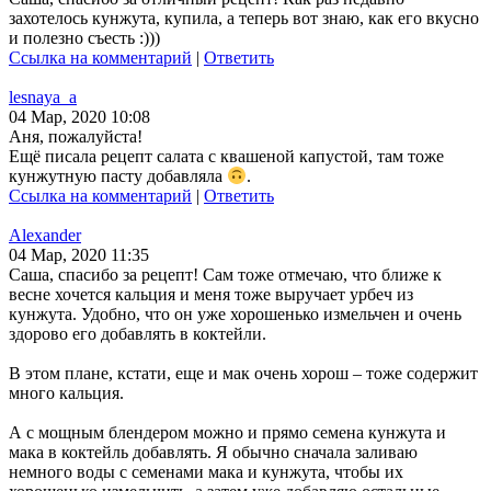
захотелось кунжута, купила, а теперь вот знаю, как его вкусно
и полезно съесть :)))
Ссылка на комментарий
|
Ответить
lesnaya_a
04 Мар, 2020 10:08
Аня, пожалуйста!
Ещё писала рецепт салата с квашеной капустой, там тоже
кунжутную пасту добавляла
.
Ссылка на комментарий
|
Ответить
Alexander
04 Мар, 2020 11:35
Саша, спасибо за рецепт! Сам тоже отмечаю, что ближе к
весне хочется кальция и меня тоже выручает урбеч из
кунжута. Удобно, что он уже хорошенько измельчен и очень
здорово его добавлять в коктейли.
В этом плане, кстати, еще и мак очень хорош – тоже содержит
много кальция.
А с мощным блендером можно и прямо семена кунжута и
мака в коктейль добавлять. Я обычно сначала заливаю
немного воды с семенами мака и кунжута, чтобы их