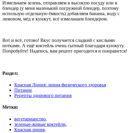
Измельчаем зелень, отправляем в высокую посуду или в
блендер (у меня маленький погружной блендер, поэтому
использую отдельную ёмкость) добавляем бананы, воду с
лимоном, мёд и кунжут, всё измельчаем блендером.
Вот и всё, готово! Вкус получается сладкий с кислыми
нотками. А ещё коктейль очень сытный благодаря кунжуту.
Попробуйте! Надеюсь, вам рецепт пригодится и понравится!
Раздел:
Красная Линия: линия физического здоровья
Питание
Рецепты здорового питания
Метки:
вегетарианство
,
зеленые-живые коктейли
,
Красная линия
,