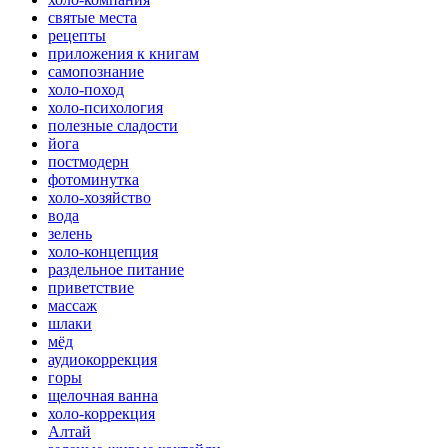
святые места
рецепты
приложения к книгам
самопознание
холо-поход
холо-психология
полезные сладости
йога
постмодерн
фотоминутка
холо-хозяйство
вода
зелень
холо-концепция
раздельное питание
приветствие
массаж
шлаки
мёд
аудиокоррекция
горы
щелочная ванна
холо-коррекция
Алтай