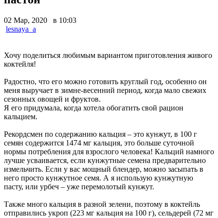
02 Мар, 2020 в 10:03
lesnaya_a
Хочу поделиться любимым вариантом приготовления живого
коктейля!
Радостно, что его можно готовить круглый год, особенно он
меня выручает в зимне-весенний период, когда мало свежих
сезонных овощей и фруктов.
Я его придумала, когда хотела обогатить свой рацион
кальцием.
Рекордсмен по содержанию кальция – это кунжут, в 100 г
семян содержится 1474 мг кальция, это больше суточной
нормы потребления для взрослого человека! Кальций намного
лучше усваивается, если кунжутные семена предварительно
измельчить. Если у вас мощный блендер, можно засыпать в
него просто кунжутное семя. А я использую кунжутную
пасту, или урбеч – уже перемолотый кунжут.
Также много кальция в разной зелени, поэтому в коктейль
отправились укроп (223 мг кальция на 100 г), сельдерей (72 мг