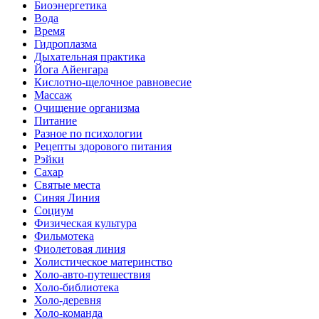
Биоэнергетика
Вода
Время
Гидроплазма
Дыхательная практика
Йога Айенгара
Кислотно-щелочное равновесие
Массаж
Очищение организма
Питание
Разное по психологии
Рецепты здорового питания
Рэйки
Сахар
Святые места
Синяя Линия
Социум
Физическая культура
Фильмотека
Фиолетовая линия
Холистическое материнство
Холо-авто-путешествия
Холо-библиотека
Холо-деревня
Холо-команда