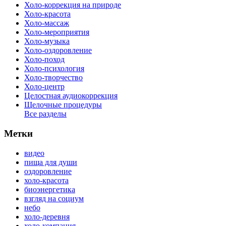
Холо-коррекция на природе
Холо-красота
Холо-массаж
Холо-мероприятия
Холо-музыка
Холо-оздоровление
Холо-поход
Холо-психология
Холо-творчество
Холо-центр
Целостная аудиокоррекция
Щелочные процедуры
Все разделы
Метки
видео
пища для души
оздоровление
холо-красота
биоэнергетика
взгляд на социум
небо
холо-деревня
холо-компания