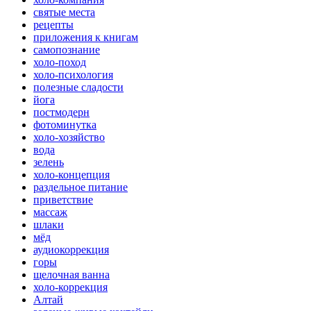
святые места
рецепты
приложения к книгам
самопознание
холо-поход
холо-психология
полезные сладости
йога
постмодерн
фотоминутка
холо-хозяйство
вода
зелень
холо-концепция
раздельное питание
приветствие
массаж
шлаки
мёд
аудиокоррекция
горы
щелочная ванна
холо-коррекция
Алтай