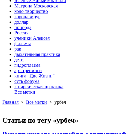
зеленые-живые коктейли
Матрона Московская
холо-творчество
коронавирус
доллар
природа
Россия
ученики Алексея
фильмы
рак
дыхательная практика
дети
гидроплазма
арт-тренинги
книга "Две Жизни"
суть форума
катарсическая практика
Все метки
Главная
>
Все метки
>
урбеч
Статьи по тегу «урбеч»