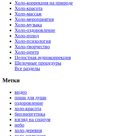
Холо-коррекция на природе
Холо-красота
Холо-массаж
Холо-мероприятия
Холо-музыка
Холо-оздоровление
Холо-поход
Холо-психология
Холо-творчество
Холо-центр
Целостная аудиокоррекция
Щелочные процедуры
Все разделы
Метки
видео
пища для души
оздоровление
холо-красота
биоэнергетика
взгляд на социум
небо
холо-деревня
холо-компания