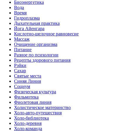
Биоэнергетика
Вода
Время
Гидроплазма
Дыхательная практика
Йога Айенгара
Кислотно-щелочное равновесие
Массаж
Очищение организма
Питание
Разное по психологии
Рецепты здорового питания
Рэйки
Сахар
Святые места
Синяя Линия
Социум
Физическая культура
Фильмотека
Фиолетовая линия
Холистическое материнство
Холо-авто-путешествия
Холо-библиотека
Холо-деревня
Холо-команда