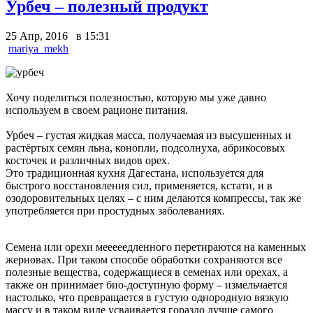
Урбеч – полезный продукт
25 Апр, 2016 в 15:31
mariya_mekh
Хочу поделиться полезностью, которую мы уже давно
используем в своем рационе питания.
Урбеч – густая жидкая масса, получаемая из высушенных и
растёртых семян льна, конопли, подсолнуха, абрикосовых
косточек и различных видов орех.
Это традиционная кухня Дагестана, используется для
быстрого восстановления сил, применяется, кстати, и в
озодоровительных целях – с ним делаются компрессы, так же
употребляется при простудных заболеваниях.
Семена или орехи мееееедленного перетираются на каменных
жерновах. При таком способе обработки сохраняются все
полезные вещества, содержащиеся в семенах или орехах, а
также он принимает био-доступную форму – измельчается
настолько, что превращается в густую однородную вязкую
массу и в таком виде усваивается гораздо лучше самого