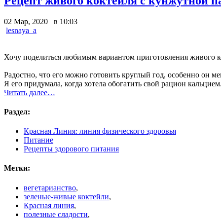
Рецепт живого коктейля с кунжутной п
02 Мар, 2020 в 10:03
lesnaya_a
Хочу поделиться любимым вариантом приготовления живого к
Радостно, что его можно готовить круглый год, особенно он м
Я его придумала, когда хотела обогатить свой рацион кальцием
Читать далее…
Раздел:
Красная Линия: линия физического здоровья
Питание
Рецепты здорового питания
Метки:
вегетарианство
,
зеленые-живые коктейли
,
Красная линия
,
полезные сладости
,