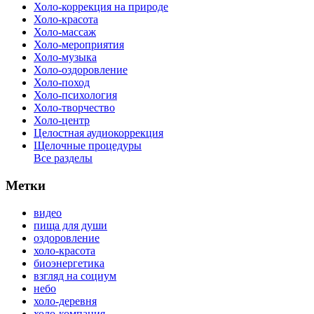
Холо-коррекция на природе
Холо-красота
Холо-массаж
Холо-мероприятия
Холо-музыка
Холо-оздоровление
Холо-поход
Холо-психология
Холо-творчество
Холо-центр
Целостная аудиокоррекция
Щелочные процедуры
Все разделы
Метки
видео
пища для души
оздоровление
холо-красота
биоэнергетика
взгляд на социум
небо
холо-деревня
холо-компания