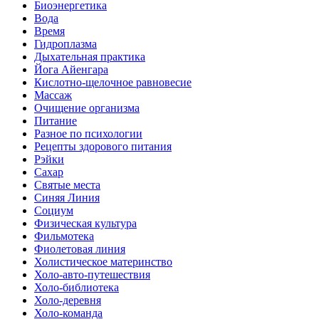
Биоэнергетика
Вода
Время
Гидроплазма
Дыхательная практика
Йога Айенгара
Кислотно-щелочное равновесие
Массаж
Очищение организма
Питание
Разное по психологии
Рецепты здорового питания
Рэйки
Сахар
Святые места
Синяя Линия
Социум
Физическая культура
Фильмотека
Фиолетовая линия
Холистическое материнство
Холо-авто-путешествия
Холо-библиотека
Холо-деревня
Холо-команда