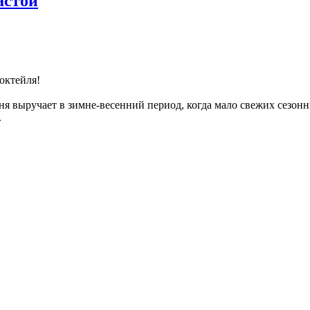
астой
октейля!
еня выручает в зимне-весенний период, когда мало свежих сезон
.