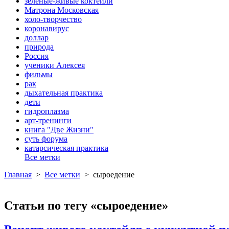
зеленые-живые коктейли
Матрона Московская
холо-творчество
коронавирус
доллар
природа
Россия
ученики Алексея
фильмы
рак
дыхательная практика
дети
гидроплазма
арт-тренинги
книга "Две Жизни"
суть форума
катарсическая практика
Все метки
Главная
>
Все метки
>
сыроедение
Статьи по тегу «сыроедение»