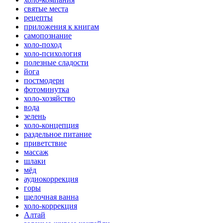
святые места
рецепты
приложения к книгам
самопознание
холо-поход
холо-психология
полезные сладости
йога
постмодерн
фотоминутка
холо-хозяйство
вода
зелень
холо-концепция
раздельное питание
приветствие
массаж
шлаки
мёд
аудиокоррекция
горы
щелочная ванна
холо-коррекция
Алтай