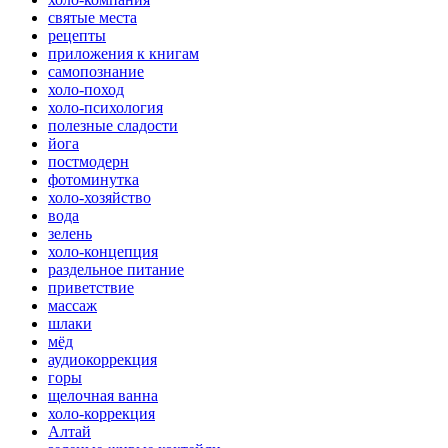
святые места
рецепты
приложения к книгам
самопознание
холо-поход
холо-психология
полезные сладости
йога
постмодерн
фотоминутка
холо-хозяйство
вода
зелень
холо-концепция
раздельное питание
приветствие
массаж
шлаки
мёд
аудиокоррекция
горы
щелочная ванна
холо-коррекция
Алтай