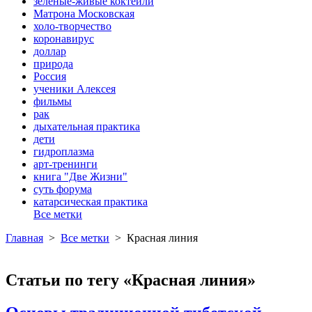
зеленые-живые коктейли
Матрона Московская
холо-творчество
коронавирус
доллар
природа
Россия
ученики Алексея
фильмы
рак
дыхательная практика
дети
гидроплазма
арт-тренинги
книга "Две Жизни"
суть форума
катарсическая практика
Все метки
Главная
>
Все метки
>
Красная линия
Статьи по тегу «Красная линия»