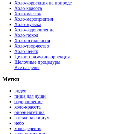
Холо-коррекция на природе
Холо-красота
Холо-массаж
Холо-мероприятия
Холо-музыка
Холо-оздоровление
Холо-поход
Холо-психология
Холо-творчество
Холо-центр
Целостная аудиокоррекция
Щелочные процедуры
Все разделы
Метки
видео
пища для души
оздоровление
холо-красота
биоэнергетика
взгляд на социум
небо
холо-деревня
холо-компания