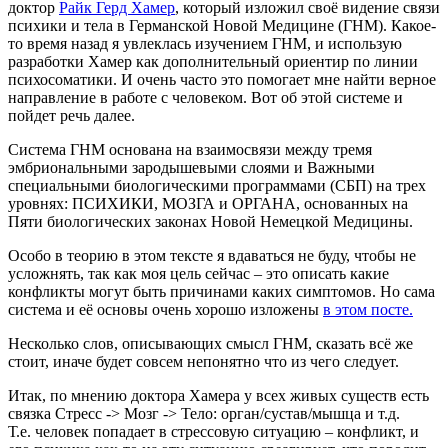
доктор
Райк Герд Хамер
, который изложил своё видение связи
психики и тела в Германской Новой Медицине (ГНМ). Какое-
то время назад я увлеклась изучением ГНМ, и использую
разработки Хамер как дополнительный ориентир по линии
психосоматики. И очень часто это помогает мне найти верное
направление в работе с человеком. Вот об этой системе и
пойдет речь далее.
Система ГНМ основана на взаимосвязи между тремя
эмбриональными зародышевыми слоями и Важными
специальными биологическими программами (СБП) на трех
уровнях: ПСИХИКИ, МОЗГА и ОРГАНА, основанных на
Пяти биологических законах Новой Немецкой Медицины.
Особо в теорию в этом тексте я вдаваться не буду, чтобы не
усложнять, так как моя цель сейчас – это описать какие
конфликты могут быть причинами каких симптомов. Но сама
система и её основы очень хорошо изложены
в этом посте.
Несколько слов, описывающих смысл ГНМ, сказать всё же
стоит, иначе будет совсем непонятно что из чего следует.
Итак, по мнению доктора Хамера у всех живых существ есть
связка Стресс -> Мозг -> Тело: орган/сустав/мышца и т.д.
Т.е. человек попадает в стрессовую ситуацию – конфликт, и