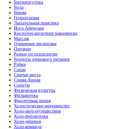
Биоэнергетика
Вода
Время
Гидроплазма
Дыхательная практика
Йога Айенгара
Кислотно-щелочное равновесие
Массаж
Очищение организма
Питание
Разное по психологии
Рецепты здорового питания
Рэйки
Сахар
Святые места
Синяя Линия
Социум
Физическая культура
Фильмотека
Фиолетовая линия
Холистическое материнство
Холо-авто-путешествия
Холо-библиотека
Холо-деревня
Холо-команда