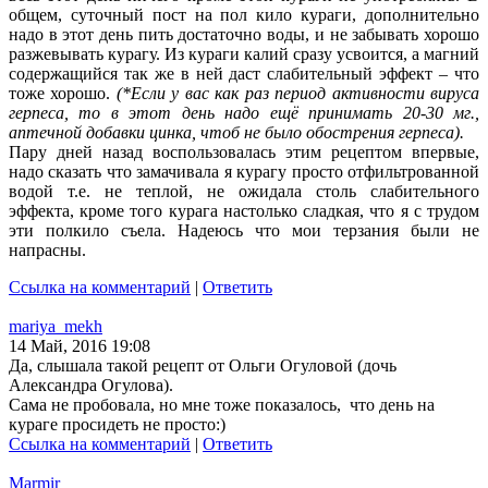
общем, суточный пост на пол кило кураги, дополнительно
надо в этот день пить достаточно воды, и не забывать хорошо
разжевывать курагу. Из кураги калий сразу усвоится, а магний
содержащийся так же в ней даст слабительный эффект – что
тоже хорошо.
(*Если у вас как раз период активности вируса
герпеса, то в этот день надо ещё принимать 20-30 мг.,
аптечной добавки цинка, чтоб не было обострения герпеса).
Пару дней назад воспользовалась этим рецептом впервые,
надо сказать что замачивала я курагу просто отфильтрованной
водой т.е. не теплой, не ожидала столь слабительного
эффекта, кроме того курага настолько сладкая, что я с трудом
эти полкило съела. Надеюсь что мои терзания были не
напрасны.
Ссылка на комментарий
|
Ответить
mariya_mekh
14 Май, 2016 19:08
Да, слышала такой рецепт от Ольги Огуловой (дочь
Александра Огулова).
Сама не пробовала, но мне тоже показалось, что день на
кураге просидеть не просто:)
Ссылка на комментарий
|
Ответить
Marmir