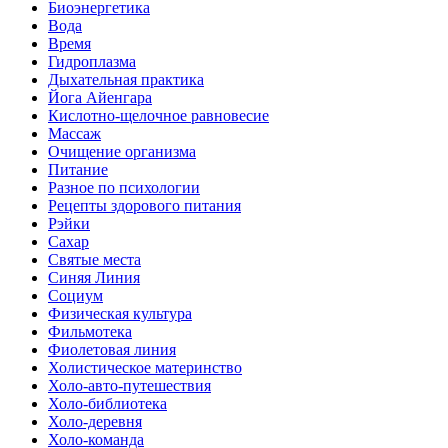
Биоэнергетика
Вода
Время
Гидроплазма
Дыхательная практика
Йога Айенгара
Кислотно-щелочное равновесие
Массаж
Очищение организма
Питание
Разное по психологии
Рецепты здорового питания
Рэйки
Сахар
Святые места
Синяя Линия
Социум
Физическая культура
Фильмотека
Фиолетовая линия
Холистическое материнство
Холо-авто-путешествия
Холо-библиотека
Холо-деревня
Холо-команда