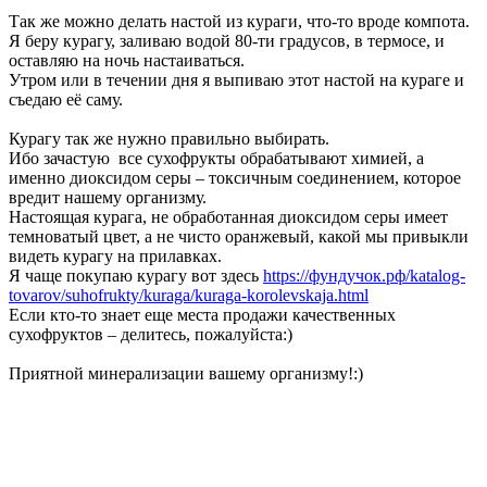
Так же можно делать настой из кураги, что-то вроде компота.
Я беру курагу, заливаю водой 80-ти градусов, в термосе, и
оставляю на ночь настаиваться.
Утром или в течении дня я выпиваю этот настой на кураге и
съедаю её саму.
Курагу так же нужно правильно выбирать.
Ибо зачастую все сухофрукты обрабатывают химией, а
именно диоксидом серы – токсичным соединением, которое
вредит нашему организму.
Настоящая курага, не обработанная диоксидом серы имеет
темноватый цвет, а не чисто оранжевый, какой мы привыкли
видеть курагу на прилавках.
Я чаще покупаю курагу вот здесь
https://фундучок.рф/katalog-
tovarov/suhofrukty/kuraga/kuraga-korolevskaja.html
Если кто-то знает еще места продажи качественных
сухофруктов – делитесь, пожалуйста:)
Приятной минерализации вашему организму!:)