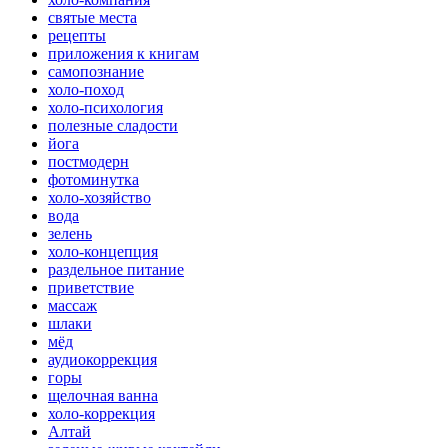
святые места
рецепты
приложения к книгам
самопознание
холо-поход
холо-психология
полезные сладости
йога
постмодерн
фотоминутка
холо-хозяйство
вода
зелень
холо-концепция
раздельное питание
приветствие
массаж
шлаки
мёд
аудиокоррекция
горы
щелочная ванна
холо-коррекция
Алтай