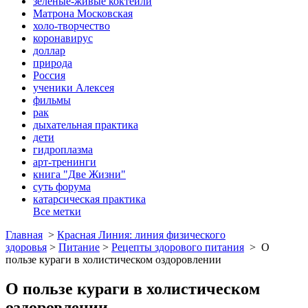
зеленые-живые коктейли
Матрона Московская
холо-творчество
коронавирус
доллар
природа
Россия
ученики Алексея
фильмы
рак
дыхательная практика
дети
гидроплазма
арт-тренинги
книга "Две Жизни"
суть форума
катарсическая практика
Все метки
Главная
>
Красная Линия: линия физического
здоровья
>
Питание
>
Рецепты здорового питания
>
О
пользе кураги в холистическом оздоровлении
О пользе кураги в холистическом
оздоровлении