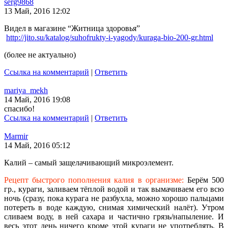
serg9868
13 Май, 2016 12:02
Видел в магазине “Житница здоровья”
http://jito.su/katalog/suhofrukty-i-yagody/kuraga-bio-200-gr.html
(более не актуально)
Ссылка на комментарий
|
Ответить
mariya_mekh
14 Май, 2016 19:08
спасибо!
Ссылка на комментарий
|
Ответить
Marmir
14 Май, 2016 05:12
Калий – самый защелачивающий микроэлемент.
Рецепт быстрого пополнения калия в организме:
Берём 500
гр., кураги, заливаем тёплой водой и так вымачиваем его всю
ночь (сразу, пока курага не разбухла, можно хорошо пальцами
потереть в воде каждую, снимая химический налёт). Утром
сливаем воду, в ней сахара и частично грязь/напыление. И
весь этот день ничего кроме этой кураги не употреблять. В