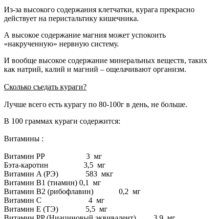
Из-за высокого содержания клетчатки, курага прекрасно
действует на перистальтику кишечника.
А высокое содержание магния может успокоить
«накрученную» нервную систему.
И вообще высокое содержание минеральных веществ, таких
как натрий, калий и магний – ощелачивают организм.
Сколько съедать кураги?
Лучше всего есть курагу по 80-100г в день, не больше.
В 100 граммах кураги содержится:
Витамины :
Витамин PP 3 мг
Бэта-каротин 3,5 мг
Витамин A (РЭ) 583 мкг
Витамин B1 (тиамин) 0,1 мг
Витамин B2 (рибофлавин) 0,2 мг
Витамин C 4 мг
Витамин E (ТЭ) 5,5 мг
Витамин PP (Ниациновый эквивалент) 3,9 мг