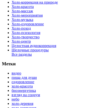
Холо-коррекция на природе
Холо-красота
Холо-массаж
Холо-мероприятия
Холо-музыка
Холо-оздоровление
Холо-поход
Холо-психология
Холо-творчество
Холо-центр
Целостная аудиокоррекция
Щелочные процедуры
Все разделы
Метки
видео
пища для души
оздоровление
холо-красота
биоэнергетика
взгляд на социум
небо
холо-деревня
холо-компания