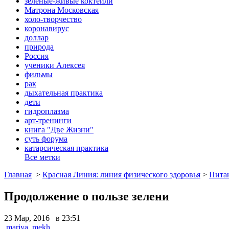
зеленые-живые коктейли
Матрона Московская
холо-творчество
коронавирус
доллар
природа
Россия
ученики Алексея
фильмы
рак
дыхательная практика
дети
гидроплазма
арт-тренинги
книга "Две Жизни"
суть форума
катарсическая практика
Все метки
Главная
>
Красная Линия: линия физического здоровья
>
Пита
Продолжение о пользе зелени
23 Мар, 2016 в 23:51
mariya_mekh