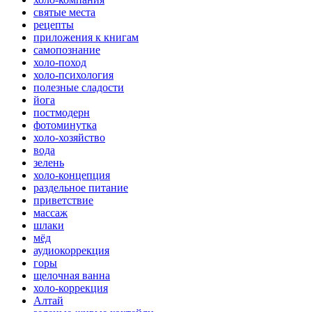
святые места
рецепты
приложения к книгам
самопознание
холо-поход
холо-психология
полезные сладости
йога
постмодерн
фотоминутка
холо-хозяйство
вода
зелень
холо-концепция
раздельное питание
приветствие
массаж
шлаки
мёд
аудиокоррекция
горы
щелочная ванна
холо-коррекция
Алтай