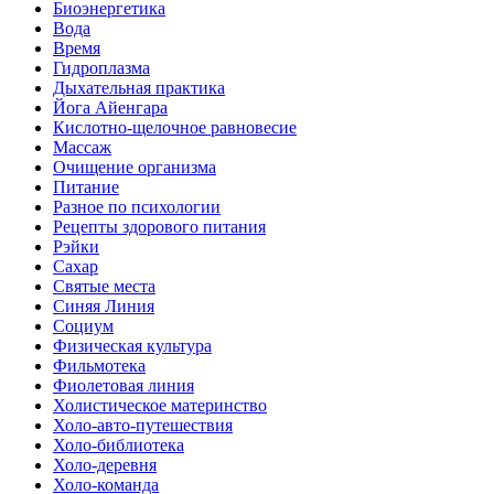
Биоэнергетика
Вода
Время
Гидроплазма
Дыхательная практика
Йога Айенгара
Кислотно-щелочное равновесие
Массаж
Очищение организма
Питание
Разное по психологии
Рецепты здорового питания
Рэйки
Сахар
Святые места
Синяя Линия
Социум
Физическая культура
Фильмотека
Фиолетовая линия
Холистическое материнство
Холо-авто-путешествия
Холо-библиотека
Холо-деревня
Холо-команда