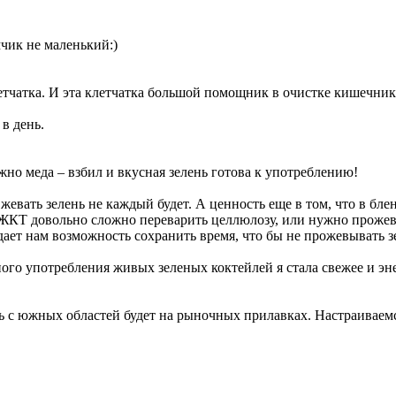
чик не маленький:)
етчатка. И эта клетчатка большой помощник в очистке кишечник
в день.
ожно меда – взбил и вкусная зелень готова к употреблению!
к жевать зелень не каждый будет. А ценность еще в том, что в бл
ЖКТ довольно сложно переварить целлюлозу, или нужно прожеват
ает нам возможность сохранить время, что бы не прожевывать зел
ного употребления живых зеленых коктейлей я стала свежее и э
ень с южных областей будет на рыночных прилавках. Настраиваемс