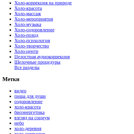
Холо-коррекция на природе
Холо-красота
Холо-массаж
Холо-мероприятия
Холо-музыка
Холо-оздоровление
Холо-поход
Холо-психология
Холо-творчество
Холо-центр
Целостная аудиокоррекция
Щелочные процедуры
Все разделы
Метки
видео
пища для души
оздоровление
холо-красота
биоэнергетика
взгляд на социум
небо
холо-деревня
холо-компания