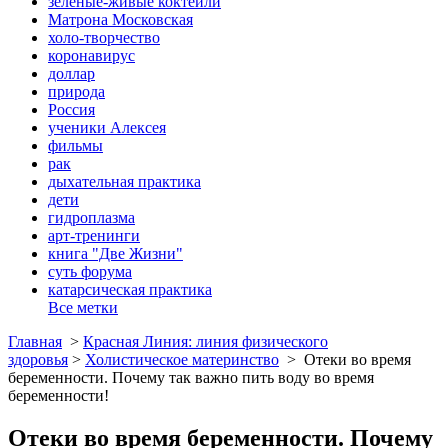
зеленые-живые коктейли
Матрона Московская
холо-творчество
коронавирус
доллар
природа
Россия
ученики Алексея
фильмы
рак
дыхательная практика
дети
гидроплазма
арт-тренинги
книга "Две Жизни"
суть форума
катарсическая практика
Все метки
Главная
>
Красная Линия: линия физического
здоровья
>
Холистическое материнство
>
Отеки во время
беременности. Почему так важно пить воду во время
беременности!
Отеки во время беременности. Почему