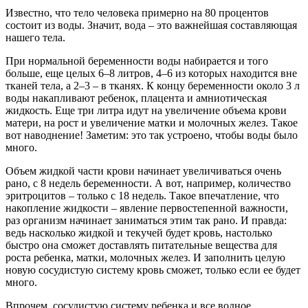
Известно, что тело человека примерно на 80 процентов
состоит из воды. Значит, вода – это важнейшая составляющая
нашего тела.
При нормальной беременности воды набирается и того
больше, еще целых 6–8 литров, 4–6 из которых находится вне
тканей тела, а 2–3 – в тканях. К концу беременности около 3 л
воды накапливают ребенок, плацента и амниотическая
жидкость. Еще три литра идут на увеличение объема крови
матери, на рост и увеличение матки и молочных желез. Такое
вот наводнение! Заметим: это так устроено, чтобы воды было
много.
Объем жидкой части крови начинает увеличиваться очень
рано, с 8 недель беременности. А вот, например, количество
эритроцитов – только с 18 недель. Такое впечатление, что
накопление жидкости – явление первостепенной важности,
раз организм начинает заниматься этим так рано. И правда:
ведь насколько жидкой и текучей будет кровь, настолько
быстро она сможет доставлять питательные вещества для
роста ребенка, матки, молочных желез. И заполнить целую
новую сосудистую систему кровь сможет, только если ее будет
много.
Впрочем, сосудистую систему ребенка и все водное