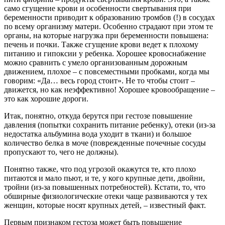
само сгущение крови и особенности свертывания при
беременности приводит к образованию тромбов (!) в сосудах
по всему организму матери. Особенно страдают при этом те
органы, на которые нагрузка при беременности повышена:
печень и почки. Также сгущение крови ведет к плохому
питанию и гипоксии у ребенка. Хорошее кровоснабжение
можно сравнить с умело организованным дорожным
движением, плохое – с повсеместными пробками, когда мы
говорим: «Да… весь город стоит». Не то чтобы стоит –
движется, но как неэффективно! Хорошее кровообращение –
это как хорошие дороги.
Итак, понятно, откуда берутся при гестозе повышение
давления (попытки сохранить питание ребенку), отеки (из-за
недостатка альбумина вода уходит в ткани) и большое
количество белка в моче (поврежденные почечные сосуды
пропускают то, чего не должны).
Понятно также, что под угрозой окажутся те, кто плохо
питаются и мало пьют, и те, у кого крупные дети, двойни,
тройни (из-за повышенных потребностей). Кстати, то, что
обширные физиологические отеки чаще развиваются у тех
женщин, которые носят крупных детей, – известный факт.
Первым признаком гестоза может быть повышение