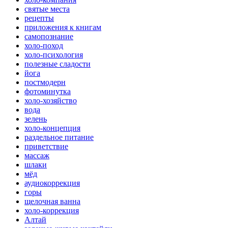
святые места
рецепты
приложения к книгам
самопознание
холо-поход
холо-психология
полезные сладости
йога
постмодерн
фотоминутка
холо-хозяйство
вода
зелень
холо-концепция
раздельное питание
приветствие
массаж
шлаки
мёд
аудиокоррекция
горы
щелочная ванна
холо-коррекция
Алтай