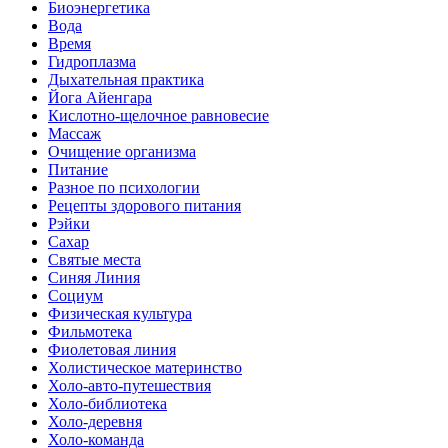
Биоэнергетика
Вода
Время
Гидроплазма
Дыхательная практика
Йога Айенгара
Кислотно-щелочное равновесие
Массаж
Очищение организма
Питание
Разное по психологии
Рецепты здорового питания
Рэйки
Сахар
Святые места
Синяя Линия
Социум
Физическая культура
Фильмотека
Фиолетовая линия
Холистическое материнство
Холо-авто-путешествия
Холо-библиотека
Холо-деревня
Холо-команда