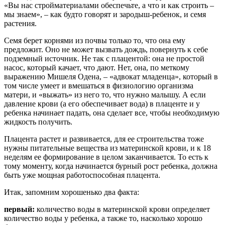
«Вы нас стройматериалами обеспечьте, а что и как строить –
мы знаем», – как будто говорят и зародыш-ребенок, и семя
растения.
Семя берет корнями из почвы только то, что она ему
предложит. Оно не может вызвать дождь, повернуть к себе
подземный источник. Не так с плацентой: она не простой
насос, который качает, что дают. Нет, она, по меткому
выражению Мишеля Одена, – «адвокат младенца», который в
том числе умеет и вмешаться в физиологию организма
матери, и «выжать» из него то, что нужно малышу. А если
давление крови (а его обеспечивает вода) в плаценте и у
ребенка начинает падать, она сделает все, чтобы необходимую
жидкость получить.
Плацента растет и развивается, для ее строительства тоже
нужны питательные вещества из материнской крови, и к 18
неделям ее формирование в целом заканчивается. То есть к
тому моменту, когда начинается бурный рост ребенка, должна
быть уже мощная работоспособная плацента.
Итак, запомним хорошенько два факта:
первый:
количество воды в материнской крови определяет
количество воды у ребенка, а также то, насколько хорошо