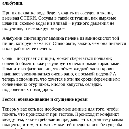
альбумин
.
При их нехватке вода будет уходить из сосудов в ткани,
вызывая ОТЕКИ. Сосуды в такой ситуации, как дырявые
шланги: сколько воды ни вливай – нужного давления не
получишь, и все вокруг мокрое.
Альбумин синтезирует мамина печень из аминокислот той
пищи, которую мама ест. Стало быть, важно, чем она питается
и как работает ее печень.
Соль – поступает с пищей, может сберегаться почками;
солевой обмен также регулируется некоторыми гормонами.
Помните из физиологии, что объем жидкой части крови
начинает увеличиваться очень рано, с восьмой недели? А
теперь вспомните, что хочется в эти же сроки беременным:
солененьких огурчиков, кислой капусты, селедки,
подсоленных помидоров.
Гестоз: обезвоживание и сгущение крови
Теперь у вас есть все необходимые данные для того, чтобы
понять, что происходит при гестозе. Происходит конфликт
между тем, какие требования предъявляет к организму мамы
плацента, и тем, что мать может ей предоставить без ущерба