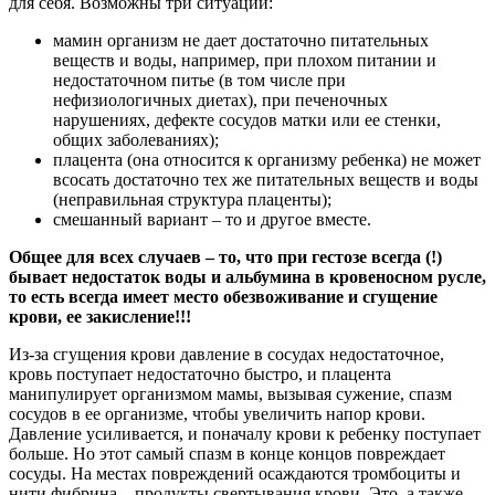
для себя. Возможны три ситуации:
мамин организм не дает достаточно питательных
веществ и воды, например, при плохом питании и
недостаточном питье (в том числе при
нефизиологичных диетах), при печеночных
нарушениях, дефекте сосудов матки или ее стенки,
общих заболеваниях);
плацента (она относится к организму ребенка) не может
всосать достаточно тех же питательных веществ и воды
(неправильная структура плаценты);
смешанный вариант – то и другое вместе.
Общее для всех случаев – то, что при гестозе всегда (!)
бывает недостаток воды и альбумина в кровеносном русле,
то есть всегда имеет место обезвоживание и сгущение
крови, ее закисление!!!
Из-за сгущения крови давление в сосудах недостаточное,
кровь поступает недостаточно быстро, и плацента
манипулирует организмом мамы, вызывая сужение, спазм
сосудов в ее организме, чтобы увеличить напор крови.
Давление усиливается, и поначалу крови к ребенку поступает
больше. Но этот самый спазм в конце концов повреждает
сосуды. На местах повреждений осаждаются тромбоциты и
нити фибрина – продукты свертывания крови. Это, а также