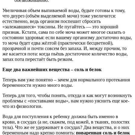
обезвоживанию.
Увеличивая объем выпиваемой воды, будьте готовы к тому,
что диурез (объём выделяемой мочи) тоже увеличится:
естественно, ведь организм поспешит сбросить
«залежавшиеся» токсины. Не пугайтесь — это хороший
признак. Кстати, сама по себе моча может многое сказать о
состоянии здоровья: если вашему организму достаточно воды,
то моча будет едва жёлтой (практически бесцветной),
прозрачной и почти совсем без запаха. И, между прочим, то
же касается пота: когда пьёшь достаточное количество воды,
запах пота перестаёт быть резким.
Еще два важнейших вещества – соль и белок
Теперь вам уже понятно – зачем для нормального протекания
беременности нужно много воды.
Теперь для того, чтобы понять, откуда и как могут возникнуть
проблемы с «поставками воды», нам нужно уяснить еще кое-
что из физиологии.
Вода для поступления к ребенку должна быть именно в
крови, в сосудах (а не, скажем, под кожей, в тканях, полостях
тела). Что же ее удерживает в сосудах? Два вещества, и о них
беременным надо крепко помнить:
поваренная соль и белок