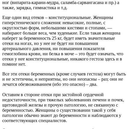
ног (випарита-карани-мудра, саламба-сарвангасана и пр.) а
также, зарядка, гимнастика и т.д.
Еще один вид отеков – конституциональные. Женщины
гиперстенического сложения: невысокие, полные, с
округлостью форм, небольшими кистями и стопами, —
набирают больше веса, чем худенькие. Если такая женщина
наберет за беременность 25 кг, будет иметь значительные
отеки на ногах, но у нее не будет ни повышения
артериального давления, ни повышения показателя
гемоглобина крови, ни белка в моче – это будет означать, что
отеки у нее конституциональные, никакого гестоза здесь и в
помине нет.
Все эти отеки беременных (кроме случаев гестоза) могут быть
и не эстетичны, и неприятны, но они неопасны – раз; они не
лечатся обезвоживанием (ибо это опасно) – два.
Оставим в стороне отеки при застойной сердечной
недостаточности, при тяжелых заболеваниях печени и почек,
щитовидной железы и прочую патологию, не связанную с
беременностью. Женщины о существовании такой у себя
патологии обычно знают до беременности и наблюдаются у
соответствующих специалистов.