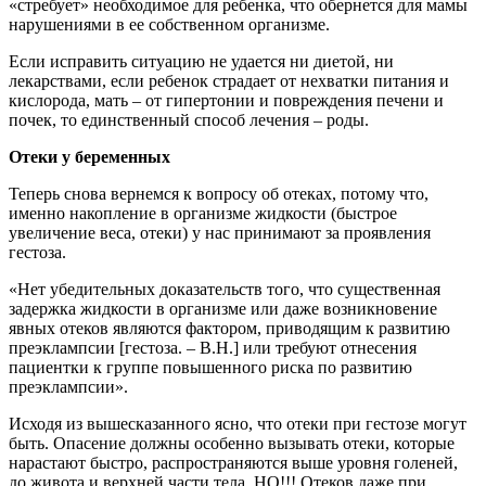
«стребует» необходимое для ребенка, что обернется для мамы
нарушениями в ее собственном организме.
Если исправить ситуацию не удается ни диетой, ни
лекарствами, если ребенок страдает от нехватки питания и
кислорода, мать – от гипертонии и повреждения печени и
почек, то единственный способ лечения – роды.
Отеки у беременных
Теперь снова вернемся к вопросу об отеках, потому что,
именно накопление в организме жидкости (быстрое
увеличение веса, отеки) у нас принимают за проявления
гестоза.
«Нет убедительных доказательств того, что существенная
задержка жидкости в организме или даже возникновение
явных отеков являются фактором, приводящим к развитию
преэклампсии [гестоза. – В.Н.] или требуют отнесения
пациентки к группе повышенного риска по развитию
преэклампсии».
Исходя из вышесказанного ясно, что отеки при гестозе могут
быть. Опасение должны особенно вызывать отеки, которые
нарастают быстро, распространяются выше уровня голеней,
до живота и верхней части тела. НО!!! Отеков даже при