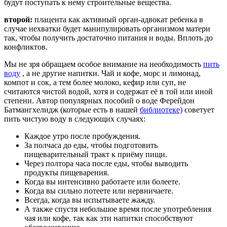
будут поступать к нему строительные вещества.
второй:
плацента как активный орган-адвокат ребенка в
случае нехватки будет манипулировать организмом матери
так, чтобы получить достаточно питания и воды. Вплоть до
конфликтов.
Мы не зря обращаем особое внимание на необходимость
пить
воду
, а не другие напитки. Чай и кофе, морс и лимонад,
компот и сок, а тем более молоко, кефир или суп, не
считаются чистой водой, хотя и содержат её в той или иной
степени. Автор популярных пособий о воде Ферейдон
Батмангхелидж (которые есть в нашей
библиотеке)
советует
пить чистую воду в следующих случаях:
Каждое утро после пробуждения.
За полчаса до еды, чтобы подготовить
пищеварительный тракт к приёму пищи.
Через полтора часа после еды, чтобы выводить
продукты пищеварения.
Когда вы интенсивно работаете или болеете.
Когда вы сильно потеете или нервничаете.
Всегда, когда вы испытываете жажду.
А также спустя небольшое время после употребления
чая или кофе, так как эти напитки способствуют