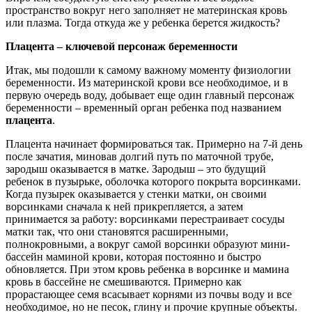
пространство вокруг него заполняет не материнская кровь
или плазма. Тогда откуда же у ребенка берется жидкость?
Плацента – ключевой персонаж беременности
Итак, мы подошли к самому важному моменту физиологии
беременности. Из материнской крови все необходимое, и в
первую очередь воду, добывает еще один главный персонаж
беременности – временный орган ребенка под названием
плацента
.
Плацента начинает формироваться так. Примерно на 7-й день
после зачатия, миновав долгий путь по маточной трубе,
зародыш оказывается в матке. Зародыш – это будущий
ребенок в пузырьке, оболочка которого покрыта ворсинками.
Когда пузырек оказывается у стенки матки, он своими
ворсинками сначала к ней прикрепляется, а затем
принимается за работу: ворсинками перестраивает сосуды
матки так, что они становятся расширенными,
полнокровными, а вокруг самой ворсинки образуют мини-
бассейн маминой крови, которая постоянно и быстро
обновляется. При этом кровь ребенка в ворсинке и мамина
кровь в бассейне не смешиваются. Примерно как
прорастающее семя всасывает корнями из почвы воду и все
необходимое, но не песок, глину и прочие крупные объекты.