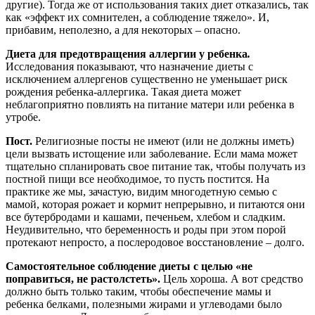
другие). Тогда же от использования таких диет отказались, так
как «эффект их сомнителен, а соблюдение тяжело». И,
прибавим, неполезно, а для некоторых – опасно.
Диета для предотвращения аллергии у ребенка
.
Исследования показывают, что назначение диеты с
исключением аллергенов существенно не уменьшает риск
рождения ребенка-аллергика. Такая диета может
неблагоприятно повлиять на питание матери или ребенка в
утробе.
Пост.
Религиозные посты не имеют (или не должны иметь)
цели вызвать истощение или заболевание. Если мама может
тщательно спланировать свое питание так, чтобы получать из
постной пищи все необходимое, то пусть постится. На
практике же мы, зачастую, видим многодетную семью с
мамой, которая рожает и кормит непрерывно, и питаются они
все бутербродами и кашами, печеньем, хлебом и сладким.
Неудивительно, что беременность и роды при этом порой
протекают непросто, а послеродовое восстановление – долго.
Самостоятельное соблюдение диеты с целью «не
поправиться, не растолстеть».
Цель хороша. А вот средство
должно быть только таким, чтобы обеспечение мамы и
ребенка белками, полезными жирами и углеводами было