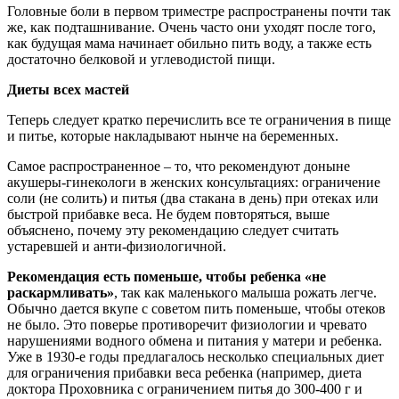
Головные боли в первом триместре распространены почти так
же, как подташнивание. Очень часто они уходят после того,
как будущая мама начинает обильно пить воду, а также есть
достаточно белковой и углеводистой пищи.
Диеты всех мастей
Теперь следует кратко перечислить все те ограничения в пище
и питье, которые накладывают нынче на беременных.
Самое распространенное – то, что рекомендуют доныне
акушеры-гинекологи в женских консультациях: ограничение
соли (не солить) и питья (два стакана в день) при отеках или
быстрой прибавке веса. Не будем повторяться, выше
объяснено, почему эту рекомендацию следует считать
устаревшей и анти-физиологичной.
Рекомендация есть поменьше, чтобы ребенка «не
раскармливать»
, так как маленького малыша рожать легче.
Обычно дается вкупе с советом пить поменьше, чтобы отеков
не было. Это поверье противоречит физиологии и чревато
нарушениями водного обмена и питания у матери и ребенка.
Уже в 1930-е годы предлагалось несколько специальных диет
для ограничения прибавки веса ребенка (например, диета
доктора Проховника с ограничением питья до 300-400 г и