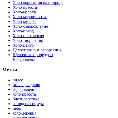
Холо-коррекция на природе
Холо-красота
Холо-массаж
Холо-мероприятия
Холо-музыка
Холо-оздоровление
Холо-поход
Холо-психология
Холо-творчество
Холо-центр
Целостная аудиокоррекция
Щелочные процедуры
Все разделы
Метки
видео
пища для души
оздоровление
холо-красота
биоэнергетика
взгляд на социум
небо
холо-деревня
холо-компания