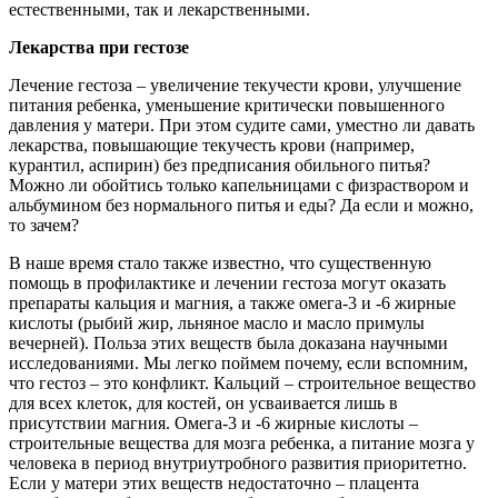
естественными, так и лекарственными.
Лекарства при гестозе
Лечение гестоза – увеличение текучести крови, улучшение
питания ребенка, уменьшение критически повышенного
давления у матери. При этом судите сами, уместно ли давать
лекарства, повышающие текучесть крови (например,
курантил, аспирин) без предписания обильного питья?
Можно ли обойтись только капельницами с физраствором и
альбумином без нормального питья и еды? Да если и можно,
то зачем?
В наше время стало также известно, что существенную
помощь в профилактике и лечении гестоза могут оказать
препараты кальция и магния, а также омега-3 и -6 жирные
кислоты (рыбий жир, льняное масло и масло примулы
вечерней). Польза этих веществ была доказана научными
исследованиями. Мы легко поймем почему, если вспомним,
что гестоз – это конфликт. Кальций – строительное вещество
для всех клеток, для костей, он усваивается лишь в
присутствии магния. Омега-3 и -6 жирные кислоты –
строительные вещества для мозга ребенка, а питание мозга у
человека в период внутриутробного развития приоритетно.
Если у матери этих веществ недостаточно – плацента