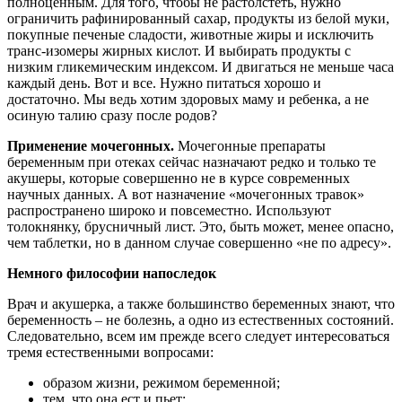
полноценным. Для того, чтобы не растолстеть, нужно
ограничить рафинированный сахар, продукты из белой муки,
покупные печеные сладости, животные жиры и исключить
транс-изомеры жирных кислот. И выбирать продукты с
низким гликемическим индексом. И двигаться не меньше часа
каждый день. Вот и все. Нужно питаться хорошо и
достаточно. Мы ведь хотим здоровых маму и ребенка, а не
осиную талию сразу после родов?
Применение мочегонных.
Мочегонные препараты
беременным при отеках сейчас назначают редко и только те
акушеры, которые совершенно не в курсе современных
научных данных. А вот назначение «мочегонных травок»
распространено широко и повсеместно. Используют
толокнянку, брусничный лист. Это, быть может, менее опасно,
чем таблетки, но в данном случае совершенно «не по адресу».
Немного философии напоследок
Врач и акушерка, а также большинство беременных знают, что
беременность – не болезнь, а одно из естественных состояний.
Следовательно, всем им прежде всего следует интересоваться
тремя естественными вопросами:
образом жизни, режимом беременной;
тем, что она ест и пьет;