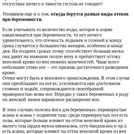
отсутствие ничего о тяжести гестоза не говорит!
Упомянем еще и о том,
откуда берутся разные виды отеков
при беременности.
Если учитывать то количество воды, которое в норме
накапливается при беременности, то нет ничего
удивительного, что отечность лодыжек и голеней к концу
срока случается у большинства женщин, особенно в конце
дня. На поздних сроках этому способствует большая матка:
она давит на нижнюю полую вену и препятствует оттоку
венозной крови из вен нижних конечностей. Чаще всего
небольшие отеки ног – это признак достаточного разведения
крови.
Отеки могут быть и венозного происхождения. В этом случае
они преобладают на ногах, усиливаются при длительном
стоянии и ходьбе, сопровождаются своеобразной
мраморностью кожи ног. Нередко у таких беременных в роду
по женской линии варикозное расширение вен.
В этих случаях полезна йога для беременных: перевернутые
асаны и асаны с поднятим таза: среди перевернутых поз есть
позы, которые больше влияют на отток венозной крови из
малого таза (ардха-мукха-шванасана, сету-бандхасана и пр.);
есть асаны, которые влияют на отток венозной крови из вен