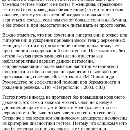
тяжелом гестозе может и не быть! У женщины, страдающей
гестозом (то есть заведомо обезвоженной) отсутствие отеков
опаснее, потому что из отечной жидкости вода может
вернуться в сосуды, если там станет больше соли и альбумина,
а без отеков и при недостаточном питье взять ее просто негде.
Важно отметить, что при сочетании гипертензии и отеков или
гипертензии и ускорения прибавки массы тела у беременных
женщин, частота внутриматочной гибели плода ниже, чем
при наличии изолированной гипертензии. Преэклампсия без
отеков («сухая преэклампсия») давно известна как
неблагоприятный вариант данной патологии,
сопровождающийся более высокой частотой материнской
смертности и гибели плодов по сравнению с таковой при
преэклампсии, сочетавшейся с отеками. (М. Энкин и др.
Руководство по эффективной помощи при беременности и
рождении ребенка, СПб, «Петрополис», 2003, с.81)
Гестоз почти никогда не протекает без повышения кровяного
давления, это самый важный момент. Обычно к нему в
дополнение присутствует и белок в моче (количество его
переменно: то больше, то меньше, то он есть, то его нет).
Отеки же в современном клиническом акушерстве исключены
из критериев диагностики гестоза. Потому что слишком часто
при беременности они случаются, а их наличие или