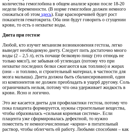
количества гемоглобина в общем анализе крови после 18-20
недели беременности. (В норме гемоглобин должен немного
снижаться об этом
здесь
). Еще красноречивей будет рост
показателя гематокрита. Оба они будут говорить о сгущении
крови, то есть о нехватке воды.
Диета при гестозе
Любой, кто изучит механизм возникновения гестоза, легко
выведет необходимую диету. Следует пить достаточно много
воды (2 – 2,5 л), есть почаще белковую пищу (это отнюдь не
только мясо!), не забывая об углеводах (потому что при
нехватке последних белки сжигаются как топливо) и жирах
(они – и топливо, и строительный материал, в частности для
мозга малыша). Диета должна быть сбалансированной, один
из компонентов не должен преобладать в ущерб другому. Соль
ограничивать нельзя, потому что она удерживает жидкость в
крови. Ясно и логично.
Это же касается диеты для профилактики гестоза, потому что
пока плацента формируется, нужны строительные вещества,
чтобы образовалась «сильная корневая система». Если
плацента уже сформировалась дефектной, то нужно
поместить те немногочисленные «корни» в питательный
раствор, чтобы облегчить ей работу. Любыми способами – как