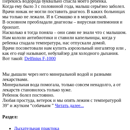
Перекись водорода буквально спасла моего ребенка.
Когда ему было 3 с половиной года, малыш серьёзно заболел.
Врачи никак не могли поставить диагноз. В каких больницах
мы только не лежали. И в Семашко и в морозовской.
В основном преобладали диагнозы – вирусная пневмония и
бронхит.
Насколько я тогда поняла – они сами не знали что с малышом.
Нам кололи антибиотики и ставили капельницы, когда у
ребенка спадала температура, нас отпускали домой.
Врачи посоветовали нам купить аэрозольный ингалятор или ,
как его ещё называют, небулайзер для холодного дыхания.
Вот такой:
Delfinius F-1000
Мы дышали через него минеральной водой и разными
лекарствами.
Минеральная вода помогала, только совсем ненадолго, а от
лекарств становилось только хуже.
Ребенок болел постоянно.
Любая простуда, ветерок и мы опять лежим с температурой
39° и жутким “собачьим ”
Читать далее...
Раздел:
Дыхательная практика