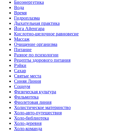
Биоэнергетика
Вода
Время
Гидроплазма
Дыхательная практика
Йога Айенгара
Кислотно-щелочное равновесие
Массаж
Очищение организма
Питание
Разное по психологии
Рецепты здорового питания
Рэйки
Сахар
Святые места
Синяя Линия
Социум
Физическая культура
Фильмотека
Фиолетовая линия
Холистическое материнство
Холо-авто-путешествия
Холо-библиотека
Холо-деревня
Холо-команда