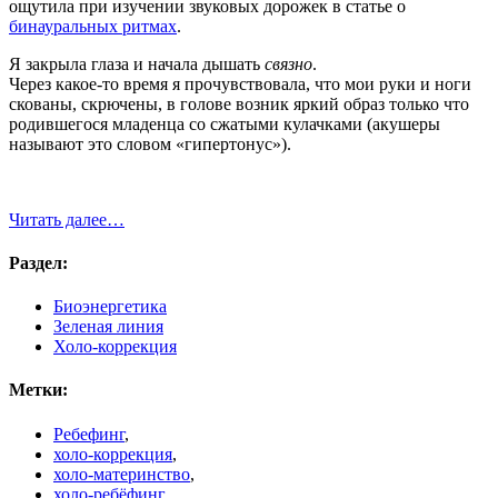
ощутила при изучении звуковых дорожек в статье о
бинауральных ритмах
.
Я закрыла глаза и начала дышать
связно
.
Через какое-то время я прочувствовала, что мои руки и ноги
скованы, скрючены, в голове возник яркий образ только что
родившегося младенца со сжатыми кулачками (акушеры
называют это словом «гипертонус»).
Читать далее…
Раздел:
Биоэнергетика
Зеленая линия
Холо-коррекция
Метки:
Ребефинг
,
холо-коррекция
,
холо-материнство
,
холо-ребёфинг