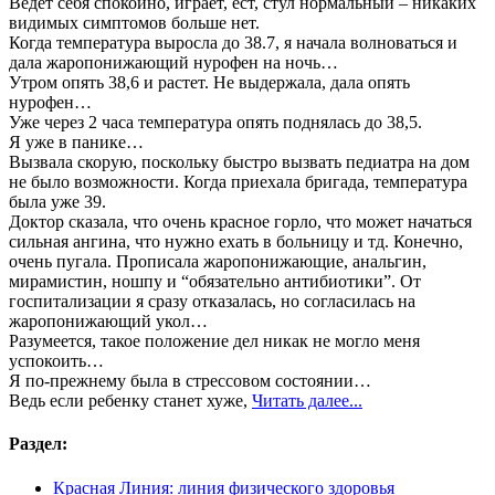
Ведет себя спокойно, играет, ест, стул нормальный – никаких
видимых симптомов больше нет.
Когда температура выросла до 38.7, я начала волноваться и
дала жаропонижающий нурофен на ночь…
Утром опять 38,6 и растет. Не выдержала, дала опять
нурофен…
Уже через 2 часа температура опять поднялась до 38,5.
Я уже в панике…
Вызвала скорую, поскольку быстро вызвать педиатра на дом
не было возможности. Когда приехала бригада, температура
была уже 39.
Доктор сказала, что очень красное горло, что может начаться
сильная ангина, что нужно ехать в больницу и тд. Конечно,
очень пугала. Прописала жаропонижающие, анальгин,
мирамистин, ношпу и “обязательно антибиотики”. От
госпитализации я сразу отказалась, но согласилась на
жаропонижающий укол…
Разумеется, такое положение дел никак не могло меня
успокоить…
Я по-прежнему была в стрессовом состоянии…
Ведь если ребенку станет хуже,
Читать далее...
Раздел:
Красная Линия: линия физического здоровья