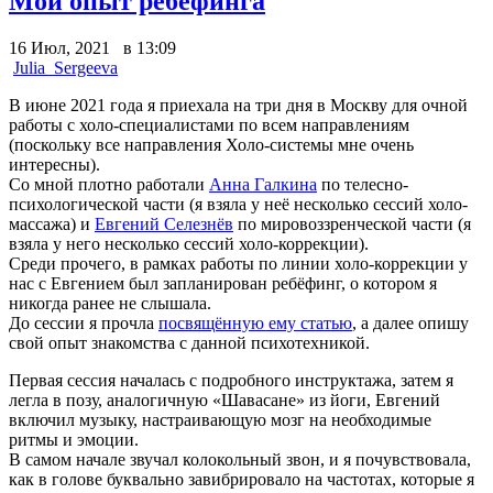
Мой опыт ребёфинга
16 Июл, 2021 в 13:09
Julia_Sergeeva
В июне 2021 года я приехала на три дня в Москву для очной
работы с холо-специалистами по всем направлениям
(поскольку все направления Холо-системы мне очень
интересны).
Со мной плотно работали
Анна Галкина
по телесно-
психологической части (я взяла у неё несколько сессий холо-
массажа) и
Евгений Селезнёв
по мировоззренческой части (я
взяла у него несколько сессий холо-коррекции).
Среди прочего, в рамках работы по линии холо-коррекции у
нас с Евгением был запланирован ребёфинг, о котором я
никогда ранее не слышала.
До сессии я прочла
посвящённую ему статью
, а далее опишу
свой опыт знакомства с данной психотехникой.
Первая сессия началась с подробного инструктажа, затем я
легла в позу, аналогичную «Шавасане» из йоги, Евгений
включил музыку, настраивающую мозг на необходимые
ритмы и эмоции.
В самом начале звучал колокольный звон, и я почувствовала,
как в голове буквально завибрировало на частотах, которые я