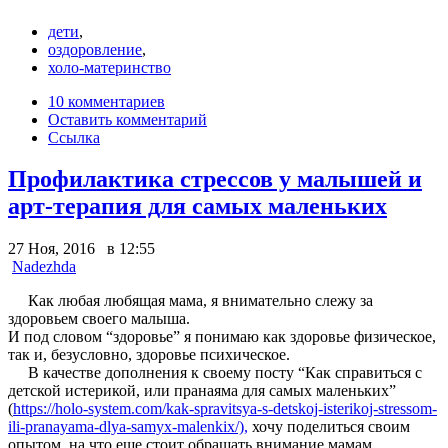
дети
,
оздоровление
,
холо-материнство
10 комментариев
Оставить комментарий
Ссылка
Профилактика стрессов у малышей и
арт-терапия для самых маленьких
27 Ноя, 2016 в 12:55
Nadezhda
Как любая любящая мама, я внимательно слежу за
здоровьем своего малыша.
И под словом “здоровье” я понимаю как здоровье физическое,
так и, безусловно, здоровье психическое.
В качестве дополнения к своему посту “Как справиться с
детской истерикой, или пранаяма для самых маленьких”
(
https://holo-system.com/kak-spravitsya-s-detskoj-isterikoj-stressom-
ili-pranayama-dlya-samyx-malenkix/),
хочу поделиться своим
опытом, на что еще стоит обращать внимание мамам