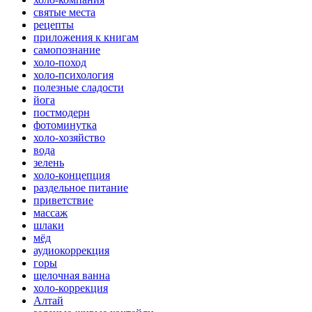
святые места
рецепты
приложения к книгам
самопознание
холо-поход
холо-психология
полезные сладости
йога
постмодерн
фотоминутка
холо-хозяйство
вода
зелень
холо-концепция
раздельное питание
приветствие
массаж
шлаки
мёд
аудиокоррекция
горы
щелочная ванна
холо-коррекция
Алтай