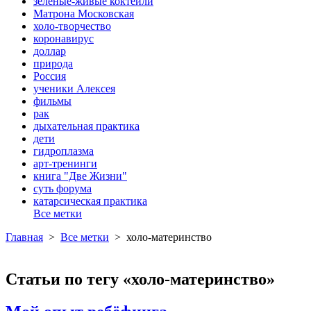
зеленые-живые коктейли
Матрона Московская
холо-творчество
коронавирус
доллар
природа
Россия
ученики Алексея
фильмы
рак
дыхательная практика
дети
гидроплазма
арт-тренинги
книга "Две Жизни"
суть форума
катарсическая практика
Все метки
Главная
>
Все метки
>
холо-материнство
Статьи по тегу «холо-материнство»