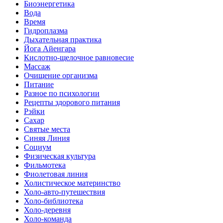
Биоэнергетика
Вода
Время
Гидроплазма
Дыхательная практика
Йога Айенгара
Кислотно-щелочное равновесие
Массаж
Очищение организма
Питание
Разное по психологии
Рецепты здорового питания
Рэйки
Сахар
Святые места
Синяя Линия
Социум
Физическая культура
Фильмотека
Фиолетовая линия
Холистическое материнство
Холо-авто-путешествия
Холо-библиотека
Холо-деревня
Холо-команда