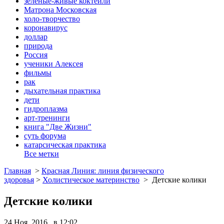
зеленые-живые коктейли
Матрона Московская
холо-творчество
коронавирус
доллар
природа
Россия
ученики Алексея
фильмы
рак
дыхательная практика
дети
гидроплазма
арт-тренинги
книга "Две Жизни"
суть форума
катарсическая практика
Все метки
Главная
>
Красная Линия: линия физического
здоровья
>
Холистическое материнство
>
Детские колики
Детские колики
24 Ноя, 2016 в 12:02