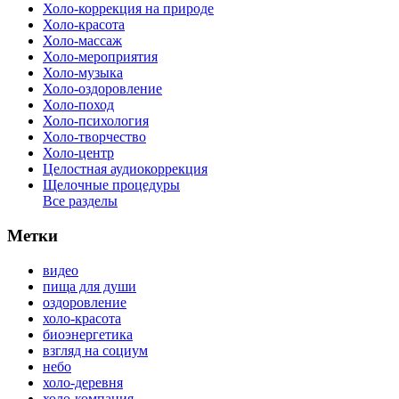
Холо-коррекция на природе
Холо-красота
Холо-массаж
Холо-мероприятия
Холо-музыка
Холо-оздоровление
Холо-поход
Холо-психология
Холо-творчество
Холо-центр
Целостная аудиокоррекция
Щелочные процедуры
Все разделы
Метки
видео
пища для души
оздоровление
холо-красота
биоэнергетика
взгляд на социум
небо
холо-деревня
холо-компания