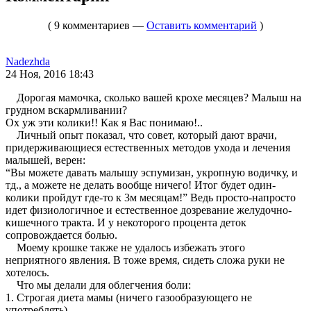
( 9 комментариев —
Оставить комментарий
)
Nadezhda
24 Ноя, 2016 18:43
Дорогая мамочка, сколько вашей крохе месяцев? Малыш на
грудном вскармливании?
Ох уж эти колики!! Как я Вас понимаю!..
Личный опыт показал, что совет, который дают врачи,
придерживающиеся естественных методов ухода и лечения
малышей, верен:
“Вы можете давать малышу эспумизан, укропную водичку, и
тд., а можете не делать вообще ничего! Итог будет один-
колики пройдут где-то к 3м месяцам!” Ведь просто-напросто
идет физиологичное и естественное дозревание желудочно-
кишечного тракта. И у некоторого процента деток
сопровождается болью.
Моему крошке также не удалось избежать этого
неприятного явления. В тоже время, сидеть сложа руки не
хотелось.
Что мы делали для облегчения боли:
1. Строгая диета мамы (ничего газообразующего не
употреблять)