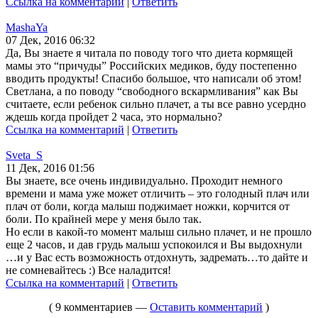
Ссылка на комментарий
|
Ответить
MashaYa
07 Дек, 2016 06:32
Да, Вы знаете я читала по поводу того что диета кормящей
мамы это “причуды” Российских медиков, буду постепенно
вводить продукты! Спасибо большое, что написали об этом!
Светлана, а по поводу “свободного вскармливания” как Вы
считаете, если ребенок сильно плачет, а ты все равно усердно
ждешь когда пройдет 2 часа, это нормально?
Ссылка на комментарий
|
Ответить
Sveta_S
11 Дек, 2016 01:56
Вы знаете, все очень индивидуально. Проходит немного
времени и мама уже может отличить – это голодный плач или
плач от боли, когда малыш поджимает ножки, корчится от
боли. По крайней мере у меня было так.
Но если в какой-то момент малыш сильно плачет, и не прошло
еще 2 часов, и дав грудь малыш успокоился и Вы выдохнули
…и у Вас есть возможность отдохнуть, задремать…то дайте и
не сомневайтесь :) Все наладится!
Ссылка на комментарий
|
Ответить
( 9 комментариев —
Оставить комментарий
)