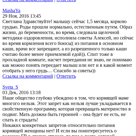
MashaYa
29 Ноя, 2016 13:45
Светлана Здравствуйте! малышу сейчас 1,5 месяца, кормлю
грудью. Роды прошли нормально, естественным путем. Образ
жизни, до беременности, во время, следовала щелочной
методики оздоровления, исполняла советы Алексей, но сейчас
во время кормления всего боюсь(( из питания в основном
каши, врачи все запрещают, а из разрешенного только каши
считаю более менее приемлемой едой)). Спит тоже в
прохладной комнате, насчет переедания не знаю, не понимаю
как можно понять переедает малыш или нет и в какой момент
отобрать у него грудь… Спасибо за советы))
Ссылка на комментарий
|
Ответить
Sveta_S
03 Дек, 2016 13:18
Наше общество глубоко убеждено в том, что кормящей маме
многого нельзя. Этот запрет как нельзя лучше укладывается в
свойственную программу, которая превращать материнство в
подвиг. Мать должна быть героиней – она будет не есть, не
спать и страдать!
Никаких конкретных запретов относительно питания
кормящей женщины нет! И если вы поинтересуетесь о