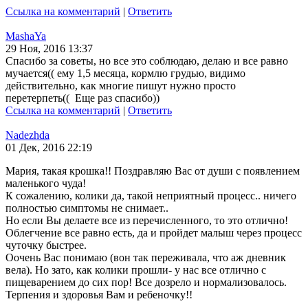
Ссылка на комментарий
|
Ответить
MashaYa
29 Ноя, 2016 13:37
Спасибо за советы, но все это соблюдаю, делаю и все равно
мучается(( ему 1,5 месяца, кормлю грудью, видимо
действительно, как многие пишут нужно просто
перетерпеть(( Еще раз спасибо))
Ссылка на комментарий
|
Ответить
Nadezhda
01 Дек, 2016 22:19
Мария, такая крошка!! Поздравляю Вас от души с появлением
маленького чуда!
К сожалению, колики да, такой неприятный процесс.. ничего
полностью симптомы не снимает..
Но если Вы делаете все из перечисленного, то это отлично!
Облегчение все равно есть, да и пройдет малыш через процесс
чуточку быстрее.
Оочень Вас понимаю (вон так переживала, что аж дневник
вела). Но зато, как колики прошли- у нас все отлично с
пищеварением до сих пор! Все дозрело и нормализовалось.
Терпения и здоровья Вам и ребеночку!!