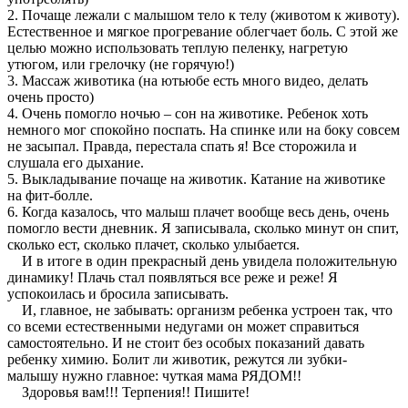
2. Почаще лежали с малышом тело к телу (животом к животу).
Естественное и мягкое прогревание облегчает боль. С этой же
целью можно использовать теплую пеленку, нагретую
утюгом, или грелочку (не горячую!)
3. Массаж животика (на ютьюбе есть много видео, делать
очень просто)
4. Очень помогло ночью – сон на животике. Ребенок хоть
немного мог спокойно поспать. На спинке или на боку совсем
не засыпал. Правда, перестала спать я! Все сторожила и
слушала его дыхание.
5. Выкладывание почаще на животик. Катание на животике
на фит-болле.
6. Когда казалось, что малыш плачет вообще весь день, очень
помогло вести дневник. Я записывала, сколько минут он спит,
сколько ест, сколько плачет, сколько улыбается.
И в итоге в один прекрасный день увидела положительную
динамику! Плачь стал появляться все реже и реже! Я
успокоилась и бросила записывать.
И, главное, не забывать: организм ребенка устроен так, что
со всеми естественными недугами он может справиться
самостоятельно. И не стоит без особых показаний давать
ребенку химию. Болит ли животик, режутся ли зубки-
малышу нужно главное: чуткая мама РЯДОМ!!
Здоровья вам!!! Терпения!! Пишите!