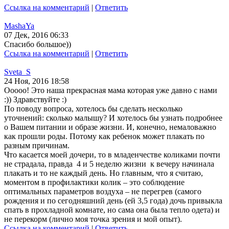
Ссылка на комментарий
|
Ответить
MashaYa
07 Дек, 2016 06:33
Спасибо большое))
Ссылка на комментарий
|
Ответить
Sveta_S
24 Ноя, 2016 18:58
Ооооо! Это наша прекрасная мама которая уже давно с нами
:)) Здравствуйте :)
По поводу вопроса, хотелось бы сделать несколько
уточнений: сколько малышу? И хотелось бы узнать подробнее
о Вашем питании и образе жизни. И, конечно, немаловажно
как прошли роды. Потому как ребенок может плакать по
разным причинам.
Что касается моей дочери, то в младенчестве коликами почти
не страдала, правда 4 и 5 неделю жизни к вечеру начинала
плакать и то не каждый день. Но главным, что я считаю,
моментом в профилактики колик – это соблюдение
оптимальных параметров воздуха – не перегрев (самого
рождения и по сегодняшний день (ей 3,5 года) дочь привыкла
спать в прохладной комнате, но сама она была тепло одета) и
не перекорм (лично моя точка зрения и мой опыт).
Ссылка на комментарий
|
Ответить