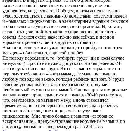
ведении ГВ в других странах, то там о диете, которой
назначают наши врачи слыхом не слыхивали, и очень
удивляются, когда узнают. В общем, в этом аспекте нужно
руководствоваться не какими-то домыслами, советами врачей
и «бывалых» окружающих, а элементарным здравым смыслом
и обязательно слушать свое тело, свой организм! И, кстати,
следовать щелочной методики оздоровления, исполнять
советы Алексея очень даже нужно как сейчас, в период
кормления ребенка, так и в других состояниях.
А колики, если уж им суждено быть, то пройдут после трех
месяцев – обязательно, с диетой или без.
По поводу переедания, то “отбирать грудь” ни в коем случае
не нужно :) Просто не нужно допускать, чтобы ребенок 24
часа в сутки висел на груди. Это называется кормление по
первому требованию – когда мама даёт малышу грудь по
любому поводу, не важно, голоден ребёнок или нет. У груди
ребёнок успокаивается, быстрее засыпает и получает
необходимый ему контакт с мамой. Однако при таком режиме
малыш может прикладываться к груди до 30-40 раз в сутки,
что, безусловно, изматывает маму, а ночь становится
временем одного непрерывного кормления, да и ребенку,
постоянное поглощение пищи, тоже не улучшает
пищеварение. Мне лично больше нравится «свободное
вскармливание», предусматривающее кормление малыша по
аппетиту, однако не чаще, чем один раз в 2-3 часа.