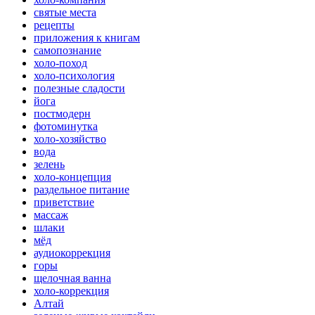
святые места
рецепты
приложения к книгам
самопознание
холо-поход
холо-психология
полезные сладости
йога
постмодерн
фотоминутка
холо-хозяйство
вода
зелень
холо-концепция
раздельное питание
приветствие
массаж
шлаки
мёд
аудиокоррекция
горы
щелочная ванна
холо-коррекция
Алтай