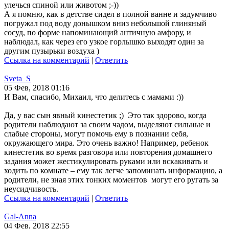
улечься спиной или животом ;-))
А я помню, как в детстве сидел в полной ванне и задумчиво
погружал под воду донышком вниз небольшой глиняный
сосуд, по форме напоминающий античную амфору, и
наблюдал, как через его узкое горлышко выходят один за
другим пузырьки воздуха )
Ссылка на комментарий
|
Ответить
Sveta_S
05 Фев, 2018 01:16
И Вам, спасибо, Михаил, что делитесь с мамами :))
Да, у вас сын явный кинестетик ;) Это так здорово, когда
родители наблюдают за своим чадом, выделяют сильные и
слабые стороны, могут помочь ему в познании себя,
окружающего мира. Это очень важно! Например, ребенок
кинестетик во время разговора или повторения домашнего
задания может жестикулировать руками или вскакивать и
ходить по комнате – ему так легче запоминать информацию, а
родители, не зная этих тонких моментов могут его ругать за
неусидчивость.
Ссылка на комментарий
|
Ответить
Gal-Anna
04 Фев, 2018 22:55