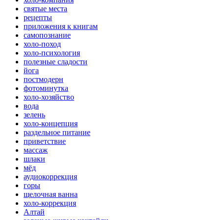
святые места
рецепты
приложения к книгам
самопознание
холо-поход
холо-психология
полезные сладости
йога
постмодерн
фотоминутка
холо-хозяйство
вода
зелень
холо-концепция
раздельное питание
приветствие
массаж
шлаки
мёд
аудиокоррекция
горы
щелочная ванна
холо-коррекция
Алтай