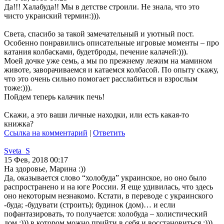
Да!!! Халабуда!! Мы в детстве строили. Не знала, что это
чисто украиский термин:))).
Света, спасибо за такой замечательный и уютный пост.
Особенно понравились описательные игровые моменты – про
катания колбасками, будетброды, печение калачей:))).
Моей дочке уже семь, а мы по прежнему лежим на мамином
животе, заворачиваемся и катаемся колбасой. По опыту скажу,
что это очень сильно помогает расслабиться и взрослым
тоже:))).
Пойдем теперь калачик печь!
Скажи, а это ваши личные находки, или есть какая-то
книжка?
Ссылка на комментарий
|
Ответить
Sveta_S
15 Фев, 2018 00:17
На здоровье, Марина :))
Да, оказывается слово “холобуда” украинское, но оно было
распространено и на юге России. Я еще удивилась, что здесь
оно некоторым незнакомо. Кстати, в переводе с украинского
-буда; -будувати (строить); будинок (дом)… и если
пофантазировать, то получается: холобуда – холистический
дом :))) в котором можно прийти в себя и восстановиться :)))