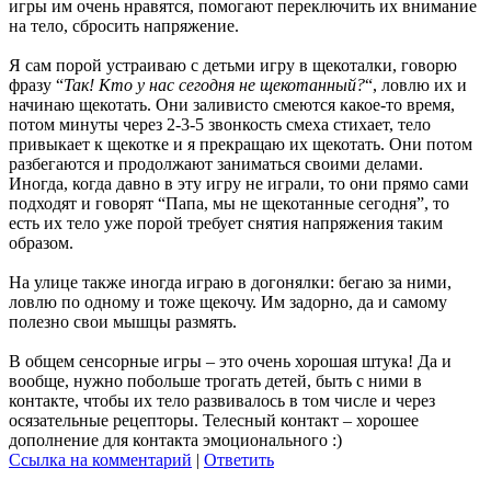
игры им очень нравятся, помогают переключить их внимание
на тело, сбросить напряжение.
Я сам порой устраиваю с детьми игру в щекоталки, говорю
фразу “
Так! Кто у нас сегодня не щекотанный?
“, ловлю их и
начинаю щекотать. Они заливисто смеются какое-то время,
потом минуты через 2-3-5 звонкость смеха стихает, тело
привыкает к щекотке и я прекращаю их щекотать. Они потом
разбегаются и продолжают заниматься своими делами.
Иногда, когда давно в эту игру не играли, то они прямо сами
подходят и говорят “Папа, мы не щекотанные сегодня”, то
есть их тело уже порой требует снятия напряжения таким
образом.
На улице также иногда играю в догонялки: бегаю за ними,
ловлю по одному и тоже щекочу. Им задорно, да и самому
полезно свои мышцы размять.
В общем сенсорные игры – это очень хорошая штука! Да и
вообще, нужно побольше трогать детей, быть с ними в
контакте, чтобы их тело развивалось в том числе и через
осязательные рецепторы. Телесный контакт – хорошее
дополнение для контакта эмоционального :)
Ссылка на комментарий
|
Ответить