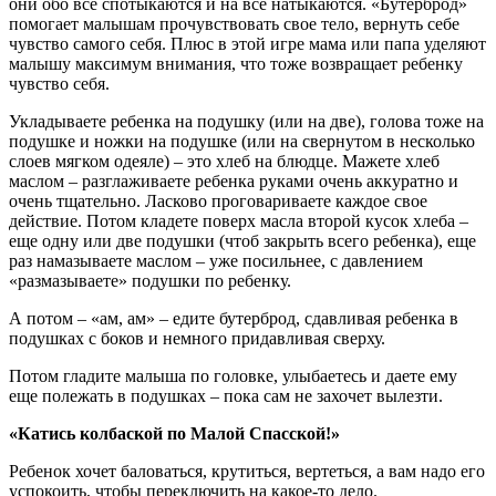
они обо все спотыкаются и на все натыкаются. «Бутерброд»
помогает малышам прочувствовать свое тело, вернуть себе
чувство самого себя. Плюс в этой игре мама или папа уделяют
малышу максимум внимания, что тоже возвращает ребенку
чувство себя.
Укладываете ребенка на подушку (или на две), голова тоже на
подушке и ножки на подушке (или на свернутом в несколько
слоев мягком одеяле) – это хлеб на блюдце. Мажете хлеб
маслом – разглаживаете ребенка руками очень аккуратно и
очень тщательно. Ласково проговариваете каждое свое
действие. Потом кладете поверх масла второй кусок хлеба –
еще одну или две подушки (чтоб закрыть всего ребенка), еще
раз намазываете маслом – уже посильнее, с давлением
«размазываете» подушки по ребенку.
А потом – «ам, ам» – едите бутерброд, сдавливая ребенка в
подушках с боков и немного придавливая сверху.
Потом гладите малыша по головке, улыбаетесь и даете ему
еще полежать в подушках – пока сам не захочет вылезти.
«Катись колбаской по Малой Спасской!»
Ребенок хочет баловаться, крутиться, вертеться, а вам надо его
успокоить, чтобы переключить на какое-то дело.