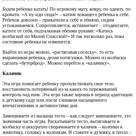
Будем ребенка катать! По игровому мату, ковру, по одеялу, по
кровати. «А ну иди сюда!» – катим лежащего ребенка к себе.
Ребенок доволен – прикатили к себе и обняли, сидим
успокаиваемся. Сопротивляется, активничает – отодвигаете,
катите от себя, подталкивая обеими руками: «Катись
колбаской по Малой Спасской!» И так несколько раз, пока
состояние ребенка не изменится.
Выйти из игры можно, «растягивая сосиску», то есть
выравнивая ребенка, делая потягушки. Можно из колбаски
сделать «бутерброд». Можно перейти к «калачику».
Калачик
Эта игра помогает ребенку прочувствовать свое тело,
восстановить потерянный из-за каких-то переживаний
контроль над ним. Эта игра также хороша в период адаптации
к детскому саду или после слишком насыщенного
впечатлениями и активностями дня.
Замешиваете из малыша тесто – как следует замешиваете, это
значимая часть игры. Раскатываете тесто, вытягиваете в
колбаску и аккуратно сворачиваете в калачик – коленки к
животику, головку к коленкам. И ставите в духовку, в тепло –