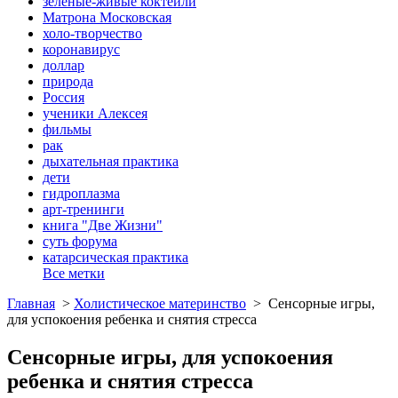
зеленые-живые коктейли
Матрона Московская
холо-творчество
коронавирус
доллар
природа
Россия
ученики Алексея
фильмы
рак
дыхательная практика
дети
гидроплазма
арт-тренинги
книга "Две Жизни"
суть форума
катарсическая практика
Все метки
Главная
>
Холистическое материнство
>
Сенсорные игры,
для успокоения ребенка и снятия стресса
Сенсорные игры, для успокоения
ребенка и снятия стресса