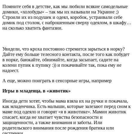
Помните себя в детстве, как мы любили всякие самодельные
домики, «холобуды» – так мы их называли на Украине ;)
Строили их из подушек и одеял, коробок, устраивали себе
домик под столом, с наброшенным сверху одеялом, в шкафу…
на сколько хватить фантазии.
Увидели, что кроха постоянно стремится зарыться в норку?
Дайте ему больше телесного контакта, после того как побудет
в норке, баюкайте, обнимайте, когда засыпает, садите на
колени пупик к пупику :)) и покачивайте так, пока ему не
надоест.
А еще, можно поиграть в сенсорные игры, например
Игры в младенца, в «животик»
Иногда дети хотят, чтобы мама взяла их на ручки и покачала,
как младенчика. Есть малыши, которые залезают перед сном к
маме под одеяло и говорят «я в животике». Мамин животик
спасает, когда не хватает чувства безопасности и
защищенности, а также внимания и заботы. Или
родительского внимания после рождения братика или
сестренки.