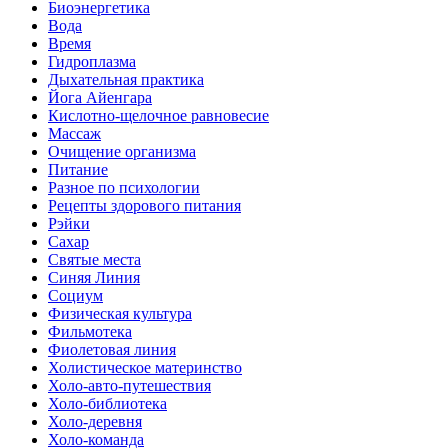
Биоэнергетика
Вода
Время
Гидроплазма
Дыхательная практика
Йога Айенгара
Кислотно-щелочное равновесие
Массаж
Очищение организма
Питание
Разное по психологии
Рецепты здорового питания
Рэйки
Сахар
Святые места
Синяя Линия
Социум
Физическая культура
Фильмотека
Фиолетовая линия
Холистическое материнство
Холо-авто-путешествия
Холо-библиотека
Холо-деревня
Холо-команда