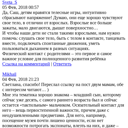
Sveta_S
05 Фев, 2018 00:57
Да, Саш, детям нравятся телесные игры, интуитивно
сбрасывают напряжение! Думаю, они еще хорошо чувствуют
свое тело, в отличии от взрослых. Взрослые все больше
зажаты, мало двигаются, дышат поверхностно…
И чтобы наши дети не стали такими взрослыми, нам нужно
помочь: слушать свое тело, быть с телом в контакте, танцевать
вместе, подключать спонтанные движения, уметь
пользоваться дыханием в разных ситуациях.
Физический контакт с родителями – это первое и самое
важное условие для полноценного развития ребёнка
Ссылка на комментарий
|
Ответить
Mikhail
04 Фев, 2018 21:23
Светлана, спасибо! Переслал ссылку на пост двум мамам, обе
с интересом читают… )
Мне эта тематика хорошо знакома – младший сын, которому
сейчас уже десять, с самого раннего возраста был и сейчас
остается «тактильным» мальчиком. Осязательный контакт для
него – вещь первостепенной важности, причем даже с
неодушевленными предметами. Для него, например,
посещение музея почти лишено ценности, если нет
возможности потрогать экспонаты, влезть на них, и даже –