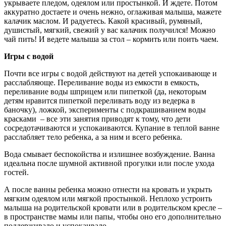
укрываете пледом, одеялом или простынкой. И ждете. Потом
аккуратно достаете и очень нежно, оглаживая малыша, мажете
калачик маслом. И радуетесь. Какой красивый, румяный,
душистый, мягкий, свежий у вас калачик получился! Можно
чай пить! И ведете малыша за стол – кормить или поить чаем.
Игры с водой
Почти все игры с водой действуют на детей успокаивающе и
расслабляюще. Переливание воды из емкости в емкость,
переливание воды шприцем или пипеткой (да, некоторым
детям нравится пипеткой переливать воду из ведерка в
баночку), ложкой, эксперименты с подкрашиванием воды
красками – все эти занятия приводят к тому, что дети
сосредотачиваются и успокаиваются. Купание в теплой ванне
расслабляет тело ребенка, а за ним и всего ребенка.
Вода смывает беспокойства и излишнее возбуждение. Ванна
идеальна после шумной активной прогулки или после ухода
гостей.
А после ванны ребенка можно отнести на кровать и укрыть
мягким одеялом или мягкой простынкой. Неплохо устроить
малыша на родительской кровати или в родительском кресле –
в пространстве мамы или папы, чтобы оно его дополнительно
поддерживало и успокаивало.