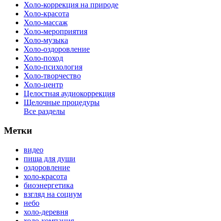
Холо-коррекция на природе
Холо-красота
Холо-массаж
Холо-мероприятия
Холо-музыка
Холо-оздоровление
Холо-поход
Холо-психология
Холо-творчество
Холо-центр
Целостная аудиокоррекция
Щелочные процедуры
Все разделы
Метки
видео
пища для души
оздоровление
холо-красота
биоэнергетика
взгляд на социум
небо
холо-деревня
холо-компания