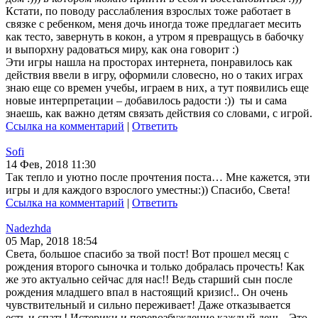
Кстати, по поводу расслабления взрослых тоже работает в
связке с ребенком, меня дочь иногда тоже предлагает месить
как тесто, завернуть в кокон, а утром я превращусь в бабочку
и выпорхну радоваться миру, как она говорит :)
Эти игры нашла на просторах интернета, понравилось как
действия ввели в игру, оформили словесно, но о таких играх
знаю еще со времен учебы, играем в них, а тут появились еще
новые интерпретации – добавилось радости :)) ты и сама
знаешь, как важно детям связать действия со словами, с игрой.
Ссылка на комментарий
|
Ответить
Sofi
14 Фев, 2018 11:30
Так тепло и уютно после прочтения поста… Мне кажется, эти
игры и для каждого взрослого уместны:)) Спасибо, Света!
Ссылка на комментарий
|
Ответить
Nadezhda
05 Мар, 2018 18:54
Света, большое спасибо за твой пост! Вот прошел месяц с
рождения второго сыночка и только добралась прочесть! Как
же это актуально сейчас для нас!! Ведь старший сын после
рождения младшего впал в настоящий кризис!.. Он очень
чувствительный и сильно переживает! Даже отказывается
есть и спать! Истерики и перевозбуждение каждый день.. Это