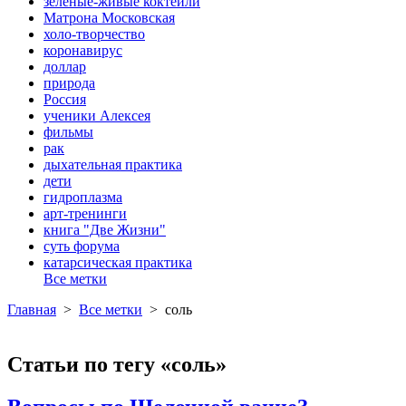
зеленые-живые коктейли
Матрона Московская
холо-творчество
коронавирус
доллар
природа
Россия
ученики Алексея
фильмы
рак
дыхательная практика
дети
гидроплазма
арт-тренинги
книга "Две Жизни"
суть форума
катарсическая практика
Все метки
Главная
>
Все метки
>
соль
Статьи по тегу «соль»