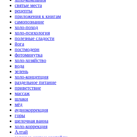
святые места
рецепты
приложения к книгам
самопознание
холо-поход
холо-психология
полезные сладости
йога
постмодерн
фотоминутка
холо-хозяйство
вода
зелень
холо-концепция
раздельное питание
приветствие
массаж
шлаки
мёд
аудиокоррекция
горы
щелочная ванна
холо-коррекция
Алтай