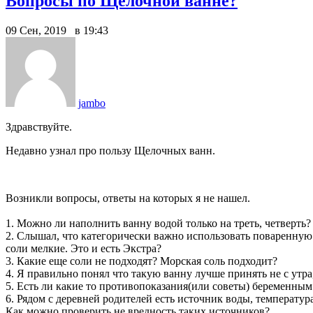
Вопросы по Щелочной ванне?
09 Сен, 2019 в 19:43
jambo
Здравствуйте.
Недавно узнал про пользу Щелочных ванн.
Возникли вопросы, ответы на которых я не нашел.
1. Можно ли наполнить ванну водой только на треть, четверть
2. Слышал, что категорически важно использовать поваренную
соли мелкие. Это и есть Экстра?
3. Какие еще соли не подходят? Морская соль подходит?
4. Я правильно понял что такую ванну лучше принять не с утра
5. Есть ли какие то противопоказания(или советы) беременны
6. Рядом с деревней родителей есть источник воды, температу
Как можно проверить не вредность таких источников?