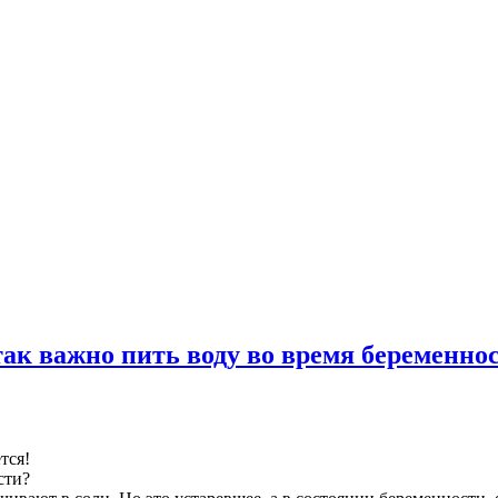
ак важно пить воду во время беременно
тся!
сти?