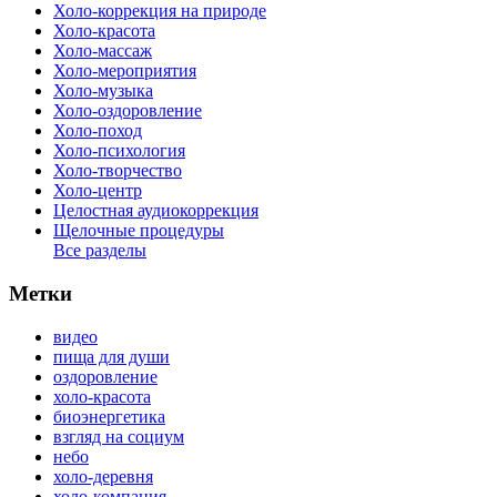
Холо-коррекция на природе
Холо-красота
Холо-массаж
Холо-мероприятия
Холо-музыка
Холо-оздоровление
Холо-поход
Холо-психология
Холо-творчество
Холо-центр
Целостная аудиокоррекция
Щелочные процедуры
Все разделы
Метки
видео
пища для души
оздоровление
холо-красота
биоэнергетика
взгляд на социум
небо
холо-деревня
холо-компания