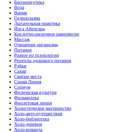
Биоэнергетика
Вода
Время
Гидроплазма
Дыхательная практика
Йога Айенгара
Кислотно-щелочное равновесие
Массаж
Очищение организма
Питание
Разное по психологии
Рецепты здорового питания
Рэйки
Сахар
Святые места
Синяя Линия
Социум
Физическая культура
Фильмотека
Фиолетовая линия
Холистическое материнство
Холо-авто-путешествия
Холо-библиотека
Холо-деревня
Холо-команда