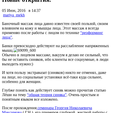
05 Июн, 2016 в 14:37
mariya_mekh
Баночный массаж лица давно известен своей пользой, своим
влиянием на кожу и мышцы лица. Этот массаж я всегда
применяю после работы с лицом по технике
“реоформинг
лица”
.
Банки превосходно действуют на расслабление напряженных
мышц.
Обычно в лицевом массаже, вакуум я делаю не сильный, что
бы не оставить синяков, ибо клиенты все социумные, в люди
выходить нужно:)
И хотя пользу экстравазат (синяков) никто не отменял, даже
на лице, но социальные установки всё-таки куда сильнее,
особенно для женщин.
Глубже понять как действует синяк можно прочитав статью
Лёши на тему
“общая теория синяка”
. Очень простым и
понятным языком все изложено.
После прохождения
семинара Георгия Николаевича
Максимова
( Г.Н.), его примеров глубокой, жесткой работы с