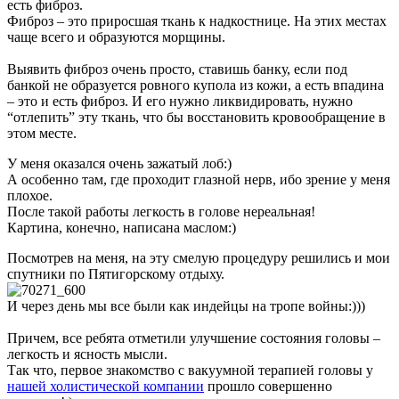
есть фиброз.
Фиброз – это приросшая ткань к надкостнице. На этих местах
чаще всего и образуются морщины.
Выявить фиброз очень просто, ставишь банку, если под
банкой не образуется ровного купола из кожи, а есть впадина
– это и есть фиброз. И его нужно ликвидировать, нужно
“отлепить” эту ткань, что бы восстановить кровообращение в
этом месте.
У меня оказался очень зажатый лоб:)
А особенно там, где проходит глазной нерв, ибо зрение у меня
плохое.
После такой работы легкость в голове нереальная!
Картина, конечно, написана маслом:)
Посмотрев на меня, на эту смелую процедуру решились и мои
спутники по Пятигорскому отдыху.
И через день мы все были как индейцы на тропе войны:)))
Причем, все ребята отметили улучшение состояния головы –
легкость и ясность мысли.
Так что, первое знакомство с вакуумной терапией головы у
нашей холистической компании
прошло совершенно