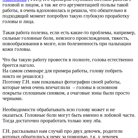
головой и лицом, а так же его аргументацией пользы такой
работы, я очень вдохновилась и решила, что обязательно в
подходящий момент попробую такую глубокую проработку
головы и лица.
Такая работа полезна, если есть какие-то проблемы, например,
сильные головные боли, неясного происхождения, тяжесть,
новообразования в мозге, или болезненность при пальпации
кожи головы.
Что бы такую работу провести в полноте, голова естественно
бреется наголо.
На самом семинаре для примера работы, голову побрить
никто не решился:)
Поэтому Г.Н. нам показывал фотографии своей работы,
которые меня очень впечатлили – головы в основном
покрыты сплошным синяком, а очаговые зоны были просто
черными.
Необходимости обрабатывать всю голову может и не
оказаться. Головные боли могут быть именно в лобовой части.
Тогда достаточно проработать только зону лба.
Г.Н. рассказывал нам случай про двух девочек, родители
которых обратились к нему за помощью, т.к. у девочек