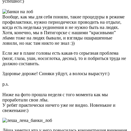
успешно!:)
Вообще, как мы для себя поняли, такие процедуры в режиме
профилактики, нужно периодически проводить на отдыхе,
когда есть неделька уединения и не нужно быть на людях.
Хотя, конечно, мы в Пятигорске с нашими “красивыми”
лбами тоже на людях бывали, и взгляды ошарашенные
ловили, но нас там никто не знал :))
Если же в плане головы есть какая-то серьезная проблема
(мозг, глаза, уши, носоглотка, десны), то и побриться труда не
должно составить.
Здоровье дороже! Синяки уйдут, а волосы вырастут:)
p.s.
Ниже на фото прошла неделя с того момента как мы
проработали свои лбы.
У ребят практически ничего уже не видно. Новенькие и
свеженькие:)
Лёша заметил что у него повысилась концентрация внимания,