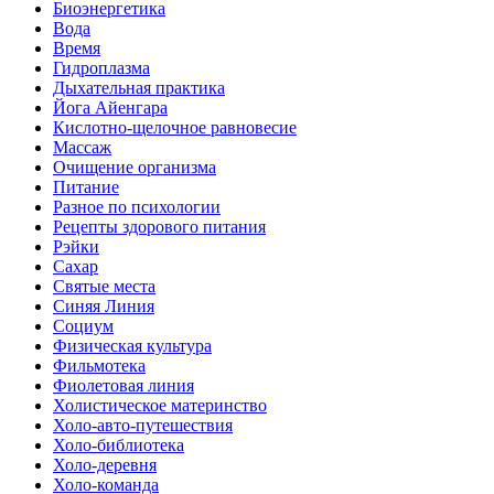
Биоэнергетика
Вода
Время
Гидроплазма
Дыхательная практика
Йога Айенгара
Кислотно-щелочное равновесие
Массаж
Очищение организма
Питание
Разное по психологии
Рецепты здорового питания
Рэйки
Сахар
Святые места
Синяя Линия
Социум
Физическая культура
Фильмотека
Фиолетовая линия
Холистическое материнство
Холо-авто-путешествия
Холо-библиотека
Холо-деревня
Холо-команда