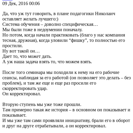
09 Дек, 2016 00:06
Да, что уж тут говорить, в плане подагогики Николаич
оставляет желать лучшего:)
Система обучения – доволно специфическая…
Мы были тоже в недоумении поначалу.
Но потом, когда начали практиковать (благо у нас компания
тесная, дружная), когда уловили “фишку”, то полностью его
простили.
Ну вот такой он…
Дает то, что может дать.
А уж наша задача взять то, что можем взять.
После того семинара мы походили к нему на его рабочие
сеансы, наблюдая за его работой (он позволяет это делать – без
проблем), и там же еще и еще раз просили его
скорректировать удар.
Он корректировал.
Вторую ступень мы уже тоже прошли.
Там примерно такая же история – в основном он показывает и
показывает.
И мы уже там сами проявляли инициативу, брали его в оборот
и друг на друге отрабатывали, а он корректировал.