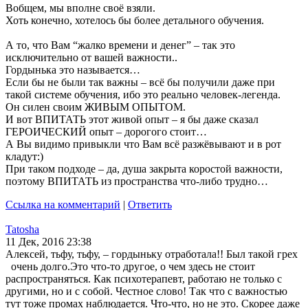
Вобщем, мы вполне своё взяли.
Хоть конечно, хотелось бы более детального обучения.
А то, что Вам “жалко времени и денег” – так это
исключительно от вашей важности..
Гордынька это называется…
Если бы не были так важны – всё бы получили даже при
такой системе обучения, ибо это реально человек-легенда.
Он силен своим ЖИВЫМ ОПЫТОМ.
И вот ВПИТАТЬ этот живой опыт – я бы даже сказал
ГЕРОИЧЕСКИЙ опыт – дорогого стоит…
А Вы видимо привыкли что Вам всё разжёвывают и в рот
кладут:)
При таком подходе – да, душа закрыта коростой важности,
поэтому ВПИТАТЬ из пространства что-либо трудно…
Ссылка на комментарий
|
Ответить
Tatosha
11 Дек, 2016 23:38
Алексей, тьфу, тьфу, – гордыньку отработала!! Был такой грех
очень долго.Это что-то другое, о чем здесь не стоит
распространяться. Как психотерапевт, работаю не только с
другими, но и с собой. Честное слово! Так что с важностью
тут тоже промах наблюдается. Что-что, но не это. Скорее даже