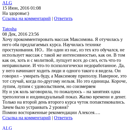
ALG
15 Июн, 2016 01:08
На здоровье:)
Ссылка на комментарий
|
Ответить
Tatosha
08 Дек, 2016 23:56
Хочу прокомментировать массаж Максимова. Я отучилась у
него оба предлагаемых курса. Научилась технике
простукивания. НО.. Ни один из нас, из тех кто обучался, не
использует массаж с такой же интенсивностью, как он. В том
как он, хоть и с молитвой, лупцует всех до слез, есть что-то
неправильное. И что-то психологически недоработанное. Да,
у него начинают ходить люди и одного такого я видела. Он
говорил – умирать буду, а Максимову приползу. Наверное, это
тот случай, когда по-другому нельзя. Но это единицы. Короче,
лупим, лупим с удовольствием, но соизмеряем
Ну и уж коль заговорила, то пожалуюсь – на занятиях одна
трепология и индивидуальный показ. Жалко времени и денег.
Только на второй день второго курса чуток попактиковались.
Зачем было устраивать 2 уровня?
Помню восторженные рекомендации Алексея….
Ссылка на комментарий
|
Ответить
ALG