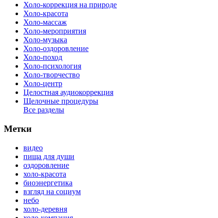
Холо-коррекция на природе
Холо-красота
Холо-массаж
Холо-мероприятия
Холо-музыка
Холо-оздоровление
Холо-поход
Холо-психология
Холо-творчество
Холо-центр
Целостная аудиокоррекция
Щелочные процедуры
Все разделы
Метки
видео
пища для души
оздоровление
холо-красота
биоэнергетика
взгляд на социум
небо
холо-деревня
холо-компания