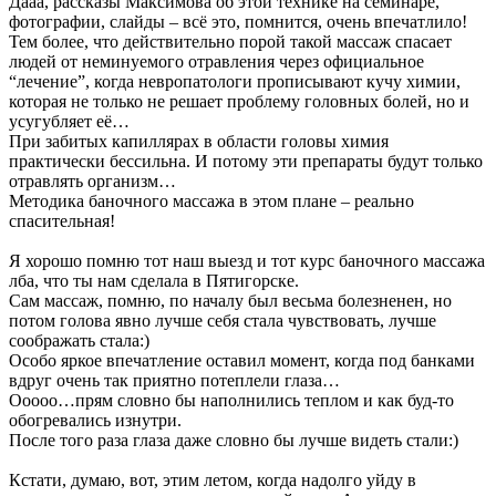
Дааа, рассказы Максимова об этой технике на семинаре,
фотографии, слайды – всё это, помнится, очень впечатлило!
Тем более, что действительно порой такой массаж спасает
людей от неминуемого отравления через официальное
“лечение”, когда невропатологи прописывают кучу химии,
которая не только не решает проблему головных болей, но и
усугубляет её…
При забитых капиллярах в области головы химия
практически бессильна. И потому эти препараты будут только
отравлять организм…
Методика баночного массажа в этом плане – реально
спасительная!
Я хорошо помню тот наш выезд и тот курс баночного массажа
лба, что ты нам сделала в Пятигорске.
Сам массаж, помню, по началу был весьма болезненен, но
потом голова явно лучше себя стала чувствовать, лучше
соображать стала:)
Особо яркое впечатление оставил момент, когда под банками
вдруг очень так приятно потеплели глаза…
Ооооо…прям словно бы наполнились теплом и как буд-то
обогревались изнутри.
После того раза глаза даже словно бы лучше видеть стали:)
Кстати, думаю, вот, этим летом, когда надолго уйду в