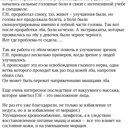
начались сильные головные боли в связи с интенсивной учебе
в спецшколе.
Г.Н. проработал спину, таз, живот – улучшения были, но
голова все продолжала болеть, а боли были
сконцентрированы именно в лобной части головы. Так вот
после проработки лба, боли исчезли. А экстравазаты, которые
проявились на лбу у девочек были чернее черного.
Вот где проблема-то сидела….
Так же работа со лбом может помочь в улучшении зрения.
Г.Н. приводил несколько примеров, когда зрение у людей
улучшалось.
А происходит это из-за освобождения глазного нерва, одна
ветвь которого проходит как раз под кожей лба, напротив
обоих глаз.
Он может быть пережат напряженными мышцами лба.
Еще очень интересное последствие от вакуумного массажа,
которое заметил Г.Н – это омоложение лица.
Не раз его уже благодарили, не только за избавление от
недуга, но и за избавление от морщин:)
Улучшенное кровоснабжение, лимфоток, а в следствии
восстановленное питание мышц и кожи – все это влияет на
состояние кожи, и на уменьшение морщин.