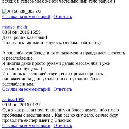
всяких и теперь мы с женой частенько ими тело радуем:)
Ссылка на комментарий
|
Ответить
mariya_mekh
08 Июн, 2016 16:55
Дааа, ролик классный!
Пользуюсь такими и радуюсь, глубоко работают:)
А зона лба освобожденная от зажимов и правда дает свежесть
и расслабление.
Я иногда даже просто руками делаю массаж лба и уже
легкость ощущаю..:)
И на ночь классно действует, если промассировать –
напряжение за день уходит и в сон уходишь более
расслабленным.
Ссылка на комментарий
|
Ответить
aarinaa1098
09 Июн, 2016 01:27
О, а я как раз на ночь такие штуки боюсь делать, ибо имею
проблемы с засыпанием…Как раз ко сну дело, сейчас буду
проводить експеримент :) Спасибо.
Ссылка на комментарий
|
Ответить