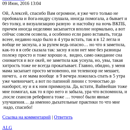
09 Июн, 2016 13:04
Ой, Алексей, спасибо Вам огромное, я уже чего только не
пробовала и йога-нидру слушала, иногда помогала, а бывает и
без толку, и визуализацию разную и настойку на ночь ВКПБ,
причем иногда неделями засыпается вполне нормально, а вот
сейчас совсем осовела, а особенно если рано вставать, тогда
всеее, недавно надо было в 4 утра встать, так я в 12 легла и
вобще не заснула, а за рулем ведь опасно… но что я заметила,
как-то я я себе сказала так: засну я или нет мне без разницы
полежу просто и тоже хорошо и, видно, само ожидание сна
снимается и все окей, не заметила как уснула, но, увы, такая
хитрость тоже не всегда прокатывает. Главно, обидно, у меня
мама засыпает просто мгновенно, ни телевизор не мешает,
ничего, а ее мама вообще в 9 вечера ложилась спать в 5 утра
уже чаевничает, а вот по папиной линии с точностью до
наоборот, ну и я к ним примкнула. Да, кстати, Вайвейшн тоже
мне помогал, как то я про него и забыла, ура что вспомнила, и
,после сеансов ребефинга тоже … точно! были явные
улучшения… да именно дыхательные практики то что мне
надо, спасибо!
Ссылка на комментарий
|
Ответить
ALG