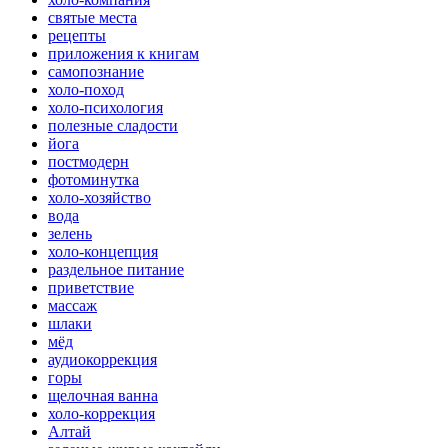
святые места
рецепты
приложения к книгам
самопознание
холо-поход
холо-психология
полезные сладости
йога
постмодерн
фотоминутка
холо-хозяйство
вода
зелень
холо-концепция
раздельное питание
приветствие
массаж
шлаки
мёд
аудиокоррекция
горы
щелочная ванна
холо-коррекция
Алтай