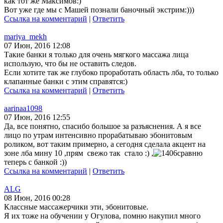
как тот же Максимов:)
Вот уже где мы с Машей познали баночный экстрим:)))
Ссылка на комментарий
|
Ответить
mariya_mekh
07 Июн, 2016 12:08
Такие банки я только для очень мягкого массажа лица
использую, что бы не оставить следов.
Если хотите так же глубоко проработать область лба, то только
клапанные банки с этим справятся:)
Ссылка на комментарий
|
Ответить
aarinaa1098
07 Июн, 2016 12:55
Да, все понятно, спасибо большое за разъяснения. А я все
лицо по утрам интенсивно прорабатываю эбонитовым
роликом, вот таким примерно, а сегодня сделала акцент на
зоне лба мину 10 ,прям свежо так стало :) ,
сравню
теперь с банкой :))
Ссылка на комментарий
|
Ответить
ALG
08 Июн, 2016 00:28
Классные массажерчики эти, эбонитовые.
Я их тоже на обучении у Огулова, помню накупил много