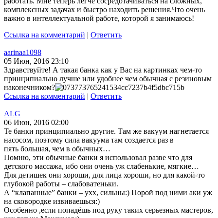
работать. Мне теперь легче сосредотачиваться на сложных,
комплексных задачах и быстро находить решения.Что очень
важно в интеллектуальной работе, которой я занимаюсь!
Ссылка на комментарий
|
Ответить
aarinaa1098
05 Июн, 2016 23:10
Здравствуйте! А такая банка как у Вас на картинках чем-то
принципиально лучше или удобнее чем обычная с резиновым
наконечником?
Ссылка на комментарий
|
Ответить
ALG
06 Июн, 2016 02:00
Те банки принципиально другие. Там же вакуум нагнетается
насосом, поэтому сила вакуума там создается раз в
пять большая, чем в обычных…
Помню, эти обычные банки я использовал разве что для
детского массажа, ибо они очень уж слабенькие, мягкие…
Для детишек они хороши, для лица хороши, но для какой-то
глубокой работы – слабоватеньки.
А “клапанные” банки – ухх, сильны:) Порой под ними аки уж
на сковородке извиваешься:)
Особенно ,если попадёшь под руку таких серьезных мастеров,