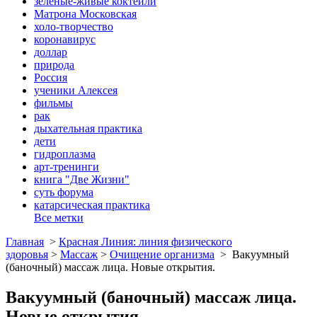
зеленые-живые коктейли
Матрона Московская
холо-творчество
коронавирус
доллар
природа
Россия
ученики Алексея
фильмы
рак
дыхательная практика
дети
гидроплазма
арт-тренинги
книга "Две Жизни"
суть форума
катарсическая практика
Все метки
Главная
>
Красная Линия: линия физического
здоровья
>
Массаж
>
Очищение организма
>
Вакуумный
(баночный) массаж лица. Новые открытия.
Вакуумный (баночный) массаж лица.
Новые открытия.