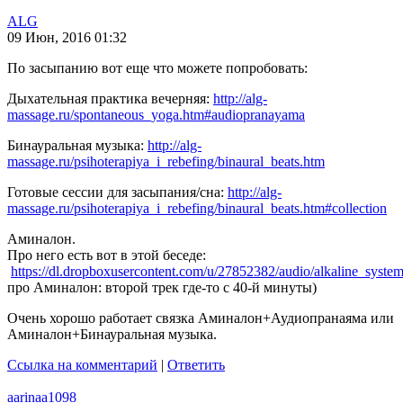
ALG
09 Июн, 2016 01:32
По засыпанию вот еще что можете попробовать:
Дыхательная практика вечерняя:
http://alg-
massage.ru/spontaneous_yoga.htm#audiopranayama
Бинауральная музыка:
http://alg-
massage.ru/psihoterapiya_i_rebefing/binaural_beats.htm
Готовые сессии для засыпания/сна:
http://alg-
massage.ru/psihoterapiya_i_rebefing/binaural_beats.htm#collection
Аминалон.
Про него есть вот в этой беседе:
https://dl.dropboxusercontent.com/u/27852382/audio/alkaline_syst
про Аминалон: второй трек где-то с 40-й минуты)
Очень хорошо работает связка Аминалон+Аудиопранаяма или
Аминалон+Бинауральная музыка.
Ссылка на комментарий
|
Ответить
aarinaa1098