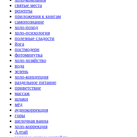
святые места
рецепты
приложения к книгам
самопознание
холо-поход
холо-психология
полезные сладости
йога
постмодерн
фотоминутка
холо-хозяйство
вода
зелень
холо-концепция
раздельное питание
приветствие
массаж
шлаки
мёд
аудиокоррекция
горы
щелочная ванна
холо-коррекция
Алтай