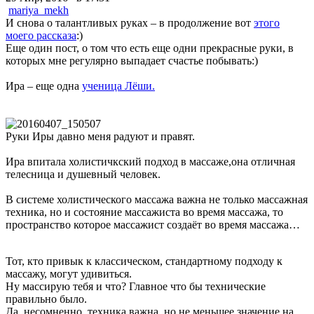
mariya_mekh
И снова о талантливых руках – в продолжение вот
этого
моего рассказа
:)
Еще один пост, о том что есть еще одни прекрасные руки, в
которых мне регулярно выпадает счастье побывать:)
Ира – еще одна
ученица Лёши.
Руки Иры давно меня радуют и правят.
Ира впитала холистичкский подход в массаже,она отличная
телесница и душевный человек.
В системе холистического массажа важна не только массажная
техника, но и состояние массажиста во время массажа, то
пространство которое массажист создаёт во время массажа…
Тот, кто привык к классическом, стандартному подходу к
массажу, могут удивиться.
Ну массирую тебя и что? Главное что бы технические
правильно было.
Да, несомненно, техника важна, но не меньшее значение на