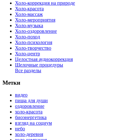
Холо-коррекция на природе
Холо-красота
Холо-массаж
Холо-мероприятия
Холо-музыка
Холо-оздоровление
Холо-поход
Холо-психология
Холо-творчество
Холо-центр
Целостная аудиокоррекция
Щелочные процедуры
Все разделы
Метки
видео
пища для души
оздоровление
холо-красота
биоэнергетика
взгляд на социум
небо
холо-деревня
холо-компания