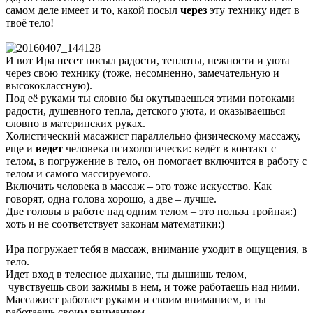
самом деле имеет и то, какой посыл
через
эту технику идет в
твоё тело!
И вот Ира несет посыл радости, теплоты, нежности и уюта
через свою технику (тоже, несомненно, замечательную и
высококлассную).
Под её руками ты словно бы окутываешься этими потоками
радости, душевного тепла, детского уюта, и оказываешься
словно в материнских руках.
Холистический масажист параллельно физическому массажу,
еще и
ведет
человека психологически: ведёт в контакт с
телом, в погружение в тело, он помогает включится в работу с
телом и самого массируемого.
Включить человека в массаж – это тоже искусство. Как
говорят, одна голова хорошо, а две – лучше.
Две головы в работе над одним телом – это польза тройная:)
хоть и не соответствует законам математики:)
Ира погружает тебя в массаж, внимание уходит в ощущения, в
тело.
Идет вход в телесное дыхание, ты дышишь телом,
чувствуешь свои зажимы в нем, и тоже работаешь над ними.
Массажист работает руками и своим вниманием, и ты
работаешь своим вниманием.