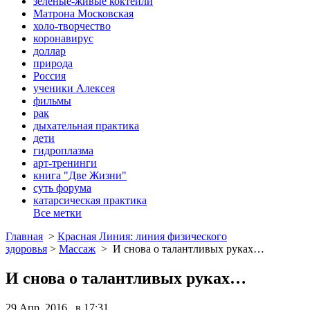
зеленые-живые коктейли
Матрона Московская
холо-творчество
коронавирус
доллар
природа
Россия
ученики Алексея
фильмы
рак
дыхательная практика
дети
гидроплазма
арт-тренинги
книга "Две Жизни"
суть форума
катарсическая практика
Все метки
Главная
>
Красная Линия: линия физического
здоровья
>
Массаж
>
И снова о талантливых руках…
И снова о талантливых руках…
29 Апр, 2016 в 17:31