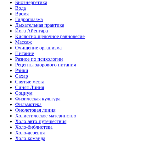
Биоэнергетика
Вода
Время
Гидроплазма
Дыхательная практика
Йога Айенгара
Кислотно-щелочное равновесие
Массаж
Очищение организма
Питание
Разное по психологии
Рецепты здорового питания
Рэйки
Сахар
Святые места
Синяя Линия
Социум
Физическая культура
Фильмотека
Фиолетовая линия
Холистическое материнство
Холо-авто-путешествия
Холо-библиотека
Холо-деревня
Холо-команда