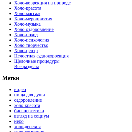
Холо-коррекция на природе
Холо-красота
Холо-массаж
Холо-мероприятия
Холо-музыка
Холо-оздоровление
Холо-поход
Холо-психология
Холо-творчество
Холо-центр
Целостная аудиокоррекция
Щелочные процедуры
Все разделы
Метки
видео
пища для души
оздоровление
холо-красота
биоэнергетика
взгляд на социум
небо
холо-деревня
холо-компания