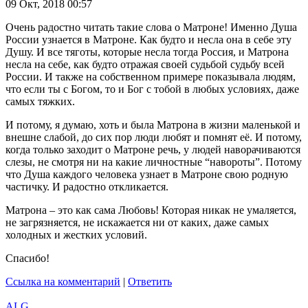
09 Окт, 2018 00:57
Очень радостно читать такие слова о Матроне! Именно Душа
России узнается в Матроне. Как будто и несла она в себе эту
Душу. И все тяготы, которые несла тогда Россия, и Матрона
несла на себе, как будто отражая своей судьбой судьбу всей
России. И также на собственном примере показывала людям,
что если ты с Богом, то и Бог с тобой в любых условиях, даже
самых тяжких.
И потому, я думаю, хоть и была Матрона в жизни маленькой и
внешне слабой, до сих пор люди любят и помнят её. И потому,
когда только заходит о Матроне речь, у людей наворачиваются
слезы, не смотря ни на какие личностные “навороты”. Потому
что Душа каждого человека узнает в Матроне свою родную
частичку. И радостно откликается.
Матрона – это как сама Любовь! Которая никак не умаляется,
не загрязняется, не искажается ни от каких, даже самых
холодных и жестких условий.
Спасибо!
Ссылка на комментарий
|
Ответить
ALG