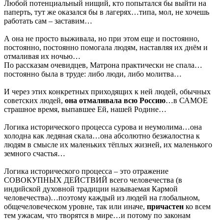
Любой потенциальный нищий, кто попытался бы выйти на
паперть, тут же оказался бы в лагерях…типа, мол, не хочешь
работать сам – заставим…
А она не просто выживала, но при этом еще и постоянно,
постоянно, постоянно помогала людям, наставляя их днём и
отмаливая их ночью…
По рассказам очевидцев, Матрона практически не спала…
постоянно была в труде: либо люди, либо молитва…
И через этих конкретных приходящих к ней людей, обычных
советских людей,
она отмаливала всю Россию
…в САМОЕ
страшное время, выпавшее Ей, нашей Родине…
Логика исторического процесса сурова и неумолима…она
холодна как ледяная скала…она абсолютно безжалостна к
людям в смысле их маленьких тёплых жизней, их маленького
земного счастья…
Логика исторического процесса – это отражение
СОВОКУПНЫХ ДЕЙСТВИЙ всего человечества (в
индийской духовной традиции называемая Кармой
человечества)…поэтому каждый из людей на глобальном,
общечеловеческом уровне, так или иначе,
причастен
ко всем
тем ужасам, что творятся в мире…и потому по законам