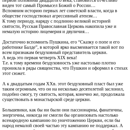
первой половины двадцатого века, становится отчётливо
виден тот самый Промысел Божий о России…
Вспомним историю первых лет советской власти, когда в
обществе господствовал агрессивный атеизм…
К тому периоду, наряду с подлинно великой историей
святости, Русская Православная Церковь накопила уже и
немалую историю лицемерия и двуличия…
Достаточно вспомнить Пушкина, его “Сказку о попе и его
работнике Балде”, в которой ярко высмеивается такой вот по
всем признакам бездуховный представитель церкви.
А ведь это первая четверть XIX века!
Т.е. к тому времени бездуховность уже настолько плотно
проникла в ряды священства, что Пушкин и оформил в стихах
этот сюжет.
А к двадцатым годам XXв. этот бездуховный пласт был уже
таким огромным, что он на несколько десятилетий заслонил,
подобно смогу, ту святость, которая, конечно же, продолжала
существовать в монастырской среде церкви.
Большевики, как бы ни были они пассионарны, фанатичны,
энергичны, никогда не смогли бы организовать настолько
всенародную кампанию по уничтожению Церкви, если бы
народ немалой своей частью эту кампанию не поддержал. А