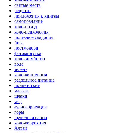
святые места
рецепты
приложения к книгам
самопознание
холо-поход
холо-психология
полезные сладости
йога
постмодерн
фотоминутка
холо-хозяйство
вода
зелень
холо-концепция
раздельное питание
приветствие
массаж
шлаки
мёд
аудиокоррекция
горы
щелочная ванна
холо-коррекция
Алтай