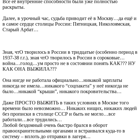
Все её внутренние способности были уже полностью
раскрыты.
Далее, в урочный час, судьба приводит её в Москву…да ещё и
в самое сердце столицы России: Пятницкая, Николоямская,
Старый Арбат…
Зная, чтО творилось в России в тридцатые (особенно период в
1937-38 г.г.), зная чтО творилось в России в сороковые…
война…голод…ум просто не в состоянии понять КАК??? НУ
КАК ОНА ВЫЖИЛА???
Она нигде не работала официально…никакой зарплаты
никогда не имела…никакого “соцпакета” у неё никогда не
было…никакой “крыши”, никакого покровительства…
Даже ПРОСТО ВЫЖИТЬ в таких условиях в Москве того
времени было невозможно… Никаких нищих, никаких людей
без прописки в столице СССР и быть не могло…все
работали…все трудились…
Любой бездомный очень быстро брался в оборот
правоохранительными органами и встраивался куда-то в
систему – вплоть до отправки в лагеря…