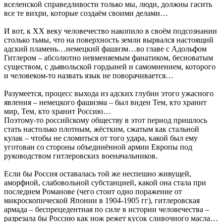
вселенской справедливости только мы, люди, должны гасить
все те вихри, которые создаём своими делами…
И вот, к XX веку человечество накопило в своём подсознании
столько тьмы, что на поверхность земли вырвался настоящий
адский пламень…немецкий фашизм…во главе с Адольфом
Гитлером – абсолютно невменяемым фанатиком, бесноватым
существом, с дьявольской гордыней и самомнением, которого
и человеком-то назвать язык не поворачивается…
Разумеется, процесс выхода из адских глубин этого ужасного
явления – немецкого фашизма – был виден Тем, кто хранит
мир, Тем, кто хранит Россию…
Поэтому-то российскому обществу в этот период пришлось
стать настолько плотным, жёстким, сжатым как стальной
кулак – чтобы не сломиться от того удара, какой был ему
уготован со стороны объединённой армии Европы под
руководством гитлеровских военачальников.
Если бы Россия оставалась той же неспешно живущей,
аморфной, слабовольной субстанцией, какой она стала при
последнем Романове (чего стоит одно поражение от
микроскопической Японии в 1904-1905 гг), гитлеровская
армада – беспрецедентная по силе в истории человечества –
разрезала бы Россию как нож режет кусок сливочного масла…