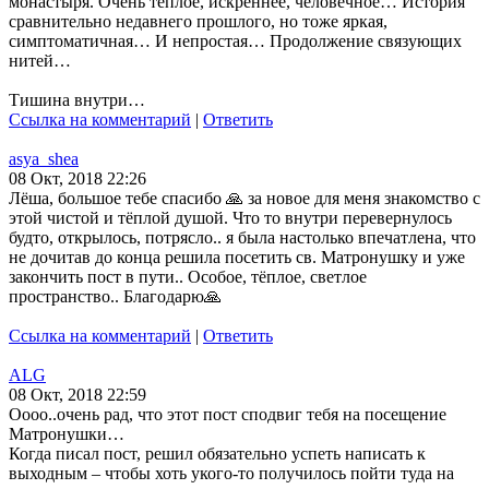
монастыря. Очень тёплое, искреннее, человечное… История
сравнительно недавнего прошлого, но тоже яркая,
симптоматичная… И непростая… Продолжение связующих
нитей…
Тишина внутри…
Ссылка на комментарий
|
Ответить
asya_shea
08 Окт, 2018 22:26
Лёша, большое тебе спасибо 🙏 за новое для меня знакомство с
этой чистой и тёплой душой. Что то внутри перевернулось
будто, открылось, потрясло.. я была настолько впечатлена, что
не дочитав до конца решила посетить св. Матронушку и уже
закончить пост в пути.. Особое, тёплое, светлое
пространство.. Благодарю🙏
Ссылка на комментарий
|
Ответить
ALG
08 Окт, 2018 22:59
Оооо..очень рад, что этот пост сподвиг тебя на посещение
Матронушки…
Когда писал пост, решил обязательно успеть написать к
выходным – чтобы хоть укого-то получилось пойти туда на