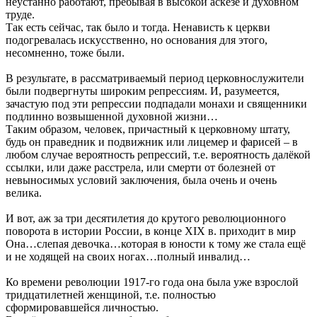
неустанно работают, пребывая в высокой аскезе и духовном
труде.
Так есть сейчас, так было и тогда. Ненависть к церкви
подогревалась искусственно, но основания для этого,
несомненно, тоже были.
В результате, в рассматриваемый период церковнослужители
были подвергнуты широким репрессиям. И, разумеется,
зачастую под эти репрессии подпадали монахи и священники
подлинно возвышенной духовной жизни…
Таким образом, человек, причастный к церковному штату,
будь он праведник и подвижник или лицемер и фарисей – в
любом случае вероятность репрессий, т.е. вероятность далёкой
ссылки, или даже расстрела, или смерти от болезней от
невыносимых условий заключения, была очень и очень
велика.
И вот, аж за три десятилетия до крутого революционного
поворота в истории России, в конце XIX в. приходит в мир
Она…слепая девочка…которая в юности к тому же стала ещё
и не ходящей на своих ногах…полный инвалид…
Ко времени революции 1917-го года она была уже взрослой
тридцатилетней женщиной, т.е. полностью
сформировавшейся личностью.