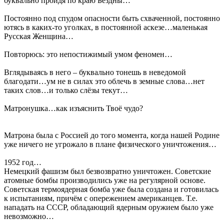
буквально пройдя по краю Бездны…
Постоянно под спудом опасности быть схваченной, постоянно
ютясь в каких-то уголках, в постоянной аскезе…маленькая
Русская Женщина…
Повторюсь: это непостижимый умом феномен…
Вглядываясь в него – буквально тонешь в неведомой
благодати…ум не в силах это облечь в земные слова…нет
таких слов…и только слёзы текут…
Матронушка…как изъяснить Твоё чудо?
Матрона была с Россией до того момента, когда нашей Родине
уже ничего не угрожало в плане физического уничтожения…
1952 год…
Немецкий фашизм был безвозвратно уничтожен. Советские
атомные бомбы производились уже на регулярной основе.
Советская термоядерная бомба уже была создана и готовилась
к испытаниям, причём с опережением американцев. Т.е.
нападать на СССР, обладающий ядерным оружием было уже
невозможно…