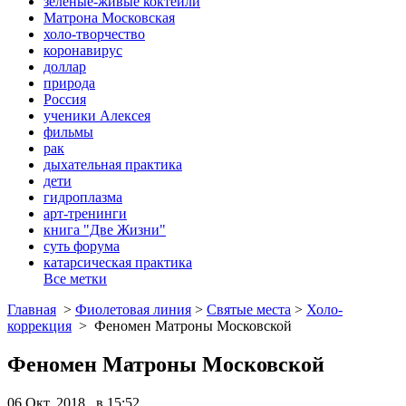
зеленые-живые коктейли
Матрона Московская
холо-творчество
коронавирус
доллар
природа
Россия
ученики Алексея
фильмы
рак
дыхательная практика
дети
гидроплазма
арт-тренинги
книга "Две Жизни"
суть форума
катарсическая практика
Все метки
Главная
>
Фиолетовая линия
>
Святые места
>
Холо-
коррекция
>
Феномен Матроны Московской
Феномен Матроны Московской
06 Окт, 2018 в 15:52