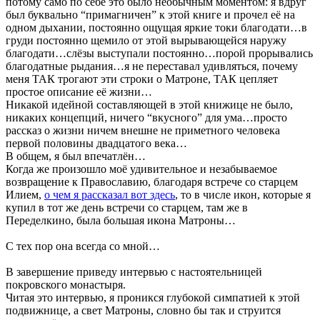
потому само по себе это было необычным моментом: я вдруг
был буквально “примагничен” к этой книге и прочел её на
одном дыхании, постоянно ощущая яркие токи благодати…в
груди постоянно щемило от этой вырывающейся наружу
благодати…слёзы выступали постоянно…порой прорывались
благодатные рыдания…я не переставал удивляться, почему
меня ТАК трогают эти строки о Матроне, ТАК цепляет
простое описание её жизни…
Никакой идейной составляющей в этой книжице не было,
никаких концепций, ничего “вкусного” для ума…просто
рассказ о жизни ничем внешне не приметного человека
первой половины двадцатого века…
В общем, я был впечатлён…
Когда же произошло моё удивительное и незабываемое
возвращение к Православию, благодаря встрече со старцем
Илием,
о чем я рассказал вот здесь
, то в числе икон, которые я
купил в тот же день встречи со старцем, там же в
Переделкино, была большая икона Матроны…
С тех пор она всегда со мной…
В завершение приведу интервью с настоятельницей
покровского монастыря.
Читая это интервью, я проникся глубокой симпатией к этой
подвижнице, а свет Матроны, словно бы так и струится