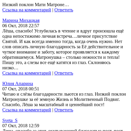
Низкий поклон Мати Матроне…
Ссылка на комментарий
|
Ответить
Марина Михацкая
06 Окт, 2018 22:57
Лёша, спасибо! Углубилась в чтение и вдруг произошла ещё
одна непостижимо личная встреча…личное присутствие
Святой. И как всегда именно тогда, когда очень нужно. Нет
слов описать личную благодарность за Её действительное и
чуткое внимание и заботу, которое проявляется к каждому
обратившемуся. Матронушка – столько нежности и тепла!
Пишу это, а слезы все ещё катятся из глаз. Склоняюсь
низко…
Ссылка на комментарий
|
Ответить
Юлия Апарина
07 Окт, 2018 00:51
Читаю и слёзы благодарности льются из глаз. Низкий поклон
Матронушке за её земную Жизнь и Молитвенный Подвиг.
Спасибо, Лёша за масштабный и ценнейший пост!
Ссылка на комментарий
|
Ответить
Sveta_S
07 Окт, 2018 12:59
Леша, спасибо за этот, окутывающий благодатью пост, пост-