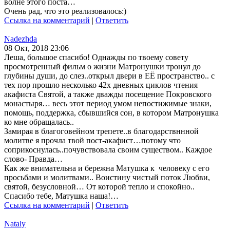
волне этого поста…
Очень рад, что это реализовалось:)
Ссылка на комментарий
|
Ответить
Nadezhda
08 Окт, 2018 23:06
Леша, большое спасибо! Однажды по твоему совету
просмотренный фильм о жизни Матронушки тронул до
глубины души, до слез..открыл двери в ЕЁ пространство.. с
тех пор прошло несколько 42х дневных циклов чтения
акафиста Святой, а также дважды посещение Покровского
монастыря… весь этот период умом непостижимые знаки,
помощь, поддержка, сбывшийся сон, в котором Матронушка
ко мне обращалась..
Замирая в благоговейном трепете..в благодарствннной
молитве я прочла твой пост-акафист…потому что
соприкоснулась..почувствовала своим существом.. Каждое
слово- Правда…
Как же внимательна и бережна Матушка к человеку с его
просьбами и молитвами.. Воистину чистый поток Любви,
святой, безусловной… От которой тепло и спокойно..
Спасибо тебе, Матушка наша!…
Ссылка на комментарий
|
Ответить
Nataly