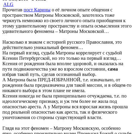
ALG
Прочитав
пост Карины
о её личном опыте общения с
пространством Матроны Московской, захотелось тоже
черкнуть немножко из своего личного опыта приобщения к
этому удивительному пространству и опыта осмысления этого
удивительного феномена – Матроны Московской…
Насколько я знаком с историей русского Православия, это
действительно уникальный феномен…
На первый взгляд, судьба Матроны коррелирует с судьбой
Ксении Петербургской, но это только на первый взгляд…
Ксения от рождения была вполне здоровой, и оказалась на
пути подвижничества уже во взрослом состоянии,
сама
избрав такой путь, сделав осознанный выбор.
А Матрона была ПРЕД-ИЗБРАННОЙ, т.е. изначально, от
рождения была предназначена для такой миссии, и в общем-то
никакого выбора в этом плане не имела.
Ксения никогда не была принципиально отчуждаема, т.е. по
идеологическому признаку, и уж тем более не жила под
опасностью ареста. А у Матроны вся взрослая жизнь прошла
под реальной опасностью как ареста, так и физического
уничтожения со стороны существующей власти.
Глядя на этот феномен – Матрону Московскую, особенно
ярко, особенно пронзительно виден Промысел Божий о судьбе