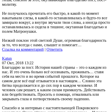
молитву.
Не получалось прочитать его быстро, в какой-то момент
накатывали слезы, в какой-то останавливалась и будто-то все
замирало вокруг, а внутри звучали твои слова, а иногда просто
останавливалась и сидела в тишине, окутанная благодатью и
полем Матронушки.
Низкий поклон этой светлой Душе, огромная благодарность
за то, что всегда с нами, слышит и помогает…
Ссылка на комментарий
|
Ответить
Katun
07 Окт, 2018 13:22
Благодарю за пост. История нашей страны – это о каждом из
нас. И это очень больно всё осознавать, проживать… ставя
себя на место и во время событий прошлого. Которое на
самом деле всё ещё отзывается в настоящем… Словно эта
битва продолжается и до сих пор в каждом человеке. И
человек сам решает, к каким силам примкнуть. Действовать
или бездействовать. Просить о помощи, отмаливать или
закрывать глаза и потворствовать своему падению.
Спасибо и за интервью с настоятельницей Покровского