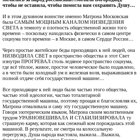
чтобы не оставила, чтобы помогла нам сохранить Душу…
И в этом духовном воинстве именно Матрона Московская
была САМЫМ МОЩНЫМ КАНАЛОМ НИЗВЕДЕНИЯ
СВЕТА в темноту и плотность общественной жизни того
времени – поскольку находилась физически в самом центре
социума того времени – в Москве, в самом Сердце России…
Через простые житейские беды приходящих к ней людей, она
НИЗВОДИЛА СВЕТ в пространство общества и этот Свет
изнутри ПРОГРЕВАЛ столь ледяное пространство социума,
где всё тёплое, живое, простое человеческое было подавлено,
а в чести были холодный ум и железная воля, выражавшаяся в
полной отдаче себя государственной машине…
Все приходящие к ней люди были частью этого общества,
частью этой идеологии, частью тоталитарной
государственной машины, поэтому прощая и благословляя их,
Матрона отмаливала и саму эту государственную машину.
Говоря эзотерическим языком, Матрона своим молитвенным
трудом УРАВНОВЕШИВАЛА И СТАБИЛИЗИРОВАЛА ту
страшную карму, которая как снежный ком порождалась этой
машиной. В результате, не смотра на колоссальную
перегрузку, Душа народа выстояла, выжила…Выжила,