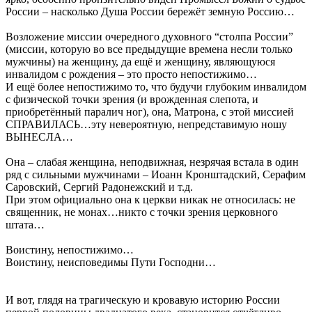
России – насколько Душа России бережёт земную Россию…
Возложение миссии очередного духовного “столпа России”
(миссии, которую во все предыдущие времена несли только
мужчины) на женщину, да ещё и женщину, являющуюся
инвалидом с рождения – это просто непостижимо…
И ещё более непостижимо то, что будучи глубоким инвалидом
с физической точки зрения (и врожденная слепота, и
приобретённый паралич ног), она, Матрона, с этой миссией
СПРАВИЛАСЬ…эту невероятную, непредставимую ношу
ВЫНЕСЛА…
Она – слабая женщина, неподвижная, незрячая встала в один
ряд с сильными мужчинами – Иоанн Кронштадский, Серафим
Саровский, Сергий Радонежский и т.д.
При этом официально она к церкви никак не относилась: не
священник, не монах…никто с точки зрения церковного
штата…
Воистину, непостижимо…
Воистину, неисповедимы Пути Господни…
И вот, глядя на трагическую и кровавую историю России