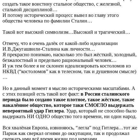
создать такое воистину стальное общество, с железной,
стальной дисциплиной…
И потому исторический процесс вывел во главу этого
общества человека по фамилии Сталин…
Такой вот высокий символизм…Высокий и трагический…
Отмечу, что я очень далёк от какой-либо идеализации
И.В.Джугашвили-Сталина как личности…
Я прекрасно понимаю, насколько это был жёсткий, холодный,
безжалостный и предельно рациональный человек…
И уж тем более я не склонен идеализировать костоломов из
НКВД (“костоломов” как в телесном, так и душевном смысле)
…
Но в данный момент я мыслю историческими масштабами. А
с этих позиций есть такой вот факт:
в России сталинского
периода было создано такое плотное, такое жёсткое, такое
накалённое общество, которое таки СМОГЛО выдержать
невероятный удар Гитлера
. Удар, который не способно было
выдержать НИ ОДНО общество того времени, ни один народ.
Вся хвалёная Европа, извиняюсь, “легла” под Гитлера…тот же
Париж как сверкал огнями до оккупации, так и продолжал
сверкать ими всё время жизни под немцами…