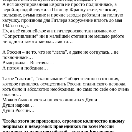
А вся оккупированная Европа не просто подчинилась, а
верой-правдой служила Гитлеру. Французские, чешские,
польские, румынские и прочие заводы работали на полную
катушку, производя для Гитлера вооружение вплоть до мая
1945-го года.
Ну, а всё европейское антигитлеровское так называемое
“Сопротивление” ни в малейшей степени не мешало работе
ни одного такого завода…так то…
А Россия – не то, что не “легла”, а даже не согнулась…не
поклонилась…
Выдержала…Выстояла…
А потом и победила…
Такое “сжатие”, “схлопывание” общественного сознания,
которое пришлось осуществить России сталинского периода,
хоть было и абсолютно необходимо, но само по себе оно очень
опасно…
Можно было просто-напросто лишиться Души…
Души народа…
Души России…
Чтобы этого не произошло, огромное количество никому
незримых и неведомых праведников по всей России
молились за народ российский…молили Богородицу,