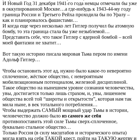
И Новый Год 31 декабря 1941-го года немцы отмечали бы уже
в оккупированной Москве…а где-нибудь к 1943-44-му году
граница России и Третьего Рейха проходила бы по Уралу –
как и планировалось фашистами…
И когда еще через несколько лет Гитлер получил бы атомную
бомбу, то эта граница стала бы уже незыблемой…
Представить себе, что такое Гитлер с ядерной бомбой – всей
моей фантазии не хватит…
Вот такую историю писала мировая Тьма пером по имени
Адольф Гитлер…
Чтобы остановить этот ад, нужно было какое-то невероятно
сплоченное, жёсткое общество, с невероятным
мобилизационным потенциалом, железной дисциплиной.
Такое общество на нынешнем уровне сознания человечества,
увы, достигается только лишь страхом, и, увы, лишением
общества всей той “широты и открытости”, которая нам так
мила ныне, в век тотального потребления…
Чтобы выдержать САМЫЙ мощный удар Тьмы в истории,
человечество должно было
из самого же себя
противопоставить этой силе Тьмы сверх-сплоченное,
буквально стальное общество…
Только Россия (в силу масштабов и исторического опыта)
могла взять на себя ТАКОЙ крест, пойти на ТАКУЮ жертву и