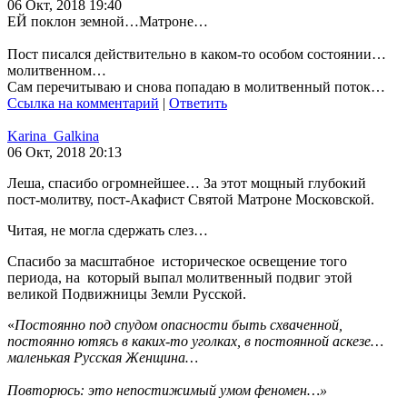
06 Окт, 2018 19:40
ЕЙ поклон земной…Матроне…
Пост писался действительно в каком-то особом состоянии…
молитвенном…
Сам перечитываю и снова попадаю в молитвенный поток…
Ссылка на комментарий
|
Ответить
Karina_Galkina
06 Окт, 2018 20:13
Леша, спасибо огромнейшее… За этот мощный глубокий
пост-молитву, пост-Акафист Святой Матроне Московской.
Читая, не могла сдержать слез…
Спасибо за масштабное историческое освещение того
периода, на который выпал молитвенный подвиг этой
великой Подвижницы Земли Русской.
«
Постоянно под спудом опасности быть схваченной,
постоянно ютясь в каких-то уголках, в постоянной аскезе…
маленькая Русская Женщина…
Повторюсь: это непостижимый умом феномен…»