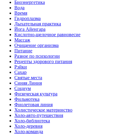
Биоэнергетика
Вода
Время
Гидроплазма
Дыхательная практика
Йога Айенгара
Кислотно-щелочное равновесие
Массаж
Очищение организма
Питание
Разное по психологии
Рецепты здорового питания
Рэйки
Сахар
Святые места
Синяя Линия
Социум
Физическая культура
Фильмотека
Фиолетовая линия
Холистическое материнство
Холо-авто-путешествия
Холо-библиотека
Холо-деревня
Холо-команда