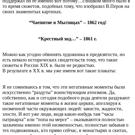
поддержал он её именно вот потому…слишком много было в
то время сюжетов, подобных тому, что изобразил В.Перов на
своих знаменитых картинах.
“Чаепитие в Мытищах” – 1862 год!
“Крестный ход…” – 1861 г.
Можно как угодно обвинять художника в предвзятости, но
есть немало исторических свидетельств тому, что такие
сюжеты в России XIX в. были не редкостью.
В результате в XX в. мы уже имеем вот такие плакаты:
Я не сомневаюсь в том, что эти негативные моменты были
искусственно “раздуты” воинствующим атеизмом. Да,
собственно, как и сегодня подобного рода деятели раздувают
такие негативные моменты в жизни церкви, апеллируя к
низменной части окружающих людей: зависти, жадности,
злости. И вот уже люди, видя какие-нибудь там “часы
патриарха” или “попа на мерсе” – оказываются полностью
захвачены именно этой низменностью, полностью забывая о
тех подвижниках, кто прямо сейчас, в монастырях и скитах,