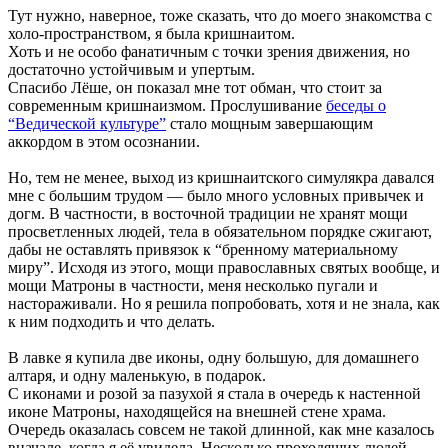
Тут нужно, наверное, тоже сказать, что до моего знакомства с
холо-пространством, я была кришнаитом.
Хоть и не особо фанатичным с точки зрения движения, но
достаточно устойчивым и упертым.
Спасибо Лёше, он показал мне тот обман, что стоит за
современным кришнаизмом. Прослушивание
беседы о
“Ведической культуре”
стало мощным завершающим
аккордом в этом осознании.
Но, тем не менее, выход из кришнаитского симулякра давался
мне с большим трудом — было много условных привычек и
догм. В частности, в восточной традиции не хранят мощи
просветленных людей, тела в обязательном порядке сжигают,
дабы не оставлять привязок к “бренному материальному
миру”. Исходя из этого, мощи православных святых вообще, и
мощи Матроны в частности, меня несколько пугали и
настораживали. Но я решила попробовать, хотя и не знала, как
к ним подходить и что делать.
В лавке я купила две иконы, одну большую, для домашнего
алтаря, и одну маленькую, в подарок.
С иконами и розой за пазухой я стала в очередь к настенной
иконе Матроны, находящейся на внешней стене храма.
Очередь оказалась совсем не такой длинной, как мне казалось
вначале, когда я её увидела. Несколько проходящих людей