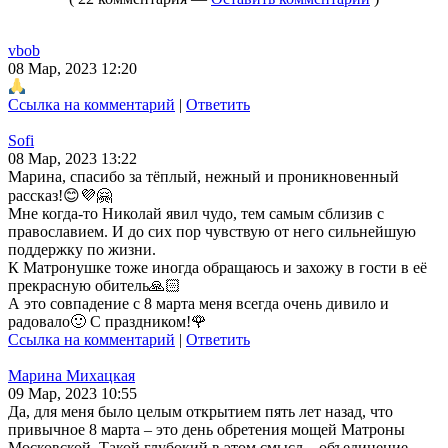
vbob
08 Мар, 2023 12:20
Ссылка на комментарий
|
Ответить
Sofi
08 Мар, 2023 13:22
Марина, спасибо за тёплый, нежный и проникновенный
рассказ!😊💜🤗
Мне когда-то Николай явил чудо, тем самым сблизив с
православием. И до сих пор чувствую от него сильнейшую
поддержку по жизни.
К Матронушке тоже иногда обращаюсь и захожу в гости в её
прекрасную обитель🙏🏻
А это совпадение с 8 марта меня всегда очень дивило и
радовало🙂 С праздником!🌹
Ссылка на комментарий
|
Ответить
Марина Михацкая
09 Мар, 2023 10:55
Да, для меня было целым открытием пять лет назад, что
привычное 8 марта – это день обретения мощей Матроны
Московской. Такой глубокий в этом смысл – объединение