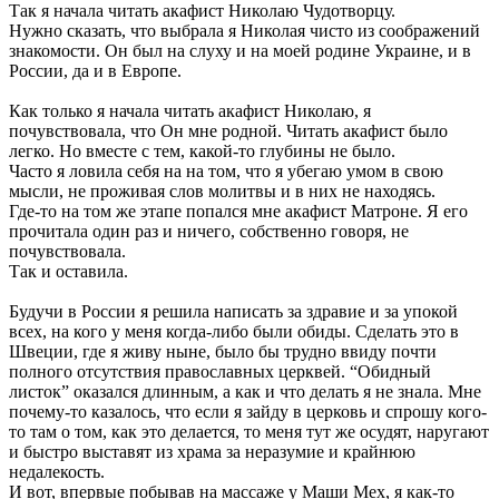
Так я начала читать акафист Николаю Чудотворцу.
Нужно сказать, что выбрала я Николая чисто из соображений
знакомости. Он был на слуху и на моей родине Украине, и в
России, да и в Европе.
Как только я начала читать акафист Николаю, я
почувствовала, что Он мне родной. Читать акафист было
легко. Но вместе с тем, какой-то глубины не было.
Часто я ловила себя на на том, что я убегаю умом в свою
мысли, не проживая слов молитвы и в них не находясь.
Где-то на том же этапе попался мне акафист Матроне. Я его
прочитала один раз и ничего, собственно говоря, не
почувствовала.
Так и оставила.
Будучи в России я решила написать за здравие и за упокой
всех, на кого у меня когда-либо были обиды. Сделать это в
Швеции, где я живу ныне, было бы трудно ввиду почти
полного отсутствия православных церквей. “Обидный
листок” оказался длинным, а как и что делать я не знала. Мне
почему-то казалось, что если я зайду в церковь и спрошу кого-
то там о том, как это делается, то меня тут же осудят, наругают
и быстро выставят из храма за неразумие и крайнюю
недалекость.
И вот, впервые побывав на массаже у Маши Мех, я как-то