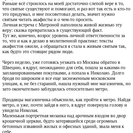
Раньше всё строилось на моей достаточно слепой вере в то,
что святые существуют и помогают, и раз вот так есть и кто-то
это придумал, и мне посоветовал делать, значит нужно
святым читать акафисты и о чем-то просить.
Личная встреча с Матроной наполнила живой жизнью эту
веру: сказка превратилась в существующий факт.
Тут же, конечно, возрос уровень личной ответственности за
то, что и как я делаю в молитвенной практике: тексты
акафистов ожили, а обращаться я стала к живым святым так,
как будто это стоящие рядом люди.
Через неделю, уже готовясь уезжать из Москвы обратно в
Швецию, я вдруг, неожиданно для себя, пошла за какими-то
запланированными покупками, а попала к Николаю. Долго
бродя по широким и все еще заснеженным московским
улицам, я, не без стараний, нашла нужный мне магазинчик, но
зато окончательно заблудилась относительно метро.
Продавцы магазинчика объяснили, как пройти к метро. Найдя
метро, и уже, почти зайдя в него, я вдруг повернула голову и
увидела Николая.
Маленькая портретная мозаика над арочным входом во двор
крошечной церкви, будто затерявшейся среди огромных
бетонных изваяний жилых и офисных зданий, звала меня к
себе.