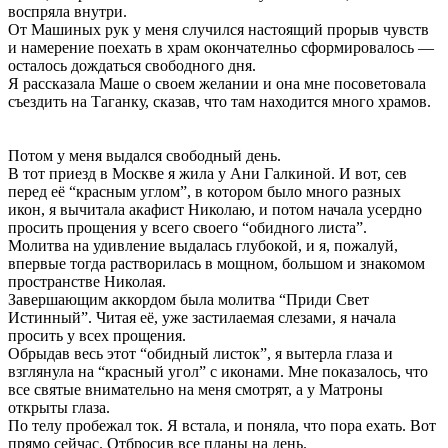
воспряла внутри.
От Машиных рук у меня случился настоящий прорыв чувств
и намерение поехать в храм окончателньо сформировалось —
осталось дождаться свободного дня.
Я рассказала Маше о своем желании и она мне посоветовала
съездить на Таганку, сказав, что там находится много храмов.
Потом у меня выдался свободный день.
В тот приезд в Москве я жила у Ани Галкиной. И вот, сев
перед её “красным углом”, в котором было много разных
икон, я вычитала акафист Николаю, и потом начала усердно
просить прощения у всего своего “обидного листа”.
Молитва на удивление выдалась глубокой, и я, пожалуй,
впервые тогда растворилась в мощном, большом и знакомом
пространстве Николая.
Завершающим аккордом была молитва “Приди Свет
Истинный”. Читая её, уже застилаемая слезами, я начала
просить у всех прощения.
Обрыдав весь этот “обидный листок”, я вытерла глаза и
взглянула на “красный угол” с иконами. Мне показалось, что
все святые внимательно на меня смотрят, а у Матроны
открыты глаза.
По телу пробежал ток. Я встала, и поняла, что пора ехать. Вот
прямо сейчас. Отбросив все планы на день.