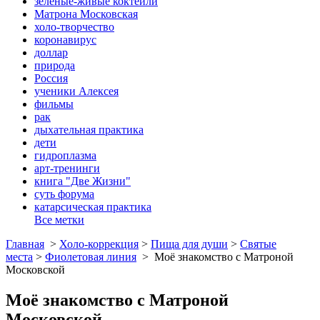
зеленые-живые коктейли
Матрона Московская
холо-творчество
коронавирус
доллар
природа
Россия
ученики Алексея
фильмы
рак
дыхательная практика
дети
гидроплазма
арт-тренинги
книга "Две Жизни"
суть форума
катарсическая практика
Все метки
Главная
>
Холо-коррекция
>
Пища для души
>
Святые
места
>
Фиолетовая линия
>
Моё знакомство с Матроной
Московской
Моё знакомство с Матроной
Московской