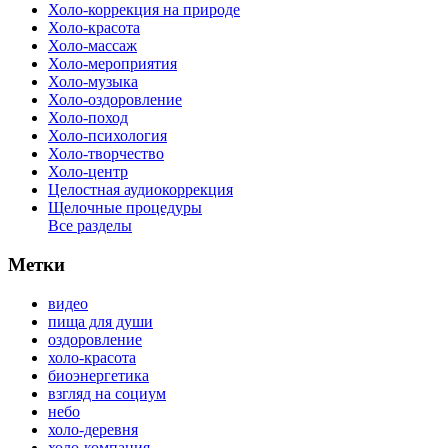
Холо-коррекция на природе
Холо-красота
Холо-массаж
Холо-мероприятия
Холо-музыка
Холо-оздоровление
Холо-поход
Холо-психология
Холо-творчество
Холо-центр
Целостная аудиокоррекция
Щелочные процедуры
Все разделы
Метки
видео
пища для души
оздоровление
холо-красота
биоэнергетика
взгляд на социум
небо
холо-деревня
холо-компания