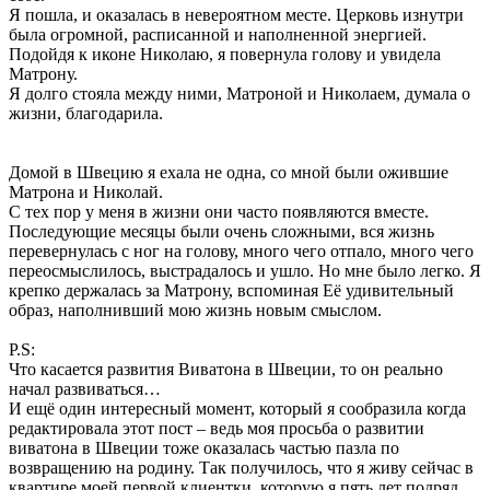
Я пошла, и оказалась в невероятном месте. Церковь изнутри
была огромной, расписанной и наполненной энергией.
Подойдя к иконе Николаю, я повернула голову и увидела
Матрону.
Я долго стояла между ними, Матроной и Николаем, думала о
жизни, благодарила.
Домой в Швецию я ехала не одна, со мной были ожившие
Матрона и Николай.
С тех пор у меня в жизни они часто появляются вместе.
Последующие месяцы были очень сложными, вся жизнь
перевернулась с ног на голову, много чего отпало, много чего
переосмыслилось, выстрадалось и ушло. Но мне было легко. Я
крепко держалась за Матрону, вспоминая Её удивительный
образ, наполнивший мою жизнь новым смыслом.
P.S:
Что касается развития Виватона в Швеции, то он реально
начал развиваться…
И ещё один интересный момент, который я сообразила когда
редактировала этот пост – ведь моя просьба о развитии
виватона в Швеции тоже оказалась частью пазла по
возвращению на родину. Так получилось, что я живу сейчас в
квартире моей первой клиентки, которую я пять лет подряд