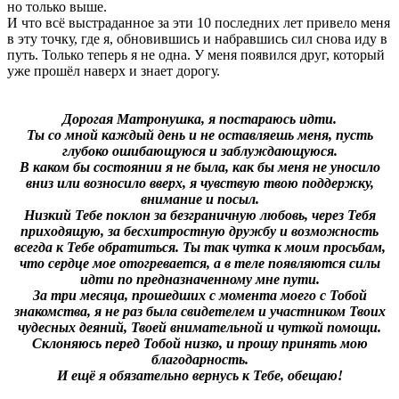
но только выше.
И что всё выстраданное за эти 10 последних лет привело меня
в эту точку, где я, обновившись и набравшись сил снова иду в
путь. Только теперь я не одна. У меня появился друг, который
уже прошёл наверх и знает дорогу.
Дорогая Матронушка, я постараюсь идти.
Ты со мной каждый день и не оставляешь меня, пусть
глубоко ошибающуюся и заблуждающуюся.
В каком бы состоянии я не была, как бы меня не уносило
вниз или возносило вверх, я чувствую твою поддержку,
внимание и посыл.
Низкий Тебе поклон за безграничную любовь, через Тебя
приходящую, за бесхитростную дружбу и возможность
всегда к Тебе обратиться.
Ты так чутка к моим просьбам,
что сердце мое отогревается, а в теле появляются силы
идти по предназначенному мне пути.
За три месяца, прошедших с момента моего с Тобой
знакомства, я не раз была свидетелем и участником Твоих
чудесных деяний, Твоей внимательной и чуткой помощи.
Склоняюсь перед Тобой низко, и прошу принять мою
благодарность.
И ещё я обязательно вернусь к Тебе, обещаю!