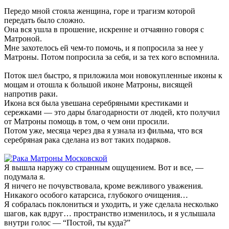
Передо мной стояла женщина, горе и трагизм которой
передать было сложно.
Она вся ушла в прошение, искренне и отчаянно говоря с
Матроной.
Мне захотелось ей чем-то помочь, и я попросила за нее у
Матроны. Потом попросила за себя, и за тех кого вспомнила.
Поток шел быстро, я приложила мои новокупленные иконы к
мощам и отошла к большой иконе Матроны, висящей
напротив раки.
Икона вся была увешана серебряными крестиками и
сережками — это дары благодарности от людей, кто получил
от Матроны помощь в том, о чем они просили.
Потом уже, месяца через два я узнала из фильма, что вся
серебряная рака сделана из вот таких подарков.
Я вышла наружу со странным ощущением. Вот и все, —
подумала я.
Я ничего не почувствовала, кроме вежливого уважения.
Никакого особого катарсиса, глубокого очищения…
Я собралась поклониться и уходить, и уже сделала несколько
шагов, как вдруг… пространство изменилось, и я услышала
внутри голос — “Постой, ты куда?”