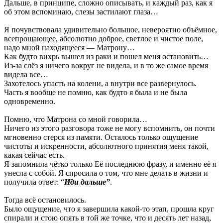
Дальше, в принципе, сложно описывать, и каждый раз, как я
об этом вспоминаю, слезы застилают глаза…
Я почувствовала удивительно большое, невероятно объёмное,
всепрощающее, абсолютно доброе, светлое и чистое поле,
надо мной находящееся — Матрону…
Как будто вихрь вышел из раки и пошел меня остановить…
Из-за слёз я ничего вокруг не видела, и в то же самое время
видела все…
Захотелось упасть на колени, а внутри все развернулось.
Часть я вообще не помню, как будто я была и не была
одновременно.
Помню, что Матрона со мной говорила…
Ничего из этого разговора тоже не могу вспомнить, он почти
мгновенно стерся из памяти. Осталось только ощущение
чистоты и искренности, абсолютного принятия меня такой,
какая сейчас есть.
Я запомнила чётко только Её последнюю фразу, и именно её я
унесла с собой. Я спросила о том, что мне делать в жизни и
получила ответ: “
Иди дальше”
.
Тогда всё остановилось.
Было ощущение, что я завершила какой-то этап, прошла круг
спирали и стою опять в той же точке, что и десять лет назад,