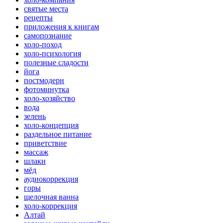
святые места
рецепты
приложения к книгам
самопознание
холо-поход
холо-психология
полезные сладости
йога
постмодерн
фотоминутка
холо-хозяйство
вода
зелень
холо-концепция
раздельное питание
приветствие
массаж
шлаки
мёд
аудиокоррекция
горы
щелочная ванна
холо-коррекция
Алтай