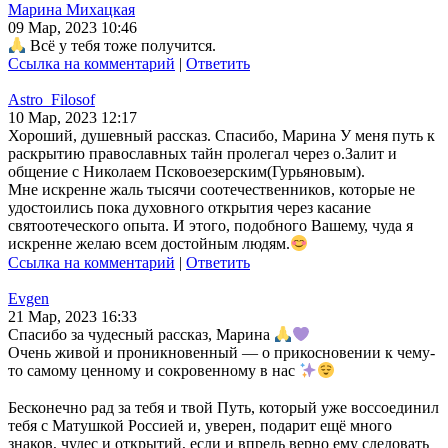
Марина Михацкая
09 Мар, 2023 10:46
Всё у тебя тоже получится.
Ссылка на комментарий
|
Ответить
Astro_Filosof
10 Мар, 2023 12:17
Хороший, душевный рассказ. Спасибо, Марина У меня путь к
раскрытию православных тайн пролегал через о.Залит и
общение с Николаем Псковоезерским(Гурьяновым).
Мне искренне жаль тысячи соотечественников, которые не
удостоились пока духовного открытия через касание
святоотеческого опыта. И этого, подобного Вашему, чуда я
искренне желаю всем достойным людям.
Ссылка на комментарий
|
Ответить
Evgen
21 Мар, 2023 16:33
Спасибо за чудесный рассказ, Марина
Очень живой и проникновенный — о прикосновении к чему-
то самому ценному и сокровенному в нас
Бесконечно рад за тебя и твой Путь, который уже воссоединил
тебя с Матушкой Россией и, уверен, подарит ещё много
знаков, чудес и открытий, если и впредь верно ему следовать