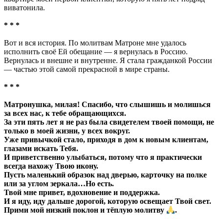
виватонила.
* * *
Вот и вся история. По молитвам Матроне мне удалось
исполнить своё Ей обещание — я вернулась в Россию.
Вернулась и внешне и внутренне. Я стала гражданкой России
— частью этой самой прекрасной в мире страны.
* * *
Матронушка, милая! Спасибо, что слышишь и молишься
за всех нас, к тебе обращающихся.
За эти пять лет я не раз была свидетелем твоей помощи, не
только в моей жизни, у всех вокруг.
Уже привычкой стало, приходя в дом к новым клиентам,
глазами искать Тебя.
И приветственно улыбаться, потому что я практически
всегда нахожу Твою икону.
Пусть маленький образок над дверью, карточку на полке
или за углом зеркала…Но есть.
Твой мне привет, вдохновение и поддержка.
И я иду, иду дальше дорогой, которую освещает Твой свет.
Прими мой низкий поклон и тёплую молитву
.