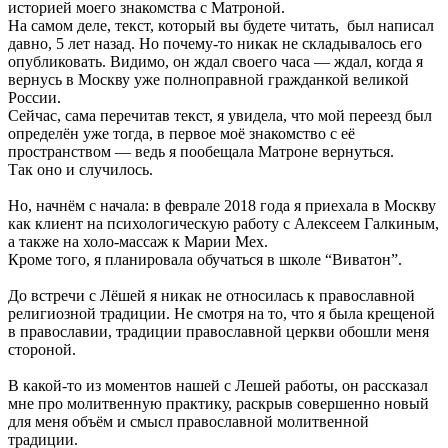
историей моего знакомства с Матроной.
На самом деле, текст, который вы будете читать, был написал
давно, 5 лет назад. Но почему-то никак не складывалось его
опубликовать. Видимо, он ждал своего часа — ждал, когда я
вернусь в Москву уже полноправной гражданкой великой
России.
Сейчас, сама перечитав текст, я увидела, что мой переезд был
определён уже тогда, в первое моё знакомство с её
пространством — ведь я пообещала Матроне вернуться.
Так оно и случилось.
Но, начнём с начала: в феврале 2018 года я приехала в Москву
как клиент на психологическую работу с Алексеем Галкиным,
а также на холо-массаж к Марии Мех.
Кроме того, я планировала обучаться в школе “Виватон”.
До встречи с Лёшей я никак не относилась к православной
религиозной традиции. Не смотря на то, что я была крещеной
в православии, традиции православной церкви обошли меня
стороной.
В какой-то из моментов нашей с Лешей работы, он рассказал
мне про молитвенную практику, раскрыв совершенно новый
для меня объём и смысл православной молитвенной
традиции.