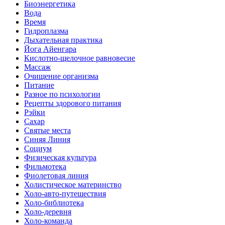
Биоэнергетика
Вода
Время
Гидроплазма
Дыхательная практика
Йога Айенгара
Кислотно-щелочное равновесие
Массаж
Очищение организма
Питание
Разное по психологии
Рецепты здорового питания
Рэйки
Сахар
Святые места
Синяя Линия
Социум
Физическая культура
Фильмотека
Фиолетовая линия
Холистическое материнство
Холо-авто-путешествия
Холо-библиотека
Холо-деревня
Холо-команда