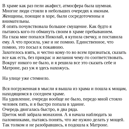
В храме как раз пели акафист, атмосфера была шумная.
Многие люди стояли в небольших очередях к иконам.
Женщины, поющие в хоре, были сосредоточенны и
внимательны.
Я опять почувствовала большое смущение. Как будто я
пытаюсь кого-то обмануть своим в храме пребыванием.
На глаза мне попался Николай, я купила свечку, и поставила
ему. А что просила, уже и не помню. Единственное, что
помню, это посыл к покаянию.
Захотелось взять, и честно кому-то во всем признаться, сказать
все как есть, без прикрас и желания чему-то соответствовать.
Вокруг никого не было, и я решила все это сказать себе и
Матроне, раз уж я здесь нахожусь.
На улице уже стемнело.
Вся погруженная в мысли я вышла из храма и пошла к мощам,
находящимся в соседнем храме.
На удивление, очереди вообще не было, передо мной стояло
человек пять, и я быстро попала в здание.
Очередь двигалась быстро, в два ряда.
Цветок мой забрала монахиня. А я начала наблюдать за
паломниками, пытаясь понять, что же нужно делать у мощей.
Так толком и не разобравшись, я подошла к Матроне.