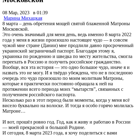
08 Мар, 2023 в 01:39
Марина Михацкая
8 марта – день обретения мощей святой блаженной Матроны
Московской.
Это очень значимый для меня день, ведь именно 8 марта 2022
года у меня в жизни произошло настоящее чудо — в совсем
чужой мне стране (Дании) мне продлили давно просроченный
украинский заграничный паспорт. Благодаря этому я,
украинка по рождению и шведка по месту жительства, смогла
переехать в Россию и получить российское гражданство.
Вообще, вся эта история — это одно большое чудо, иначе я и
назвать это не могу. И я твёрдо убеждена, что не в последнюю
очередь это чудо произошло по моим молитвам Матроны,
которые я практически постоянно обращала к ней на
протяжении всего периода моих “мытарств”, связанных с
получением российского паспорта.
Несколько раз в этот период были моменты, когда у меня всё
висело буквально на волоске. И тогда я особо горячо молилась
Матроне…
И вот, прошёл ровно год. Год, как я живу и работаю в России
— моей прекрасной и большой Родине.
И сегодня, 8 марта 2023 года, я хочу поделиться с вами