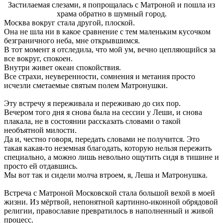
Застилаемая слезами, я попрощалась с Матроной и пошла из
храма обратно в шумный город.
Москва вокруг стала другой, плоской.
Она не шла ни в какое сравнение с тем маленьким кусочком
безграничного неба, мне открывшимся.
В тот момент я отследила, что мой ум, вечно цепляющийся за
все вокруг, спокоен.
Внутри живет океан спокойствия.
Все страхи, неуверенности, сомнения и метания просто
исчезли сметаемые святым полем Матронушки.
Эту встречу я переживала и переживаю до сих пор.
Вечером того дня я снова была на сессии у Леши, и снова
плакала, не в состоянии рассказать словами о такой
необъятной милости.
Да и, честно говоря, передать словами не получится. Это
такая какая-то неземная благодать, которую нельзя пережить
специально, а можно лишь невольно ощутить сидя в тишине и
просто ей отдавшись.
Мы вот так и сидели молча втроем, я, Леша и Матронушка.
Встреча с Матроной Московской стала большой вехой в моей
жизни. Из мёртвой, непонятной картинно-иконной обрядовой
религии, православие превратилось в наполненный и живой
процесс.