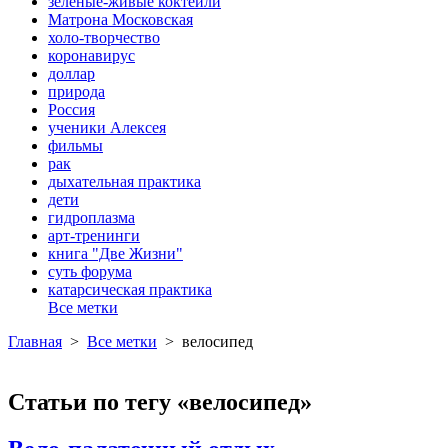
зеленые-живые коктейли
Матрона Московская
холо-творчество
коронавирус
доллар
природа
Россия
ученики Алексея
фильмы
рак
дыхательная практика
дети
гидроплазма
арт-тренинги
книга "Две Жизни"
суть форума
катарсическая практика
Все метки
Главная
>
Все метки
>
велосипед
Статьи по тегу «велосипед»