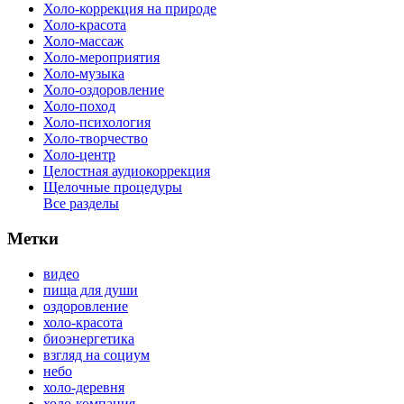
Холо-коррекция на природе
Холо-красота
Холо-массаж
Холо-мероприятия
Холо-музыка
Холо-оздоровление
Холо-поход
Холо-психология
Холо-творчество
Холо-центр
Целостная аудиокоррекция
Щелочные процедуры
Все разделы
Метки
видео
пища для души
оздоровление
холо-красота
биоэнергетика
взгляд на социум
небо
холо-деревня
холо-компания