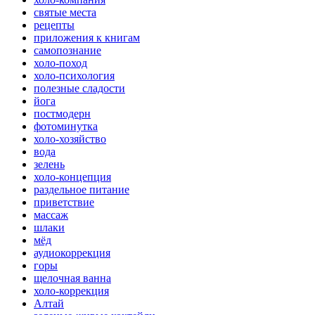
святые места
рецепты
приложения к книгам
самопознание
холо-поход
холо-психология
полезные сладости
йога
постмодерн
фотоминутка
холо-хозяйство
вода
зелень
холо-концепция
раздельное питание
приветствие
массаж
шлаки
мёд
аудиокоррекция
горы
щелочная ванна
холо-коррекция
Алтай