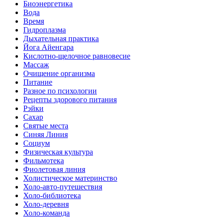
Биоэнергетика
Вода
Время
Гидроплазма
Дыхательная практика
Йога Айенгара
Кислотно-щелочное равновесие
Массаж
Очищение организма
Питание
Разное по психологии
Рецепты здорового питания
Рэйки
Сахар
Святые места
Синяя Линия
Социум
Физическая культура
Фильмотека
Фиолетовая линия
Холистическое материнство
Холо-авто-путешествия
Холо-библиотека
Холо-деревня
Холо-команда