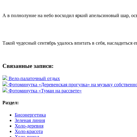
А в полнолуние на небо восходил яркий апельсиновый шар, о
Такой чудесный сентябрь удалось впитать в себя, насладиться 
Связанные записи:
Вело-палаточный отдых
Фотоминутка «Деревенская прогулка» на музыку собственн
Фотоминутка «Туман на рассвете»
Раздел:
Биоэнергетика
Зеленая линия
Холо-деревня
Холо-красота
Холо-поход