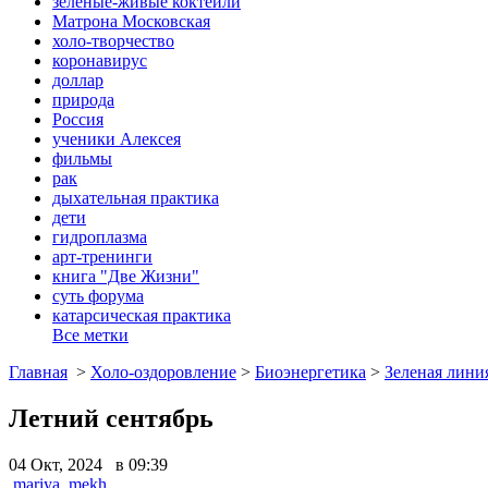
зеленые-живые коктейли
Матрона Московская
холо-творчество
коронавирус
доллар
природа
Россия
ученики Алексея
фильмы
рак
дыхательная практика
дети
гидроплазма
арт-тренинги
книга "Две Жизни"
суть форума
катарсическая практика
Все метки
Главная
>
Холо-оздоровление
>
Биоэнергетика
>
Зеленая лини
Летний сентябрь
04 Окт, 2024 в 09:39
mariya_mekh