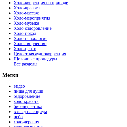
Холо-коррекция на природе
Холо-красота
Холо-массаж
Холо-мероприятия
Холо-музыка
Холо-оздоровление
Холо-поход
Холо-психология
Холо-творчество
Холо-центр
Целостная аудиокоррекция
Щелочные процедуры
Все разделы
Метки
видео
пища для души
оздоровление
холо-красота
биоэнергетика
взгляд на социум
небо
холо-деревня
холо-компания