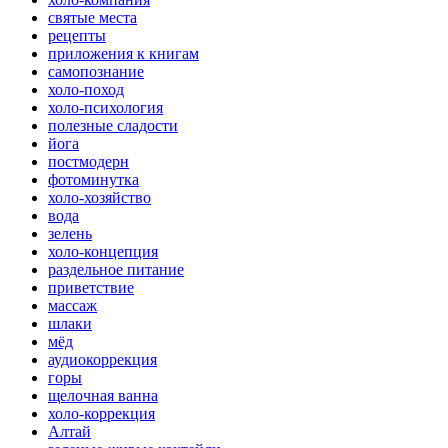
святые места
рецепты
приложения к книгам
самопознание
холо-поход
холо-психология
полезные сладости
йога
постмодерн
фотоминутка
холо-хозяйство
вода
зелень
холо-концепция
раздельное питание
приветствие
массаж
шлаки
мёд
аудиокоррекция
горы
щелочная ванна
холо-коррекция
Алтай