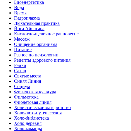
Биоэнергетика
Вода
Время
Гидроплазма
Дыхательная практика
Йога Айенгара
Кислотно-щелочное равновесие
Массаж
Очищение организма
Питание
Разное по психологии
Рецепты здорового питания
Рэйки
Сахар
Святые места
Синяя Линия
Социум
Физическая культура
Фильмотека
Фиолетовая линия
Холистическое материнство
Холо-авто-путешествия
Холо-библиотека
Холо-деревня
Холо-команда