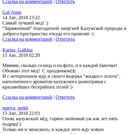
Ссылка на комментарий
|
Ответить
Gal-Anna
14 Авг, 2018 23:22
Самый лучший мед! :)
“Заряженный” благодатной энергией Калужской природы и
доброго пространства откуда его привозят :)
Ссылка на комментарий
|
Ответить
Karina_Galkina
15 Авг, 2018 02:20
Ммммм, сколько солнца и на фото, и в каждой баночке!
Обожаю этот мед!
С праздником)))
И с нетерпением жду и своего ведерка “жидкого золота”,
наполненного ароматом калужского разнотравья с
красивейших бескрайних полей :)
Ссылка на комментарий
|
Ответить
mariya_mekh
15 Авг, 2018 22:03
Ооом, калужский мёд, горячо любимый уж как лет пять
подряд!:)
Только им и запасаюсь, и каждое лето жду новую