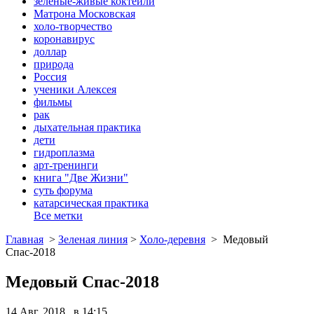
зеленые-живые коктейли
Матрона Московская
холо-творчество
коронавирус
доллар
природа
Россия
ученики Алексея
фильмы
рак
дыхательная практика
дети
гидроплазма
арт-тренинги
книга "Две Жизни"
суть форума
катарсическая практика
Все метки
Главная
>
Зеленая линия
>
Холо-деревня
>
Медовый
Спас-2018
Медовый Спас-2018
14 Авг, 2018 в 14:15