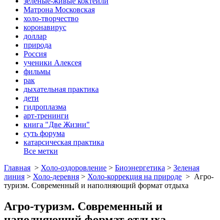
зеленые-живые коктейли
Матрона Московская
холо-творчество
коронавирус
доллар
природа
Россия
ученики Алексея
фильмы
рак
дыхательная практика
дети
гидроплазма
арт-тренинги
книга "Две Жизни"
суть форума
катарсическая практика
Все метки
Главная
>
Холо-оздоровление
>
Биоэнергетика
>
Зеленая
линия
>
Холо-деревня
>
Холо-коррекция на природе
>
Агро-
туризм. Современный и наполняющий формат отдыха
Агро-туризм. Современный и
наполняющий формат отдыха