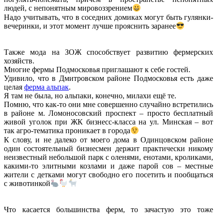
людей, с непонятным мировоззрением
Надо учитывать, что в соседних домиках могут быть гулянки-
вечеринки, и этот момент лучше прояснить заранее
Также мода на ЗОЖ способствует развитию фермерских
хозяйств.
Многие фермы Подмосковья приглашают к себе гостей.
Удивило, что в Дмитровском районе Подмосковья есть даже
целая
ферма альпак
.
Я там не была, но альпаки, конечно, милахи ещё те.
Помню, что как-то они мне совершенно случайно встретились
в районе м. Ломоносовский проспект – просто бесплатный
живой уголок при ЖК бизнесс-класса на ул. Минская – вот
так агро-тематика проникает в города
К слову, и не далеко от моего дома в Одинцовском районе
один состоятельный бизнесмен держит практически никому
неизвестный небольшой парк с оленями, енотами, кроликами,
какими-то элитными козлами и даже парой сов – местные
жители с детками могут свободно его посетить и пообщаться
с животинкой
Что касается большинства ферм, то зачастую это тоже