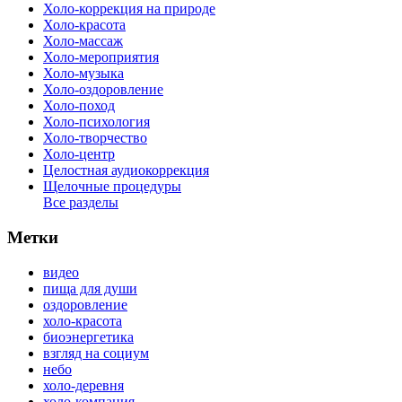
Холо-коррекция на природе
Холо-красота
Холо-массаж
Холо-мероприятия
Холо-музыка
Холо-оздоровление
Холо-поход
Холо-психология
Холо-творчество
Холо-центр
Целостная аудиокоррекция
Щелочные процедуры
Все разделы
Метки
видео
пища для души
оздоровление
холо-красота
биоэнергетика
взгляд на социум
небо
холо-деревня
холо-компания