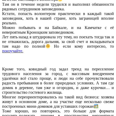
Там он в течение недели трудился и выполнял обязанности
рядовых сотрудников заповедника.
Кстати, попасть волонтером практически в каждый такой
заповедник, хоть в нашей стране, хоть заграницей вполне
реально.
Можно побывать и на Байкале, и на Камчатке с её
невероятным Кроноцким заповедником.
Лет пять назад я штудировала эту тему, но поехать тогда так и
не отважилась, дорога дальняя, за свой счет и вкладываться
там надо по полной
Но если кому интересно, то
поизучайте.
Кроме того, ковидный год задал тренд на переселение
трудового населения за город, с массовым внедрением
удалёнки всё стало проще, и люди на себе прочувствовали
радость пребывания в более природных условиях. А там где
домик в деревне, там уже и огородик, и даже курочки… и
строительство гостевого жилища.
Многие переориентировались на такой вид бизнеса: хозяева
живут в основном доме, а на участке еще несколько свеже
построенных мини-домиков для уставших горожан
Тоже хорошо, но повторюсь, это больше для формата
погулять-полежать, причем в пространстве непонятных