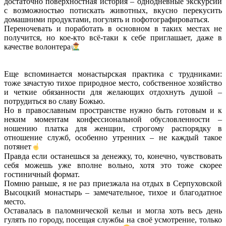
достаточно поверхностная история – однодневные экскурсии
с возможностью потискать животных, вкусно перекусить
домашними продуктами, погулять и пофотографироваться.
Переночевать и поработать в основном в таких местах не
получится, но кое-кто всё-таки к себе приглашает, даже в
качестве волонтера
Еще вспоминается монастырская практика с трудниками:
тоже зачастую тихое природное место, собственное хозяйство
и четкие обязанности для желающих отдохнуть душой –
потрудиться во славу Божью.
Но в православным пространстве нужно быть готовым и к
неким моментам конфессиональной обусловленности –
ношению платка для женщин, строгому распорядку в
отношение служб, особенно утренних – не каждый такое
потянет
Правда если останешься за денежку, то, конечно, чувствовать
себя можешь уже вполне вольно, хотя это тоже скорее
гостиничный формат.
Помню раньше, я не раз приезжала на отдых в Серпуховской
Высоцкий монастырь – замечательное, тихое и благодатное
место.
Оставалась в паломнической кельи и могла хоть весь день
гулять по городу, посещая службы на своё усмотрение, только