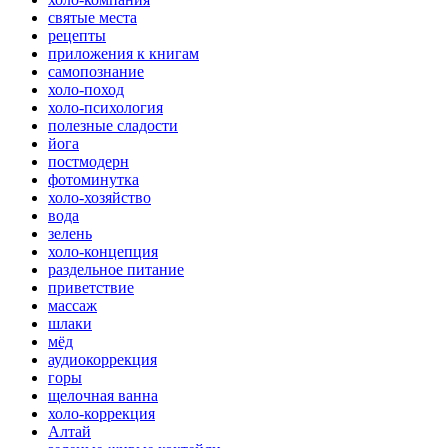
святые места
рецепты
приложения к книгам
самопознание
холо-поход
холо-психология
полезные сладости
йога
постмодерн
фотоминутка
холо-хозяйство
вода
зелень
холо-концепция
раздельное питание
приветствие
массаж
шлаки
мёд
аудиокоррекция
горы
щелочная ванна
холо-коррекция
Алтай