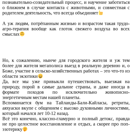
познавательно-созидательный процесс, и научение заботиться
о ближнем в случае контакта с животными, и совместная с
родителем деятельность, что всегда объединяет
А уж людям, потрёпанным жизнью и возрастом такая трудо-
агро-терапия вообще как глоток свежего воздуха во всех
смыслах
Но, к сожалению, нынче для городского жителя и уж тем
более для жителя мегаполиса выезд в реальную деревню и, о
Боже, участие в сельско-хозяйственных работах – это что-то из
области экзотики
Да, все мы уже привыкли путешествовать, выезжая на
природу, порой в самые дальние страны, и даже иногда в
формате походов по исключительно живописно-
энергетичным местам нашей планеты.
Вспоминается бум на Тайланды-Бали-Кайласы, ретриты,
аяхуаски вкупе с общением с высоко духовными личностями,
который начался лет 10-12 назад.
Всё это конечно, классно-гламурно и полный детокс, правда
не про целостное восстановление и отдых, а скорее про поп-
эзотерику