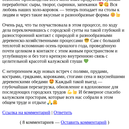
переработки: сыры, творог, сырники, запеканки
Вся
любовь наших холо-коровок — теперь попадает на столы к
людям и через такие вкусные и разнообразные формы
Очень рад, что ты поучаствовала в этом процессе, по ходу
дела переключившись с городской суеты на такой глубокий и
разносторонний контакт с природой и разнообразными
деревенско-хозяйственными процессами
Сам с большой
теплотой вспоминаю осень прошлого года, проведённую
почти целиком в контакте с этим живым пространством и
углубившую и без того крепкую внутреннюю связь с
целительной красотой калужской глуши
С нетерпением жду новых встреч с полями, прудами,
кострами, грядками, коровками, стогами сена и вкуснейшими
деревенскими обедами
Каждый такой выезд —
глубочайшая перезагрузка, обновление и вдохновение для
последующих городских трудов
И безмерное спасибо
калужским просторам, которые всех нас собрали в этом
общем труде и отдыхе
Ссылка на комментарий
|
Ответить
( 8 комментариев —
Оставить комментарий
)