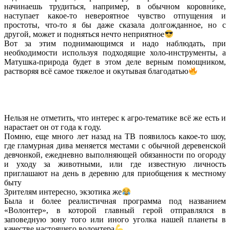
начинаешь трудиться, например, в обычном коровнике,
наступает какое-то невероятное чувство отпущения и
простоты, что-то я бы даже сказала долгожданное, но с
другой, может и подняться нечто неприятное
Вот за этим поднимающимся и надо наблюдать, при
необходимости используя подходящие холо-инструменты, а
Матушка-природа будет в этом деле верным помощником,
растворяя всё самое тяжелое и окутывая благодатью
Нельзя не отметить, что интерес к агро-тематике всё же есть и
нарастает он от года к году.
Помню, еще много лет назад на ТВ появилось какое-то шоу,
где гламурная дива меняется местами с обычной деревенской
девчонкой, ежедневно выполняющей обязанности по огороду
и уходу за животными, или где известную личность
приглашают на день в деревню для приобщения к местному
быту
Зрителям интересно, экзотика же
Была и более реалистичная программа под названием
«Волонтер», в которой главный герой отправлялся в
заповедную зону того или иного уголка нашей планеты в
качестве настоящего волонтера