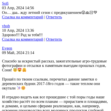
Sofi
03 Апр, 2024 14:56
Оо… даа.. жду летний сезон с предвкушением😜🙏🏻💚
Ссылка на комментарий
|
Ответить
vbob
10 Апр, 2024 13:36
Здорово!!! Рад за тебя!!!
Ссылка на комментарий
|
Ответить
Evgen
09 Май, 2024 21:14
Спасибо за искристый рассказ, зажигательные агро-трудовые
фотографии и отсылки к памятным выездам прошлых годов,
Соня!
Прошёл по твоим ссылкам, перечитал давние заметки о
деревенских буднях 2017-18го годов — такие теплом они
окутали
И отрадно видеть как все прошедшие с той поры годы наше
хозяйство растёт по всем планам — прирастаем и площадями,
и домами, и целыми сферами реализации, как, например,
освоение производства всех молочных продуктов глубокой