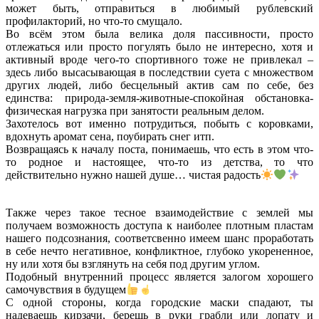
может быть, отправиться в любимый рублевский
профилакторий, но что-то смущало.
Во всём этом была велика доля пассивности, просто
отлежаться или просто погулять было не интересно, хотя и
активный вроде чего-то спортивного тоже не привлекал –
здесь либо высасывающая в последствии суета с множеством
других людей, либо бесцельный актив сам по себе, без
единства: природа-земля-животные-спокойная обстановка-
физическая нагрузка при занятости реальным делом.
Захотелось вот именно потрудиться, побыть с коровками,
вдохнуть аромат сена, поубирать снег итп.
Возвращаясь к началу поста, понимаешь, что есть в этом что-
то родное и настоящее, что-то из детства, то что
действительно нужно нашей душе… чистая радость
Также через такое тесное взаимодействие с землей мы
получаем возможность доступа к наиболее плотным пластам
нашего подсознания, соответсвенно имеем шанс проработать
в себе нечто негативное, конфликтное, глубоко укорененное,
ну или хотя бы взглянуть на себя под другим углом.
Подобный внутренний процесс является залогом хорошего
самочувствия в будущем
С одной стороны, когда городские маски спадают, ты
надеваешь кирзачи, берешь в руки грабли или лопату и