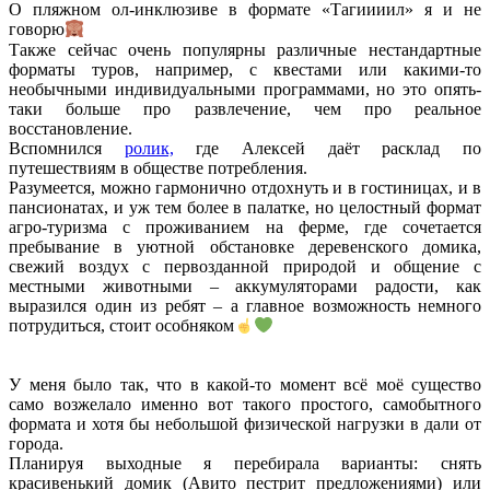
О пляжном ол-инклюзиве в формате «Тагиииил» я и не
говорю
Также сейчас очень популярны различные нестандартные
форматы туров, например, с квестами или какими-то
необычными индивидуальными программами, но это опять-
таки больше про развлечение, чем про реальное
восстановление.
Вспомнился
ролик,
где Алексей даёт расклад по
путешествиям в обществе потребления.
Разумеется, можно гармонично отдохнуть и в гостиницах, и в
пансионатах, и уж тем более в палатке, но целостный формат
агро-туризма с проживанием на ферме, где сочетается
пребывание в уютной обстановке деревенского домика,
свежий воздух с первозданной природой и общение с
местными животными – аккумуляторами радости, как
выразился один из ребят – а главное возможность немного
потрудиться, стоит особняком
У меня было так, что в какой-то момент всё моё существо
само возжелало именно вот такого простого, самобытного
формата и хотя бы небольшой физической нагрузки в дали от
города.
Планируя выходные я перебирала варианты: снять
красивенький домик (Авито пестрит предложениями) или