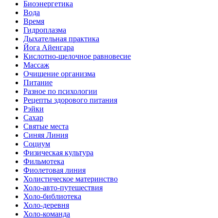
Биоэнергетика
Вода
Время
Гидроплазма
Дыхательная практика
Йога Айенгара
Кислотно-щелочное равновесие
Массаж
Очищение организма
Питание
Разное по психологии
Рецепты здорового питания
Рэйки
Сахар
Святые места
Синяя Линия
Социум
Физическая культура
Фильмотека
Фиолетовая линия
Холистическое материнство
Холо-авто-путешествия
Холо-библиотека
Холо-деревня
Холо-команда