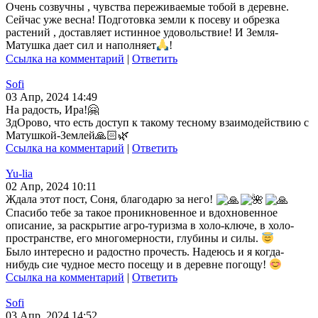
Очень созвучны , чувства переживаемые тобой в деревне.
Сейчас уже весна! Подготовка земли к посеву и обрезка
растений , доставляет истинное удовольствие! И Земля-
Матушка дает сил и наполняет
!
Ссылка на комментарий
|
Ответить
Sofi
03 Апр, 2024 14:49
На радость, Ира!🤗
ЗдОрово, что есть доступ к такому тесному взаимодействию с
Матушкой-Землей🙏🏻🌿
Ссылка на комментарий
|
Ответить
Yu-lia
02 Апр, 2024 10:11
Ждала этот пост, Соня, благодарю за него!
Спасибо тебе за такое проникновенное и вдохновенное
описание, за раскрытие агро-туризма в холо-ключе, в холо-
пространстве, его многомерности, глубины и силы.
Было интересно и радостно прочесть. Надеюсь и я когда-
нибудь сие чудное место посещу и в деревне погощу!
Ссылка на комментарий
|
Ответить
Sofi
03 Апр, 2024 14:52