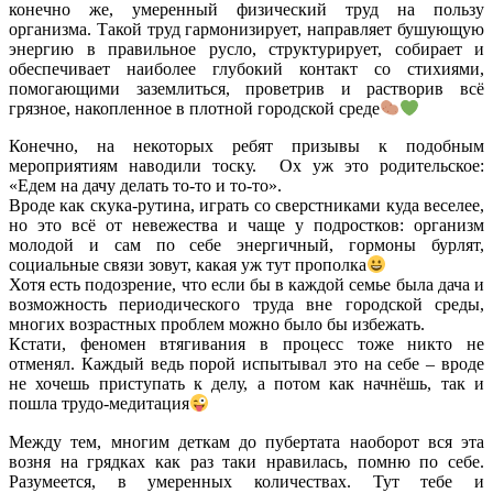
конечно же, умеренный физический труд на пользу
организма. Такой труд гармонизирует, направляет бушующую
энергию в правильное русло, структурирует, собирает и
обеспечивает наиболее глубокий контакт со стихиями,
помогающими заземлиться, проветрив и растворив всё
грязное, накопленное в плотной городской среде
Конечно, на некоторых ребят призывы к подобным
мероприятиям наводили тоску.
Ох уж это родительское:
«Едем на дачу делать то-то и то-то».
Вроде как скука-рутина, играть со сверстниками куда веселее,
но это всё от невежества и чаще у подростков: организм
молодой и сам по себе энергичный, гормоны бурлят,
социальные связи зовут, какая уж тут прополка
Хотя есть подозрение, что если бы в каждой семье была дача и
возможность периодического труда вне городской среды,
многих возрастных проблем можно было бы избежать.
Кстати, феномен втягивания в процесс тоже никто не
отменял. Каждый ведь порой испытывал это на себе – вроде
не хочешь приступать к делу, а потом как начнёшь, так и
пошла трудо-медитация
Между тем, многим деткам до пубертата наоборот вся эта
возня на грядках как раз таки нравилась, помню по себе.
Разумеется, в умеренных количествах. Тут тебе и